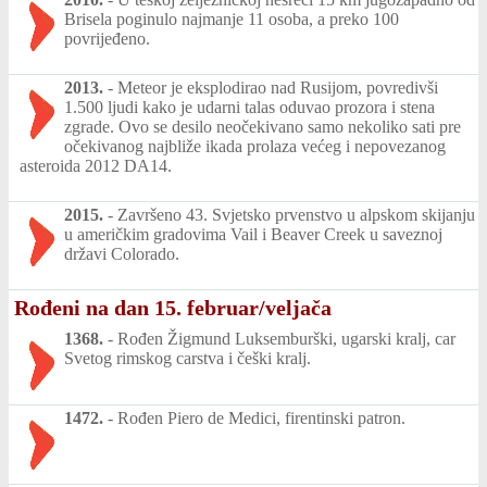
Brisela poginulo najmanje 11 osoba, a preko 100
povrijeđeno.
2013.
-
Meteor je eksplodirao nad Rusijom, povredivši
1.500 ljudi kako je udarni talas oduvao prozora i stena
zgrade. Ovo se desilo neočekivano samo nekoliko sati pre
očekivanog najbliže ikada prolaza većeg i nepovezanog
asteroida 2012 DA14.
2015.
-
Završeno 43. Svjetsko prvenstvo u alpskom skijanju
u američkim gradovima Vail i Beaver Creek u saveznoj
državi Colorado.
Rođeni na dan 15. februar/veljača
1368.
-
Rođen Žigmund Luksemburški, ugarski kralj, car
Svetog rimskog carstva i češki kralj.
1472.
-
Rođen Piero de Medici, firentinski patron.