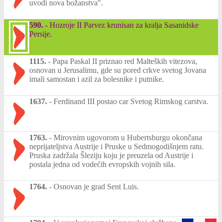
uvodi nova božanstva".
590.
-
Hozroje II Parvez krunisan za kralja Sasanidske
Persije.
1115.
-
Papa Paskal II priznao red Malteških vitezova,
osnovan u Jerusalimu, gde su pored crkve svetog Jovana
imali samostan i azil za bolesnike i putnike.
1637.
-
Ferdinand III postao car Svetog Rimskog carstva.
1763.
-
Mirovnim ugovorom u Hubertsburgu okončana
neprijateljstva Austrije i Pruske u Sedmogodišnjem ratu.
Pruska zadržala Šleziju koju je preuzela od Austrije i
postala jedna od vodećih evropskih vojnih sila.
1764.
-
Osnovan je grad Sent Luis.