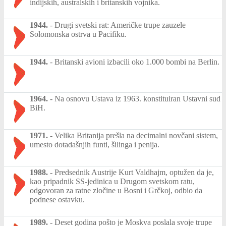
indijskih, australskih i britanskih vojnika.
1944.
-
Drugi svetski rat: Američke trupe zauzele
Solomonska ostrva u Pacifiku.
1944.
-
Britanski avioni izbacili oko 1.000 bombi na Berlin.
1964.
-
Na osnovu Ustava iz 1963. konstituiran Ustavni sud
BiH.
1971.
-
Velika Britanija prešla na decimalni novčani sistem,
umesto dotadašnjih funti, šilinga i penija.
1988.
-
Predsednik Austrije Kurt Valdhajm, optužen da je,
kao pripadnik SS-jedinica u Drugom svetskom ratu,
odgovoran za ratne zločine u Bosni i Grčkoj, odbio da
podnese ostavku.
1989.
-
Deset godina pošto je Moskva poslala svoje trupe