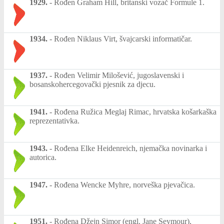
1929.
-
Rođen Graham Hill, britanski vozač Formule 1.
1934.
-
Rođen Niklaus Virt, švajcarski informatičar.
1937.
-
Rođen Velimir Milošević, jugoslavenski i
bosanskohercegovački pjesnik za djecu.
1941.
-
Rođena Ružica Meglaj Rimac, hrvatska košarkaška
reprezentativka.
1943.
-
Rođena Elke Heidenreich, njemačka novinarka i
autorica.
1947.
-
Rođena Wencke Myhre, norveška pjevačica.
1951.
-
Rođena Džejn Simor (engl. Jane Seymour),