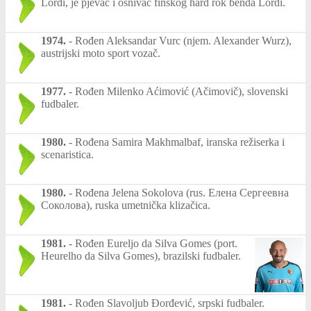
Lordi, je pjevač i osnivač finskog hard rok benda Lordi.
1974.
-
Rođen Aleksandar Vurc (njem. Alexander Wurz),
austrijski moto sport vozač.
1977.
-
Rođen Milenko Aćimović (Ačimovič), slovenski
fudbaler.
1980.
-
Rođena Samira Makhmalbaf, iranska režiserka i
scenaristica.
1980.
-
Rođena Jelena Sokolova (rus. Елена Сергеевна
Соколова), ruska umetnička klizačica.
1981.
-
Rođen Eureljo da Silva Gomes (port.
Heurelho da Silva Gomes), brazilski fudbaler.
1981.
-
Rođen Slavoljub Đorđević, srpski fudbaler.