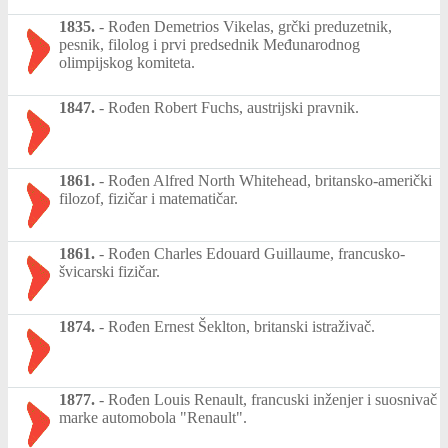
1835.
-
Rođen Demetrios Vikelas, grčki preduzetnik,
pesnik, filolog i prvi predsednik Međunarodnog
olimpijskog komiteta.
1847.
-
Rođen Robert Fuchs, austrijski pravnik.
1861.
-
Rođen Alfred North Whitehead, britansko-američki
filozof, fizičar i matematičar.
1861.
-
Rođen Charles Edouard Guillaume, francusko-
švicarski fizičar.
1874.
-
Rođen Ernest Šeklton, britanski istraživač.
1877.
-
Rođen Louis Renault, francuski inženjer i suosnivač
marke automobola "Renault".