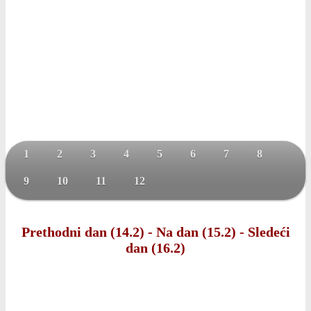
1
2
3
4
5
6
7
8
9
10
11
12
Prethodni dan (14.2)
-
Na dan (15.2)
-
Sledeći
dan (16.2)