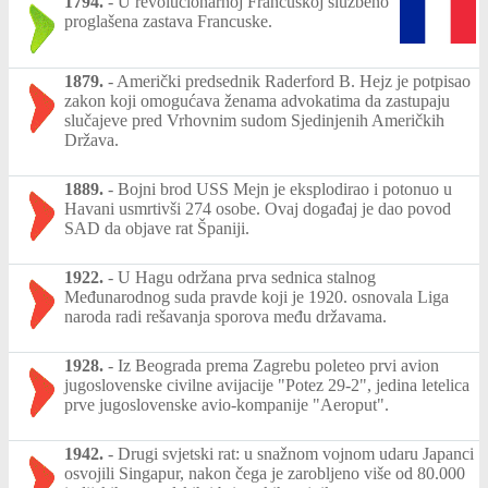
1794.
-
U revolucionarnoj Francuskoj službeno
proglašena zastava Francuske.
1879.
-
Američki predsednik Raderford B. Hejz je potpisao
zakon koji omogućava ženama advokatima da zastupaju
slučajeve pred Vrhovnim sudom Sjedinjenih Američkih
Država.
1889.
-
Bojni brod USS Mejn je eksplodirao i potonuo u
Havani usmrtivši 274 osobe. Ovaj događaj je dao povod
SAD da objave rat Španiji.
1922.
-
U Hagu održana prva sednica stalnog
Međunarodnog suda pravde koji je 1920. osnovala Liga
naroda radi rešavanja sporova među državama.
1928.
-
Iz Beograda prema Zagrebu poleteo prvi avion
jugoslovenske civilne avijacije "Potez 29-2", jedina letelica
prve jugoslovenske avio-kompanije "Aeroput".
1942.
-
Drugi svjetski rat: u snažnom vojnom udaru Japanci
osvojili Singapur, nakon čega je zarobljeno više od 80.000