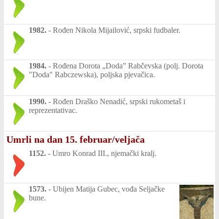
1982.
-
Rođen Nikola Mijailović, srpski fudbaler.
1984.
-
Rođena Dorota „Doda” Rabčevska (polj. Dorota
"Doda" Rabczewska), poljska pjevačica.
1990.
-
Rođen Draško Nenadić, srpski rukometaš i
reprezentativac.
Umrli na dan 15. februar/veljača
1152.
-
Umro Konrad III., njemački kralj.
1573.
-
Ubijen Matija Gubec, vođa Seljačke
bune.