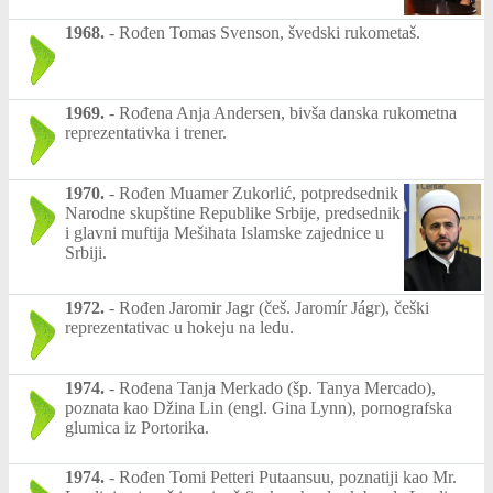
1968.
-
Rođen Tomas Svenson, švedski rukometaš.
1969.
-
Rođena Anja Andersen, bivša danska rukometna
reprezentativka i trener.
1970.
-
Rođen Muamer Zukorlić, potpredsednik
Narodne skupštine Republike Srbije, predsednik
i glavni muftija Mešihata Islamske zajednice u
Srbiji.
1972.
-
Rođen Jaromir Jagr (češ. Jaromír Jágr), češki
reprezentativac u hokeju na ledu.
1974.
-
Rođena Tanja Merkado (šp. Tanya Mercado),
poznata kao Džina Lin (engl. Gina Lynn), pornografska
glumica iz Portorika.
1974.
-
Rođen Tomi Petteri Putaansuu, poznatiji kao Mr.