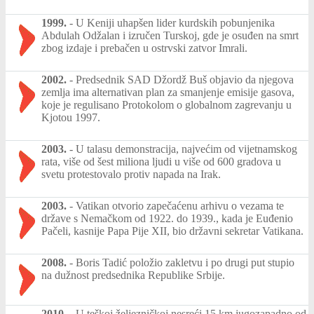
1999.
-
U Keniji uhapšen lider kurdskih pobunjenika
Abdulah Odžalan i izručen Turskoj, gde je osuđen na smrt
zbog izdaje i prebačen u ostrvski zatvor Imrali.
2002.
-
Predsednik SAD Džordž Buš objavio da njegova
zemlja ima alternativan plan za smanjenje emisije gasova,
koje je regulisano Protokolom o globalnom zagrevanju u
Kjotou 1997.
2003.
-
U talasu demonstracija, najvećim od vijetnamskog
rata, više od šest miliona ljudi u više od 600 gradova u
svetu protestovalo protiv napada na Irak.
2003.
-
Vatikan otvorio zapečaćenu arhivu o vezama te
države s Nemačkom od 1922. do 1939., kada je Euđenio
Pačeli, kasnije Papa Pije XII, bio državni sekretar Vatikana.
2008.
-
Boris Tadić položio zakletvu i po drugi put stupio
na dužnost predsednika Republike Srbije.
2010.
-
U teškoj željezničkoj nesreći 15 km jugozapadno od