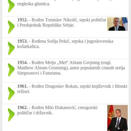
engleska glumica.
1952.
-
Rođen Tomislav Nikolić, srpski političar
i Predsjednik Republike Srbije.
1953.
-
Rođena Sofija Pekić, srpska i jugoslovenska
košarkašica.
1954.
-
Rođen Metju „Met“ Abram Grejning (engl.
Matthew Abram Groening), autor popularnih crtanih serija
Simpsonovi i Futurama.
1961.
-
Rođen Dragoslav Bokan, srpski književnik i filmski
režiser.
1962.
-
Rođen Milo Ðukanović, crnogorski
političar i državnik.