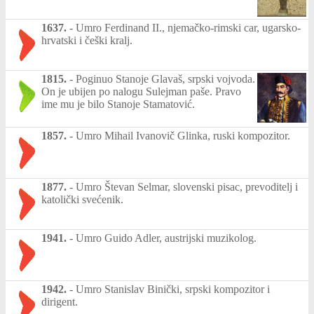
1637.
-
Umro Ferdinand II., njemačko-rimski car, ugarsko-
hrvatski i češki kralj.
1815.
-
Poginuo Stanoje Glavaš, srpski vojvoda.
On je ubijen po nalogu Sulejman paše. Pravo
ime mu je bilo Stanoje Stamatović.
1857.
-
Umro Mihail Ivanovič Glinka, ruski kompozitor.
1877.
-
Umro Števan Selmar, slovenski pisac, prevoditelj i
katolički svećenik.
1941.
-
Umro Guido Adler, austrijski muzikolog.
1942.
-
Umro Stanislav Binički, srpski kompozitor i
dirigent.