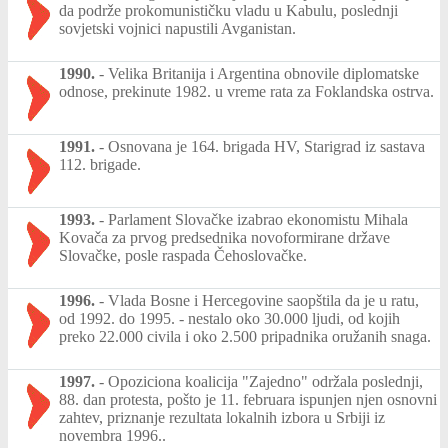
da podrže prokomunističku vladu u Kabulu, poslednji
sovjetski vojnici napustili Avganistan.
1990.
-
Velika Britanija i Argentina obnovile diplomatske
odnose, prekinute 1982. u vreme rata za Foklandska ostrva.
1991.
-
Osnovana je 164. brigada HV, Starigrad iz sastava
112. brigade.
1993.
-
Parlament Slovačke izabrao ekonomistu Mihala
Kovača za prvog predsednika novoformirane države
Slovačke, posle raspada Čehoslovačke.
1996.
-
Vlada Bosne i Hercegovine saopštila da je u ratu,
od 1992. do 1995. - nestalo oko 30.000 ljudi, od kojih
preko 22.000 civila i oko 2.500 pripadnika oružanih snaga.
1997.
-
Opoziciona koalicija "Zajedno" održala poslednji,
88. dan protesta, pošto je 11. februara ispunjen njen osnovni
zahtev, priznanje rezultata lokalnih izbora u Srbiji iz
novembra 1996..