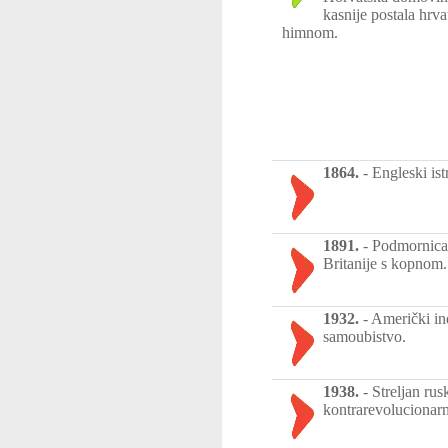
kasnije postala hrv
himnom.
1864.
-
Engleski ist
1891.
-
Podmornica 
Britanije s kopnom.
1932.
-
Američki ind
samoubistvo.
1938.
-
Streljan ru
kontrarevolucionarn