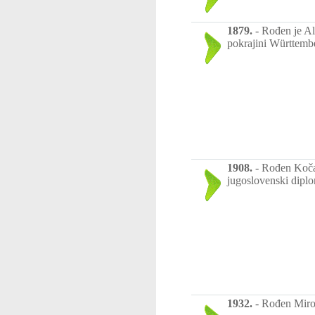
1879.
-
Rođen je Alb
pokrajini Württembe
1908.
-
Rođen Koča 
jugoslovenski diplo
1932.
-
Rođen Mirosl