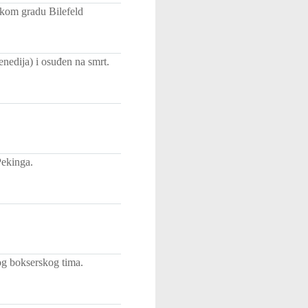
čkom gradu Bilefeld
nedija) i osuđen na smrt.
Pekinga.
og bokserskog tima.