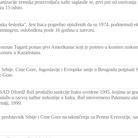
nizacije zemalja proizvodjača nafte saglasile se, prvi put od osnivanja
za 15 odsto.
ka šestorka", šest Iraca pogrešno optuženih da su 1974. podmetnuli ek
rmingem, oslobođena posle 16 godina u zatvoru.
orman Tagard postao prvi Amerikanac koji je poleteo u kosmos ruskom
onuru u Kazahstanu.
i Srbije, Crne Gore, Jugoslavije i Evropske unije u Beogradu potpisali
e Gore.
SAD Džordž Buš produžio sankcije Iraku uvedene 1995, kojima se gr
lažu u razvoj naftne industrije u Iraku. Buš istovremeno Pakistanu uki
emlji, 1999.
n predstavnik Srbije i Crne Gore na takmičenju za Pesmu Evrovizije, s