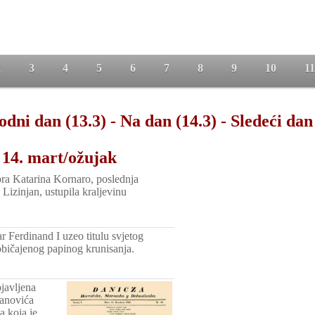
2
3
4
5
6
7
8
9
10
11
odni dan (13.3)
-
Na dan (14.3)
-
Sledeći dan
 14. mart/ožujak
pra Katarina Kornaro, poslednja
e Lizinjan, ustupila kraljevinu
.
r Ferdinand I uzeo titulu svjetog
običajenog papinog krunisanja.
javljena
anovića
 koja je