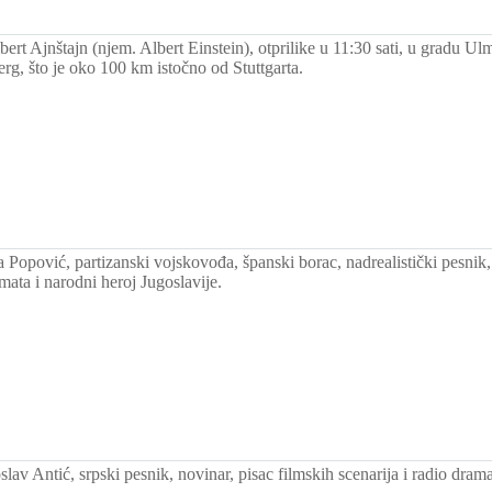
ert Ajnštajn (njem. Albert Einstein), otprilike u 11:30 sati, u gradu Ul
rg, što je oko 100 km istočno od Stuttgarta.
Popović, partizanski vojskovođa, španski borac, nadrealistički pesnik,
mata i narodni heroj Jugoslavije.
av Antić, srpski pesnik, novinar, pisac filmskih scenarija i radio drama