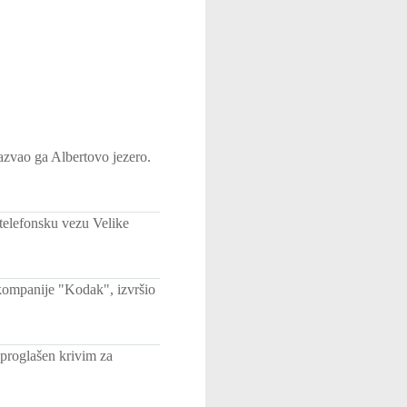
nazvao ga Albertovo jezero.
telefonsku vezu Velike
č kompanije "Kodak", izvršio
 proglašen krivim za