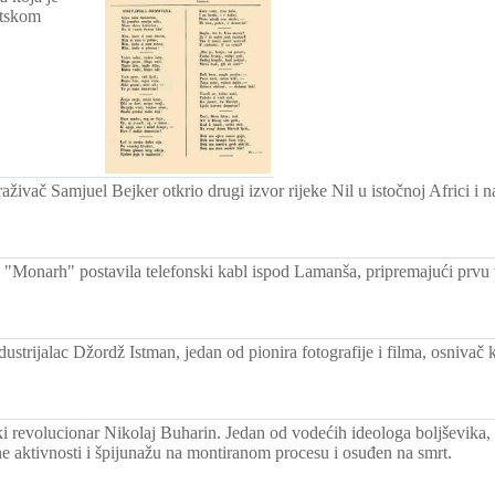
atskom
raživač Samjuel Bejker otkrio drugi izvor rijeke Nil u istočnoj Africi i 
"Monarh" postavila telefonski kabl ispod Lamanša, pripremajući prvu 
ustrijalac Džordž Istman, jedan od pionira fotografije i filma, osniva
ski revolucionar Nikolaj Buharin. Jedan od vodećih ideologa boljševika,
e aktivnosti i špijunažu na montiranom procesu i osuđen na smrt.