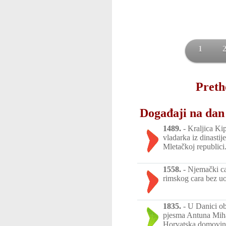
1
Preth
Događaji na dan
1489.
-
Kraljica Ki
vladarka iz dinastij
Mletačkoj republici
1558.
-
Njemački ca
rimskog cara bez u
1835.
-
U Danici ob
pjesma Antuna Mih
Horvatska domovina