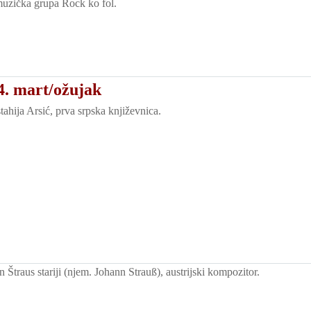
uzička grupa Rock ko fol.
4. mart/ožujak
ahija Arsić, prva srpska književnica.
Štraus stariji (njem. Johann Strauß), austrijski kompozitor.