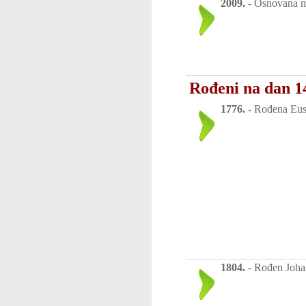
2009.
-
Osnovana m
Rođeni na dan 1
1776.
-
Rođena Eust
1804.
-
Rođen Johan 