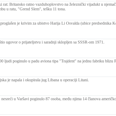
ki rat: Britansko ratno vazduhoplovstvo na železnički vijadukt u njema
mbu u ratu, "Grend Slem", tešku 11 tona.
proglašen je krivim za ubistvo Harija Li Osvalda (ubice predsednika Ke
tio ugovor o prijateljstvu i saradnji sklopljen sa SSSR-om 1971.
0 ljudi poginulo u padu aviona tipa "Trajdent" na jednu fabriku blizu 
jska je napala i okupirala jug Libana u operaciji Litani.
 nesreći u Varšavi poginulo 87 osoba, među njima 14 članova američk