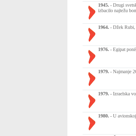
1945.
-
Drugi svets
izbacilo najtežu bo
1964.
-
Džek Rubi, 
1976.
-
Egipat poniš
1979.
-
Najmanje 20
1979.
-
Izraelska vo
1980.
-
U avionskoj