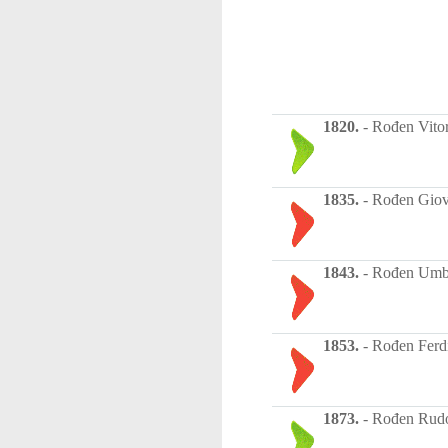
1820.
-
Rođen Vitori
1835.
-
Rođen Giova
1843.
-
Rođen Umbert
1853.
-
Rođen Ferdi
1873.
-
Rođen Rudolf