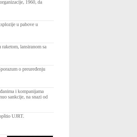
 organizacije, 1960, da
splozije u pabove u
 raketom, lansiranom sa
 Sporazum o preuređenju
ađanima i kompanijama
nuo sankcije, na snazi od
aopštio UJRT.