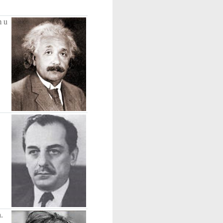
m u
.