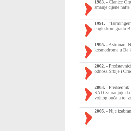
1983.
-
Članice Orga
smanje cijene nafte 
1991.
-
"Birmingems
engleskom gradu Bi
1995.
-
Astronaut N
kosmodroma u Bajk
2002.
-
Predstavnic
odnosa Srbije i Crn
2003.
-
Predsednik 
SAD zabranjuje da u
vojnog puča u toj z
2006.
-
Nije izabra