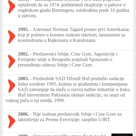
optuženih da su 1974. podmetnuli eksplozije u pabove u
engleskom gradu Birmingem, oslobođena posle 16 godina
u zatvoru.
1995.
-
Astronaut Norman Tagard postao prvi Amerikanac
koji je poleteo u kosmos ruskom raketom, lansiranom sa
kosmodroma u Bajkonuru u Kazahstanu.
2002.
-
Predstavnici Srbije, Crne Gore, Jugoslavije i
Evropske unije u Beogradu potpisali Sporazum o
preuređenju odnosa Srbije i Crne Gore.
2003.
-
Predsednik SAD Džordž Buš produžio sankcije
Iraku uvedene 1995, kojima se građanima i kompanijama
SAD zabranjuje da ulažu u razvoj naftne industrije u Iraku.
Buš istovremeno Pakistanu ukinuo sankcije, na snazi od
vojnog puča u toj zemlji, 1999.
2006.
-
Nije izabran predstavnik Srbije i Crne Gore na
takmičenju za Pesmu Evrovizije, saopštio UJRT.