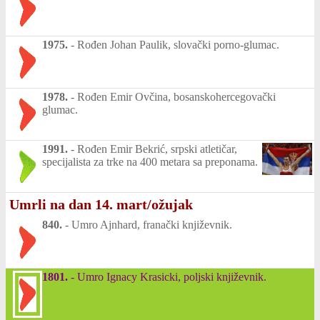
1975.
-
Rođen Johan Paulik, slovački porno-glumac.
1978.
-
Rođen Emir Ovčina, bosanskohercegovački
glumac.
1991.
-
Rođen Emir Bekrić, srpski atletičar,
specijalista za trke na 400 metara sa preponama.
Umrli na dan 14. mart/ožujak
840.
-
Umro Ajnhard, franački književnik.
1801.
-
Umro Ignacy Krasicki, poljski književnik.