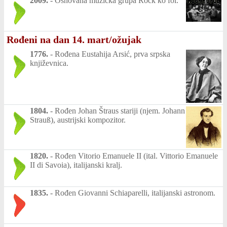
2009.
-
Osnovana muzička grupa Rock ko fol.
Rođeni na dan 14. mart/ožujak
1776.
-
Rođena Eustahija Arsić, prva srpska
književnica.
1804.
-
Rođen Johan Štraus stariji (njem. Johann
Strauß), austrijski kompozitor.
1820.
-
Rođen Vitorio Emanuele II (ital. Vittorio Emanuele
II di Savoia), italijanski kralj.
1835.
-
Rođen Giovanni Schiaparelli, italijanski astronom.