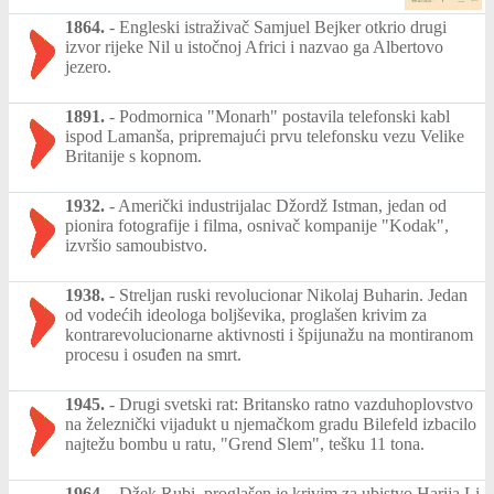
1864.
-
Engleski istraživač Samjuel Bejker otkrio drugi
izvor rijeke Nil u istočnoj Africi i nazvao ga Albertovo
jezero.
1891.
-
Podmornica "Monarh" postavila telefonski kabl
ispod Lamanša, pripremajući prvu telefonsku vezu Velike
Britanije s kopnom.
1932.
-
Američki industrijalac Džordž Istman, jedan od
pionira fotografije i filma, osnivač kompanije "Kodak",
izvršio samoubistvo.
1938.
-
Streljan ruski revolucionar Nikolaj Buharin. Jedan
od vodećih ideologa boljševika, proglašen krivim za
kontrarevolucionarne aktivnosti i špijunažu na montiranom
procesu i osuđen na smrt.
1945.
-
Drugi svetski rat: Britansko ratno vazduhoplovstvo
na železnički vijadukt u njemačkom gradu Bilefeld izbacilo
najtežu bombu u ratu, "Grend Slem", tešku 11 tona.
1964.
-
Džek Rubi, proglašen je krivim za ubistvo Harija Li