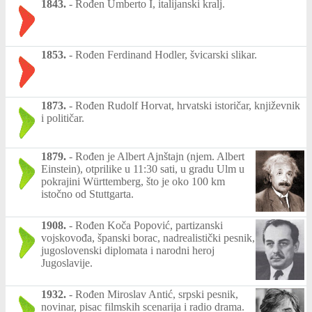
1843.
-
Rođen Umberto I, italijanski kralj.
1853.
-
Rođen Ferdinand Hodler, švicarski slikar.
1873.
-
Rođen Rudolf Horvat, hrvatski istoričar, književnik
i političar.
1879.
-
Rođen je Albert Ajnštajn (njem. Albert
Einstein), otprilike u 11:30 sati, u gradu Ulm u
pokrajini Württemberg, što je oko 100 km
istočno od Stuttgarta.
1908.
-
Rođen Koča Popović, partizanski
vojskovođa, španski borac, nadrealistički pesnik,
jugoslovenski diplomata i narodni heroj
Jugoslavije.
1932.
-
Rođen Miroslav Antić, srpski pesnik,
novinar, pisac filmskih scenarija i radio drama.