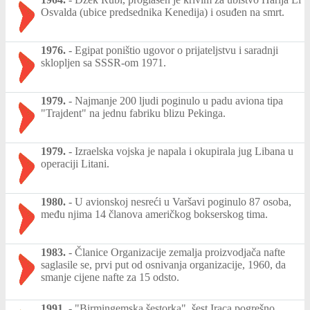
Osvalda (ubice predsednika Kenedija) i osuđen na smrt.
1976.
-
Egipat poništio ugovor o prijateljstvu i saradnji
sklopljen sa SSSR-om 1971.
1979.
-
Najmanje 200 ljudi poginulo u padu aviona tipa
"Trajdent" na jednu fabriku blizu Pekinga.
1979.
-
Izraelska vojska je napala i okupirala jug Libana u
operaciji Litani.
1980.
-
U avionskoj nesreći u Varšavi poginulo 87 osoba,
među njima 14 članova američkog bokserskog tima.
1983.
-
Članice Organizacije zemalja proizvodjača nafte
saglasile se, prvi put od osnivanja organizacije, 1960, da
smanje cijene nafte za 15 odsto.
1991.
-
"Birmingemska šestorka", šest Iraca pogrešno