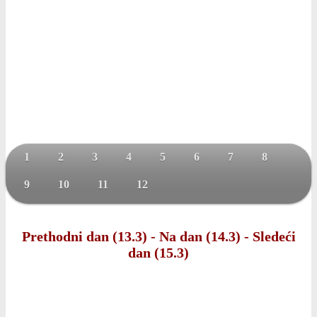
1
2
3
4
5
6
7
8
9
10
11
12
Prethodni dan (13.3)
-
Na dan (14.3)
-
Sledeći
dan (15.3)