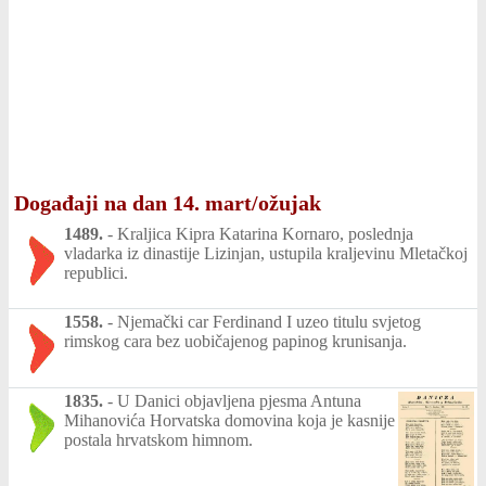
Događaji na dan 14. mart/ožujak
1489.
-
Kraljica Kipra Katarina Kornaro, poslednja
vladarka iz dinastije Lizinjan, ustupila kraljevinu Mletačkoj
republici.
1558.
-
Njemački car Ferdinand I uzeo titulu svjetog
rimskog cara bez uobičajenog papinog krunisanja.
1835.
-
U Danici objavljena pjesma Antuna
Mihanovića Horvatska domovina koja je kasnije
postala hrvatskom himnom.