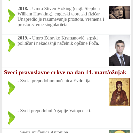
2018.
-
Umro Stiven Hoking (engl. Stephen
William Hawking), engleski teoretski fizičar.
Unapredio je razumevanje prostora, vremena i
prostor-vreme singulariteta.
2019.
-
Umro Zdravko Krsmanović, srpski
političar i nekadašnji načelnik opštine Foča.
Sveci pravoslavne crkve na dan 14. mart/ožujak
-
Sveta prepodobnomučenica Evdokija.
-
Sveti prepodobni Agapije Vatopedski.
-
Sveta mučenica Antonina.