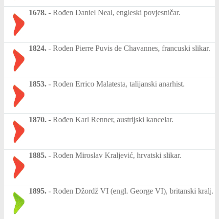
1678.
-
Rođen Daniel Neal, engleski povjesničar.
1824.
-
Rođen Pierre Puvis de Chavannes, francuski slikar.
1853.
-
Rođen Errico Malatesta, talijanski anarhist.
1870.
-
Rođen Karl Renner, austrijski kancelar.
1885.
-
Rođen Miroslav Kraljević, hrvatski slikar.
1895.
-
Rođen Džordž VI (engl. George VI), britanski kralj.