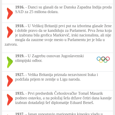
1916.
-
Danci su glasali da se Danska Zapadna Indija proda
SAD za 25 miliona dolara.
1918.
-
U Velikoj Britaniji prvi put na izborima glasale žene
i dobile pravo da se kandiduju za Parlament. Prva žena koja
je izabrana bila grofica Markievič, irski nacionalista, ali nije
mogla da zauzme svoje mesto u Parlamentu jer je bila u
zatvoru.
1919.
-
U Zagrebu osnovan Jugoslavenski
olimpijski odbor.
1927.
-
Velika Britanija priznala nezavisnost Iraka i
podržala prijem te zemlje u Ligu naroda.
1935.
-
Prvi predsednik Čehoslovačke Tomaš Masarik
podneo ostavku, a na položaj šefa države četiri dana kasnije
izabran dotadašnji šef diplomatije Eduard Beneš.
1937.
-
Japan uspostavio marionetsku kinesku vladu u