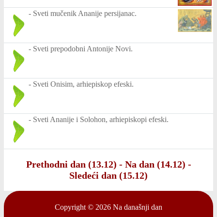
-
Sveti mučenik Ananije persijanac.
-
Sveti prepodobni Antonije Novi.
-
Sveti Onisim, arhiepiskop efeski.
-
Sveti Ananije i Solohon, arhiepiskopi efeski.
Prethodni dan (13.12)
-
Na dan (14.12)
-
Sledeći dan (15.12)
Copyright © 2026
Na današnji dan