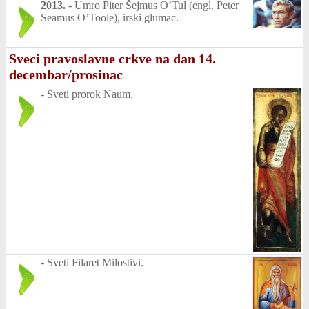
2013.
-
Umro Piter Šejmus O’Tul (engl. Peter
Seamus O’Toole), irski glumac.
Sveci pravoslavne crkve na dan 14.
decembar/prosinac
-
Sveti prorok Naum.
-
Sveti Filaret Milostivi.