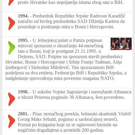
protiv Hrvatske kao neprijatelja islama zbog rata u BiH.
1994.
-
Predsednik Republike Srpske Radovan Karadžić
zatražio od bivšeg predsednika SAD Džimija Kartera da
posreduje u postizanju mira u Bosni i Hercegovini.
1995.
-
U Jelisejskoj palati u Parizu potpisan
mirovni sporazum o okončanju 44-mesečnog
rata u Bosni, koji je postignut 21.11.1995. u
Dejtonu, SAD. Potpise na sporazum stavili predsednici
Hrvatske, Bosne i Hercegovine i Srbije Franjo Tuđman, Alija
Izetbegović i Slobodan Milošević. Tim sporazumom BiH
podeljena na dva entiteta, Federaciju BiH i Republiku Srpsku, a
nadgledanje sprovođenja mira povereno snagama NATO.
1998.
-
U sukobu Vojske Jugoslavije i naoružanih Albanaca
u blizini Prizrena poginulo 36 Albanaca, šest povređeno.
2001.
-
Pisac nemačkog porekla, britanski akademik Vinfrif
Georg Maks Sebald, poginuo u saobraćajnoj nesreći.
Poznat po knjigama koje su se uglavnom bazirale na
tragičnim događajima u proteklih 200 godina.