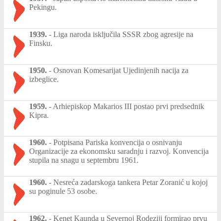
Pekingu.
1939.
-
Liga naroda isključila SSSR zbog agresije na
Finsku.
1950.
-
Osnovan Komesarijat Ujedinjenih nacija za
izbeglice.
1959.
-
Arhiepiskop Makarios III postao prvi predsednik
Kipra.
1960.
-
Potpisana Pariska konvencija o osnivanju
Organizacije za ekonomsku saradnju i razvoj. Konvencija
stupila na snagu u septembru 1961.
1960.
-
Nesreća zadarskoga tankera Petar Zoranić u kojoj
su poginule 53 osobe.
1962.
-
Kenet Kaunda u Severnoj Rodeziji formirao prvu