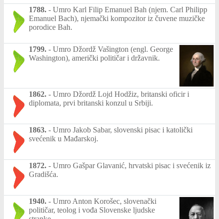
1788.
-
Umro Karl Filip Emanuel Bah (njem. Carl Philipp
Emanuel Bach), njemački kompozitor iz čuvene muzičke
porodice Bah.
1799.
-
Umro Džordž Vašington (engl. George
Washington), američki političar i državnik.
1862.
-
Umro Džordž Lojd Hodžiz, britanski oficir i
diplomata, prvi britanski konzul u Srbiji.
1863.
-
Umro Jakob Sabar, slovenski pisac i katolički
svećenik u Mađarskoj.
1872.
-
Umro Gašpar Glavanić, hrvatski pisac i svećenik iz
Gradišća.
1940.
-
Umro Anton Korošec, slovenački
političar, teolog i vođa Slovenske ljudske
stranke.