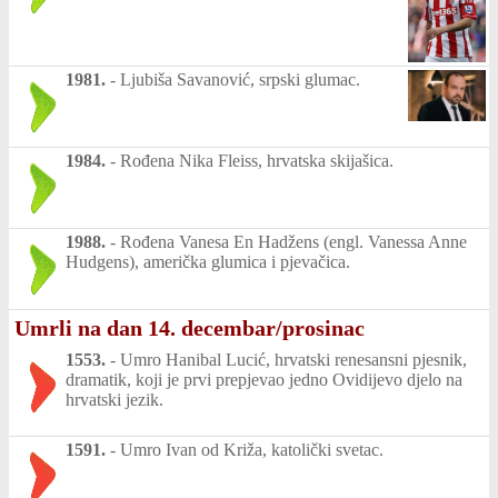
1981.
-
Ljubiša Savanović, srpski glumac.
1984.
-
Rođena Nika Fleiss, hrvatska skijašica.
1988.
-
Rođena Vanesa En Hadžens (engl. Vanessa Anne
Hudgens), američka glumica i pjevačica.
Umrli na dan 14. decembar/prosinac
1553.
-
Umro Hanibal Lucić, hrvatski renesansni pjesnik,
dramatik, koji je prvi prepjevao jedno Ovidijevo djelo na
hrvatski jezik.
1591.
-
Umro Ivan od Križa, katolički svetac.