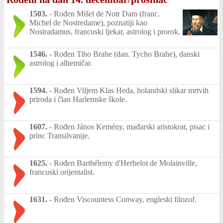
1503.
-
Rođen Mišel de Notr Dam (franc.
Michel de Nostredame), poznatiji kao
Nostradamus, francuski ljekar, astrolog i prorok.
1546.
-
Rođen Tiho Brahe (dan. Tycho Brahe), danski
astrolog i alhemičar.
1594.
-
Rođen Viljem Klas Heda, holandski slikar mrtvih
priroda i član Harlemske škole.
1607.
-
Rođen János Kemény, mađarski aristokrat, pisac i
princ Transilvanije.
1625.
-
Rođen Barthélemy d'Herbelot de Molainville,
francuski orijentalist.
1631.
-
Rođen Viscountess Conway, engleski filozof.