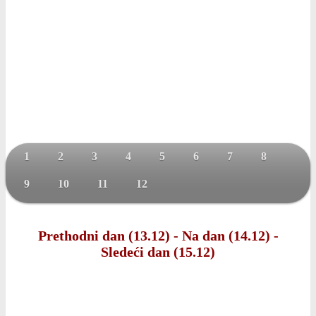
1
2
3
4
5
6
7
8
9
10
11
12
Prethodni dan (13.12)
-
Na dan (14.12)
-
Sledeći dan (15.12)