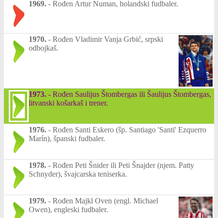
1969.
-
Rođen Artur Numan, holandski fudbaler.
1970.
-
Rođen Vladimir Vanja Grbić, srpski
odbojkaš.
1973.
-
Rođen Saulijus Štombergas ili Šaulijus Štombergas,
litvanski košarkaš i trener.
1976.
-
Rođen Santi Eskero (šp. Santiago 'Santi' Ezquerro
Marín), španski fudbaler.
1978.
-
Rođen Peti Šnider ili Peti Šnajder (njem. Patty
Schnyder), švajcarska teniserka.
1979.
-
Rođen Majkl Oven (engl. Michael
Owen), engleski fudbaler.