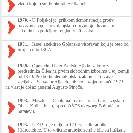
vladu kojom su dominirali Afrikanci.
1970.
-
U Poljskoj je, prilikom demonstracija protiv
povećanja cijena u Gdanjsku i drugim gradovima, u
sukobima s policijom poginulo 20 osoba.
1981.
-
Izrael anektirao Golansku visoravan koju je oteo od
Sirije u ratu 1967.
1989.
-
Opozicioni lider Patrisio Ajlvin izabran za
predsednika Čilea na prvim slobodnim izborima u toj zemlji
od 1970. Prethodni demokratski izabran šef države,
socijalista Salvador Aljende, ubijen u vojnom puču 1973, a
na vlast je došao general Augusto Pinoče.
1993.
-
Masakr na Obali, na raskršću ulica Gimnazijska i
Obala Kulina bana, ispred OŠ "Safvet-beg Bašagić" u
Sarajevu.
1993.
-
U Alžiru je ubijeno 12 hrvatskih radnika
Hidroelektre. U to vrijeme arapske zemlje bile su huškane