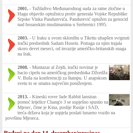
2001.
-
Tužilaštvo Međunarodnog suda za ratne zločine u
Hagu objavilo optužnicu protiv generala Vojske Republike
Srpske Vinka Pandurevića. Pandurević optužen za genocid
nad bosanskim muslimanima u Srebrenici 1995.
2003.
-
U Iraku u svom skloništu u Tikritu uhapšen svrgnuti
irački predsednik Sadam Husein. Potraga za njim trajala
skoro devet meseci, od invazije američko-britanskih snaga
na Irak.
2008.
-
Muntazar al Zejdi, irački novinar je
bacio cipelu na američkog predsednika Džordža
V. Buša na konferenciji za štampu. U arapskom
svetu to se smatra najvećim poniženjem.
2013.
-
Kineski rover Jade Rabbit lansiran
pomoć letjelice Chang'e 3 se uspješno spustio na
Mjesec, čime je Kina, poslije Rusije i SAD,
treća država koja je uspjela poslati lunarno vozilo na
površinu Mjeseca.
Rođeni na dan 14. decembar/prosinac