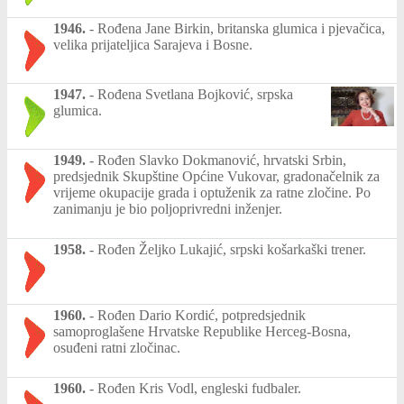
1946.
-
Rođena Jane Birkin, britanska glumica i pjevačica,
velika prijateljica Sarajeva i Bosne.
1947.
-
Rođena Svetlana Bojković, srpska
glumica.
1949.
-
Rođen Slavko Dokmanović, hrvatski Srbin,
predsjednik Skupštine Općine Vukovar, gradonačelnik za
vrijeme okupacije grada i optuženik za ratne zločine. Po
zanimanju je bio poljoprivredni inženjer.
1958.
-
Rođen Željko Lukajić, srpski košarkaški trener.
1960.
-
Rođen Dario Kordić, potpredsjednik
samoproglašene Hrvatske Republike Herceg-Bosna,
osuđeni ratni zločinac.
1960.
-
Rođen Kris Vodl, engleski fudbaler.