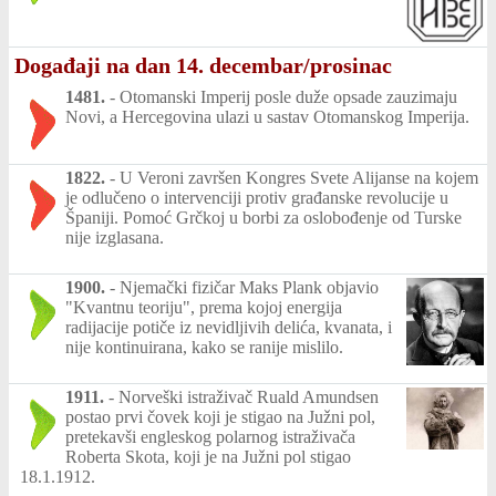
Događaji na dan 14. decembar/prosinac
1481.
-
Otomanski Imperij posle duže opsade zauzimaju
Novi, a Hercegovina ulazi u sastav Otomanskog Imperija.
1822.
-
U Veroni završen Kongres Svete Alijanse na kojem
je odlučeno o intervenciji protiv građanske revolucije u
Španiji. Pomoć Grčkoj u borbi za oslobođenje od Turske
nije izglasana.
1900.
-
Njemački fizičar Maks Plank objavio
"Kvantnu teoriju", prema kojoj energija
radijacije potiče iz nevidljivih delića, kvanata, i
nije kontinuirana, kako se ranije mislilo.
1911.
-
Norveški istraživač Ruald Amundsen
postao prvi čovek koji je stigao na Južni pol,
pretekavši engleskog polarnog istraživača
Roberta Skota, koji je na Južni pol stigao
18.1.1912.