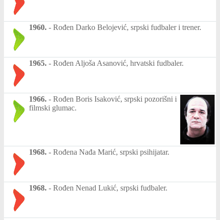
1960.
-
Rođen Darko Belojević, srpski fudbaler i trener.
1965.
-
Rođen Aljoša Asanović, hrvatski fudbaler.
1966.
-
Rođen Boris Isaković, srpski pozorišni i
filmski glumac.
1968.
-
Rođena Nađa Marić, srpski psihijatar.
1968.
-
Rođen Nenad Lukić, srpski fudbaler.