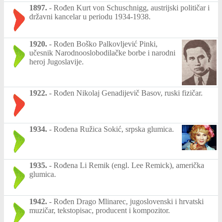
1897.
-
Rođen Kurt von Schuschnigg, austrijski političar i
državni kancelar u periodu 1934-1938.
1920.
-
Rođen Boško Palkovljević Pinki,
učesnik Narodnooslobodilačke borbe i narodni
heroj Jugoslavije.
1922.
-
Rođen Nikolaj Genadijevič Basov, ruski fizičar.
1934.
-
Rođena Ružica Sokić, srpska glumica.
1935.
-
Rođena Li Remik (engl. Lee Remick), američka
glumica.
1942.
-
Rođen Drago Mlinarec, jugoslovenski i hrvatski
muzičar, tekstopisac, producent i kompozitor.