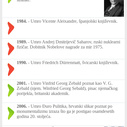
1984.
-
Umro Vicente Aleixandre, španjolski književnik.
1989.
-
Umro Andrej Dmitrijevič Saharov, ruski nuklearni
fizičar. Dobitnik Nobelove nagrade za mir 1975.
1990.
-
Umro Friedrich Dürrenmatt, švicarski književnik.
2001.
-
Umro Vinfrid Georg Zebald poznat kao V. G.
Zebald (njem. Winfried Georg Sebald), pisac njemačkog
porijekla, britanski akademik.
2006.
-
Umro Đuro Pulitika, hrvatski slikar poznat po
monumentalizmu izraza što ga je postigao osamdesetih
godina 20. stoljeća.