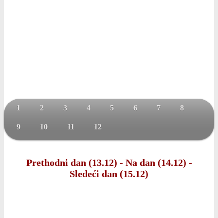
1
2
3
4
5
6
7
8
9
10
11
12
Prethodni dan (13.12)
-
Na dan (14.12)
-
Sledeći dan (15.12)