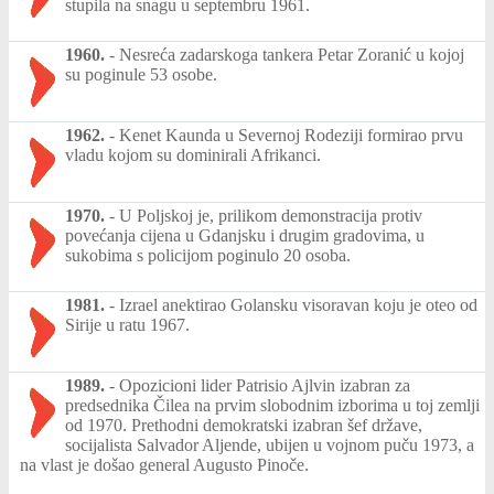
stupila na snagu u septembru 1961.
1960.
-
Nesreća zadarskoga tankera Petar Zoranić u kojoj
su poginule 53 osobe.
1962.
-
Kenet Kaunda u Severnoj Rodeziji formirao prvu
vladu kojom su dominirali Afrikanci.
1970.
-
U Poljskoj je, prilikom demonstracija protiv
povećanja cijena u Gdanjsku i drugim gradovima, u
sukobima s policijom poginulo 20 osoba.
1981.
-
Izrael anektirao Golansku visoravan koju je oteo od
Sirije u ratu 1967.
1989.
-
Opozicioni lider Patrisio Ajlvin izabran za
predsednika Čilea na prvim slobodnim izborima u toj zemlji
od 1970. Prethodni demokratski izabran šef države,
socijalista Salvador Aljende, ubijen u vojnom puču 1973, a
na vlast je došao general Augusto Pinoče.