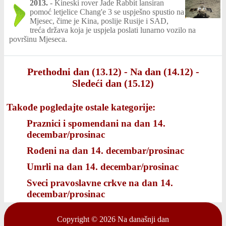
2013.
-
Kineski rover Jade Rabbit lansiran
pomoć letjelice Chang'e 3 se uspješno spustio na
Mjesec, čime je Kina, poslije Rusije i SAD,
treća država koja je uspjela poslati lunarno vozilo na
površinu Mjeseca.
Prethodni dan (13.12)
-
Na dan (14.12)
-
Sledeći dan (15.12)
Takođe pogledajte ostale kategorije:
Praznici i spomendani na dan 14.
decembar/prosinac
Rođeni na dan 14. decembar/prosinac
Umrli na dan 14. decembar/prosinac
Sveci pravoslavne crkve na dan 14.
decembar/prosinac
Copyright © 2026
Na današnji dan