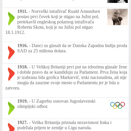
1911.
-
Norveški istraživač Ruald Amundsen
postao prvi čovek koji je stigao na Južni pol,
pretekavši engleskog polarnog istraživača
Roberta Skota, koji je na Južni pol stigao
18.1.1912.
1916.
-
Danci su glasali da se Danska Zapadna Indija proda
SAD za 25 miliona dolara.
1918.
-
U Velikoj Britaniji prvi put na izborima glasale žene
i dobile pravo da se kandiduju za Parlament. Prva žena koja
je izabrana bila grofica Markievič, irski nacionalista, ali nije
mogla da zauzme svoje mesto u Parlamentu jer je bila u
zatvoru.
1919.
-
U Zagrebu osnovan Jugoslavenski
olimpijski odbor.
1927.
-
Velika Britanija priznala nezavisnost Iraka i
podržala prijem te zemlje u Ligu naroda.