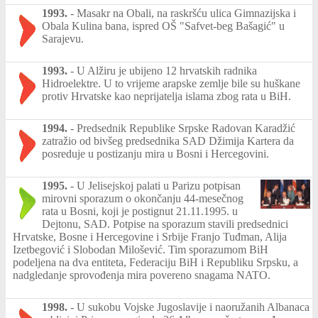
1993.
-
Masakr na Obali, na raskršću ulica Gimnazijska i
Obala Kulina bana, ispred OŠ "Safvet-beg Bašagić" u
Sarajevu.
1993.
-
U Alžiru je ubijeno 12 hrvatskih radnika
Hidroelektre. U to vrijeme arapske zemlje bile su huškane
protiv Hrvatske kao neprijatelja islama zbog rata u BiH.
1994.
-
Predsednik Republike Srpske Radovan Karadžić
zatražio od bivšeg predsednika SAD Džimija Kartera da
posreduje u postizanju mira u Bosni i Hercegovini.
1995.
-
U Jelisejskoj palati u Parizu potpisan
mirovni sporazum o okončanju 44-mesečnog
rata u Bosni, koji je postignut 21.11.1995. u
Dejtonu, SAD. Potpise na sporazum stavili predsednici
Hrvatske, Bosne i Hercegovine i Srbije Franjo Tuđman, Alija
Izetbegović i Slobodan Milošević. Tim sporazumom BiH
podeljena na dva entiteta, Federaciju BiH i Republiku Srpsku, a
nadgledanje sprovođenja mira povereno snagama NATO.
1998.
-
U sukobu Vojske Jugoslavije i naoružanih Albanaca