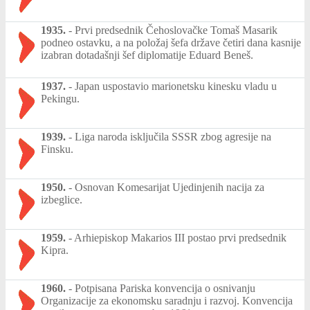
1935.
-
Prvi predsednik Čehoslovačke Tomaš Masarik
podneo ostavku, a na položaj šefa države četiri dana kasnije
izabran dotadašnji šef diplomatije Eduard Beneš.
1937.
-
Japan uspostavio marionetsku kinesku vladu u
Pekingu.
1939.
-
Liga naroda isključila SSSR zbog agresije na
Finsku.
1950.
-
Osnovan Komesarijat Ujedinjenih nacija za
izbeglice.
1959.
-
Arhiepiskop Makarios III postao prvi predsednik
Kipra.
1960.
-
Potpisana Pariska konvencija o osnivanju
Organizacije za ekonomsku saradnju i razvoj. Konvencija