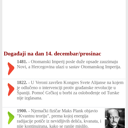
Događaji na dan 14. decembar/prosinac
1481.
-
Otomanski Imperij posle duže opsade zauzimaju
Novi, a Hercegovina ulazi u sastav Otomanskog Imperija.
1822.
-
U Veroni završen Kongres Svete Alijanse na kojem
je odlučeno o intervenciji protiv građanske revolucije u
Španiji. Pomoć Grčkoj u borbi za oslobođenje od Turske
nije izglasana.
1900.
-
Njemački fizičar Maks Plank objavio
"Kvantnu teoriju", prema kojoj energija
radijacije potiče iz nevidljivih delića, kvanata, i
nije kontinuirana, kako se ranije mislilo.