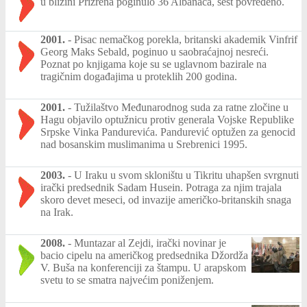
u blizini Prizrena poginulo 36 Albanaca, šest povređeno.
2001.
-
Pisac nemačkog porekla, britanski akademik Vinfrif
Georg Maks Sebald, poginuo u saobraćajnoj nesreći.
Poznat po knjigama koje su se uglavnom bazirale na
tragičnim događajima u proteklih 200 godina.
2001.
-
Tužilaštvo Međunarodnog suda za ratne zločine u
Hagu objavilo optužnicu protiv generala Vojske Republike
Srpske Vinka Pandurevića. Pandurević optužen za genocid
nad bosanskim muslimanima u Srebrenici 1995.
2003.
-
U Iraku u svom skloništu u Tikritu uhapšen svrgnuti
irački predsednik Sadam Husein. Potraga za njim trajala
skoro devet meseci, od invazije američko-britanskih snaga
na Irak.
2008.
-
Muntazar al Zejdi, irački novinar je
bacio cipelu na američkog predsednika Džordža
V. Buša na konferenciji za štampu. U arapskom
svetu to se smatra najvećim poniženjem.