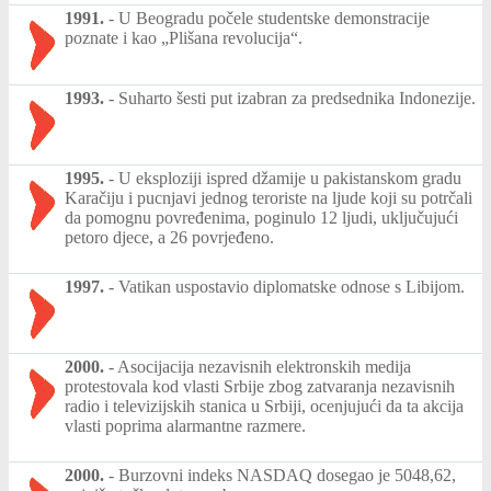
1991.
-
U Beogradu počele studentske demonstracije
poznate i kao „Plišana revolucija“.
1993.
-
Suharto šesti put izabran za predsednika Indonezije.
1995.
-
U eksploziji ispred džamije u pakistanskom gradu
Karačiju i pucnjavi jednog teroriste na ljude koji su potrčali
da pomognu povređenima, poginulo 12 ljudi, uključujući
petoro djece, a 26 povrjeđeno.
1997.
-
Vatikan uspostavio diplomatske odnose s Libijom.
2000.
-
Asocijacija nezavisnih elektronskih medija
protestovala kod vlasti Srbije zbog zatvaranja nezavisnih
radio i televizijskih stanica u Srbiji, ocenjujući da ta akcija
vlasti poprima alarmantne razmere.
2000.
-
Burzovni indeks NASDAQ dosegao je 5048,62,