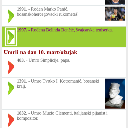
1991.
-
Rođen Marko Panić,
bosanskohercegovacki rukometaš.
1997.
-
Rođena Belinda Benčić, švajcarska teniserka.
Umrli na dan 10. mart/ožujak
483.
-
Umro Simplicije, papa.
1391.
-
Umro Tvrtko I. Kotromanić, bosanski
kralj.
1832.
-
Umro Muzio Clementi, italijanski pijanist i
kompozitor.