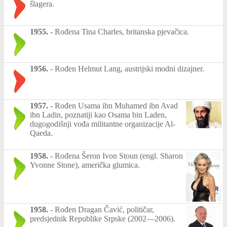
šlagera.
1955.
-
Rođena Tina Charles, britanska pjevačica.
1956.
-
Rođen Helmut Lang, austrijski modni dizajner.
1957.
-
Rođen Usama ibn Muhamed ibn Avad
ibn Ladin, poznatiji kao Osama bin Laden,
dugogodišnji vođa militantne organizacije Al-
Qaeda.
1958.
-
Rođena Šeron Ivon Stoun (engl. Sharon
Yvonne Stone), američka glumica.
1958.
-
Rođen Dragan Čavić, političar,
predsjednik Republike Srpske (2002—2006).