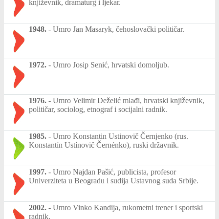
književnik, dramaturg i ljekar.
1948.
-
Umro Jan Masaryk, čehoslovački političar.
1972.
-
Umro Josip Senić, hrvatski domoljub.
1976.
-
Umro Velimir Deželić mlađi, hrvatski književnik,
političar, sociolog, etnograf i socijalni radnik.
1985.
-
Umro Konstantin Ustinovič Černjenko (rus.
Konstantín Ustínovič Černénko), ruski državnik.
1997.
-
Umro Najdan Pašić, publicista, profesor
Univerziteta u Beogradu i sudija Ustavnog suda Srbije.
2002.
-
Umro Vinko Kandija, rukometni trener i sportski
radnik.