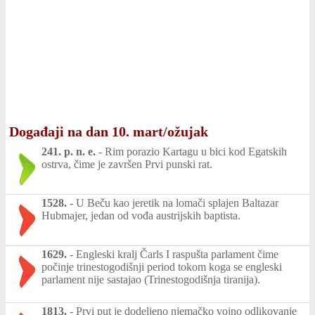
Događaji na dan 10. mart/ožujak
241. p. n. e.
-
Rim porazio Kartagu u bici kod Egatskih
ostrva, čime je završen Prvi punski rat.
1528.
-
U Beču kao jeretik na lomači splajen Baltazar
Hubmajer, jedan od vođa austrijskih baptista.
1629.
-
Engleski kralj Čarls I raspušta parlament čime
počinje trinestogodišnji period tokom koga se engleski
parlament nije sastajao (Trinestogodišnja tiranija).
1813.
-
Prvi put je dodeljeno njemačko vojno odlikovanje