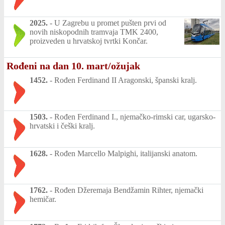
2025.
-
U Zagrebu u promet pušten prvi od
novih niskopodnih tramvaja TMK 2400,
proizveden u hrvatskoj tvrtki Končar.
Rođeni na dan 10. mart/ožujak
1452.
-
Rođen Ferdinand II Aragonski, španski kralj.
1503.
-
Rođen Ferdinand I., njemačko-rimski car, ugarsko-
hrvatski i češki kralj.
1628.
-
Rođen Marcello Malpighi, italijanski anatom.
1762.
-
Rođen Džeremaja Bendžamin Rihter, njemački
hemičar.