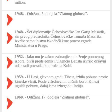
milion.
1948.
-
Održana 5. dodjela "Zlatnog globusa".
1948.
-
Šef diplomatije Čehoslovačke Jan Garig Masarik,
sin prvog predsednika Čehoslovačke Tomaša Masarika,
izvršio samoubistvo iskočivši kroz prozor zgrade
Ministarstva u Pragu.
1952.
-
Iako mu je zakon zabranjivao traženje ponovnog
izbora, bivši predsjednik Fulgencio Batista izvršio državni
udar radi povratka kontrole na Kubi.
1959.
-
U Lasi, glavnom gradu Tibeta, izbila pobuna protiv
kineske vlasti. Posle višednevnih uličnih borbi Kinezi
ugušili pobunu, dalaj lama izbegao u Indiju.
1960.
-
Održana 17. dodjela "Zlatnog globusa".