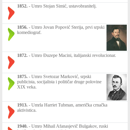
1852.
-
Umro Stojan Simić, ustavobranitelj.
1856.
-
Umro Jovan Popović Sterija, prvi srpski
komediograf.
1872.
-
Umro Đuzepe Macini, italijanski revolucionar.
1875.
-
Umro Svetozar Marković, srpski
publicista, socijalista i političar druge polovine
XIX veka.
1913.
-
Umrla Harriet Tubman, američka crnačka
aktivistica.
1940.
-
Umro Mihail Afanasjevič Bulgakov, ruski