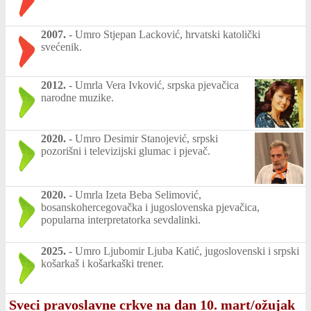
2007.
-
Umro Stjepan Lacković, hrvatski katolički
svećenik.
2012.
-
Umrla Vera Ivković, srpska pjevačica
narodne muzike.
2020.
-
Umro Desimir Stanojević, srpski
pozorišni i televizijski glumac i pjevač.
2020.
-
Umrla Izeta Beba Selimović,
bosanskohercegovačka i jugoslovenska pjevačica,
popularna interpretatorka sevdalinki.
2025.
-
Umro Ljubomir Ljuba Katić, jugoslovenski i srpski
košarkaš i košarkaški trener.
Sveci pravoslavne crkve na dan 10. mart/ožujak