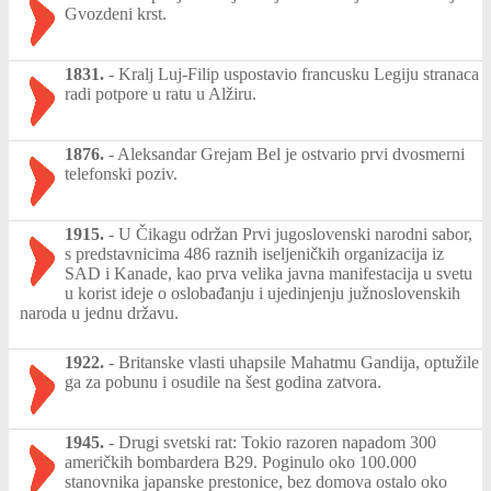
Gvozdeni krst.
1831.
-
Kralj Luj-Filip uspostavio francusku Legiju stranaca
radi potpore u ratu u Alžiru.
1876.
-
Aleksandar Grejam Bel je ostvario prvi dvosmerni
telefonski poziv.
1915.
-
U Čikagu održan Prvi jugoslovenski narodni sabor,
s predstavnicima 486 raznih iseljeničkih organizacija iz
SAD i Kanade, kao prva velika javna manifestacija u svetu
u korist ideje o oslobađanju i ujedinjenju južnoslovenskih
naroda u jednu državu.
1922.
-
Britanske vlasti uhapsile Mahatmu Gandija, optužile
ga za pobunu i osudile na šest godina zatvora.
1945.
-
Drugi svetski rat: Tokio razoren napadom 300
američkih bombardera B29. Poginulo oko 100.000
stanovnika japanske prestonice, bez domova ostalo oko