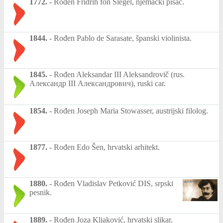
1772.
-
Rođen Fridrih fon Šlegel, njemački pisac.
1844.
-
Rođen Pablo de Sarasate, španski violinista.
1845.
-
Rođen Aleksandar III Aleksandrovič (rus.
Александр III Александрович), ruski car.
1854.
-
Rođen Joseph Maria Stowasser, austrijski filolog.
1877.
-
Rođen Edo Šen, hrvatski arhitekt.
1880.
-
Rođen Vladislav Petković DIS, srpski
pesnik.
1889.
-
Rođen Joza Kljaković, hrvatski slikar.