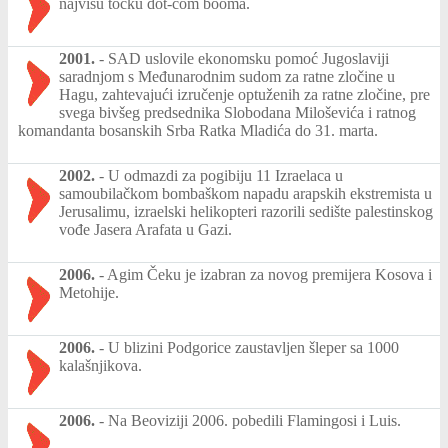
najvišu točku dot-com booma.
2001.
-
SAD uslovile ekonomsku pomoć Jugoslaviji
saradnjom s Međunarodnim sudom za ratne zločine u
Hagu, zahtevajući izručenje optuženih za ratne zločine, pre
svega bivšeg predsednika Slobodana Miloševića i ratnog
komandanta bosanskih Srba Ratka Mladića do 31. marta.
2002.
-
U odmazdi za pogibiju 11 Izraelaca u
samoubilačkom bombaškom napadu arapskih ekstremista u
Jerusalimu, izraelski helikopteri razorili sedište palestinskog
vođe Jasera Arafata u Gazi.
2006.
-
Agim Čeku je izabran za novog premijera Kosova i
Metohije.
2006.
-
U blizini Podgorice zaustavljen šleper sa 1000
kalašnjikova.
2006.
-
Na Beoviziji 2006. pobedili Flamingosi i Luis.