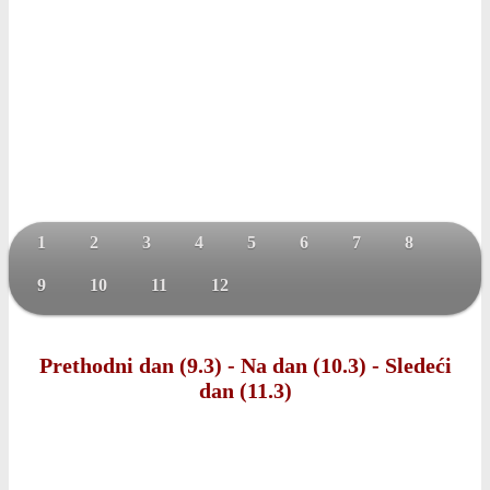
1
2
3
4
5
6
7
8
9
10
11
12
Prethodni dan (9.3)
-
Na dan (10.3)
-
Sledeći
dan (11.3)