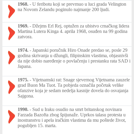
1968.
-
U feribotu koji se prevrnuo u luci grada Velington
na Novom Zelandu poginulo najmanje 200 ljudi.
1969.
-
Džejms Erl Rej, optužen za ubistvo crnačkog lidera
Martina Lutera Kinga 4. aprila 1968, osuđen na 99 godina
zatvora.
1974.
-
Japanski poručnik Hiro Onade predao se, posle 29
godina skrivanja u džungli, filipinskim vlastima, objasnivši
da nije dobio naređenje o povlačenju i prestanku rata SAD i
Japana.
1975.
-
Vijetnamski rat: Snage sjevernog Vijetnama zauzele
grad Buon Ma Tuot. Ta pobjeda označila početak velike
ofanzive koja je sedam nedelja kasnije dovela do osvajanja
Sajgona.
1990.
-
Sud u Iraku osudio na smrt britanskog novinara
Farzada Bazofta zbog špijunaže. Uprkos talasu protesta u
inostranstvu i apela iračkim vlastima da mu poštede život,
pogubljen 15. marta.