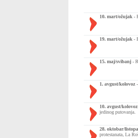
10. mart/ožujak
-
19. mart/ožujak
-
15. maj/svibanj
-
R
1. avgust/kolovoz
10. avgust/kolovoz
jedinog putovanja.
28. oktobar/listop
protestanata, La Ro