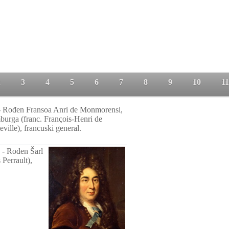
2
3
4
5
6
7
8
9
10
11
-
Rođen Fransoa Anri de Monmorensi,
urga (franc. François-Henri de
ille), francuski general.
-
Rođen Šarl
 Perrault),