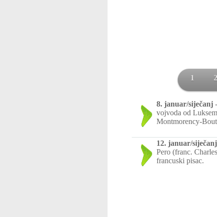
1
8. januar/siječanj
vojvoda od Luksemb
Montmorency-Boutev
12. januar/siječanj
Pero (franc. Charles
francuski pisac.