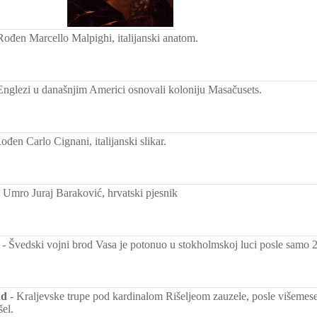
Rođen Marcello Malpighi, italijanski anatom.
Englezi u današnjim Americi osnovali koloniju Masačusets.
ođen Carlo Cignani, italijanski slikar.
-
Umro Juraj Baraković, hrvatski pjesnik
-
Švedski vojni brod Vasa je potonuo u stokholmskoj luci posle samo 
ad
-
Kraljevske trupe pod kardinalom Rišeljeom zauzele, posle višemese
šel.