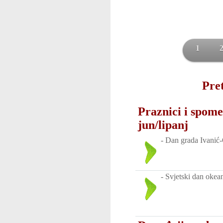
1
Pret
Praznici i spome
jun/lipanj
-
Dan grada Ivanić
-
Svjetski dan okea