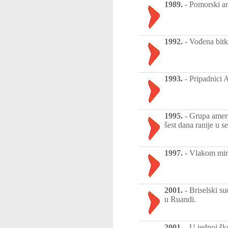
1989.
-
Pomorski ar
1992.
-
Vođena bitk
1993.
-
Pripadnici 
1995.
-
Grupa ameri
šest dana ranije u 
1997.
-
Vlakom mira
2001.
-
Briselski su
u Ruandi.
2001.
-
U jednoj šk