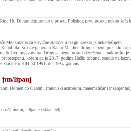
Kine Hu Đintao doputovao u posetu Poljskoj, prvu posetu nekog šefa k
eće Mehanizma za krivične sudove u Hagu izreklo je nekadašnjem
 Republike Srpske generalu Ratku Mladiću drugostepenu presudu koj
znu doživotnog zatvora. Drugostepena presuda izrečena je nakon što je
 prvostepenu, kojom ga je 2017. godine Haški tribunal osudio na kazn
ne zločine u BiH od 1991. do 1995. godine.
 jun/lipanj
nni Domenico Cassini, francuski astronom, matematičar i inženjer talij
o Albinoni, talijanski skladatelj.
r Wessel, danski matematičar.