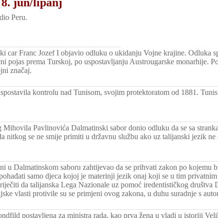
8. jun/lipanj
dio Peru.
ki car Franc Jozef I objavio odluku o ukidanju Vojne krajine. Odluka 
nični pojas prema Turskoj, po uspostavljanju Austrougarske monarhije. 
jni značaj.
spostavila kontrolu nad Tunisom, svojim protektoratom od 1881. Tunis
g Mihovila Pavlinovića Dalmatinski sabor donio odluku da se sa stran
da nitkog se ne smije primiti u državnu službu ako uz talijanski jezik n
ni u Dalmatinskom saboru zahtijevao da se prihvati zakon po kojemu bi 
pohađati samo djeca kojoj je materinji jezik onaj koji se u tim privatni
priječiti da talijanska Lega Nazionale uz pomoć iredentističkog društva 
rijske vlasti protivile su se primjeni ovog zakona, u duhu suradnje s au
dfild postavljena za ministra rada, kao prva žena u vladi u istoriji Veli