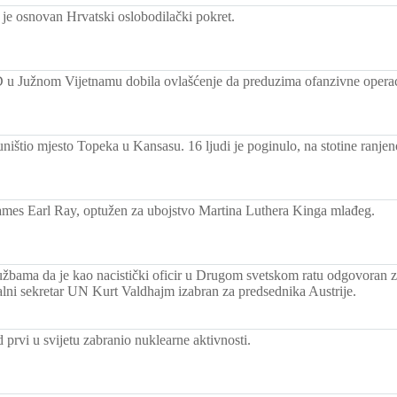
 je osnovan Hrvatski oslobodilački pokret.
u Južnom Vijetnamu dobila ovlašćenje da preduzima ofanzivne operac
ništio mjesto Topeka u Kansasu. 16 ljudi je poginulo, na stotine ranjen
ames Earl Ray, optužen za ubojstvo Martina Luthera Kinga mlađeg.
žbama da je kao nacistički oficir u Drugom svetskom ratu odgovoran za 
alni sekretar UN Kurt Valdhajm izabran za predsednika Austrije.
prvi u svijetu zabranio nuklearne aktivnosti.