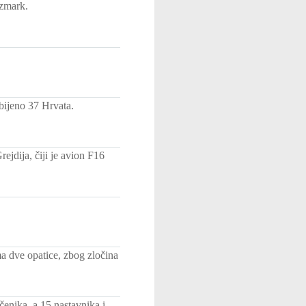
izmark.
bijeno 37 Hrvata.
jdija, čiji je avion F16
ma dve opatice, zbog zločina
enika, a 15 nastavnika i