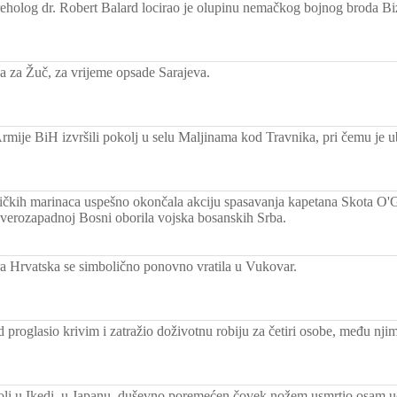
eholog dr. Robert Balard locirao je olupinu nemačkog bojnog broda B
a za Žuč, za vrijeme opsade Sarajeva.
Armije BiH izvršili pokolj u selu Maljinama kod Travnika, pri čemu je u
čkih marinaca uspešno okončala akciju spasavanja kapetana Skota O'Gre
severozapadnoj Bosni oborila vojska bosanskih Srba.
 Hrvatska se simbolično ponovno vratila u Vukovar.
d proglasio krivim i zatražio doživotnu robiju za četiri osobe, među nji
oli u Ikedi, u Japanu, duševno poremećen čovek nožem usmrtio osam uč