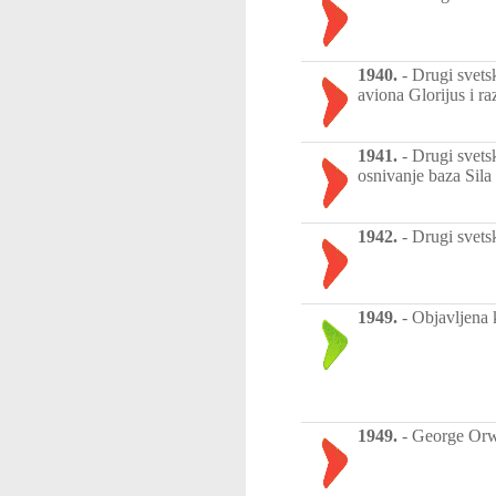
1940.
-
Drugi svets
aviona Glorijus i ra
1941.
-
Drugi svetsk
osnivanje baza Sila
1942.
-
Drugi svets
1949.
-
Objavljena 
1949.
-
George Orwe