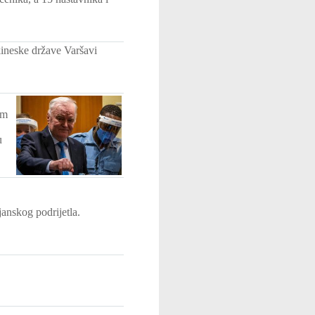
ineske države Varšavi
om
u
anskog podrijetla.