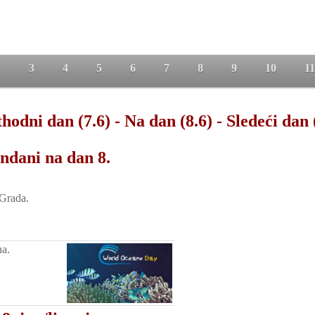
2
3
4
5
6
7
8
9
10
11
hodni dan (7.6)
-
Na dan (8.6)
-
Sledeći dan 
ndani na dan 8.
-Grada.
na.