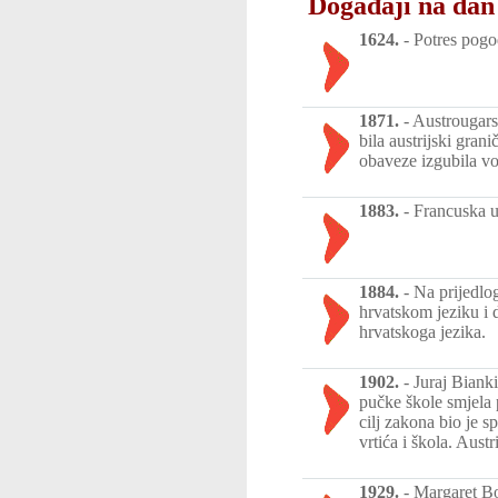
Događaji na dan 
1624.
-
Potres pogo
1871.
-
Austrougars
bila austrijski gra
obaveze izgubila vo
1883.
-
Francuska u
1884.
-
Na prijedlo
hrvatskom jeziku i 
hrvatskoga jezika.
1902.
-
Juraj Bianki
pučke škole smjela 
cilj zakona bio je s
vrtića i škola. Aust
1929.
-
Margaret Bon