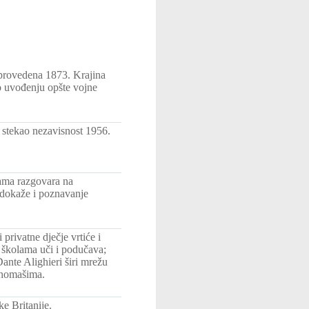
sprovedena 1873. Krajina
Po uvođenju opšte vojne
 stekao nezavisnost 1956.
kama razgovara na
e dokaže i poznavanje
privatne dječje vrtiće i
m školama uči i podučava;
Dante Alighieri širi mrežu
tonomašima.
ke Britanije.