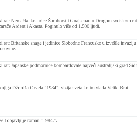
ki rat: Nemačke krstarice Šarnhorst i Gnajsenau u Drugom svetskom ratu
zarače Ardent i Akasta. Poginulo više od 1.500 ljudi.
i rat: Britanske snage i jedinice Slobodne Francuske u izvršile invaziju 
 osovine.
ki rat: Japanske podmornice bombardovale najveći australijski grad Sidn
knjiga Džordža Orvela "1984", vizija sveta kojim vlada Veliki Brat.
ll objavljuje roman "1984.".