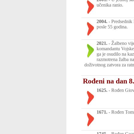
učenika ranio.
2004.
-
Predsednik 
posle 55 godina.
2021.
-
Žalbeno vij
komandantu Vojske
ga je osudilo na ka
razmotrena žalba na
doživotnog zatvora za rat
Rođeni na dan 8.
1625.
-
Rođen Giova
1671.
-
Rođen Tomas
1745.
-
Rođen Caspa