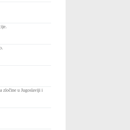
ije.
o.
zločine u Jugoslaviji i