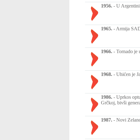
1956.
-
U Argentini
1965.
-
Armija SAD 
1966.
-
Tornado je u
1968.
-
Uhićen je J
1986.
-
Uprkos optu
Grčkoj, bivši gener
1987.
-
Novi Zeland 