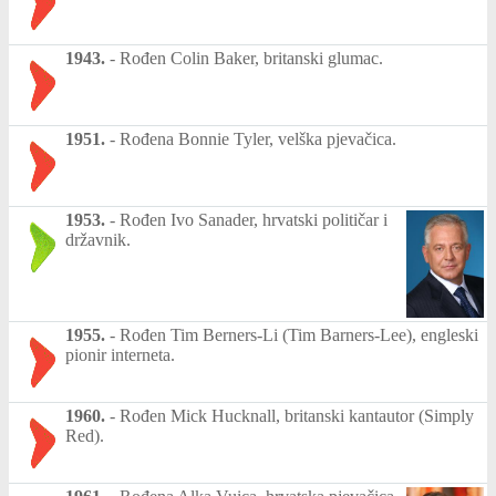
1943.
-
Rođen Colin Baker, britanski glumac.
1951.
-
Rođena Bonnie Tyler, velška pjevačica.
1953.
-
Rođen Ivo Sanader, hrvatski političar i
državnik.
1955.
-
Rođen Tim Berners-Li (Tim Barners-Lee), engleski
pionir interneta.
1960.
-
Rođen Mick Hucknall, britanski kantautor (Simply
Red).