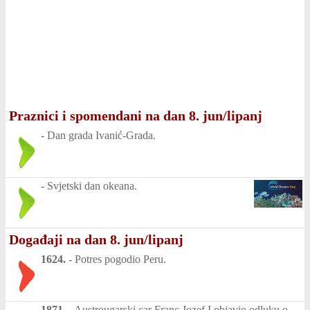
Praznici i spomendani na dan 8. jun/lipanj
-
Dan grada Ivanić-Grada.
-
Svjetski dan okeana.
Događaji na dan 8. jun/lipanj
1624.
-
Potres pogodio Peru.
1871.
-
Austrougarski car Franc Jozef I objavio odluku o