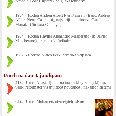
Antonie Lode Clijsters), belgijska teniserka.
1984.
-
Rođen Andrea Albert Pjer Kaziragi (franc. Andrea
Albert Pierre Casiraghi), najstariji sin princeze Caroline od
Monaka i Stefana Casiraghija.
1984.
-
Rođen Havijer Alehandro Maskerano (šp. Javier
Mascherano), argentinski fudbaler.
1987.
-
Rođena Matea Ferk, hrvatska skijašica.
Umrli na dan 8. jun/lipanj
518.
-
Umro Anastasije I, istočnorimski (vizantijski) car,
veliki reformator vizantijskog novčanog i fiskalnog sistema.
632.
-
Umro Muhamed, utemeljitelj Islama.