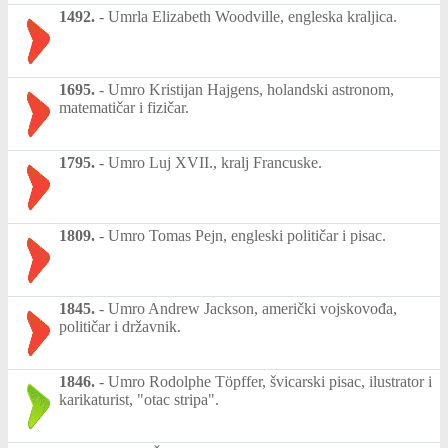
1492.
-
Umrla Elizabeth Woodville, engleska kraljica.
1695.
-
Umro Kristijan Hajgens, holandski astronom,
matematičar i fizičar.
1795.
-
Umro Luj XVII., kralj Francuske.
1809.
-
Umro Tomas Pejn, engleski političar i pisac.
1845.
-
Umro Andrew Jackson, američki vojskovođa,
političar i državnik.
1846.
-
Umro Rodolphe Töpffer, švicarski pisac, ilustrator i
karikaturist, "otac stripa".