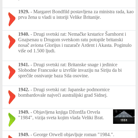
1929.
-
Margaret Bondfild postavljena za ministra rada, kao
prva žena u vladi u istoriji Velike Britanije.
1940.
-
Drugi svetski rat: Nemačke krstarice Šarnhorst i
Gnajsenau u Drugom svetskom ratu potopile britanski
nosač aviona Glorijus i razarače Ardent i Akasta. Poginulo
više od 1.500 ljudi.
1941.
-
Drugi svetski rat: Britanske snage i jedinice
Slobodne Francuske u izvršile invaziju na Siriju da bi
sprečile osnivanje baza Sila osovine.
1942.
-
Drugi svetski rat: Japanske podmornice
bombardovale najveći australijski grad Sidnej.
1949.
-
Objavljena knjiga Džordža Orvela
"1984", vizija sveta kojim vlada Veliki Brat.
1949.
-
George Orwell objavljuje roman "1984.".