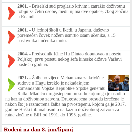
2001.
-
Briselski sud proglasio krivim i zatražio doživotnu
robiju za četiri osobe, među njima dve opatice, zbog zločina
u Ruandi.
2001.
-
U jednoj školi u Ikedi, u Japanu, duševno
poremećen čovek nožem usmrtio osam učenika, a 15
nastavnika i učenika ranio.
2004.
-
Predsednik Kine Hu Đintao doputovao u posetu
Poljskoj, prvu posetu nekog šefa kineske države Varšavi
posle 55 godina.
2021.
-
Žalbeno vijeće Mehanizma za krivične
sudove u Hagu izreklo je nekadašnjem
komandantu Vojske Republike Srpske generalu
Ratku Mladiću drugostepenu presudu kojom ga je osudilo
na kaznu doživotnog zatvora. Drugostepena presuda izrečena je
nakon što je razmotrena žalba na prvostepenu, kojom ga je 2017.
godine Haški tribunal osudio na kaznu doživotnog zatvora za
ratne zločine u BiH od 1991. do 1995. godine.
Rođeni na dan 8. jun/lipanj