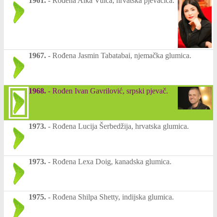
1961.
-
Rođena Alka Vuica, hrvatska pjevačica.
1967.
-
Rođena Jasmin Tabatabai, njemačka glumica.
1968.
-
Rođen Ivan Gavrilović, srpski pjevač.
1973.
-
Rođena Lucija Šerbedžija, hrvatska glumica.
1973.
-
Rođena Lexa Doig, kanadska glumica.
1975.
-
Rođena Shilpa Shetty, indijska glumica.