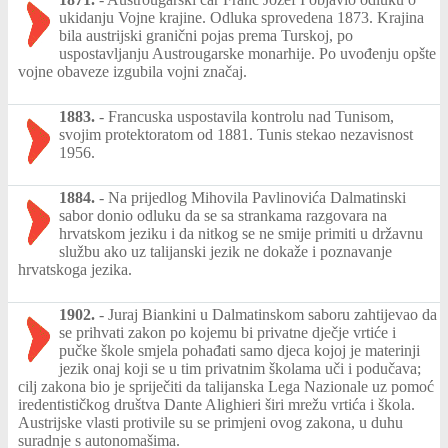
ukidanju Vojne krajine. Odluka sprovedena 1873. Krajina
bila austrijski granični pojas prema Turskoj, po
uspostavljanju Austrougarske monarhije. Po uvođenju opšte
vojne obaveze izgubila vojni značaj.
1883.
-
Francuska uspostavila kontrolu nad Tunisom,
svojim protektoratom od 1881. Tunis stekao nezavisnost
1956.
1884.
-
Na prijedlog Mihovila Pavlinovića Dalmatinski
sabor donio odluku da se sa strankama razgovara na
hrvatskom jeziku i da nitkog se ne smije primiti u državnu
službu ako uz talijanski jezik ne dokaže i poznavanje
hrvatskoga jezika.
1902.
-
Juraj Biankini u Dalmatinskom saboru zahtijevao da
se prihvati zakon po kojemu bi privatne dječje vrtiće i
pučke škole smjela pohađati samo djeca kojoj je materinji
jezik onaj koji se u tim privatnim školama uči i podučava;
cilj zakona bio je spriječiti da talijanska Lega Nazionale uz pomoć
iredentističkog društva Dante Alighieri širi mrežu vrtića i škola.
Austrijske vlasti protivile su se primjeni ovog zakona, u duhu
suradnje s autonomašima.