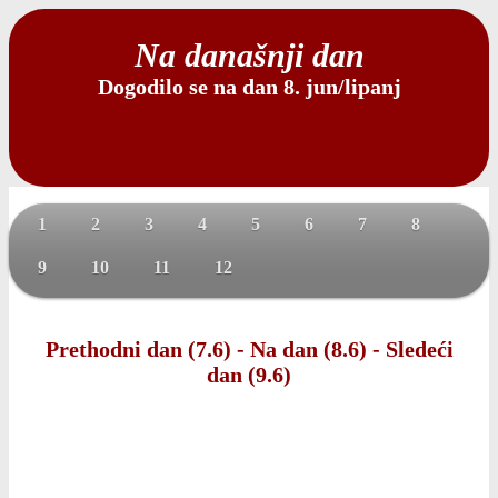
Na današnji dan
Dogodilo se na dan 8. jun/lipanj
1
2
3
4
5
6
7
8
9
10
11
12
Prethodni dan (7.6)
-
Na dan (8.6)
-
Sledeći
dan (9.6)