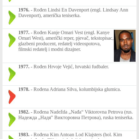
1976.
-
Rođen Lindsi En Davenport (engl. Lindsay Ann
Davenport), američka teniserka.
1977.
-
Rođen Kanje Omari Vest (engl. Kanye
Omari West), američki reper, pjevač, tekstopisac,
glazbeni producent, redatelj videospotova,
filmski redatelj i modni dizajner.
1977.
-
Rođen Hrvoje Vejić, hrvatski fudbaler.
1978.
-
Rođena Adriana Silva, kolumbijska glumica.
1982.
-
Rođena Nadežda „Nađa“ Viktorovna Petrova (rus.
Надежда „Надя" Викторовна Петрова), ruska teniserka.
1983.
-
Rođena Kim Antoan Lod Klajsters (hol. Kim