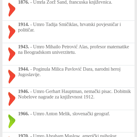
1876.
-
Umrla Žorž Sand, francuska književnica.
1914.
-
Umro Tadija Smičiklas, hrvatski povjesničar i
političar.
1943.
-
Umro Mihailo Petrović Alas, profesor matematike
na Beogradskom univerzitetu.
1944.
-
Poginula Milica Pavlović Dara, narodni heroj
Jugoslavije.
1946.
-
Umro Gerhart Hauptman, nemački pisac. Dobitnik
Nobelove nagrade za književnost 1912.
1966.
-
Umro Anton Melik, slovenački geograf.
1970.
-
Umro Abraham Maslow, američki psiholog.