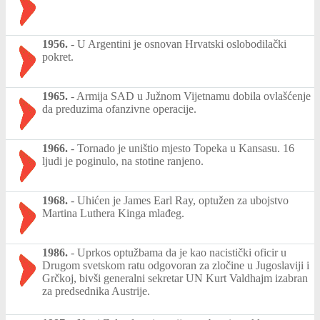
1956.
-
U Argentini je osnovan Hrvatski oslobodilački
pokret.
1965.
-
Armija SAD u Južnom Vijetnamu dobila ovlašćenje
da preduzima ofanzivne operacije.
1966.
-
Tornado je uništio mjesto Topeka u Kansasu. 16
ljudi je poginulo, na stotine ranjeno.
1968.
-
Uhićen je James Earl Ray, optužen za ubojstvo
Martina Luthera Kinga mlađeg.
1986.
-
Uprkos optužbama da je kao nacistički oficir u
Drugom svetskom ratu odgovoran za zločine u Jugoslaviji i
Grčkoj, bivši generalni sekretar UN Kurt Valdhajm izabran
za predsednika Austrije.