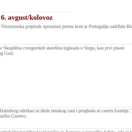
6. avgust/kolovoz
 i Nizozemska potpisale sporazum prema kom je Portugalija zadržala Br
e Skupština crnogorskih starešina izglasala u Stegu, kao prvi pisani
og Gori.
Habsburg odrekao se titule rimskog cara i proglasio se carem Austrije. T
ačko Carstvo.