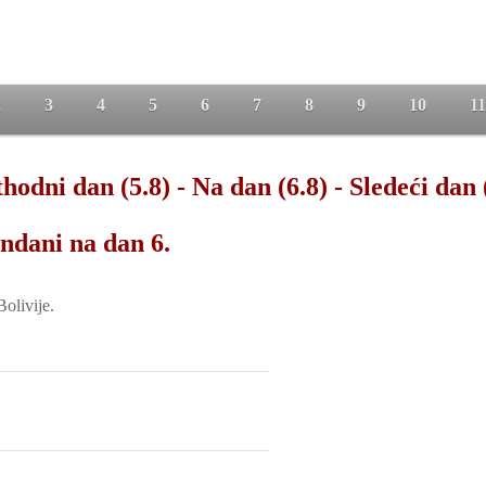
2
3
4
5
6
7
8
9
10
11
hodni dan (5.8)
-
Na dan (6.8)
-
Sledeći dan 
ndani na dan 6.
olivije.