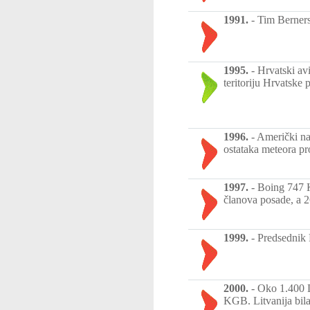
1991.
-
Tim Berners
1995.
-
Hrvatski avi
teritoriju Hrvatske
1996.
-
Američki nau
ostataka meteora p
1997.
-
Boing 747 K
članova posade, a 2
1999.
-
Predsednik R
2000.
-
Oko 1.400 Li
KGB. Litvanija bil