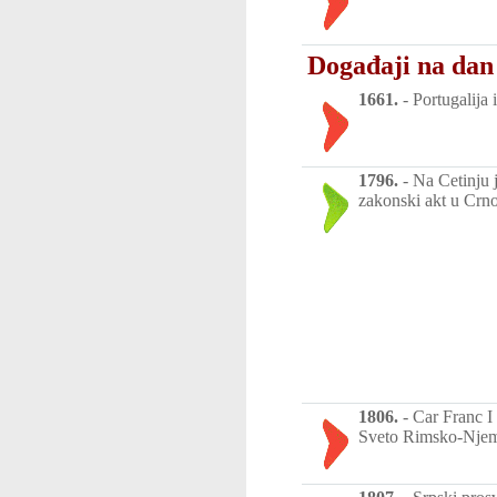
Događaji na dan 
1661.
-
Portugalija
1796.
-
Na Cetinju j
zakonski akt u Crn
1806.
-
Car Franc I 
Sveto Rimsko-Njem