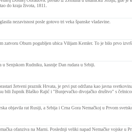
vetitelj Dositej Obradović prešao iz Zemuna u ustaničku Srbiju, gde je
tao do kraja života, 1811.
glasila nezavisnost posle gotovo tri veka španske vladavine.
m zatvoru Oburn pogubljen ubica Vilijam Kemler. To je bilo prvo izvrš
ra u Senjskom Rudniku, kasnije Dan rudara u Srbiji.
rastari žetveni praznik Hrvata, je prvi put održana kao javna svetkovi
su bili župnik Blaško Rajić i "Bunjevačko divojačko društvo" s čelni
ska objavila rat Rusiji, a Srbija i Crna Gora Nemačkoj u Prvom svetsk
mačka ofanziva na Marni. Poslednji veliki napad Nemačke vojske u P