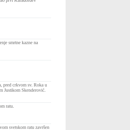
 kao prvi Karađorđev
enje smrtne kazne na
na, pred crkvom sv. Roka u
com Justikom Skenderović.
om ratu.
rvom svetskom ratu završen