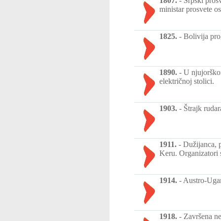
1807.
-
Srpski pros
ministar prosvete os
1825.
-
Bolivija pro
1890.
-
U njujorško
električnoj stolici.
1903.
-
Štrajk ruda
1911.
-
Dužijanca, p
Keru. Organizatori 
1914.
-
Austro-Ugar
1918.
-
Završena ne