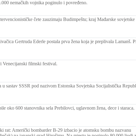
.000 nemačkih vojnika poginulo i povređeno.
ntervencionističke čete zauzimaju Budimpeštu; kraj Mađarske sovjetske 
vačica Gertruda Ederle postala prva žena koja je preplivala Lamanš. Pi
 Venecijanski filmski festival.
la u sastav SSSR pod nazivom Estonska Sovjetska Socijalistička Republ
ile oko 600 stanovnika sela Prebilovci, uglavnom žena, dece i staraca.
ski rat: Američki bombarder B-29 izbacio je atomsku bombu nazvanu
dječak) na japanski grad Hirošimu. Na mjestu je poginulo 80.000 ljudi a