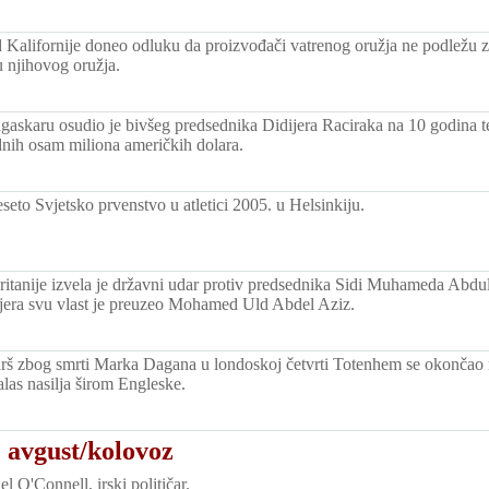
 Kalifornije doneo odluku da proizvođači vatrenog oružja ne podležu 
 njihovog oružja.
askaru osudio je bivšeg predsednika Didijera Raciraka na 10 godina 
nih osam miliona američkih dolara.
eto Svjetsko prvenstvo u atletici 2005. u Helsinkiju.
itanije izvela je državni udar protiv predsednika Sidi Muhameda Abdu
ijera svu vlast je preuzeo Mohamed Uld Abdel Aziz.
arš zbog smrti Marka Dagana u londoskoj četvrti Totenhem se okončao 
talas nasilja širom Engleske.
 avgust/kolovoz
 O'Connell, irski političar.