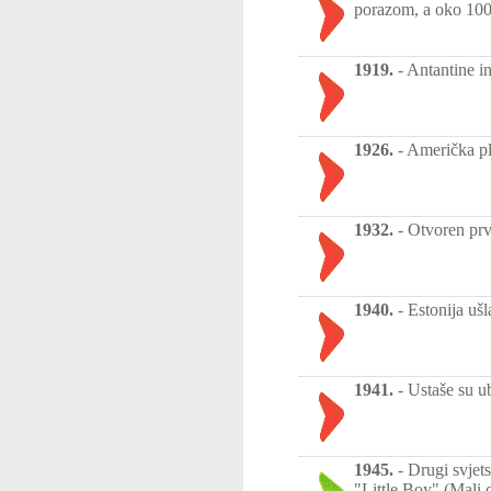
porazom, a oko 100
1919.
-
Antantine i
1926.
-
Američka pli
1932.
-
Otvoren prvi
1940.
-
Estonija uš
1941.
-
Ustaše su ub
1945.
-
Drugi svjet
"Little Boy" (Mali 