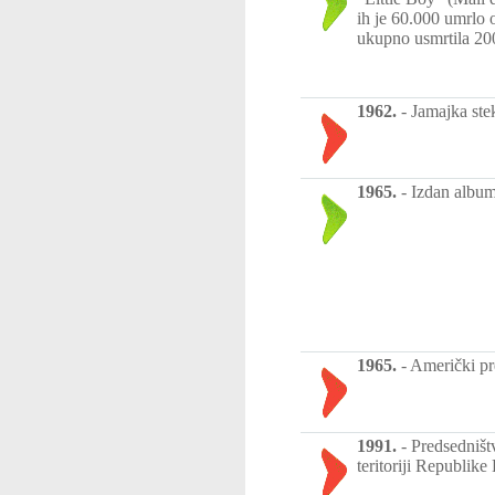
ih je 60.000 umrlo 
ukupno usmrtila 20
1962.
-
Jamajka ste
1965.
-
Izdan album
1965.
-
Američki pr
1991.
-
Predsedništ
teritoriji Republike