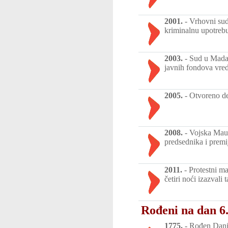
2001.
-
Vrhovni sud
kriminalnu upotrebu
2003.
-
Sud u Madag
javnih fondova vred
2005.
-
Otvoreno des
2008.
-
Vojska Maur
predsednika i prem
2011.
-
Protestni m
četiri noći izazvali 
Rođeni na dan 6.
1775.
-
Rođen Daniel