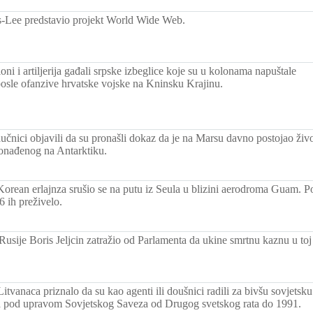
-Lee predstavio projekt World Wide Web.
oni i artiljerija gađali srpske izbeglice koje su u kolonama napuštale
 posle ofanzive hrvatske vojske na Kninsku Krajinu.
čnici objavili da su pronašli dokaz da je na Marsu davno postojao živo
ronađenog na Antarktiku.
orean erlajnza srušio se na putu iz Seula u blizini aerodroma Guam. P
6 ih preživelo.
usije Boris Jeljcin zatražio od Parlamenta da ukine smrtnu kaznu u toj 
tvanaca priznalo da su kao agenti ili doušnici radili za bivšu sovjetsku
a pod upravom Sovjetskog Saveza od Drugog svetskog rata do 1991.