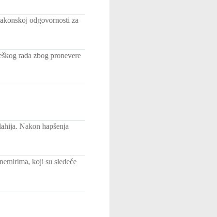
zakonskoj odgovornosti za
teškog rada zbog pronevere
lahija. Nakon hapšenja
nemirima, koji su sledeće