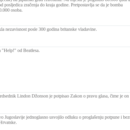
od posljedica zračenja do kraja godine. Pretpostavlja se da je bomba
0.000 osoba.
kla nezavisnost posle 300 godina britanske vladavine.
 "Help!" od Beatlesa.
edsednik Lindon Džonson je potpisao Zakon o pravu glasa, čime je on 
vo Jugoslavije jednoglasno usvojilo odluku o proglašenju potpune i bez
 Hrvatske.