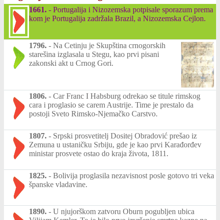
1661.
-
Portugalija i Nizozemska potpisale sporazum prema
kom je Portugalija zadržala Brazil, a Nizozemska Cejlon.
1796.
-
Na Cetinju je Skupština crnogorskih
starešina izglasala u Stegu, kao prvi pisani
zakonski akt u Crnog Gori.
1806.
-
Car Franc I Habsburg odrekao se titule rimskog
cara i proglasio se carem Austrije. Time je prestalo da
postoji Sveto Rimsko-Njemačko Carstvo.
1807.
-
Srpski prosvetitelj Dositej Obradović prešao iz
Zemuna u ustaničku Srbiju, gde je kao prvi Karađorđev
ministar prosvete ostao do kraja života, 1811.
1825.
-
Bolivija proglasila nezavisnost posle gotovo tri veka
španske vladavine.
1890.
-
U njujorškom zatvoru Oburn pogubljen ubica