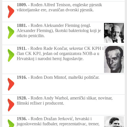
1809.
-
Rođen Alfred Tenison, engleske pjesnik
viktorijanske ere, zvaničan dvorski pjesnik.
1881.
-
Rođen Aleksander Fleming (engl.
Alexander Fleming), škotski bakteriolog koji je
otkrio penicilin.
1911.
-
Rođen Rade Končar, sekretar CK KPH i
član CK KPJ, jedan od organizatora NOB-a u
Hrvatskoj i narodni heroj Jugoslavije.
1916.
-
Rođen Dom Mintof, malteški političar.
1928.
-
Rođen Andy Warhol, američki slikar, novinar,
filmski režiser i producent.
1936.
-
Rođen Dražan Jerković, hrvatski i
jugoslovenski fudbaler, reprezentativac, trener,