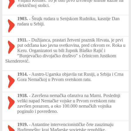
Vilijam Kemler. To je bilo prvo izvršenje smrtne kazne na
električnoj stolici.
1903.
-
Štrajk rudara u Senjskom Rudniku, kasnije Dan
rudara u Srbiji.
1911.
-
Dužijanca, prastari žetveni praznik Hrvata, je prvi
put održana kao javna svetkovina, pred crkvom sv. Roka u
Keru. Organizatori su bili župnik Blaško Rajić i
"Bunjevačko divojačko društvo" s čelnicom Justikom
Skenderović.
1914.
-
Austro-Ugarska objavila rat Rusiji, a Srbija i Crna
Gora Nemačkoj u Prvom svetskom ratu.
1918.
-
Završena nemačka ofanziva na Marni. Poslednji
veliki napad Nemačke vojske u Prvom svetskom ratu
završen porazom, a oko 100.000 nemačkih vojnika
poginulo i povređeno.
1919.
-
Antantine intervencionističke čete zauzimaju
Budimpeštu; kraj Mađarske sovjetske republike.