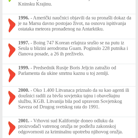
Kninsku Krajinu.
1996.
-
Američki naučnici objavili da su pronašli dokaz da
je na Marsu davno postojao život, na osnovu ispitivanja
ostataka meteora pronađenog na Antarktiku.
1997.
-
Boing 747 Korean erlajnza srušio se na putu iz
Seula u blizini aerodroma Guam. Poginulo 228 putnika i
članova posade, a 26 ih preživelo.
1999.
-
Predsednik Rusije Boris Jeljcin zatražio od
Parlamenta da ukine smrtnu kaznu u toj zemlji.
2000.
-
Oko 1.400 Litvanaca priznalo da su kao agenti ili
doušnici radili za bivšu sovjetsku tajnu i obaveštajnu
službu, KGB. Litvanija bila pod upravom Sovjetskog
Saveza od Drugog svetskog rata do 1991.
2001.
-
Vrhovni sud Kalifornije doneo odluku da
proizvođači vatrenog oružja ne podležu zakonskoj
odgovornosti za kriminalnu upotrebu njihovog oružja.