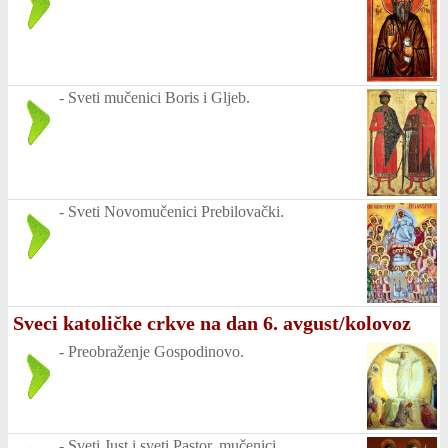
-
Sveti mučenici Boris i Gljeb.
-
Sveti Novomučenici Prebilovački.
Sveci katoličke crkve na dan 6. avgust/kolovoz
-
Preobraženje Gospodinovo.
-
Sveti Just i sveti Pastor, mučenici.