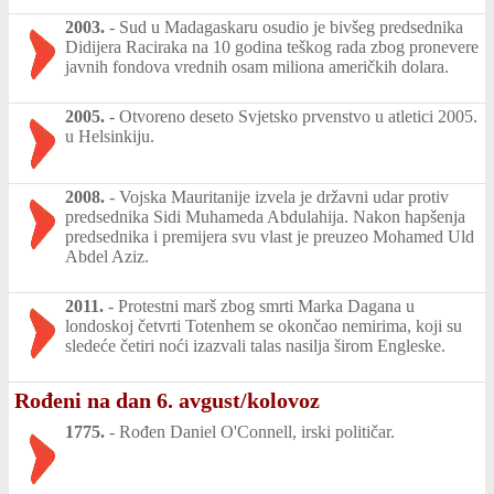
2003.
-
Sud u Madagaskaru osudio je bivšeg predsednika
Didijera Raciraka na 10 godina teškog rada zbog pronevere
javnih fondova vrednih osam miliona američkih dolara.
2005.
-
Otvoreno deseto Svjetsko prvenstvo u atletici 2005.
u Helsinkiju.
2008.
-
Vojska Mauritanije izvela je državni udar protiv
predsednika Sidi Muhameda Abdulahija. Nakon hapšenja
predsednika i premijera svu vlast je preuzeo Mohamed Uld
Abdel Aziz.
2011.
-
Protestni marš zbog smrti Marka Dagana u
londoskoj četvrti Totenhem se okončao nemirima, koji su
sledeće četiri noći izazvali talas nasilja širom Engleske.
Rođeni na dan 6. avgust/kolovoz
1775.
-
Rođen Daniel O'Connell, irski političar.