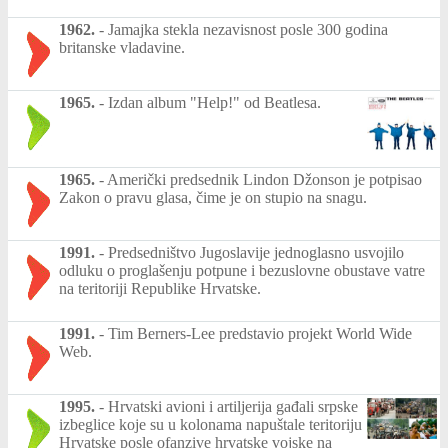
1962.
-
Jamajka stekla nezavisnost posle 300 godina
britanske vladavine.
1965.
-
Izdan album "Help!" od Beatlesa.
1965.
-
Američki predsednik Lindon Džonson je potpisao
Zakon o pravu glasa, čime je on stupio na snagu.
1991.
-
Predsedništvo Jugoslavije jednoglasno usvojilo
odluku o proglašenju potpune i bezuslovne obustave vatre
na teritoriji Republike Hrvatske.
1991.
-
Tim Berners-Lee predstavio projekt World Wide
Web.
1995.
-
Hrvatski avioni i artiljerija gađali srpske
izbeglice koje su u kolonama napuštale teritoriju
Hrvatske posle ofanzive hrvatske vojske na