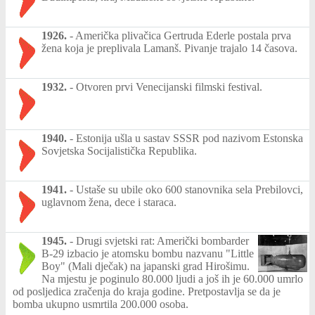
1926.
-
Američka plivačica Gertruda Ederle postala prva
žena koja je preplivala Lamanš. Pivanje trajalo 14 časova.
1932.
-
Otvoren prvi Venecijanski filmski festival.
1940.
-
Estonija ušla u sastav SSSR pod nazivom Estonska
Sovjetska Socijalistička Republika.
1941.
-
Ustaše su ubile oko 600 stanovnika sela Prebilovci,
uglavnom žena, dece i staraca.
1945.
-
Drugi svjetski rat: Američki bombarder
B-29 izbacio je atomsku bombu nazvanu "Little
Boy" (Mali dječak) na japanski grad Hirošimu.
Na mjestu je poginulo 80.000 ljudi a još ih je 60.000 umrlo
od posljedica zračenja do kraja godine. Pretpostavlja se da je
bomba ukupno usmrtila 200.000 osoba.