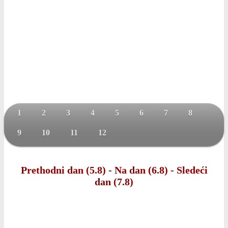
1
2
3
4
5
6
7
8
9
10
11
12
Prethodni dan (5.8)
-
Na dan (6.8)
-
Sledeći
dan (7.8)