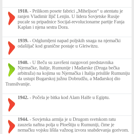
1918.
-
Prilikom posete fabrici „Miheljson“ u atentatu je
ranjen Vladimir Iljič Lenjin. U lidera Sovjetske Rusije
pucale su pripadnice Socijal-revolucionarne partije Fanja
Kaplan i njena sestra Dora.
1939.
-
Odglumljeni napad poljskih snaga na njemački
odašiljač kod granične postaje u Gleiwitzu.
1940.
-
U Beču su završeni razgovori predstavnika
Njemačke, Italije, Rumunije i Mađarske (Druga bečka
arbitraža) na kojima su Njemačka i Italija prisilile Rumuniju
da ustupi Bugarskoj južnu Dobrudžu, a Mađarskoj dio
Transilvanije.
1942.
-
Počela je bitka kod Alam Halfe u Egiptu.
1944.
-
Sovjetska armija je u Drugom svetskom ratu
zauzela naftna polja u Ploeštiju u Rumuniji, čime je
nemačku vojsku lišila važnog izvora snabdevanja gorivom.