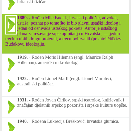
britanski fizičar.
1889.
-
Rođen Mile Budak, hrvatski političar, advokat,
ustaša, poznat po tome što je bio glavni ustaški ideolog i
jedan od osnivača ustaškog pokreta. Autor je ustaškog
plana za rešavanje srpskog pitanja u Hrvatskoj — jednu
trećinu ubiti, drugu proterati, a treću pohrvatiti (pokatoličiti) tzv.
Budakovu ideologiju.
1919.
-
Rođen Moris Hileman (engl. Maurice Ralph
Hilleman), američki mikrobiolog.
1922.
-
Rođen Lionel Marfi (engl. Lionel Murphy),
australijski političar.
1931.
-
Rođen Jovan Ćirilov, srpski teatrolog, književnik i
značajan djelatnik srpskog pozorišta i srpske kulture uopšte.
1940.
-
Rođena Lukrecija Brešković, hrvatska glumica.