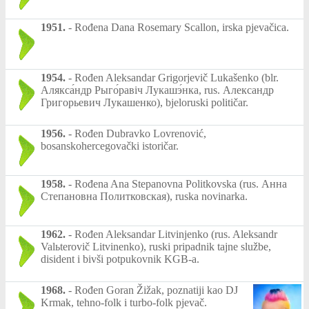
1951.
-
Rođena Dana Rosemary Scallon, irska pjevačica.
1954.
-
Rođen Aleksandar Grigorjevič Lukašenko (blr.
Алякса́ндр Рыго́равіч Лукашэ́нка, rus. Александр
Григорьевич Лукашенко), bjeloruski političar.
1956.
-
Rođen Dubravko Lovrenović,
bosanskohercegovački istoričar.
1958.
-
Rođena Ana Stepanovna Politkovska (rus. Анна
Степановна Политковская), ruska novinarka.
1962.
-
Rođen Aleksandar Litvinjenko (rus. Aleksandr
Valьterovič Litvinenko), ruski pripadnik tajne službe,
disident i bivši potpukovnik KGB-a.
1968.
-
Rođen Goran Žižak, poznatiji kao DJ
Krmak, tehno-folk i turbo-folk pjevač.