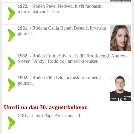
1972.
-
Rođen Pavel Nedved, bivši fudbalski
reprezentativac Češke.
1981.
-
Rođena Csilla Barath Bastaić, hrvatska
glumica.
1982.
-
Rođen Endru Stiven „Endi“ Rodik (engl. Andrew
Steven "Andy" Roddick), američki teniser.
1992.
-
Rođen Filip Ivić, hrvatski rukometni
golman.
Umrli na dan 30. avgust/kolovoz
1181.
-
Umro Papa Aleksandar III.