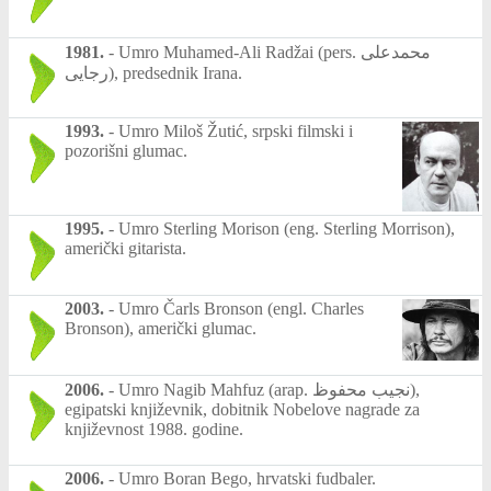
1981.
-
Umro Muhamed-Ali Radžai (pers. محمدعلی
رجایی), predsednik Irana.
1993.
-
Umro Miloš Žutić, srpski filmski i
pozorišni glumac.
1995.
-
Umro Sterling Morison (eng. Sterling Morrison),
američki gitarista.
2003.
-
Umro Čarls Bronson (engl. Charles
Bronson), američki glumac.
2006.
-
Umro Nagib Mahfuz (arap. نجيب محفوظ‎),
egipatski književnik, dobitnik Nobelove nagrade za
književnost 1988. godine.
2006.
-
Umro Boran Bego, hrvatski fudbaler.