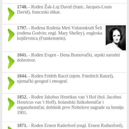
1748.
-
Rođen Žak-Luj David (franc. Jacques-Louis
David), francuski slikar.
1797.
-
Rođena Rođena Meri Vulstonkraft Šeli
(rođena Godvin; engl. Mary Shelley), engleska
književnica (Frankenstein).
1841.
-
Rođen Evgen - Đena Branovački, srpski narodni
dobrotvor.
1844.
-
Rođen Fridrih Racel (njem. Friedrich Ratzel),
njemački geograf i etnograf.
1852.
-
Rođen Jakobus Henrikus van 't Hof (hol. Jacobus
Henricus van 't Hoff), holandski fizikohemičar i
organohemičar, dobitnik prve Nobelove nagrade za hemiju
1901.
1871.
-
Rođen Ernest Raderford (engl. Ernest Rutherford),