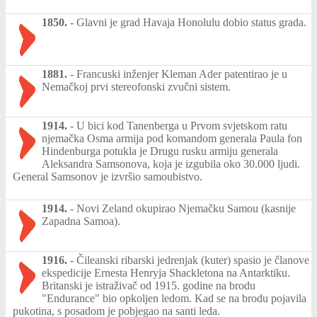
1850.
-
Glavni je grad Havaja Honolulu dobio status grada.
1881.
-
Francuski inženjer Kleman Ader patentirao je u
Nemačkoj prvi stereofonski zvučni sistem.
1914.
-
U bici kod Tanenberga u Prvom svjetskom ratu
njemačka Osma armija pod komandom generala Paula fon
Hindenburga potukla je Drugu rusku armiju generala
Aleksandra Samsonova, koja je izgubila oko 30.000 ljudi.
General Samsonov je izvršio samoubistvo.
1914.
-
Novi Zeland okupirao Njemačku Samou (kasnije
Zapadna Samoa).
1916.
-
Čileanski ribarski jedrenjak (kuter) spasio je članove
ekspedicije Ernesta Henryja Shackletona na Antarktiku.
Britanski je istraživač od 1915. godine na brodu
"Endurance" bio opkoljen ledom. Kad se na brodu pojavila
pukotina, s posadom je pobjegao na santi leda.