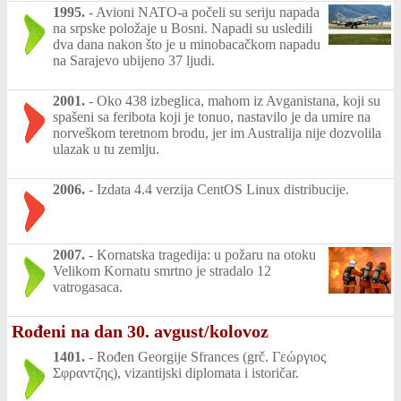
1995.
-
Avioni NATO-a počeli su seriju napada
na srpske položaje u Bosni. Napadi su usledili
dva dana nakon što je u minobacačkom napadu
na Sarajevo ubijeno 37 ljudi.
2001.
-
Oko 438 izbeglica, mahom iz Avganistana, koji su
spašeni sa feribota koji je tonuo, nastavilo je da umire na
norveškom teretnom brodu, jer im Australija nije dozvolila
ulazak u tu zemlju.
2006.
-
Izdata 4.4 verzija CentOS Linux distribucije.
2007.
-
Kornatska tragedija: u požaru na otoku
Velikom Kornatu smrtno je stradalo 12
vatrogasaca.
Rođeni na dan 30. avgust/kolovoz
1401.
-
Rođen Georgije Sfrances (grč. Γεώργιος
Σφραντζης), vizantijski diplomata i istoričar.