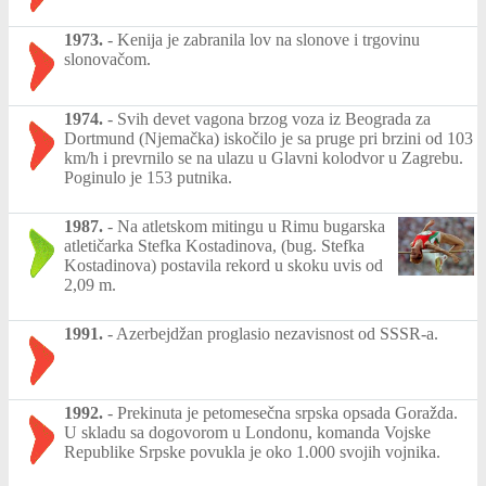
1973.
-
Kenija je zabranila lov na slonove i trgovinu
slonovačom.
1974.
-
Svih devet vagona brzog voza iz Beograda za
Dortmund (Njemačka) iskočilo je sa pruge pri brzini od 103
km/h i prevrnilo se na ulazu u Glavni kolodvor u Zagrebu.
Poginulo je 153 putnika.
1987.
-
Na atletskom mitingu u Rimu bugarska
atletičarka Stefka Kostadinova, (bug. Stefka
Kostadinova) postavila rekord u skoku uvis od
2,09 m.
1991.
-
Azerbejdžan proglasio nezavisnost od SSSR-a.
1992.
-
Prekinuta je petomesečna srpska opsada Goražda.
U skladu sa dogovorom u Londonu, komanda Vojske
Republike Srpske povukla je oko 1.000 svojih vojnika.