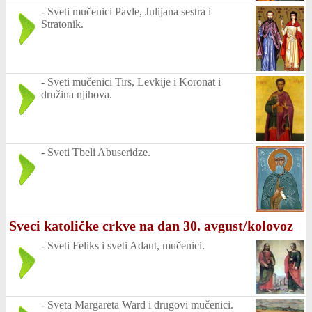
-
Sveti mučenici Pavle, Julijana sestra i
Stratonik.
-
Sveti mučenici Tirs, Levkije i Koronat i
družina njihova.
-
Sveti Tbeli Abuseridze.
Sveci katoličke crkve na dan 30. avgust/kolovoz
-
Sveti Feliks i sveti Adaut, mučenici.
-
Sveta Margareta Ward i drugovi mučenici.