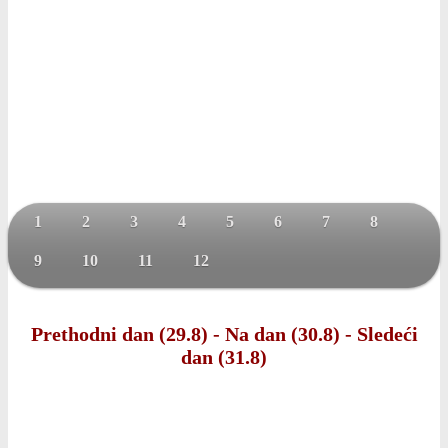
1
2
3
4
5
6
7
8
9
10
11
12
Prethodni dan (29.8)
-
Na dan (30.8)
-
Sledeći
dan (31.8)