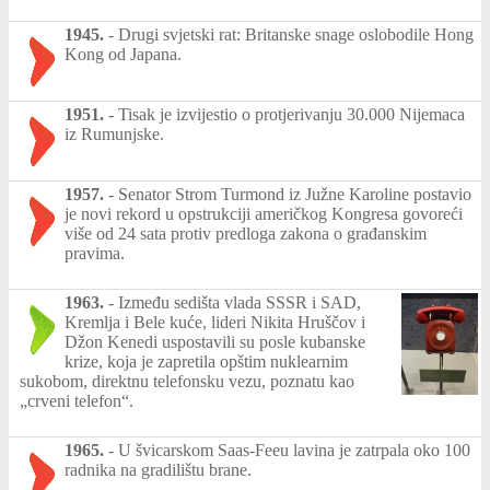
1945.
-
Drugi svjetski rat: Britanske snage oslobodile Hong
Kong od Japana.
1951.
-
Tisak je izvijestio o protjerivanju 30.000 Nijemaca
iz Rumunjske.
1957.
-
Senator Strom Turmond iz Južne Karoline postavio
je novi rekord u opstrukciji američkog Kongresa govoreći
više od 24 sata protiv predloga zakona o građanskim
pravima.
1963.
-
Između sedišta vlada SSSR i SAD,
Kremlja i Bele kuće, lideri Nikita Hruščov i
Džon Kenedi uspostavili su posle kubanske
krize, koja je zapretila opštim nuklearnim
sukobom, direktnu telefonsku vezu, poznatu kao
„crveni telefon“.
1965.
-
U švicarskom Saas-Feeu lavina je zatrpala oko 100
radnika na gradilištu brane.