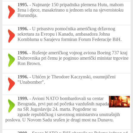
1995.
-
Najmanje 150 pripadnika plemena Hutu, mahom
žena i djece, masakrirano u jednom selu na sjeveroistoku
Burundija.
1996.
-
U prisustvu pomoćnika američkog državnog
sekretara za Evropu i Kanadu, ambasadora Johna
Kornbluma u Sarajevu formiran Forum Federacije BiH.
1996.
-
Rušenje američkog vojnog aviona Boeing 737 kraj
Dubrovnika pri čemu je poginuo američki ministar trgovine
Ron Brown.
1996.
-
Uhićen je Theodore Kaczynski, osumnjičeni
"Unabomber".
1999.
-
Avioni NATO bombardovali su centar
Beograda, prvi put od početka vazdušnih napada
na SR Jugoslaviju 24. marta. Pogođene su
zgrade republičkog i saveznog ministarstva unutrašnjih
poslova. U Novom Sadu srušen je drugi most na Dunavu.