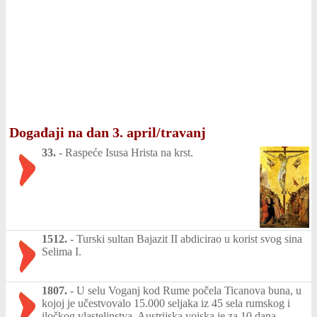
Događaji na dan 3. april/travanj
33.
-
Raspeće Isusa Hrista na krst.
1512.
-
Turski sultan Bajazit II abdicirao u korist svog sina
Selima I.
1807.
-
U selu Voganj kod Rume počela Ticanova buna, u
kojoj je učestvovalo 15.000 seljaka iz 45 sela rumskog i
iločkog vlastelinstva. Austrijska vojska je za 10 dana