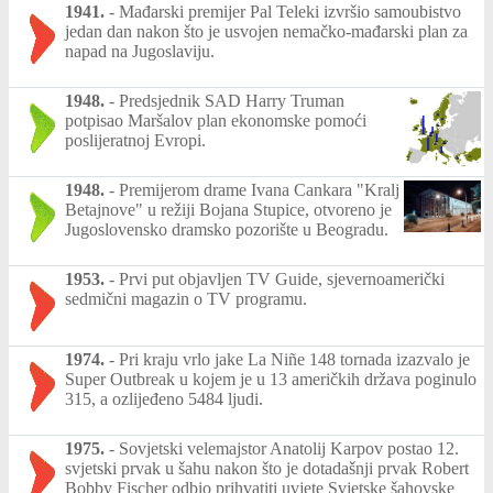
1941.
-
Mađarski premijer Pal Teleki izvršio samoubistvo
jedan dan nakon što je usvojen nemačko-mađarski plan za
napad na Jugoslaviju.
1948.
-
Predsjednik SAD Harry Truman
potpisao Maršalov plan ekonomske pomoći
poslijeratnoj Evropi.
1948.
-
Premijerom drame Ivana Cankara "Kralj
Betajnove" u režiji Bojana Stupice, otvoreno je
Jugoslovensko dramsko pozorište u Beogradu.
1953.
-
Prvi put objavljen TV Guide, sjevernoamerički
sedmični magazin o TV programu.
1974.
-
Pri kraju vrlo jake La Niñe 148 tornada izazvalo je
Super Outbreak u kojem je u 13 američkih država poginulo
315, a ozlijeđeno 5484 ljudi.
1975.
-
Sovjetski velemajstor Anatolij Karpov postao 12.
svjetski prvak u šahu nakon što je dotadašnji prvak Robert
Bobby Fischer odbio prihvatiti uvjete Svjetske šahovske