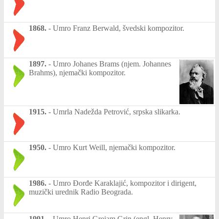
1868.
-
Umro Franz Berwald, švedski kompozitor.
1897.
-
Umro Johanes Brams (njem. Johannes
Brahms), njemački kompozitor.
1915.
-
Umrla Nadežda Petrović, srpska slikarka.
1950.
-
Umro Kurt Weill, njemački kompozitor.
1986.
-
Umro Đorđe Karaklajić, kompozitor i dirigent,
muzički urednik Radio Beograda.
1991.
-
Umro Henri Grejam Grin (engl. Henry