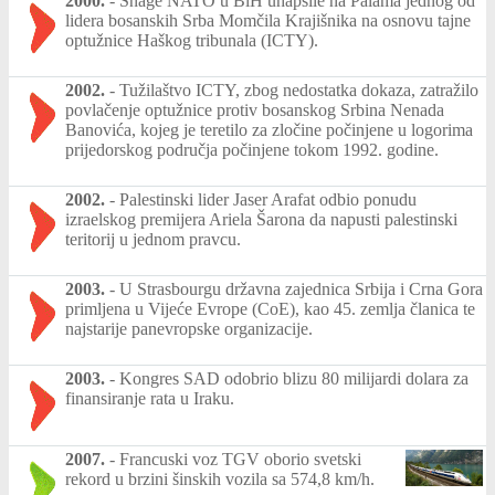
2000.
-
Snage NATO u BiH uhapsile na Palama jednog od
lidera bosanskih Srba Momčila Krajišnika na osnovu tajne
optužnice Haškog tribunala (ICTY).
2002.
-
Tužilaštvo ICTY, zbog nedostatka dokaza, zatražilo
povlačenje optužnice protiv bosanskog Srbina Nenada
Banovića, kojeg je teretilo za zločine počinjene u logorima
prijedorskog područja počinjene tokom 1992. godine.
2002.
-
Palestinski lider Jaser Arafat odbio ponudu
izraelskog premijera Ariela Šarona da napusti palestinski
teritorij u jednom pravcu.
2003.
-
U Strasbourgu državna zajednica Srbija i Crna Gora
primljena u Vijeće Evrope (CoE), kao 45. zemlja članica te
najstarije panevropske organizacije.
2003.
-
Kongres SAD odobrio blizu 80 milijardi dolara za
finansiranje rata u Iraku.
2007.
-
Francuski voz TGV oborio svetski
rekord u brzini šinskih vozila sa 574,8 km/h.