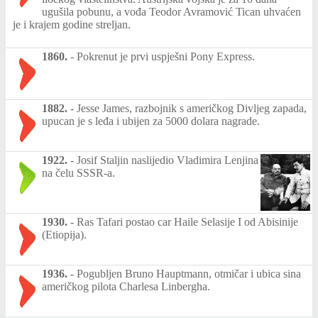
ugušila pobunu, a vođa Teodor Avramović Tican uhvaćen
je i krajem godine streljan.
1860.
-
Pokrenut je prvi uspješni Pony Express.
1882.
-
Jesse James, razbojnik s američkog Divljeg zapada,
upucan je s leđa i ubijen za 5000 dolara nagrade.
1922.
-
Josif Staljin naslijedio Vladimira Lenjina
na čelu SSSR-a.
1930.
-
Ras Tafari postao car Haile Selasije I od Abisinije
(Etiopija).
1936.
-
Pogubljen Bruno Hauptmann, otmičar i ubica sina
američkog pilota Charlesa Linbergha.