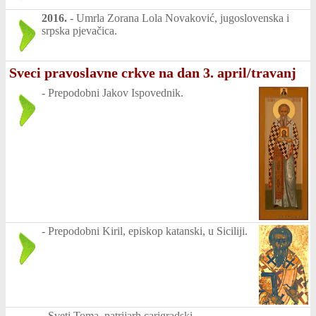
2016.
-
Umrla Zorana Lola Novaković, jugoslovenska i
srpska pjevačica.
Sveci pravoslavne crkve na dan 3. april/travanj
-
Prepodobni Jakov Ispovednik.
-
Prepodobni Kiril, episkop katanski, u Siciliji.
-
Sveti Toma, patrijarh carigradski.