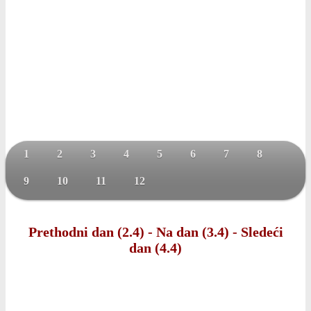
1
2
3
4
5
6
7
8
9
10
11
12
Prethodni dan (2.4)
-
Na dan (3.4)
-
Sledeći
dan (4.4)