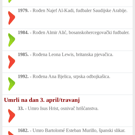
1979.
-
Rođen Najef Al-Kadi, fudbaler Saudijske Arabije.
1984.
-
Rođen Almir Alić, bosanskohercegovački fudbaler.
1985.
-
Rođena Leona Lewis, britanska pjevačica.
1992.
-
Rođena Ana Bjelica, srpska odbojkašica.
Umrli na dan 3. april/travanj
33.
-
Umro Isus Hrist, osnivač hrišćanstva.
1682.
-
Umro Bartolomé Esteban Murillo, španski slikar.