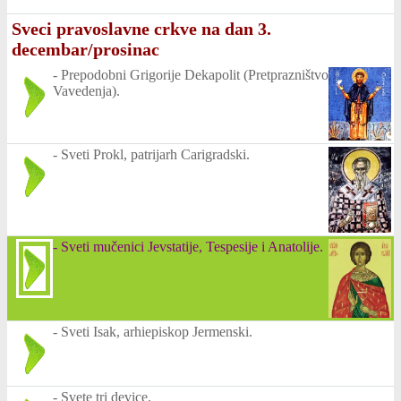
Sveci pravoslavne crkve na dan 3.
decembar/prosinac
-
Prepodobni Grigorije Dekapolit (Pretprazništvo
Vavedenja).
-
Sveti Prokl, patrijarh Carigradski.
-
Sveti mučenici Jevstatije, Tespesije i Anatolije.
-
Sveti Isak, arhiepiskop Jermenski.
-
Svete tri device.