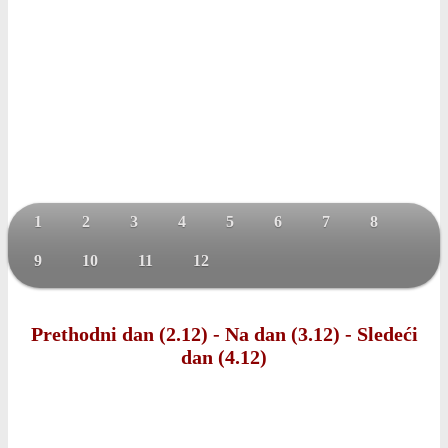
1
2
3
4
5
6
7
8
9
10
11
12
Prethodni dan (2.12)
-
Na dan (3.12)
-
Sledeći
dan (4.12)