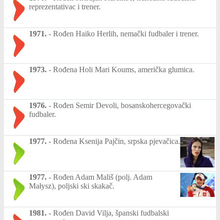
reprezentativac i trener.
1971.
-
Rođen Haiko Herlih, nemački fudbaler i trener.
1973.
-
Rođena Holi Mari Koums, američka glumica.
1976.
-
Rođen Semir Devoli, bosanskohercegovački
fudbaler.
1977.
-
Rođena Ksenija Pajčin, srpska pjevačica.
1977.
-
Rođen Adam Mališ (polj. Adam
Małysz), poljski ski skakač.
1981.
-
Rođen David Vilja, španski fudbalski