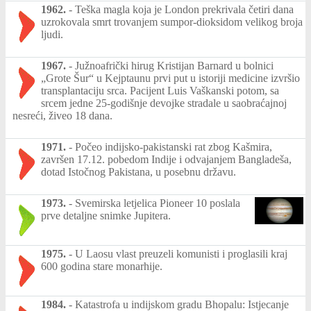
1962.
-
Teška magla koja je London prekrivala četiri dana
uzrokovala smrt trovanjem sumpor-dioksidom velikog broja
ljudi.
1967.
-
Južnoafrički hirug Kristijan Barnard u bolnici
„Grote Šur“ u Kejptaunu prvi put u istoriji medicine izvršio
transplantaciju srca. Pacijent Luis Vaškanski potom, sa
srcem jedne 25-godišnje devojke stradale u saobraćajnoj
nesreći, živeo 18 dana.
1971.
-
Počeo indijsko-pakistanski rat zbog Kašmira,
završen 17.12. pobedom Indije i odvajanjem Bangladeša,
dotad Istočnog Pakistana, u posebnu državu.
1973.
-
Svemirska letjelica Pioneer 10 poslala
prve detaljne snimke Jupitera.
1975.
-
U Laosu vlast preuzeli komunisti i proglasili kraj
600 godina stare monarhije.
1984.
-
Katastrofa u indijskom gradu Bhopalu: Istjecanje