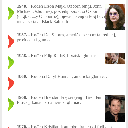
1948.
-
Rođen Džon Majkl Ozborn (engl. John
Michael Osbourne), poznatiji kao Ozi Ozborn
(engl. Ozzy Osbourne), pjevač je engleskog hevi
metal sastava Black Sabbath.
1957.
-
Rođen Del Shores, američki scenarista, reditelj,
producent i glumac.
1958.
-
Rođen Filip Radoš, hrvatski glumac.
1960.
-
Rođena Daryl Hannah, američka glumica.
1968.
-
Rođen Brendan Frejzer (engl. Brendan
Fraser), kanadsko-američki glumac.
1970.
-
Rođen Kristijan Karembe, francuski fudbalski