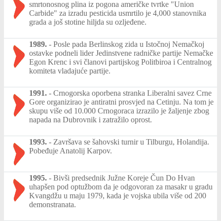
smrtonosnog plina iz pogona američke tvrtke "Union
Carbide" za izradu pesticida usmrtilo je 4,000 stanovnika
grada a još stotine hiljda su ozljeđene.
1989.
-
Posle pada Berlinskog zida u Istočnoj Nemačkoj
ostavke podneli lider Jedinstvene radničke partije Nemačke
Egon Krenc i svi članovi partijskog Politbiroa i Centralnog
komiteta vladajuće partije.
1991.
-
Crnogorska oporbena stranka Liberalni savez Crne
Gore organizirao je antiratni prosvjed na Cetinju. Na tom je
skupu više od 10.000 Crnogoraca izrazilo je žaljenje zbog
napada na Dubrovnik i zatražilo oprost.
1993.
-
Završava se šahovski turnir u Tilburgu, Holandija.
Pobeđuje Anatolij Karpov.
1995.
-
Bivši predsednik Južne Koreje Čun Do Hvan
uhapšen pod optužbom da je odgovoran za masakr u gradu
Kvangdžu u maju 1979, kada je vojska ubila više od 200
demonstranata.