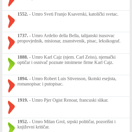
1552.
-
Umro Sveti Franjo Ksaverski, katolički svetac.
1737.
-
Umro Ardelio della Bella, talijanski isusovac
propovjednik, misionar, znanstvenik, pisac, leksikograf.
1888.
-
Umro Karl Cajz (njem. Carl Zeiss), njemački
optičar i osnivač poznate istoimene firme Karl Cajz.
1894.
-
Umro Robert Luis Stivenson, škotski esejista,
romanopisac i putopisac.
1919.
-
Umro Pjer Ogist Renoar, francuski slikar.
1952.
-
Umro Milan Grol, srpski političar, pozorišni i
književni kritičar.