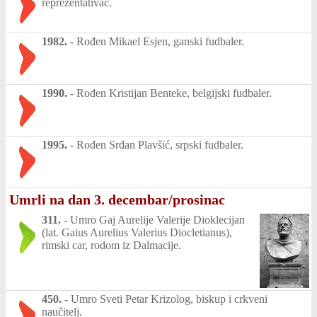
reprezentativac.
1982.
-
Rođen Mikael Esjen, ganski fudbaler.
1990.
-
Rođen Kristijan Benteke, belgijski fudbaler.
1995.
-
Rođen Srđan Plavšić, srpski fudbaler.
Umrli na dan 3. decembar/prosinac
311.
-
Umro Gaj Aurelije Valerije Dioklecijan
(lat. Gaius Aurelius Valerius Diocletianus),
rimski car, rodom iz Dalmacije.
450.
-
Umro Sveti Petar Krizolog, biskup i crkveni
naučitelj.