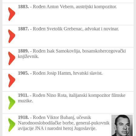
1883.
-
Rođen Anton Vebern, austrijski kompozitor.
1887.
-
Rođen Svetolik Grebenac, advokat i novinar.
1889.
-
Rođen Isak Samokovlija, bosanskohercegovački
književnik.
1905.
-
Rođen Josip Hamm, hrvatski slavist.
1911.
-
Rođen Nino Rota, italijanski kompozitor filmske
muzike.
1918.
-
Rođen Viktor Bubanj, učesnik
Narodnooslobodilačke borbe, general-pukovnik
avijacije JNA i narodni heroj Jugoslavije.