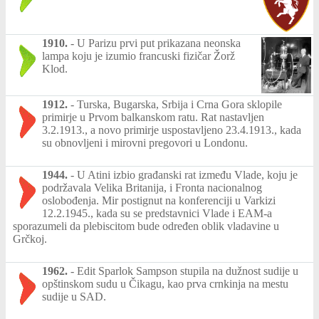
1910.
-
U Parizu prvi put prikazana neonska
lampa koju je izumio francuski fizičar Žorž
Klod.
1912.
-
Turska, Bugarska, Srbija i Crna Gora sklopile
primirje u Prvom balkanskom ratu. Rat nastavljen
3.2.1913., a novo primirje uspostavljeno 23.4.1913., kada
su obnovljeni i mirovni pregovori u Londonu.
1944.
-
U Atini izbio građanski rat između Vlade, koju je
podržavala Velika Britanija, i Fronta nacionalnog
oslobođenja. Mir postignut na konferenciji u Varkizi
12.2.1945., kada su se predstavnici Vlade i EAM-a
sporazumeli da plebiscitom bude određen oblik vladavine u
Grčkoj.
1962.
-
Edit Sparlok Sampson stupila na dužnost sudije u
opštinskom sudu u Čikagu, kao prva crnkinja na mestu
sudije u SAD.