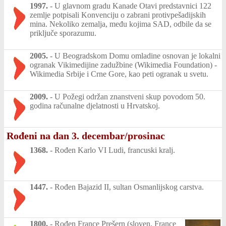
1997.
-
U glavnom gradu Kanade Otavi predstavnici 122
zemlje potpisali Konvenciju o zabrani protivpešadijskih
mina. Nekoliko zemalja, među kojima SAD, odbile da se
priključe sporazumu.
2005.
-
U Beogradskom Domu omladine osnovan je lokalni
ogranak Vikimedijine zadužbine (Wikimedia Foundation) -
Wikimedia Srbije i Crne Gore, kao peti ogranak u svetu.
2009.
-
U Požegi održan znanstveni skup povodom 50.
godina računalne djelatnosti u Hrvatskoj.
Rođeni na dan 3. decembar/prosinac
1368.
-
Rođen Karlo VI Ludi, francuski kralj.
1447.
-
Rođen Bajazid II, sultan Osmanlijskog carstva.
1800.
-
Rođen France Prešern (sloven. France