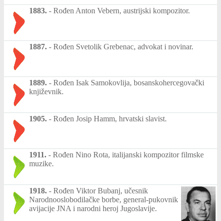
1883.
-
Rođen Anton Vebern, austrijski kompozitor.
1887.
-
Rođen Svetolik Grebenac, advokat i novinar.
1889.
-
Rođen Isak Samokovlija, bosanskohercegovački
književnik.
1905.
-
Rođen Josip Hamm, hrvatski slavist.
1911.
-
Rođen Nino Rota, italijanski kompozitor filmske
muzike.
1918.
-
Rođen Viktor Bubanj, učesnik
Narodnooslobodilačke borbe, general-pukovnik
avijacije JNA i narodni heroj Jugoslavije.