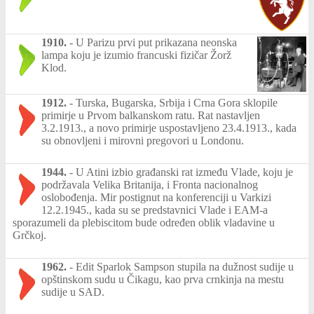
1910.
-
U Parizu prvi put prikazana neonska
lampa koju je izumio francuski fizičar Žorž
Klod.
1912.
-
Turska, Bugarska, Srbija i Crna Gora sklopile
primirje u Prvom balkanskom ratu. Rat nastavljen
3.2.1913., a novo primirje uspostavljeno 23.4.1913., kada
su obnovljeni i mirovni pregovori u Londonu.
1944.
-
U Atini izbio građanski rat između Vlade, koju je
podržavala Velika Britanija, i Fronta nacionalnog
oslobođenja. Mir postignut na konferenciji u Varkizi
12.2.1945., kada su se predstavnici Vlade i EAM-a
sporazumeli da plebiscitom bude određen oblik vladavine u
Grčkoj.
1962.
-
Edit Sparlok Sampson stupila na dužnost sudije u
opštinskom sudu u Čikagu, kao prva crnkinja na mestu
sudije u SAD.