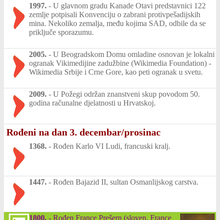
1997.
-
U glavnom gradu Kanade Otavi predstavnici 122
zemlje potpisali Konvenciju o zabrani protivpešadijskih
mina. Nekoliko zemalja, među kojima SAD, odbile da se
priključe sporazumu.
2005.
-
U Beogradskom Domu omladine osnovan je lokalni
ogranak Vikimedijine zadužbine (Wikimedia Foundation) -
Wikimedia Srbije i Crne Gore, kao peti ogranak u svetu.
2009.
-
U Požegi održan znanstveni skup povodom 50.
godina računalne djelatnosti u Hrvatskoj.
Rođeni na dan 3. decembar/prosinac
1368.
-
Rođen Karlo VI Ludi, francuski kralj.
1447.
-
Rođen Bajazid II, sultan Osmanlijskog carstva.
1800.
-
Rođen France Prešern (sloven. France