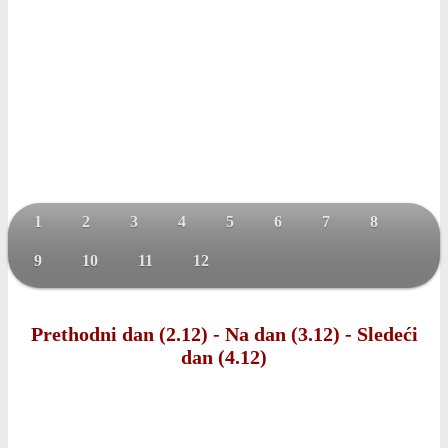
1
2
3
4
5
6
7
8
9
10
11
12
Prethodni dan (2.12)
-
Na dan (3.12)
-
Sledeći
dan (4.12)