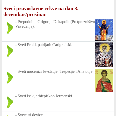
Sveci pravoslavne crkve na dan 3.
decembar/prosinac
-
Prepodobni Grigorije Dekapolit (Pretprazništvo
Vavedenja).
-
Sveti Prokl, patrijarh Carigradski.
-
Sveti mučenici Jevstatije, Tespesije i Anatolije.
-
Sveti Isak, arhiepiskop Jermenski.
-
Svete tri device.