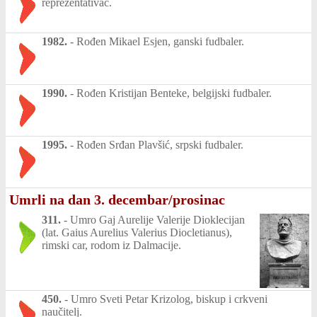
reprezentativac.
1982.
-
Rođen Mikael Esjen, ganski fudbaler.
1990.
-
Rođen Kristijan Benteke, belgijski fudbaler.
1995.
-
Rođen Srđan Plavšić, srpski fudbaler.
Umrli na dan 3. decembar/prosinac
311.
-
Umro Gaj Aurelije Valerije Dioklecijan
(lat. Gaius Aurelius Valerius Diocletianus),
rimski car, rodom iz Dalmacije.
450.
-
Umro Sveti Petar Krizolog, biskup i crkveni
naučitelj.