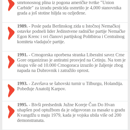
smrtonosnog plina iz pogona američke tvrtke "Union
Carbide" za izradu pesticida usmrtilo je 4,000 stanovnika
grada a još stotine hiljda su ozljeđene.
1989.
-
Posle pada Berlinskog zida u Istočnoj Nemačkoj
ostavke podneli lider Jedinstvene radničke partije Nemačke
Egon Krenc i svi članovi partijskog Politbiroa i Centralnog
komiteta vladajuće partije.
1991.
-
Crnogorska oporbena stranka Liberalni savez Crne
Gore organizirao je antiratni prosvjed na Cetinju. Na tom je
skupu više od 10.000 Crnogoraca izrazilo je žaljenje zbog
napada na Dubrovnik i zatražilo oprost.
1993.
-
Završava se šahovski turnir u Tilburgu, Holandija.
Pobeđuje Anatolij Karpov.
1995.
-
Bivši predsednik Južne Koreje Čun Do Hvan
uhapšen pod optužbom da je odgovoran za masakr u gradu
Kvangdžu u maju 1979, kada je vojska ubila više od 200
demonstranata.