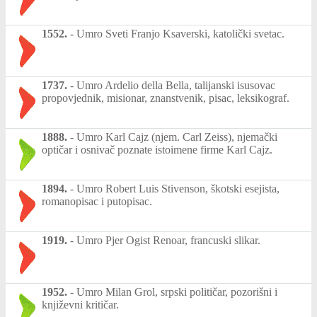
1552.
-
Umro Sveti Franjo Ksaverski, katolički svetac.
1737.
-
Umro Ardelio della Bella, talijanski isusovac
propovjednik, misionar, znanstvenik, pisac, leksikograf.
1888.
-
Umro Karl Cajz (njem. Carl Zeiss), njemački
optičar i osnivač poznate istoimene firme Karl Cajz.
1894.
-
Umro Robert Luis Stivenson, škotski esejista,
romanopisac i putopisac.
1919.
-
Umro Pjer Ogist Renoar, francuski slikar.
1952.
-
Umro Milan Grol, srpski političar, pozorišni i
književni kritičar.