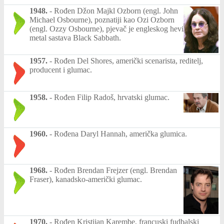
1948.
-
Rođen Džon Majkl Ozborn (engl. John
Michael Osbourne), poznatiji kao Ozi Ozborn
(engl. Ozzy Osbourne), pjevač je engleskog hevi
metal sastava Black Sabbath.
1957.
-
Rođen Del Shores, američki scenarista, reditelj,
producent i glumac.
1958.
-
Rođen Filip Radoš, hrvatski glumac.
1960.
-
Rođena Daryl Hannah, američka glumica.
1968.
-
Rođen Brendan Frejzer (engl. Brendan
Fraser), kanadsko-američki glumac.
1970.
-
Rođen Kristijan Karembe, francuski fudbalski