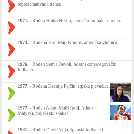
reprezentativac i trener.
1971.
-
Rođen Haiko Herlih, nemački fudbaler i trener.
1973.
-
Rođena Holi Mari Koums, američka glumica.
1976.
-
Rođen Semir Devoli, bosanskohercegovački
fudbaler.
1977.
-
Rođena Ksenija Pajčin, srpska pjevačica.
1977.
-
Rođen Adam Mališ (polj. Adam
Małysz), poljski ski skakač.
1981.
-
Rođen David Vilja, španski fudbalski