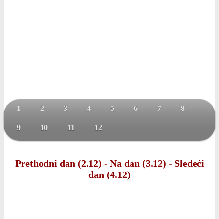
1
2
3
4
5
6
7
8
9
10
11
12
Prethodni dan (2.12)
-
Na dan (3.12)
-
Sledeći
dan (4.12)