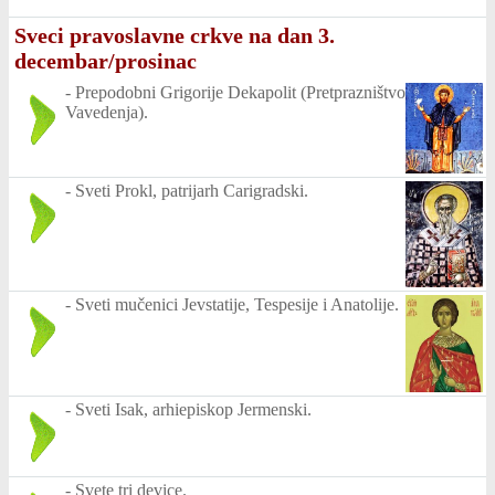
Sveci pravoslavne crkve na dan 3.
decembar/prosinac
-
Prepodobni Grigorije Dekapolit (Pretprazništvo
Vavedenja).
-
Sveti Prokl, patrijarh Carigradski.
-
Sveti mučenici Jevstatije, Tespesije i Anatolije.
-
Sveti Isak, arhiepiskop Jermenski.
-
Svete tri device.