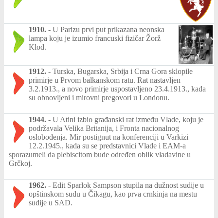
1910.
-
U Parizu prvi put prikazana neonska
lampa koju je izumio francuski fizičar Žorž
Klod.
1912.
-
Turska, Bugarska, Srbija i Crna Gora sklopile
primirje u Prvom balkanskom ratu. Rat nastavljen
3.2.1913., a novo primirje uspostavljeno 23.4.1913., kada
su obnovljeni i mirovni pregovori u Londonu.
1944.
-
U Atini izbio građanski rat između Vlade, koju je
podržavala Velika Britanija, i Fronta nacionalnog
oslobođenja. Mir postignut na konferenciji u Varkizi
12.2.1945., kada su se predstavnici Vlade i EAM-a
sporazumeli da plebiscitom bude određen oblik vladavine u
Grčkoj.
1962.
-
Edit Sparlok Sampson stupila na dužnost sudije u
opštinskom sudu u Čikagu, kao prva crnkinja na mestu
sudije u SAD.