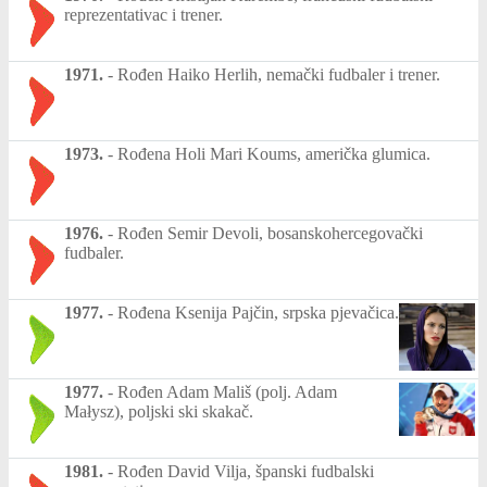
reprezentativac i trener.
1971.
-
Rođen Haiko Herlih, nemački fudbaler i trener.
1973.
-
Rođena Holi Mari Koums, američka glumica.
1976.
-
Rođen Semir Devoli, bosanskohercegovački
fudbaler.
1977.
-
Rođena Ksenija Pajčin, srpska pjevačica.
1977.
-
Rođen Adam Mališ (polj. Adam
Małysz), poljski ski skakač.
1981.
-
Rođen David Vilja, španski fudbalski