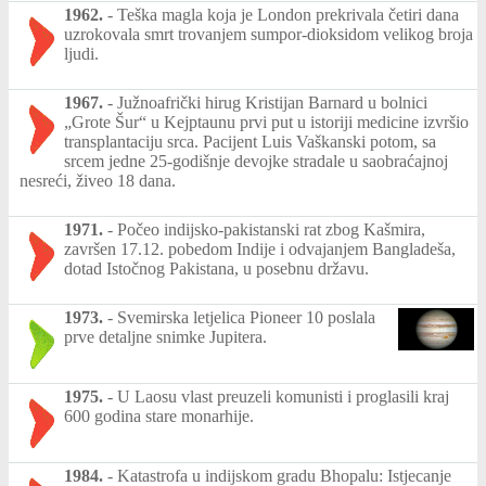
1962.
-
Teška magla koja je London prekrivala četiri dana
uzrokovala smrt trovanjem sumpor-dioksidom velikog broja
ljudi.
1967.
-
Južnoafrički hirug Kristijan Barnard u bolnici
„Grote Šur“ u Kejptaunu prvi put u istoriji medicine izvršio
transplantaciju srca. Pacijent Luis Vaškanski potom, sa
srcem jedne 25-godišnje devojke stradale u saobraćajnoj
nesreći, živeo 18 dana.
1971.
-
Počeo indijsko-pakistanski rat zbog Kašmira,
završen 17.12. pobedom Indije i odvajanjem Bangladeša,
dotad Istočnog Pakistana, u posebnu državu.
1973.
-
Svemirska letjelica Pioneer 10 poslala
prve detaljne snimke Jupitera.
1975.
-
U Laosu vlast preuzeli komunisti i proglasili kraj
600 godina stare monarhije.
1984.
-
Katastrofa u indijskom gradu Bhopalu: Istjecanje