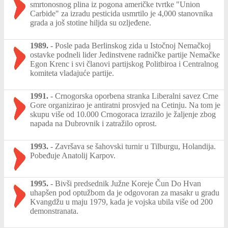
smrtonosnog plina iz pogona američke tvrtke "Union
Carbide" za izradu pesticida usmrtilo je 4,000 stanovnika
grada a još stotine hiljda su ozljeđene.
1989.
-
Posle pada Berlinskog zida u Istočnoj Nemačkoj
ostavke podneli lider Jedinstvene radničke partije Nemačke
Egon Krenc i svi članovi partijskog Politbiroa i Centralnog
komiteta vladajuće partije.
1991.
-
Crnogorska oporbena stranka Liberalni savez Crne
Gore organizirao je antiratni prosvjed na Cetinju. Na tom je
skupu više od 10.000 Crnogoraca izrazilo je žaljenje zbog
napada na Dubrovnik i zatražilo oprost.
1993.
-
Završava se šahovski turnir u Tilburgu, Holandija.
Pobeđuje Anatolij Karpov.
1995.
-
Bivši predsednik Južne Koreje Čun Do Hvan
uhapšen pod optužbom da je odgovoran za masakr u gradu
Kvangdžu u maju 1979, kada je vojska ubila više od 200
demonstranata.