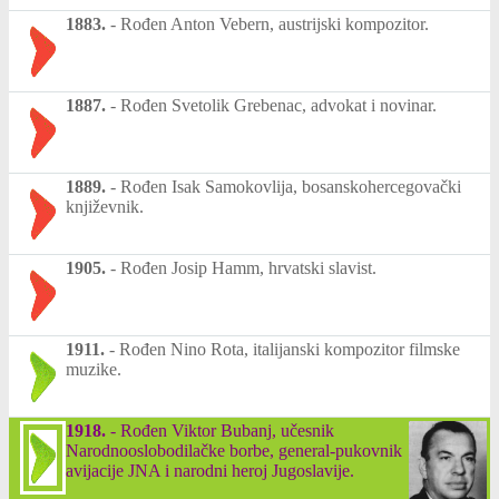
1883.
-
Rođen Anton Vebern, austrijski kompozitor.
1887.
-
Rođen Svetolik Grebenac, advokat i novinar.
1889.
-
Rođen Isak Samokovlija, bosanskohercegovački
književnik.
1905.
-
Rođen Josip Hamm, hrvatski slavist.
1911.
-
Rođen Nino Rota, italijanski kompozitor filmske
muzike.
1918.
-
Rođen Viktor Bubanj, učesnik
Narodnooslobodilačke borbe, general-pukovnik
avijacije JNA i narodni heroj Jugoslavije.