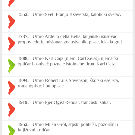
1552.
-
Umro Sveti Franjo Ksaverski, katolički svetac.
1737.
-
Umro Ardelio della Bella, talijanski isusovac
propovjednik, misionar, znanstvenik, pisac, leksikograf.
1888.
-
Umro Karl Cajz (njem. Carl Zeiss), njemački
optičar i osnivač poznate istoimene firme Karl Cajz.
1894.
-
Umro Robert Luis Stivenson, škotski esejista,
romanopisac i putopisac.
1919.
-
Umro Pjer Ogist Renoar, francuski slikar.
1952.
-
Umro Milan Grol, srpski političar, pozorišni i
književni kritičar.