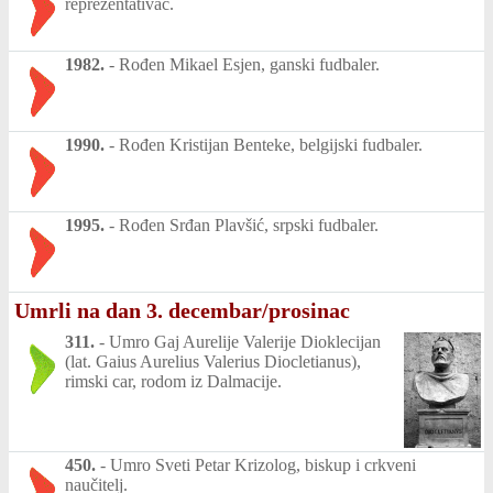
reprezentativac.
1982.
-
Rođen Mikael Esjen, ganski fudbaler.
1990.
-
Rođen Kristijan Benteke, belgijski fudbaler.
1995.
-
Rođen Srđan Plavšić, srpski fudbaler.
Umrli na dan 3. decembar/prosinac
311.
-
Umro Gaj Aurelije Valerije Dioklecijan
(lat. Gaius Aurelius Valerius Diocletianus),
rimski car, rodom iz Dalmacije.
450.
-
Umro Sveti Petar Krizolog, biskup i crkveni
naučitelj.