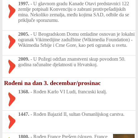
1997.
-
U glavnom gradu Kanade Otavi predstavnici 122
zemlje potpisali Konvenciju o zabrani protivpešadijskih
mina. Nekoliko zemalja, među kojima SAD, odbile da se
priključe sporazumu.
2005.
-
U Beogradskom Domu omladine osnovan je lokalni
ogranak Vikimedijine zadužbine (Wikimedia Foundation) -
Wikimedia Srbije i Crne Gore, kao peti ogranak u svetu.
2009.
-
U Požegi održan znanstveni skup povodom 50.
godina računalne djelatnosti u Hrvatskoj.
Rođeni na dan 3. decembar/prosinac
1368.
-
Rođen Karlo VI Ludi, francuski kralj.
1447.
-
Rođen Bajazid II, sultan Osmanlijskog carstva.
1800.
-
Rođen France Prešern (sloven. France