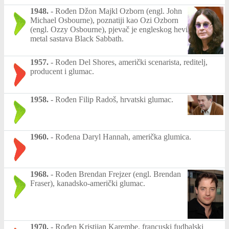
1948.
-
Rođen Džon Majkl Ozborn (engl. John
Michael Osbourne), poznatiji kao Ozi Ozborn
(engl. Ozzy Osbourne), pjevač je engleskog hevi
metal sastava Black Sabbath.
1957.
-
Rođen Del Shores, američki scenarista, reditelj,
producent i glumac.
1958.
-
Rođen Filip Radoš, hrvatski glumac.
1960.
-
Rođena Daryl Hannah, američka glumica.
1968.
-
Rođen Brendan Frejzer (engl. Brendan
Fraser), kanadsko-američki glumac.
1970.
-
Rođen Kristijan Karembe, francuski fudbalski