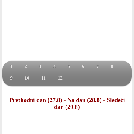
1
2
3
4
5
6
7
8
9
10
11
12
Prethodni dan (27.8)
-
Na dan (28.8)
-
Sledeći
dan (29.8)