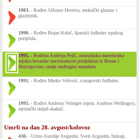
1983.
-
Rođen Alfonso Herrera, meksički glumac i
glazbenik.
1990.
-
Rođen Bojan Krkić, španski fudbaler srpskog
porijekla.
1991.
-
Rođena Andreja Pejić, australijska manekenka
srpsko-hrvatske nacionalnosti porijeklom iz Bosne i
Hercegovine, ranije androgini maneken.
1991.
-
Rođen Marko Vešović, crnogorski fudbaler.
1995.
-
Rođen Andreas Velinger (njem. Andreas Wellinger),
njemački skijaš-skakač.
Umrli na dan 28. avgust/kolovoz
430.
-
Umro Aurelije Avgustin, Sveti Avgustin, biskup.