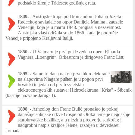
podstaklo širenje Tridesetogodišnjeg rata.
1849.
-
Austrijske trupe pod komandom Johana Jozefa
Radeckog savladale su otpor Danijela Manina i zauzele
Veneciju, koja je u martu 1848. proglasila nezavisnost.
Austrijska vlast održala se do 1866. kada je područje
Venecije pripojeno Kraljevini Italiji.
1850.
-
U Vajmaru je prvi put izvedena opera Riharda
Vagnera „Loengrin“. Orkestrom je dirigovao Franc List.
1895.
-
Samo tri dana nakon prve hidroelektrane
na slapovima Niagare pušten je u pogon prvi
hrvatski te jedan od prvih svjetskih
elektroenergetskih sustava: Hidroelektrana "Krka" - Šibenik
(kasnije nazvane Jaruga I).
1898.
-
Arheolog don Frane Bulić pronašao je pokraj
današnje solinske crkve Gospe od Otoka temelje negdašnje
starohrvatske bazilike, a u njezinu predvorju sarkofag i
nadgrobni natpis kraljice Jelene, razbijen u devedeset
komada.