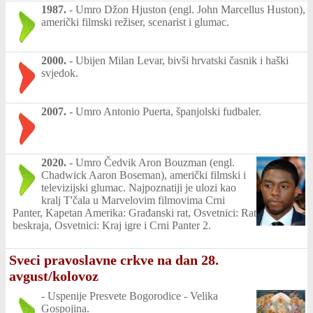
1987.
-
Umro Džon Hjuston (engl. John Marcellus Huston),
američki filmski režiser, scenarist i glumac.
2000.
-
Ubijen Milan Levar, bivši hrvatski časnik i haški
svjedok.
2007.
-
Umro Antonio Puerta, španjolski fudbaler.
2020.
-
Umro Čedvik Aron Bouzman (engl.
Chadwick Aaron Boseman), američki filmski i
televizijski glumac. Najpoznatiji je ulozi kao
kralj T'čala u Marvelovim filmovima Crni
Panter, Kapetan Amerika: Građanski rat, Osvetnici: Rat
beskraja, Osvetnici: Kraj igre i Crni Panter 2.
Sveci pravoslavne crkve na dan 28.
avgust/kolovoz
-
Uspenije Presvete Bogorodice - Velika
Gospojina.