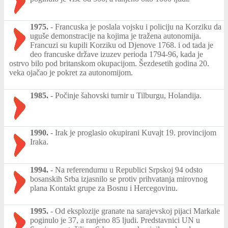
1975.
-
Francuska je poslala vojsku i policiju na Korziku da
uguše demonstracije na kojima je tražena autonomija.
Francuzi su kupili Korziku od Djenove 1768. i od tada je
deo francuske države izuzev perioda 1794-96, kada je
ostrvo bilo pod britanskom okupacijom. Šezdesetih godina 20.
veka ojačao je pokret za autonomijom.
1985.
-
Počinje šahovski turnir u Tilburgu, Holandija.
1990.
-
Irak je proglasio okupirani Kuvajt 19. provincijom
Iraka.
1994.
-
Na referendumu u Republici Srpskoj 94 odsto
bosanskih Srba izjasnilo se protiv prihvatanja mirovnog
plana Kontakt grupe za Bosnu i Hercegovinu.
1995.
-
Od eksplozije granate na sarajevskoj pijaci Markale
poginulo je 37, a ranjeno 85 ljudi. Predstavnici UN u