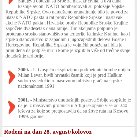
Sarajevu optužili su Srbe za masakr civila, a dva dana
kasnije avioni NATO bombardovali su položaje Vojske
Republike Srpske. Ovo namešteno granatiranje bilo je povod za
ulazak NATO pakta u rat protiv Republike Srpske i nastavak
akcije NATO pakta i Hrvatske protiv Republike Srpske Krajine
započete dvadesetak dana ranije. Tim akcijama potpuno je
proterano srpsko stanovništvo sa teritorije Kninske Krajine, kao i
srpsko stanovništvo iz zapadnih i jugozapadnih delova Bosne i
Hercegovine. Republika Srpska je vojnički poražena i bila je
prinuđena da potpiše mir u kome je izgubila više od trećine svoje
dotadašnje teritorije.
2000.
-
U Gospiću eksplozijom podmetnute bombe ubijen
Milan Levar, bivši hrvatski časnik koji je pred Haškim
sudom svjedočio o masovnom ubistvu građana srpske
nacionalnosti 1991.
2001.
-
Ministarstvo unutrašnjih poslova Srbije saopštilo je
da je iz masovnih grobnica u Srbiji iskopano više od 340
leševa za koje se pretpostavlja da su žrtve rata na Kosovu
1999. godine.
Rođeni na dan 28. avgust/kolovoz