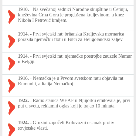
1910.
-
Na svečanoj sednici Narodne skupštine u Cetinju,
kneževina Crna Gora je proglašena kraljevinom, a knez
Nikola I Petrović kraljem.
1914.
-
Prvi svjetski rat: britanska Kraljevska mornarica
porazila njemačku flotu u Bitci za Heligolandski zaljev.
1914.
-
Prvi svjetski rat: njemačke postrojbe zauzele Namur
u Belgiji.
1916.
-
Nemačka je u Prvom svetskom ratu objavila rat
Rumuniji, a Italija Nemačkoj.
1922.
-
Radio stanica WEAF u Njujorku emitovala je, prvi
put u svetu, reklamni oglas koji je trajao 10 minuta.
1924.
-
Gruzini započeli Kolovozni ustanak protiv
sovjetske vlasti.