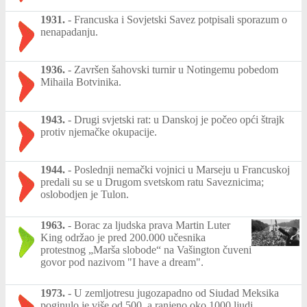
1931.
-
Francuska i Sovjetski Savez potpisali sporazum o
nenapadanju.
1936.
-
Završen šahovski turnir u Notingemu pobedom
Mihaila Botvinika.
1943.
-
Drugi svjetski rat: u Danskoj je počeo opći štrajk
protiv njemačke okupacije.
1944.
-
Poslednji nemački vojnici u Marseju u Francuskoj
predali su se u Drugom svetskom ratu Saveznicima;
oslobodjen je Tulon.
1963.
-
Borac za ljudska prava Martin Luter
King održao je pred 200.000 učesnika
protestnog „Marša slobode“ na Vašington čuveni
govor pod nazivom "I have a dream".
1973.
-
U zemljotresu jugozapadno od Siudad Meksika
poginulo je više od 500, a ranjeno oko 1000 ljudi.