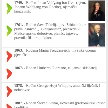
1749.
-
Rođen Johan Volfgang fon Gete (njem.
Johann Wolfgang von Goethe), njemački
književnik.
1761.
-
Rođen Sava Tekelija, prvi Srbin doktor
prava, osnivač „Tekelijanuma“, predsednik
Matice srpske, dobrotvor, plemić, trgovac,
pravnik, filantrop i ktitor.
1863.
-
Rođena Marija Freudenreich, hrvatska operna
pjevačica.
1867.
-
Rođen Umberto Giordano, talijanski skladatelj.
1878.
-
Rođen George Hoyt Whipple, američki liječnik i
nobelovac.
1887.
-
Rođen Števan Kühar, slovenski (prekomurski) pisac
i političar.