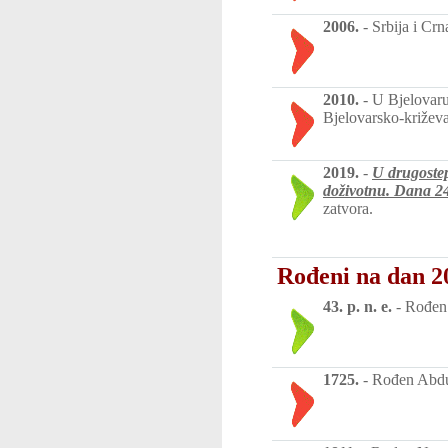
2006.
-
Srbija i Cr
2010.
-
U Bjelovaru
Bjelovarsko-križeva
2019.
-
U drugoste
doživotnu. Dana
2
zatvora.
Rođeni na dan 2
43. p. n. e.
-
Rođen 
1725.
-
Rođen Abdul