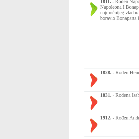
1811.
-
Rođen Napol
Napoleona I Bonapa
najmoćnijeg vladar
boravio Bonaparta
1828.
-
Rođen Henri
1831.
-
Rođena Isab
1912.
-
Rođen Andri