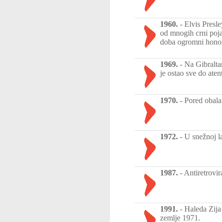
1960.
-
Elvis Presl
od mnogih crni poja
doba ogromni honor
1969.
-
Na Gibralta
je ostao sve do ate
1970.
-
Pored obala 
1972.
-
U snežnoj la
1987.
-
Antiretrovi
1991.
-
Haleda Zija
zemlje 1971.