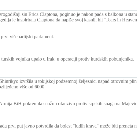
erogodišnji sin Erica Claptona, poginuo je nakon pada s balkona u stanu
edija je inspirirala Claptona da napiše svoj kasniji hit ‘Tears in Heaven
prvi višepartijski parlament.
turskih vojnika upalo u Irak, u operaciji protiv kurdskih pobunjenika.
hinrikyo izvršila u tokijskoj podzemnoj željeznici napad otrovnim pli
ozlijeđeno više od 6000.
Armija BiH pokrenula snažnu ofanzivu protiv srpskih snaga na Majevici
ada prvi put javno potvrdila da bolest "ludih krava" može biti preneta n