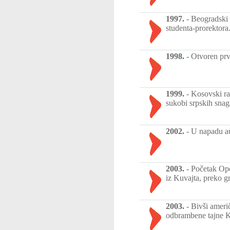
1997.
-
Beogradski 
studenta-prorektora
1998.
-
Otvoren prv
1999.
-
Kosovski ra
sukobi srpskih snag
2002.
-
U napadu au
2003.
-
Početak Ope
iz Kuvajta, preko 
2003.
-
Bivši ameri
odbrambene tajne Ki