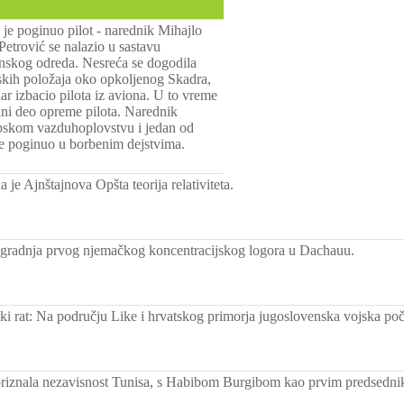
je poginuo pilot - narednik Mihajlo
Petrović se nalazio u sastavu
nskog odreda. Nesreća se dogodila
skih položaja oko opkoljenog Skadra,
ar izbacio pilota iz aviona. U to vreme
dni deo opreme pilota. Narednik
srpskom vazduhoplovstvu i jedan od
 je poginuo u borbenim dejstvima.
a je Ajnštajnova Opšta teorija relativiteta.
gradnja prvog njemačkog koncentracijskog logora u Dachauu.
ki rat: Na području Like i hrvatskog primorja jugoslovenska vojska poče
riznala nezavisnost Tunisa, s Habibom Burgibom kao prvim predsedn