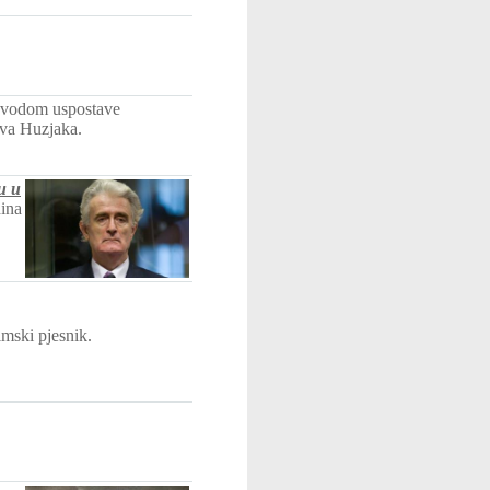
 povodom uspostave
ava Huzjaka.
u u
dina
imski pjesnik.