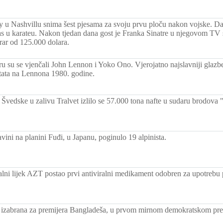
ey u Nashvillu snima šest pjesama za svoju prvu ploču nakon vojske. Da
s u karateu. Nakon tjedan dana gost je Franka Sinatre u njegovom TV 
ar od 125.000 dolara.
ru su se vjenčali John Lennon i Yoko Ono. Vjerojatno najslavniji glazbe
ntata na Lennona 1980. godine.
Švedske u zalivu Tralvet izlilo se 57.000 tona nafte u sudaru brodova "
vini na planini Fuđi, u Japanu, poginulo 19 alpinista.
ralni lijek AZT postao prvi antiviralni medikament odobren za upotrebu
 izabrana za premijera Bangladeša, u prvom mirnom demokratskom pren