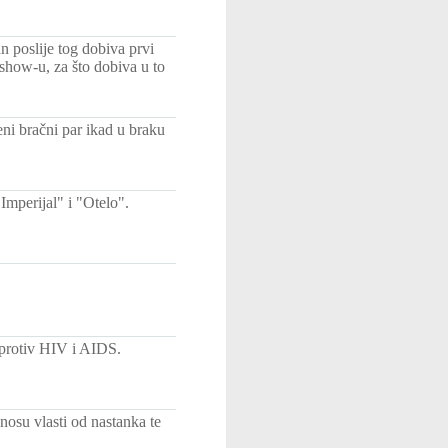
n poslije tog dobiva prvi
show-u, za što dobiva u to
ni bračni par ikad u braku
Imperijal" i "Otelo".
 protiv HIV i AIDS.
osu vlasti od nastanka te