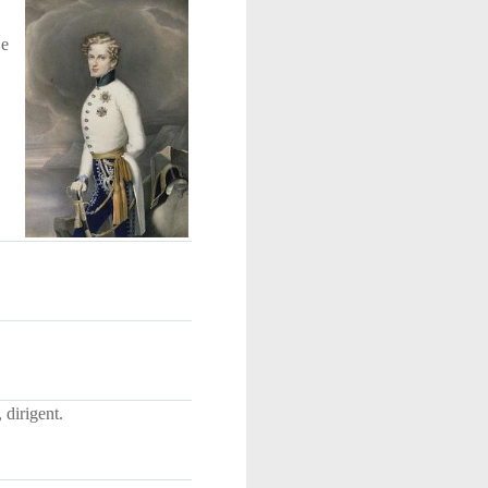
je
 dirigent.