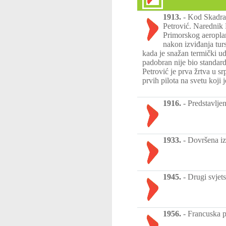
1913.
-
Kod Skadra 
Petrović. Narednik 
Primorskog aeropla
nakon izviđanja tur
kada je snažan termički ud
padobran nije bio standar
Petrović je prva žrtva u 
prvih pilota na svetu koji
1916.
-
Predstavljen
1933.
-
Dovršena iz
1945.
-
Drugi svjets
1956.
-
Francuska p