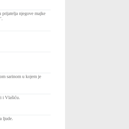
 prijatelja njegove majke
’.
nom sarinom u kojem je
 i Vlašiću.
a ljude.