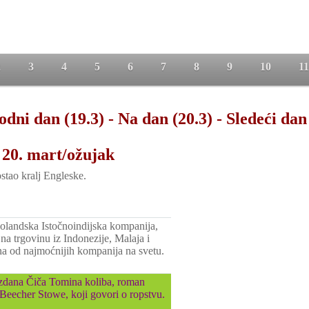
2
3
4
5
6
7
8
9
10
11
odni dan (19.3)
-
Na dan (20.3)
-
Sledeći dan
 20. mart/ožujak
stao kralj Engleske.
landska Istočnoindijska kompanija,
a trgovinu iz Indonezije, Malaja i
na od najmoćnijih kompanija na svetu.
 izdana Čiča Tomina koliba, roman
 Beecher Stowe, koji govori o ropstvu.