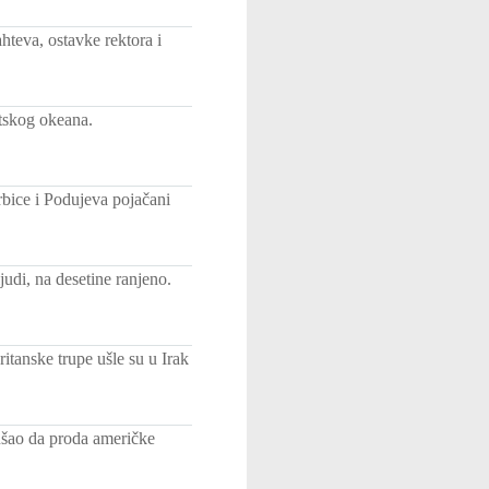
hteva, ostavke rektora i
ntskog okeana.
bice i Podujeva pojačani
di, na desetine ranjeno.
itanske trupe ušle su u Irak
kušao da proda američke