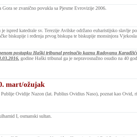
na Gora se zvanično povukla sa Pjesme Evrovizije 2006.
 je ispred katedrale sv. Terezije Avilske održano euharistijsko slavlje
čke biskupije i ređenja prvog biskupa te biskupije monsinjora Vjekosl
penom postupku Haški tribunal preinačio kaznu Radovanu Karadžić
4.03.2016.
godine Haški tribunal ga je nepravosnažno osudio na 40 go
0. mart/ožujak
Publije Ovidije Nazon (lat. Publius Ovidius Naso), poznat kao Ovid, r
hamid I, osmanski sultan.