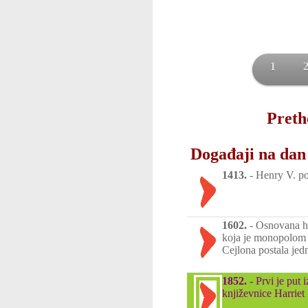
1
Preth
Događaji na dan
1413.
-
Henry V. po
1602.
-
Osnovana ho
koja je monopolom n
Cejlona postala jed
1852.
-
Prvi je put
književnice Harriet