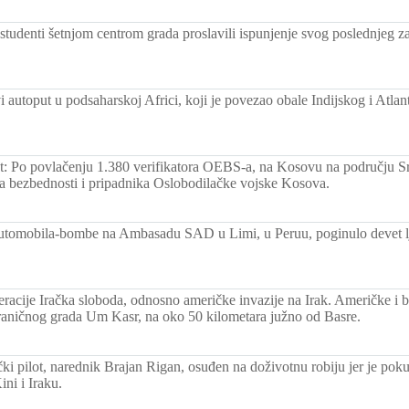
studenti šetnjom centrom grada proslavili ispunjenje svog poslednjeg za
.
i autoput u podsaharskoj Africi, koji je povezao obale Indijskog i Atla
t: Po povlačenju 1.380 verifikatora OEBS-a, na Kosovu na području Sr
a bezbednosti i pripadnika Oslobodilačke vojske Kosova.
tomobila-bombe na Ambasadu SAD u Limi, u Peruu, poginulo devet lju
racije Iračka sloboda, odnosno američke invazije na Irak. Američke i br
graničnog grada Um Kasr, na oko 50 kilometara južno od Basre.
čki pilot, narednik Brajan Rigan, osuđen na doživotnu robiju jer je po
ni i Iraku.