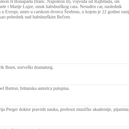
eon II Bonaparta (franc. Napoléon II), vojvoda od Rajhštada, sin
rte i Marije Lujze, unuk habsburškog cara. Nesuđen car, naslednik
a u Evropi, umro u carskom dvorcu Šenbrun, u kojem je 22 godine rani
 kao pobednik nad habsburškim Bečom.
k Ibsen, norveški dramaturg.
el Burton, britanska autorica putopisa.
ja Preger doktor pravnih nauka, profesor muzičke akademije, pijanista,