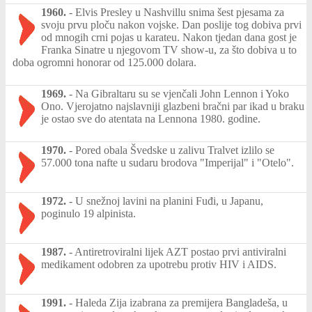
1960.
-
Elvis Presley u Nashvillu snima šest pjesama za
svoju prvu ploču nakon vojske. Dan poslije tog dobiva prvi
od mnogih crni pojas u karateu. Nakon tjedan dana gost je
Franka Sinatre u njegovom TV show-u, za što dobiva u to
doba ogromni honorar od 125.000 dolara.
1969.
-
Na Gibraltaru su se vjenčali John Lennon i Yoko
Ono. Vjerojatno najslavniji glazbeni bračni par ikad u braku
je ostao sve do atentata na Lennona 1980. godine.
1970.
-
Pored obala Švedske u zalivu Tralvet izlilo se
57.000 tona nafte u sudaru brodova "Imperijal" i "Otelo".
1972.
-
U snežnoj lavini na planini Fuđi, u Japanu,
poginulo 19 alpinista.
1987.
-
Antiretroviralni lijek AZT postao prvi antiviralni
medikament odobren za upotrebu protiv HIV i AIDS.
1991.
-
Haleda Zija izabrana za premijera Bangladeša, u