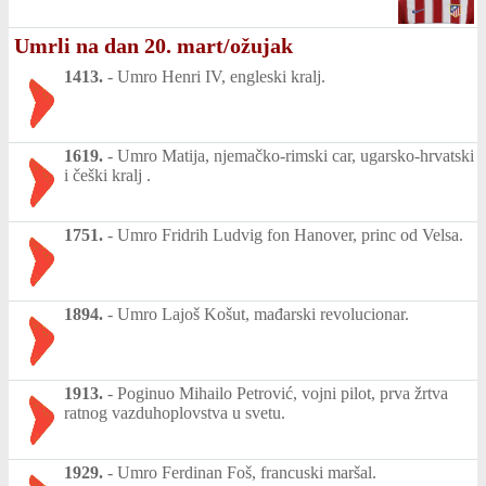
Umrli na dan 20. mart/ožujak
1413.
-
Umro Henri IV, engleski kralj.
1619.
-
Umro Matija, njemačko-rimski car, ugarsko-hrvatski
i češki kralj .
1751.
-
Umro Fridrih Ludvig fon Hanover, princ od Velsa.
1894.
-
Umro Lajoš Košut, mađarski revolucionar.
1913.
-
Poginuo Mihailo Petrović, vojni pilot, prva žrtva
ratnog vazduhoplovstva u svetu.
1929.
-
Umro Ferdinan Foš, francuski maršal.