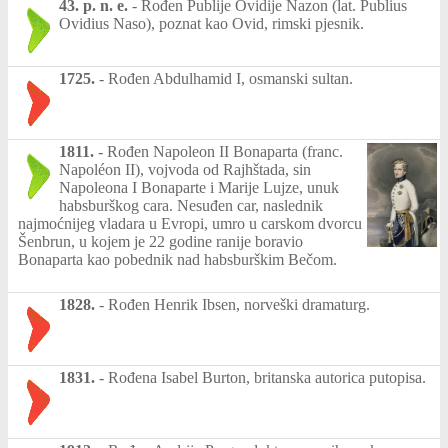
43. p. n. e.
-
Rođen Publije Ovidije Nazon (lat. Publius
Ovidius Naso), poznat kao Ovid, rimski pjesnik.
1725.
-
Rođen Abdulhamid I, osmanski sultan.
1811.
-
Rođen Napoleon II Bonaparta (franc.
Napoléon II), vojvoda od Rajhštada, sin
Napoleona I Bonaparte i Marije Lujze, unuk
habsburškog cara. Nesuđen car, naslednik
najmoćnijeg vladara u Evropi, umro u carskom dvorcu
Šenbrun, u kojem je 22 godine ranije boravio
Bonaparta kao pobednik nad habsburškim Bečom.
1828.
-
Rođen Henrik Ibsen, norveški dramaturg.
1831.
-
Rođena Isabel Burton, britanska autorica putopisa.