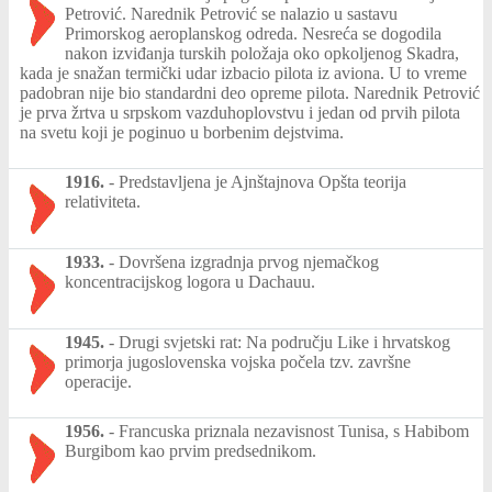
Petrović. Narednik Petrović se nalazio u sastavu
Primorskog aeroplanskog odreda. Nesreća se dogodila
nakon izviđanja turskih položaja oko opkoljenog Skadra,
kada je snažan termički udar izbacio pilota iz aviona. U to vreme
padobran nije bio standardni deo opreme pilota. Narednik Petrović
je prva žrtva u srpskom vazduhoplovstvu i jedan od prvih pilota
na svetu koji je poginuo u borbenim dejstvima.
1916.
-
Predstavljena je Ajnštajnova Opšta teorija
relativiteta.
1933.
-
Dovršena izgradnja prvog njemačkog
koncentracijskog logora u Dachauu.
1945.
-
Drugi svjetski rat: Na području Like i hrvatskog
primorja jugoslovenska vojska počela tzv. završne
operacije.
1956.
-
Francuska priznala nezavisnost Tunisa, s Habibom
Burgibom kao prvim predsednikom.