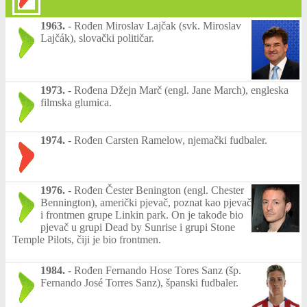
1963.
-
Rođen Miroslav Lajčak (svk. Miroslav
Lajčák), slovački političar.
1973.
-
Rođena Džejn Marč (engl. Jane March), engleska
filmska glumica.
1974.
-
Rođen Carsten Ramelow, njemački fudbaler.
1976.
-
Rođen Čester Benington (engl. Chester
Bennington), američki pjevač, poznat kao pjevač
i frontmen grupe Linkin park. On je takođe bio
pjevač u grupi Dead by Sunrise i grupi Stone
Temple Pilots, čiji je bio frontmen.
1984.
-
Rođen Fernando Hose Tores Sanz (šp.
Fernando José Torres Sanz), španski fudbaler.