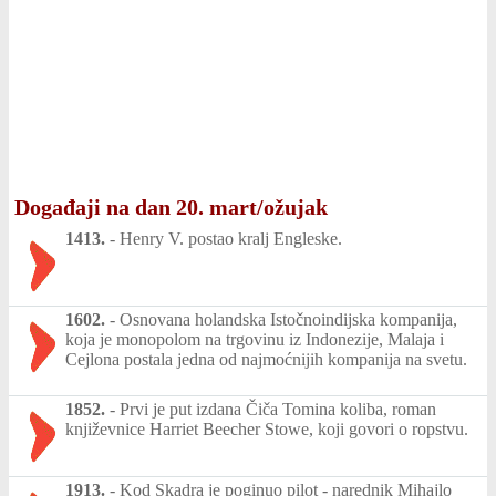
Događaji na dan 20. mart/ožujak
1413.
-
Henry V. postao kralj Engleske.
1602.
-
Osnovana holandska Istočnoindijska kompanija,
koja je monopolom na trgovinu iz Indonezije, Malaja i
Cejlona postala jedna od najmoćnijih kompanija na svetu.
1852.
-
Prvi je put izdana Čiča Tomina koliba, roman
književnice Harriet Beecher Stowe, koji govori o ropstvu.
1913.
-
Kod Skadra je poginuo pilot - narednik Mihajlo