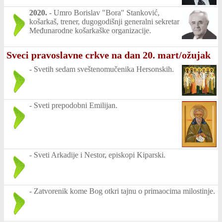
2020.
-
Umro Borislav "Bora" Stanković,
košarkaš, trener, dugogodišnji generalni sekretar
Međunarodne košarkaške organizacije.
Sveci pravoslavne crkve na dan 20. mart/ožujak
-
Svetih sedam sveštenomučenika Hersonskih.
-
Sveti prepodobni Emilijan.
-
Sveti Arkadije i Nestor, episkopi Kiparski.
-
Zatvorenik kome Bog otkri tajnu o primaocima milostinje.