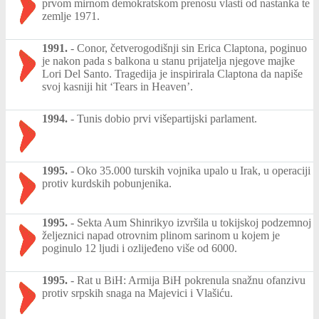
prvom mirnom demokratskom prenosu vlasti od nastanka te
zemlje 1971.
1991.
-
Conor, četverogodišnji sin Erica Claptona, poginuo
je nakon pada s balkona u stanu prijatelja njegove majke
Lori Del Santo. Tragedija je inspirirala Claptona da napiše
svoj kasniji hit ‘Tears in Heaven’.
1994.
-
Tunis dobio prvi višepartijski parlament.
1995.
-
Oko 35.000 turskih vojnika upalo u Irak, u operaciji
protiv kurdskih pobunjenika.
1995.
-
Sekta Aum Shinrikyo izvršila u tokijskoj podzemnoj
željeznici napad otrovnim plinom sarinom u kojem je
poginulo 12 ljudi i ozlijeđeno više od 6000.
1995.
-
Rat u BiH: Armija BiH pokrenula snažnu ofanzivu
protiv srpskih snaga na Majevici i Vlašiću.