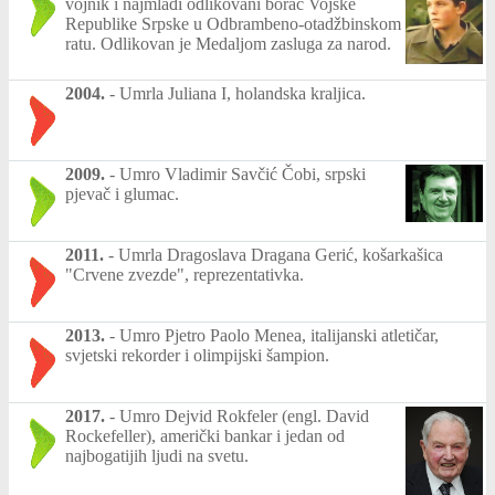
vojnik i najmlađi odlikovani borac Vojske
Republike Srpske u Odbrambeno-otadžbinskom
ratu. Odlikovan je Medaljom zasluga za narod.
2004.
-
Umrla Juliana I, holandska kraljica.
2009.
-
Umro Vladimir Savčić Čobi, srpski
pjevač i glumac.
2011.
-
Umrla Dragoslava Dragana Gerić, košarkašica
"Crvene zvezde", reprezentativka.
2013.
-
Umro Pjetro Paolo Menea, italijanski atletičar,
svjetski rekorder i olimpijski šampion.
2017.
-
Umro Dejvid Rokfeler (engl. David
Rockefeller), američki bankar i jedan od
najbogatijih ljudi na svetu.