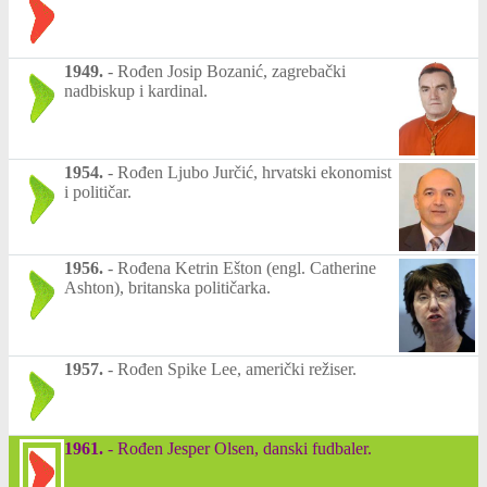
1949.
-
Rođen Josip Bozanić, zagrebački
nadbiskup i kardinal.
1954.
-
Rođen Ljubo Jurčić, hrvatski ekonomist
i političar.
1956.
-
Rođena Ketrin Ešton (engl. Catherine
Ashton), britanska političarka.
1957.
-
Rođen Spike Lee, američki režiser.
1961.
-
Rođen Jesper Olsen, danski fudbaler.