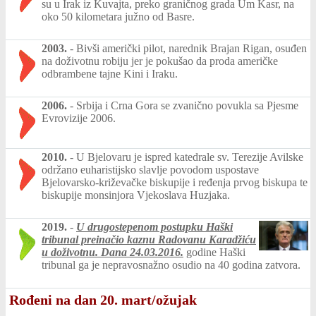
su u Irak iz Kuvajta, preko graničnog grada Um Kasr, na
oko 50 kilometara južno od Basre.
2003.
-
Bivši američki pilot, narednik Brajan Rigan, osuđen
na doživotnu robiju jer je pokušao da proda američke
odbrambene tajne Kini i Iraku.
2006.
-
Srbija i Crna Gora se zvanično povukla sa Pjesme
Evrovizije 2006.
2010.
-
U Bjelovaru je ispred katedrale sv. Terezije Avilske
održano euharistijsko slavlje povodom uspostave
Bjelovarsko-križevačke biskupije i ređenja prvog biskupa te
biskupije monsinjora Vjekoslava Huzjaka.
2019.
-
U drugostepenom postupku Haški
tribunal preinačio kaznu Radovanu Karadžiću
u doživotnu. Dana
24.03.2016.
godine Haški
tribunal ga je nepravosnažno osudio na 40 godina zatvora.
Rođeni na dan 20. mart/ožujak