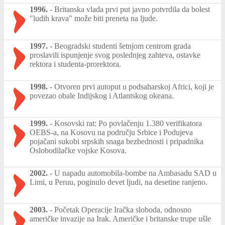
1996.
-
Britanska vlada prvi put javno potvrdila da bolest
"ludih krava" može biti preneta na ljude.
1997.
-
Beogradski studenti šetnjom centrom grada
proslavili ispunjenje svog poslednjeg zahteva, ostavke
rektora i studenta-prorektora.
1998.
-
Otvoren prvi autoput u podsaharskoj Africi, koji je
povezao obale Indijskog i Atlantskog okeana.
1999.
-
Kosovski rat: Po povlačenju 1.380 verifikatora
OEBS-a, na Kosovu na području Srbice i Podujeva
pojačani sukobi srpskih snaga bezbednosti i pripadnika
Oslobodilačke vojske Kosova.
2002.
-
U napadu automobila-bombe na Ambasadu SAD u
Limi, u Peruu, poginulo devet ljudi, na desetine ranjeno.
2003.
-
Početak Operacije Iračka sloboda, odnosno
američke invazije na Irak. Američke i britanske trupe ušle