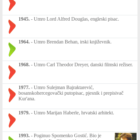
1945.
-
Umro Lord Alfred Douglas, engleski pisac.
1964.
-
Umro Brendan Behan, irski književnik.
1968.
-
Umro Carl Theodor Dreyer, danski filmski režiser.
1977.
-
Umro Sulejman Bajraktarević,
bosanskohercegovački putopisac, pjesnik i prepisivač
Kur'ana.
1979.
-
Umro Marijan Haberle, hrvatski arhitekt.
1993.
-
Poginuo Spomenko Gostić. Bio je