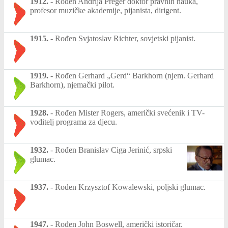
1912.
-
Rođen Andrija Preger doktor pravnih nauka,
profesor muzičke akademije, pijanista, dirigent.
1915.
-
Rođen Svjatoslav Richter, sovjetski pijanist.
1919.
-
Rođen Gerhard „Gerd“ Barkhorn (njem. Gerhard
Barkhorn), njemački pilot.
1928.
-
Rođen Mister Rogers, američki svećenik i TV-
voditelj programa za djecu.
1932.
-
Rođen Branislav Ciga Jerinić, srpski
glumac.
1937.
-
Rođen Krzysztof Kowalewski, poljski glumac.
1947.
-
Rođen John Boswell, američki istoričar.