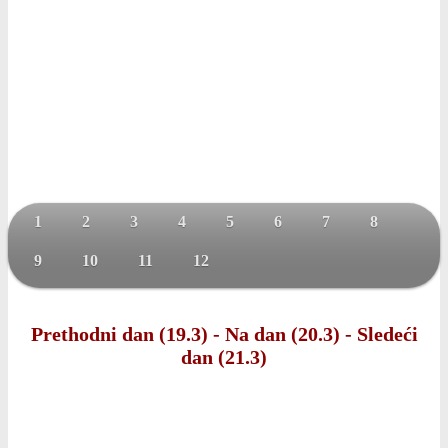
1
2
3
4
5
6
7
8
9
10
11
12
Prethodni dan (19.3)
-
Na dan (20.3)
-
Sledeći
dan (21.3)