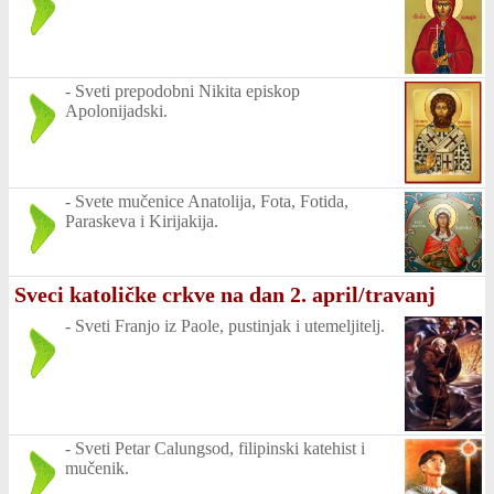
-
Sveti prepodobni Nikita episkop
Apolonijadski.
-
Svete mučenice Anatolija, Fota, Fotida,
Paraskeva i Kirijakija.
Sveci katoličke crkve na dan 2. april/travanj
-
Sveti Franjo iz Paole, pustinjak i utemeljitelj.
-
Sveti Petar Calungsod, filipinski katehist i
mučenik.