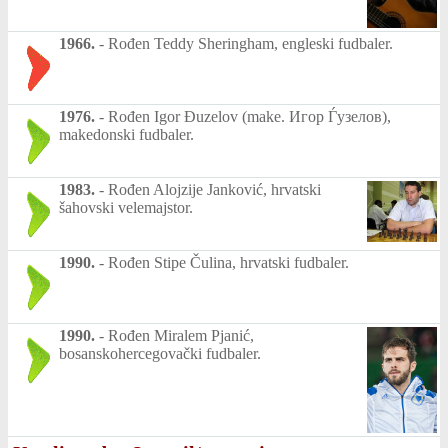
1966.
-
Rođen Teddy Sheringham, engleski fudbaler.
1976.
-
Rođen Igor Đuzelov (make. Игор Ѓузелов),
makedonski fudbaler.
1983.
-
Rođen Alojzije Janković, hrvatski
šahovski velemajstor.
1990.
-
Rođen Stipe Čulina, hrvatski fudbaler.
1990.
-
Rođen Miralem Pjanić,
bosanskohercegovački fudbaler.