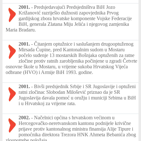
2001.
-
Predsjedavajući Predsjedništva BiH Jozo
Križanović razriješio dužnosti zapovjednika Prvog
gardijskog zbora hrvatske komponente Vojske Federacije
BiH, generala Zlatana Miju Jelića i njegovog zamjenika
Maria Bradaru.
2001.
-
Čitanjem optužnice i saslušanjem drugooptuženog
Mirsada Ćupine, pred Kantonalnim sudom u Mostaru
počelo suđenje 13 mostarskih Bošnjaka optuženih za ratne
zločine protiv ratnih zarobljenika počinjene u zgradi Četvrte
osnovne škole u Mostaru, u vrijeme sukoba Hrvatskog Vijeća
odbrane (HVO) i Armije BiH 1993. godine.
2001.
-
Bivši predsjednik Srbije i SR Jugoslavije i optuženi
ratni zločinac Slobodan Milošević priznao da je SR
Jugoslavija davala pomoć u oružju i municiji Srbima u BiH
i u Hrvatskoj za vrijeme rata.
2002.
-
Načelnici općina s hrvatskom većinom u
Hercegovačko-neretvanskom kantonu podnijele krivične
prijave protiv kantonalnog ministra finansija Alije Tipure i
pomoćnika direktora Trezora HNK Ahmeta Bebanića zbog
zloupotrebe položaja.