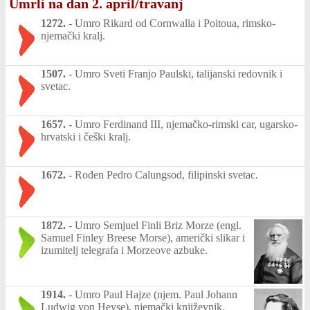
Umrli na dan 2. april/travanj
1272.
-
Umro Rikard od Cornwalla i Poitoua, rimsko-
njemački kralj.
1507.
-
Umro Sveti Franjo Paulski, talijanski redovnik i
svetac.
1657.
-
Umro Ferdinand III, njemačko-rimski car, ugarsko-
hrvatski i češki kralj.
1672.
-
Rođen Pedro Calungsod, filipinski svetac.
1872.
-
Umro Semjuel Finli Briz Morze (engl.
Samuel Finley Breese Morse), američki slikar i
izumitelj telegrafa i Morzeove azbuke.
1914.
-
Umro Paul Hajze (njem. Paul Johann
Ludwig von Heyse), njemački književnik.