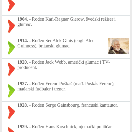
1904.
-
Rođen Karl-Ragnar Gierow, švedski režiser i
glumac.
1914.
-
Rođen Ser Alek Ginis (engl. Alec
Guinness), britanski glumac.
1920.
-
Rođen Jack Webb, američki glumac i TV-
producent.
1927.
-
Rođen Ferenc Puškaš (mađ. Puskás Ferenc),
mađarski fudbaler i trener.
1928.
-
Rođen Serge Gainsbourg, francuski kantautor.
1929.
-
Rođen Hans Koschnick, njemački političar.