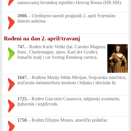
samozvanoj hrvatskoj republici Herceg Bosna (HR HB).
2008.
-
Ujedinjeni narodi proglasili 2. april Svjetskim
danom autizma.
Rođeni na dan 2. april/travanj
747.
-
Rođen Karlo Veliki (lat. Carolus Magnus;
franc. Charlemagne, njem. Karl der Große),
franački kralj i car Svetog Rimskog carstva.
1647.
-
Rođena Marija Sibila Merijan, švajcarska naučnica,
izučavala metamorfozu insekata i biljaka i skicirala ih.
1725.
-
Rođen Giacomo Casanova, talijanski avanturist,
ljubavnik i književnik.
1758.
-
Rođen Džejms Monro, američki političar.