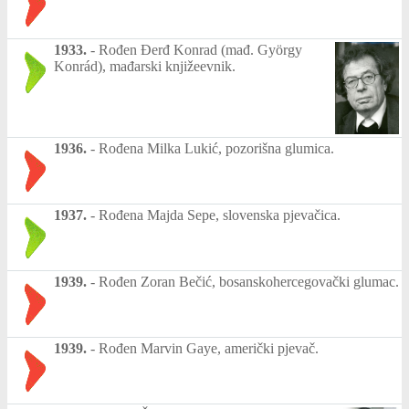
1933.
-
Rođen Đerđ Konrad (mađ. György
Konrád), mađarski knjižeevnik.
1936.
-
Rođena Milka Lukić, pozorišna glumica.
1937.
-
Rođena Majda Sepe, slovenska pjevačica.
1939.
-
Rođen Zoran Bečić, bosanskohercegovački glumac.
1939.
-
Rođen Marvin Gaye, američki pjevač.