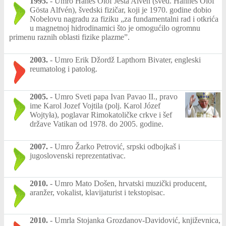
1995.
-
Umro Hanes Olof Jesta Alven (šved. Hannes Olof
Gösta Alfvén), švedski fizičar, koji je 1970. godine dobio
Nobelovu nagradu za fiziku „za fundamentalni rad i otkrića
u magnetnoj hidrodinamici što je omogućilo ogromnu
primenu raznih oblasti fizike plazme”.
2003.
-
Umro Erik Džordž Lapthorn Bivater, engleski
reumatolog i patolog.
2005.
-
Umro Sveti papa Ivan Pavao II., pravo
ime Karol Jozef Vojtila (polj. Karol Józef
Wojtyła), poglavar Rimokatoličke crkve i šef
države Vatikan od 1978. do 2005. godine.
2007.
-
Umro Žarko Petrović, srpski odbojkaš i
jugoslovenski reprezentativac.
2010.
-
Umro Mato Došen, hrvatski muzički producent,
aranžer, vokalist, klavijaturist i tekstopisac.
2010.
-
Umrla Stojanka Grozdanov-Davidović, književnica,