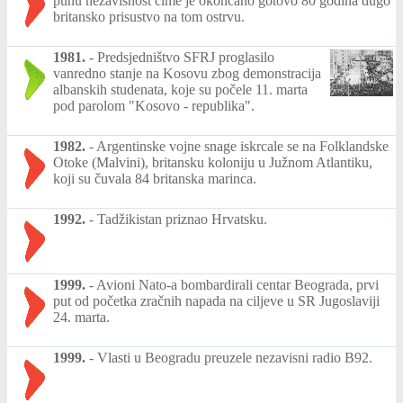
punu nezavisnost čime je okončano gotovo 80 godina dugo
britansko prisustvo na tom ostrvu.
1981.
-
Predsjedništvo SFRJ proglasilo
vanredno stanje na Kosovu zbog demonstracija
albanskih studenata, koje su počele 11. marta
pod parolom "Kosovo - republika".
1982.
-
Argentinske vojne snage iskrcale se na Folklandske
Otoke (Malvini), britansku koloniju u Južnom Atlantiku,
koji su čuvala 84 britanska marinca.
1992.
-
Tadžikistan priznao Hrvatsku.
1999.
-
Avioni Nato-a bombardirali centar Beograda, prvi
put od početka zračnih napada na ciljeve u SR Jugoslaviji
24. marta.
1999.
-
Vlasti u Beogradu preuzele nezavisni radio B92.