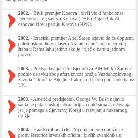
2002.
-
Bivši premijer Kosova i bivši vioki funkcioner
Demokratskog saveza Kosova (DSK) Bujar Bukoši
osnovao Novu partiju Kosova (NPK).
2002.
-
Izraelski premijer Ariel Šaron izjavio da će dopustiti
palestinskom lideru Jaseru Arafatu napuštanje njegovog
štaba u Ramallahu jedino ako je "riječ o karti u jednom
pravcu".
2003.
-
Predsjedavajući Predsjedništva BiH Mirko Šarović
podnio ostavku zbog afere izvoza oružja Vazduhoplovnog
zavoda "Orao" iz Bijeljine Iraku, koji je bio pod sankcijama
UN.
2003.
-
Američki predsjednik George W. Bush najavio
sankcije pakistanskoj laboratoriji za nuklearna istraživanja
jer je pomagala Sjevernoj Koreji u razvijanju nukearnog
oružja.
2004.
-
Haaški tribunal (ICTY) objelodanio optužnice
protiv šestorice hrvatskih oficira i bivših zvaničnika u