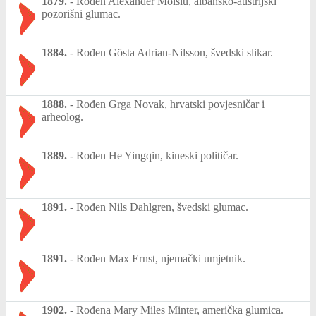
1879.
-
Rođen Alexander Moisiu, albansko-austrijski
pozorišni glumac.
1884.
-
Rođen Gösta Adrian-Nilsson, švedski slikar.
1888.
-
Rođen Grga Novak, hrvatski povjesničar i
arheolog.
1889.
-
Rođen He Yingqin, kineski političar.
1891.
-
Rođen Nils Dahlgren, švedski glumac.
1891.
-
Rođen Max Ernst, njemački umjetnik.
1902.
-
Rođena Mary Miles Minter, američka glumica.