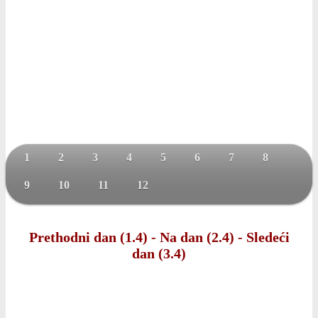
1
2
3
4
5
6
7
8
9
10
11
12
Prethodni dan (1.4)
-
Na dan (2.4)
-
Sledeći
dan (3.4)