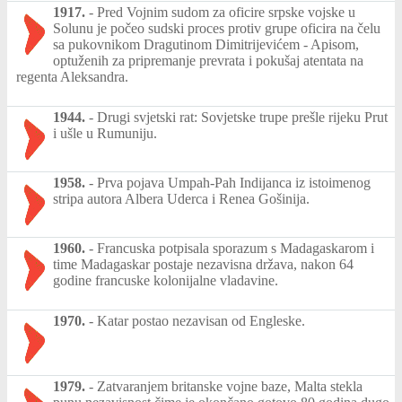
1917.
-
Pred Vojnim sudom za oficire srpske vojske u
Solunu je počeo sudski proces protiv grupe oficira na čelu
sa pukovnikom Dragutinom Dimitrijevićem - Apisom,
optuženih za pripremanje prevrata i pokušaj atentata na
regenta Aleksandra.
1944.
-
Drugi svjetski rat: Sovjetske trupe prešle rijeku Prut
i ušle u Rumuniju.
1958.
-
Prva pojava Umpah-Pah Indijanca iz istoimenog
stripa autora Albera Uderca i Renea Gošinija.
1960.
-
Francuska potpisala sporazum s Madagaskarom i
time Madagaskar postaje nezavisna država, nakon 64
godine francuske kolonijalne vladavine.
1970.
-
Katar postao nezavisan od Engleske.
1979.
-
Zatvaranjem britanske vojne baze, Malta stekla