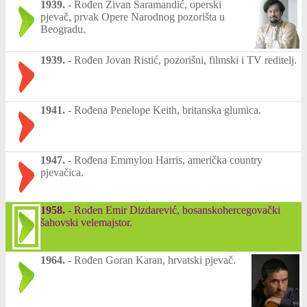
1939.
-
Rođen Živan Saramandić, operski
pjevač, prvak Opere Narodnog pozorišta u
Beogradu.
1939.
-
Rođen Jovan Ristić, pozorišni, filmski i TV reditelj.
1941.
-
Rođena Penelope Keith, britanska glumica.
1947.
-
Rođena Emmylou Harris, američka country
pjevačica.
1958.
-
Rođen Emir Dizdarević, bosanskohercegovački
šahovski velemajstor.
1964.
-
Rođen Goran Karan, hrvatski pjevač.