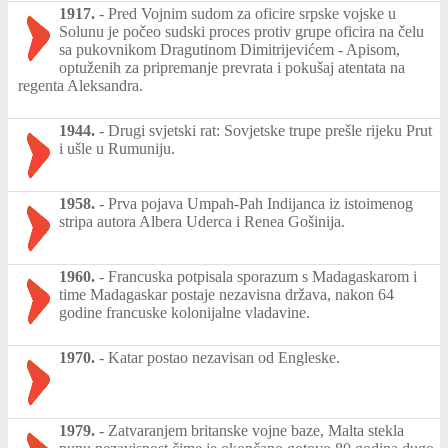
1917.
-
Pred Vojnim sudom za oficire srpske vojske u
Solunu je počeo sudski proces protiv grupe oficira na čelu
sa pukovnikom Dragutinom Dimitrijevićem - Apisom,
optuženih za pripremanje prevrata i pokušaj atentata na
regenta Aleksandra.
1944.
-
Drugi svjetski rat: Sovjetske trupe prešle rijeku Prut
i ušle u Rumuniju.
1958.
-
Prva pojava Umpah-Pah Indijanca iz istoimenog
stripa autora Albera Uderca i Renea Gošinija.
1960.
-
Francuska potpisala sporazum s Madagaskarom i
time Madagaskar postaje nezavisna država, nakon 64
godine francuske kolonijalne vladavine.
1970.
-
Katar postao nezavisan od Engleske.
1979.
-
Zatvaranjem britanske vojne baze, Malta stekla