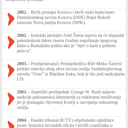
2002.
-
Bivši premijer Kosova i bivši vioki funkcioner
Demokratskog saveza Kosova (DSK) Bujar Bukoši
osnovao Novu partiju Kosova (NPK).
2002.
-
Izraelski premijer Ariel Šaron izjavio da će dopustiti
palestinskom lideru Jaseru Arafatu napuštanje njegovog
štaba u Ramallahu jedino ako je "riječ o karti u jednom
pravcu".
2003.
-
Predsjedavajući Predsjedništva BiH Mirko Šarović
podnio ostavku zbog afere izvoza oružja Vazduhoplovnog
zavoda "Orao" iz Bijeljine Iraku, koji je bio pod sankcijama
UN.
2003.
-
Američki predsjednik George W. Bush najavio
sankcije pakistanskoj laboratoriji za nuklearna istraživanja
jer je pomagala Sjevernoj Koreji u razvijanju nukearnog
oružja.
2004.
-
Haaški tribunal (ICTY) objelodanio optužnice
protiv šestorice hrvatskih oficira i bivših zvaničnika u