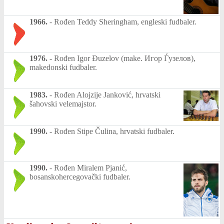
1966.
-
Rođen Teddy Sheringham, engleski fudbaler.
1976.
-
Rođen Igor Đuzelov (make. Игор Ѓузелов),
makedonski fudbaler.
1983.
-
Rođen Alojzije Janković, hrvatski
šahovski velemajstor.
1990.
-
Rođen Stipe Čulina, hrvatski fudbaler.
1990.
-
Rođen Miralem Pjanić,
bosanskohercegovački fudbaler.