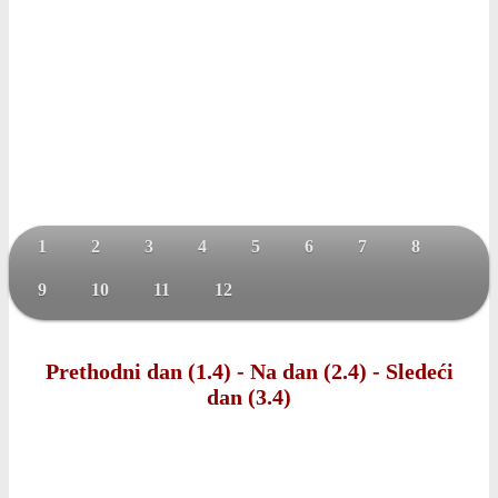
1
2
3
4
5
6
7
8
9
10
11
12
Prethodni dan (1.4)
-
Na dan (2.4)
-
Sledeći
dan (3.4)