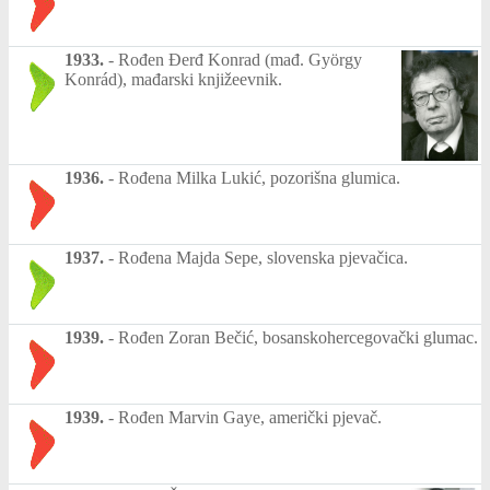
1933.
-
Rođen Đerđ Konrad (mađ. György
Konrád), mađarski knjižeevnik.
1936.
-
Rođena Milka Lukić, pozorišna glumica.
1937.
-
Rođena Majda Sepe, slovenska pjevačica.
1939.
-
Rođen Zoran Bečić, bosanskohercegovački glumac.
1939.
-
Rođen Marvin Gaye, američki pjevač.