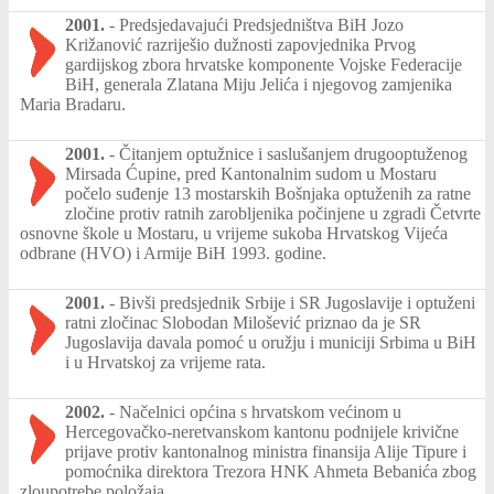
2001.
-
Predsjedavajući Predsjedništva BiH Jozo
Križanović razriješio dužnosti zapovjednika Prvog
gardijskog zbora hrvatske komponente Vojske Federacije
BiH, generala Zlatana Miju Jelića i njegovog zamjenika
Maria Bradaru.
2001.
-
Čitanjem optužnice i saslušanjem drugooptuženog
Mirsada Ćupine, pred Kantonalnim sudom u Mostaru
počelo suđenje 13 mostarskih Bošnjaka optuženih za ratne
zločine protiv ratnih zarobljenika počinjene u zgradi Četvrte
osnovne škole u Mostaru, u vrijeme sukoba Hrvatskog Vijeća
odbrane (HVO) i Armije BiH 1993. godine.
2001.
-
Bivši predsjednik Srbije i SR Jugoslavije i optuženi
ratni zločinac Slobodan Milošević priznao da je SR
Jugoslavija davala pomoć u oružju i municiji Srbima u BiH
i u Hrvatskoj za vrijeme rata.
2002.
-
Načelnici općina s hrvatskom većinom u
Hercegovačko-neretvanskom kantonu podnijele krivične
prijave protiv kantonalnog ministra finansija Alije Tipure i
pomoćnika direktora Trezora HNK Ahmeta Bebanića zbog
zloupotrebe položaja.