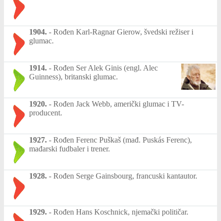
1904.
-
Rođen Karl-Ragnar Gierow, švedski režiser i
glumac.
1914.
-
Rođen Ser Alek Ginis (engl. Alec
Guinness), britanski glumac.
1920.
-
Rođen Jack Webb, američki glumac i TV-
producent.
1927.
-
Rođen Ferenc Puškaš (mađ. Puskás Ferenc),
mađarski fudbaler i trener.
1928.
-
Rođen Serge Gainsbourg, francuski kantautor.
1929.
-
Rođen Hans Koschnick, njemački političar.