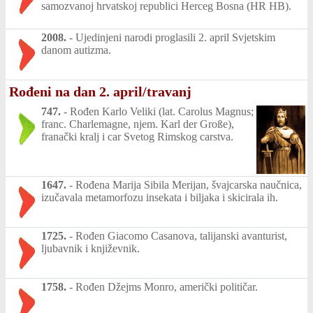
samozvanoj hrvatskoj republici Herceg Bosna (HR HB).
2008.
-
Ujedinjeni narodi proglasili 2. april Svjetskim
danom autizma.
Rođeni na dan 2. april/travanj
747.
-
Rođen Karlo Veliki (lat. Carolus Magnus;
franc. Charlemagne, njem. Karl der Große),
franački kralj i car Svetog Rimskog carstva.
1647.
-
Rođena Marija Sibila Merijan, švajcarska naučnica,
izučavala metamorfozu insekata i biljaka i skicirala ih.
1725.
-
Rođen Giacomo Casanova, talijanski avanturist,
ljubavnik i književnik.
1758.
-
Rođen Džejms Monro, američki političar.