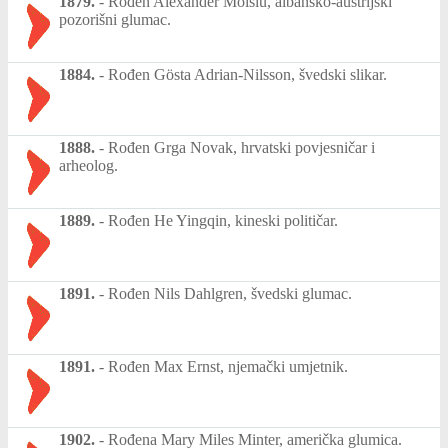
1879.
-
Rođen Alexander Moisiu, albansko-austrijski
pozorišni glumac.
1884.
-
Rođen Gösta Adrian-Nilsson, švedski slikar.
1888.
-
Rođen Grga Novak, hrvatski povjesničar i
arheolog.
1889.
-
Rođen He Yingqin, kineski političar.
1891.
-
Rođen Nils Dahlgren, švedski glumac.
1891.
-
Rođen Max Ernst, njemački umjetnik.
1902.
-
Rođena Mary Miles Minter, američka glumica.