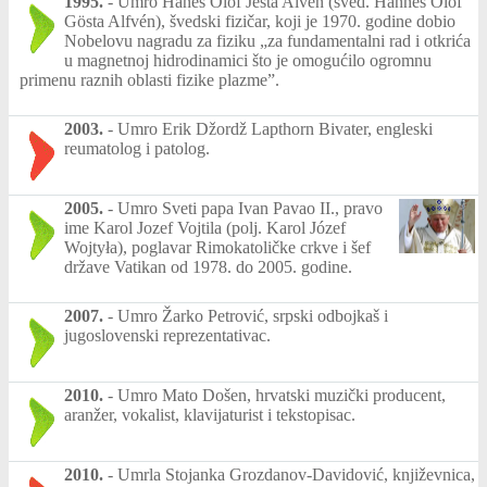
1995.
-
Umro Hanes Olof Jesta Alven (šved. Hannes Olof
Gösta Alfvén), švedski fizičar, koji je 1970. godine dobio
Nobelovu nagradu za fiziku „za fundamentalni rad i otkrića
u magnetnoj hidrodinamici što je omogućilo ogromnu
primenu raznih oblasti fizike plazme”.
2003.
-
Umro Erik Džordž Lapthorn Bivater, engleski
reumatolog i patolog.
2005.
-
Umro Sveti papa Ivan Pavao II., pravo
ime Karol Jozef Vojtila (polj. Karol Józef
Wojtyła), poglavar Rimokatoličke crkve i šef
države Vatikan od 1978. do 2005. godine.
2007.
-
Umro Žarko Petrović, srpski odbojkaš i
jugoslovenski reprezentativac.
2010.
-
Umro Mato Došen, hrvatski muzički producent,
aranžer, vokalist, klavijaturist i tekstopisac.
2010.
-
Umrla Stojanka Grozdanov-Davidović, književnica,