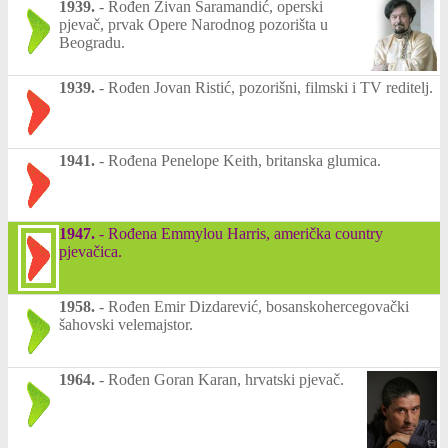
1939.
-
Rođen Živan Saramandić, operski
pjevač, prvak Opere Narodnog pozorišta u
Beogradu.
1939.
-
Rođen Jovan Ristić, pozorišni, filmski i TV reditelj.
1941.
-
Rođena Penelope Keith, britanska glumica.
1947.
-
Rođena Emmylou Harris, američka country
pjevačica.
1958.
-
Rođen Emir Dizdarević, bosanskohercegovački
šahovski velemajstor.
1964.
-
Rođen Goran Karan, hrvatski pjevač.