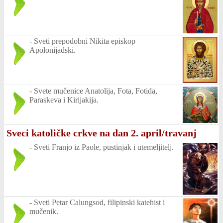
-
Sveti prepodobni Nikita episkop
Apolonijadski.
-
Svete mučenice Anatolija, Fota, Fotida,
Paraskeva i Kirijakija.
Sveci katoličke crkve na dan 2. april/travanj
-
Sveti Franjo iz Paole, pustinjak i utemeljitelj.
-
Sveti Petar Calungsod, filipinski katehist i
mučenik.