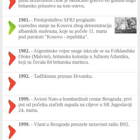
punu nezavisnost čime je okončano gotovo 80 godina dugo
britansko prisustvo na tom ostrvu.
1981.
-
Predsjedništvo SFRJ proglasilo
vanredno stanje na Kosovu zbog demonstracija
albanskih studenata, koje su počele 11. marta
pod parolom "Kosovo - republika".
1982.
-
Argentinske vojne snage iskrcale se na Folklandske
Otoke (Malvini), britansku koloniju u Južnom Atlantiku,
koji su čuvala 84 britanska marinca.
1992.
-
Tadžikistan priznao Hrvatsku.
1999.
-
Avioni Nato-a bombardirali centar Beograda, prvi
put od početka zračnih napada na ciljeve u SR Jugoslaviji
24. marta.
1999.
-
Vlasti u Beogradu preuzele nezavisni radio B92.