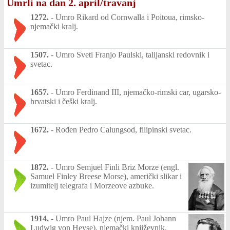
Umrli na dan 2. april/travanj
1272.
-
Umro Rikard od Cornwalla i Poitoua, rimsko-
njemački kralj.
1507.
-
Umro Sveti Franjo Paulski, talijanski redovnik i
svetac.
1657.
-
Umro Ferdinand III, njemačko-rimski car, ugarsko-
hrvatski i češki kralj.
1672.
-
Rođen Pedro Calungsod, filipinski svetac.
1872.
-
Umro Semjuel Finli Briz Morze (engl.
Samuel Finley Breese Morse), američki slikar i
izumitelj telegrafa i Morzeove azbuke.
1914.
-
Umro Paul Hajze (njem. Paul Johann
Ludwig von Heyse), njemački književnik.