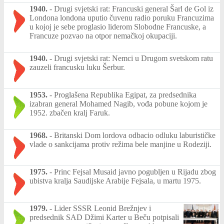
1940.
-
Drugi svjetski rat: Francuski general Šarl de Gol iz
Londona londona uputio čuvenu radio poruku Francuzima
u kojoj je sebe proglasio liderom Slobodne Francuske, a
Francuze pozvao na otpor nemačkoj okupaciji.
1940.
-
Drugi svjetski rat: Nemci u Drugom svetskom ratu
zauzeli francusku luku Šerbur.
1953.
-
Proglašena Republika Egipat, za predsednika
izabran general Mohamed Nagib, vođa pobune kojom je
1952. zbačen kralj Faruk.
1968.
-
Britanski Dom lordova odbacio odluku laburističke
vlade o sankcijama protiv režima bele manjine u Rodeziji.
1975.
-
Princ Fejsal Musaid javno pogubljen u Rijadu zbog
ubistva kralja Saudijske Arabije Fejsala, u martu 1975.
1979.
-
Lider SSSR Leonid Brežnjev i
predsednik SAD Džimi Karter u Beču potpisali