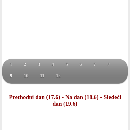
1
2
3
4
5
6
7
8
9
10
11
12
Prethodni dan (17.6)
-
Na dan (18.6)
-
Sledeći
dan (19.6)