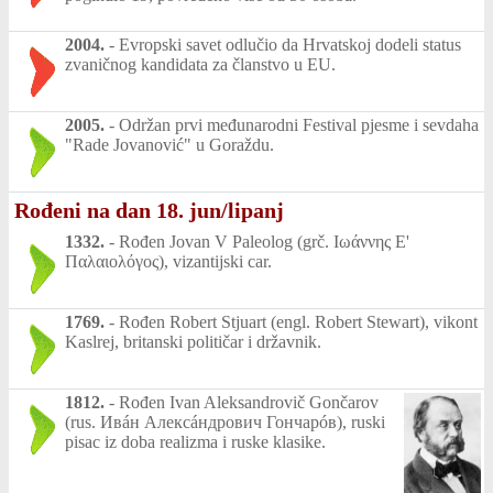
2004.
-
Evropski savet odlučio da Hrvatskoj dodeli status
zvaničnog kandidata za članstvo u EU.
2005.
-
Održan prvi međunarodni Festival pjesme i sevdaha
"Rade Jovanović" u Goraždu.
Rođeni na dan 18. jun/lipanj
1332.
-
Rođen Jovan V Paleolog (grč. Ιωάννης Ε'
Παλαιολόγος), vizantijski car.
1769.
-
Rođen Robert Stjuart (engl. Robert Stewart), vikont
Kaslrej, britanski političar i državnik.
1812.
-
Rođen Ivan Aleksandrovič Gončarov
(rus. Ивáн Алексáндрович Гончарóв), ruski
pisac iz doba realizma i ruske klasike.