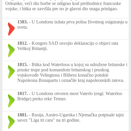
Orleanke, veći dio borbe se odigrao kod prethodnice francuske
vojske, i bitka se završila pre no je glavni dio snaga pristigao.
1583.
-
U Londonu izdata prva polisa životnog osiguranja u
svetu.
1812.
-
Kongres SAD usvojio deklaraciju o objavi rata
Velikoj Britaniji.
1815.
-
Bitka kod Waterlooa u kojoj su udružene britanske i
pruske trupe pod komandom britanskog i pruskog
vojskovođe Velingtona i Blihera konačno potukle
Napoleona Bonapartu i označile kraj napoleonskih ratova.
1817.
-
U Londonu otvoren most Vaterlo (engl. Waterloo
Bridge) preko reke Temze.
1881.
-
Rusija, Austro-Ugarska i Njemačka potpisale tajni
savez "Liga tri cara" na tri godine.