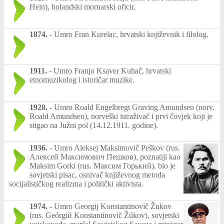
Hein), holandski mornarski oficir.
1874.
-
Umro Fran Kurelac, hrvatski književnik i filolog.
1911.
-
Umro Franjo Ksaver Kuhač, hrvatski
etnomuzikolog i istoričar muzike.
1928.
-
Umro Roald Engelbregt Graving Amundsen (norv.
Roald Amundsen), norveški istraživač i prvi čovjek koji je
stigao na Južni pol (14.12.1911. godine).
1936.
-
Umro Aleksej Maksimovič Peškov (rus.
Алексей Максимович Пешков), poznatiji kao
Maksim Gorki (rus. Максим Горький), bio je
sovjetski pisac, osnivač književnog metoda
socijalističkog realizma i politički aktivista.
1974.
-
Umro Georgij Konstantinovič Žukov
(rus. Geórgiй Konstantínovič Žúkov), sovjetski