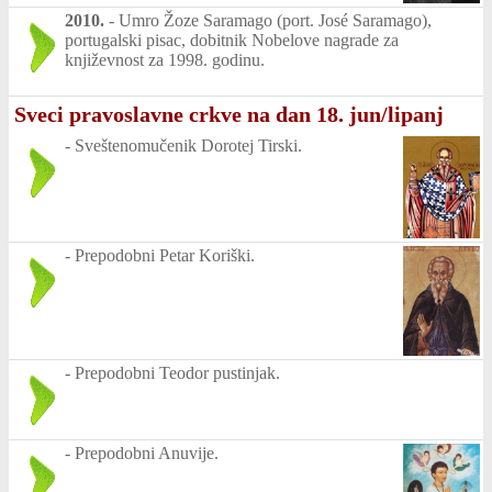
2010.
-
Umro Žoze Saramago (port. José Saramago),
portugalski pisac, dobitnik Nobelove nagrade za
književnost za 1998. godinu.
Sveci pravoslavne crkve na dan 18. jun/lipanj
-
Sveštenomučenik Dorotej Tirski.
-
Prepodobni Petar Koriški.
-
Prepodobni Teodor pustinjak.
-
Prepodobni Anuvije.