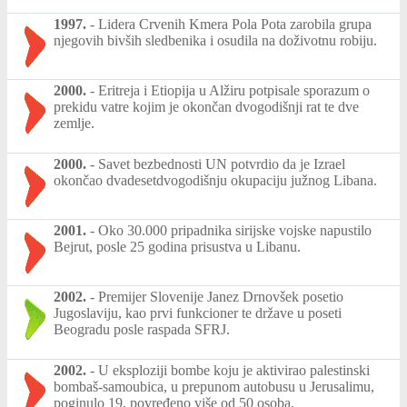
1997.
-
Lidera Crvenih Kmera Pola Pota zarobila grupa
njegovih bivših sledbenika i osudila na doživotnu robiju.
2000.
-
Eritreja i Etiopija u Alžiru potpisale sporazum o
prekidu vatre kojim je okončan dvogodišnji rat te dve
zemlje.
2000.
-
Savet bezbednosti UN potvrdio da je Izrael
okončao dvadesetdvogodišnju okupaciju južnog Libana.
2001.
-
Oko 30.000 pripadnika sirijske vojske napustilo
Bejrut, posle 25 godina prisustva u Libanu.
2002.
-
Premijer Slovenije Janez Drnovšek posetio
Jugoslaviju, kao prvi funkcioner te države u poseti
Beogradu posle raspada SFRJ.
2002.
-
U eksploziji bombe koju je aktivirao palestinski
bombaš-samoubica, u prepunom autobusu u Jerusalimu,
poginulo 19, povređeno više od 50 osoba.