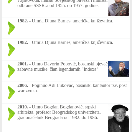
vojskovođa, maršal Sovjetskog Saveza i ministar
odbrane SSSR-a od 1955. do 1957. godine.
1982.
-
Umrla Djuna Barnes, američka književnica.
1982.
-
Umrla Djuna Barnes, američka književnica.
2001.
-
Umro Davorin Popović, bosanski pjevač
zabavne muzike, član legendarnih "Indexa".
2006.
-
Poginuo Adi Lukovac, bosanski kantautor tzv. post
war zvuka.
2010.
-
Umro Bogdan Bogdanović, srpski
arhitekta, profesor Beogradskog univerziteta,
gradonačelnik Beograda od 1982. do 1986.