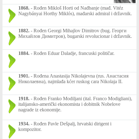
1868.
-
Rođen Mikloš Horti od Nađbanje (mađ. Vitéz
Nagybányai Horthy Miklós), mađarski admiral i državnik.
1882.
-
Rođen Georgi Mihajlov Dimitrov (bug. Георги
Михайлов Димитров), bugarski revolucionar i državnik.
1884.
-
Rođen Eduar Daladje, francuski političar.
1901.
-
Rođena Anastasija Nikolajevna (rus. Анастасия
Николаевна), najmlađa kćer ruskog cara Nikolaja II.
1918.
-
Rođen Franko Modiljani (ital. Franco Modigliani),
italijansko-američki ekonomista i dobitnik Nobelove
nagrade iz ekonomije.
1934.
-
Rođen Pavle Dešpalj, hrvatski dirigent i
kompozitor.