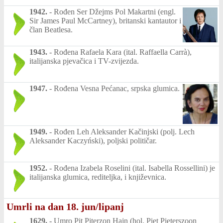
1942.
-
Rođen Ser Džejms Pol Makartni (engl.
Sir James Paul McCartney), britanski kantautor i
član Beatlesa.
1943.
-
Rođena Rafaela Kara (ital. Raffaella Carrà),
italijanska pjevačica i TV-zvijezda.
1947.
-
Rođena Vesna Pećanac, srpska glumica.
1949.
-
Rođen Leh Aleksander Kačinjski (polj. Lech
Aleksander Kaczyński), poljski političar.
1952.
-
Rođena Izabela Roselini (ital. Isabella Rossellini) je
italijanska glumica, rediteljka, i književnica.
Umrli na dan 18. jun/lipanj
1629.
-
Umro Pit Piterzon Hajn (hol. Piet Pieterszoon