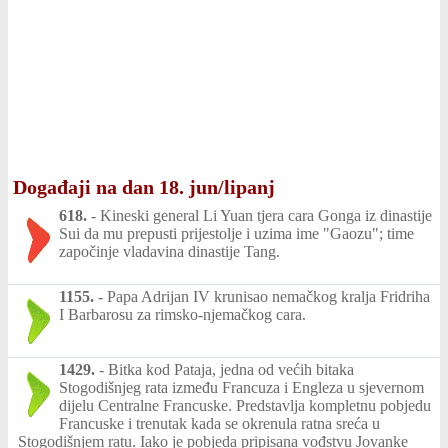
Događaji na dan 18. jun/lipanj
618.
-
Kineski general Li Yuan tjera cara Gonga iz dinastije
Sui da mu prepusti prijestolje i uzima ime "Gaozu"; time
započinje vladavina dinastije Tang.
1155.
-
Papa Adrijan IV krunisao nemačkog kralja Fridriha
I Barbarosu za rimsko-njemačkog cara.
1429.
-
Bitka kod Pataja, jedna od većih bitaka
Stogodišnjeg rata između Francuza i Engleza u sjevernom
dijelu Centralne Francuske. Predstavlja kompletnu pobjedu
Francuske i trenutak kada se okrenula ratna sreća u
Stogodišnjem ratu. Iako je pobjeda pripisana vođstvu Jovanke