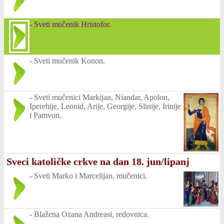
-
Sveti mučenik Hristofor.
-
Sveti mučenik Konon.
-
Sveti mučenici Markijan, Niandar, Apolon,
Iperehije, Leonid, Arije, Georgije, Slinije, Irinije
i Pamvon.
Sveci katoličke crkve na dan 18. jun/lipanj
-
Sveti Marko i Marcelijan, mučenici.
-
Blažena Ozana Andreasi, redovnica.