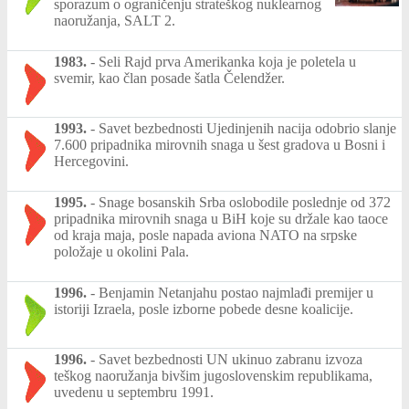
sporazum o ograničenju strateškog nuklearnog
naoružanja, SALT 2.
1983.
-
Seli Rajd prva Amerikanka koja je poletela u
svemir, kao član posade šatla Čelendžer.
1993.
-
Savet bezbednosti Ujedinjenih nacija odobrio slanje
7.600 pripadnika mirovnih snaga u šest gradova u Bosni i
Hercegovini.
1995.
-
Snage bosanskih Srba oslobodile poslednje od 372
pripadnika mirovnih snaga u BiH koje su držale kao taoce
od kraja maja, posle napada aviona NATO na srpske
položaje u okolini Pala.
1996.
-
Benjamin Netanjahu postao najmlađi premijer u
istoriji Izraela, posle izborne pobede desne koalicije.
1996.
-
Savet bezbednosti UN ukinuo zabranu izvoza
teškog naoružanja bivšim jugoslovenskim republikama,
uvedenu u septembru 1991.