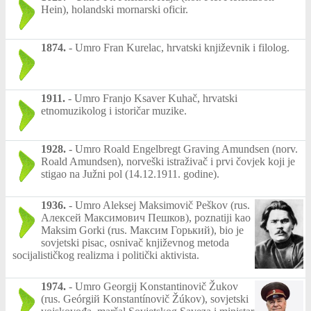
Hein), holandski mornarski oficir.
1874.
-
Umro Fran Kurelac, hrvatski književnik i filolog.
1911.
-
Umro Franjo Ksaver Kuhač, hrvatski
etnomuzikolog i istoričar muzike.
1928.
-
Umro Roald Engelbregt Graving Amundsen (norv.
Roald Amundsen), norveški istraživač i prvi čovjek koji je
stigao na Južni pol (14.12.1911. godine).
1936.
-
Umro Aleksej Maksimovič Peškov (rus.
Алексей Максимович Пешков), poznatiji kao
Maksim Gorki (rus. Максим Горький), bio je
sovjetski pisac, osnivač književnog metoda
socijalističkog realizma i politički aktivista.
1974.
-
Umro Georgij Konstantinovič Žukov
(rus. Geórgiй Konstantínovič Žúkov), sovjetski