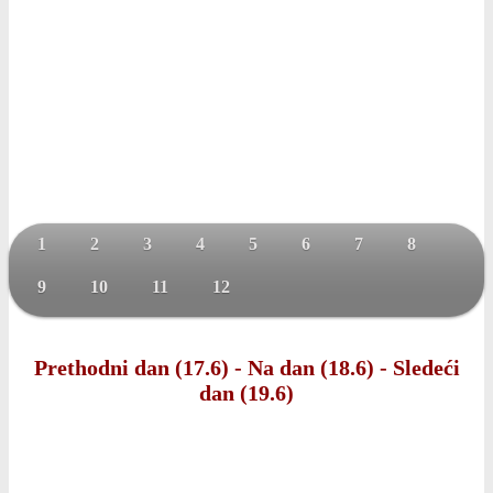
1
2
3
4
5
6
7
8
9
10
11
12
Prethodni dan (17.6)
-
Na dan (18.6)
-
Sledeći
dan (19.6)