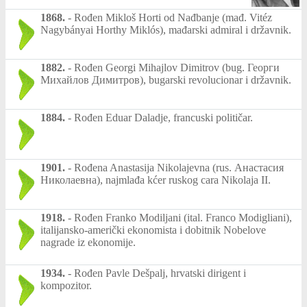
1868.
-
Rođen Mikloš Horti od Nađbanje (mađ. Vitéz
Nagybányai Horthy Miklós), mađarski admiral i državnik.
1882.
-
Rođen Georgi Mihajlov Dimitrov (bug. Георги
Михайлов Димитров), bugarski revolucionar i državnik.
1884.
-
Rođen Eduar Daladje, francuski političar.
1901.
-
Rođena Anastasija Nikolajevna (rus. Анастасия
Николаевна), najmlađa kćer ruskog cara Nikolaja II.
1918.
-
Rođen Franko Modiljani (ital. Franco Modigliani),
italijansko-američki ekonomista i dobitnik Nobelove
nagrade iz ekonomije.
1934.
-
Rođen Pavle Dešpalj, hrvatski dirigent i
kompozitor.