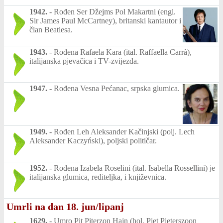
1942.
-
Rođen Ser Džejms Pol Makartni (engl.
Sir James Paul McCartney), britanski kantautor i
član Beatlesa.
1943.
-
Rođena Rafaela Kara (ital. Raffaella Carrà),
italijanska pjevačica i TV-zvijezda.
1947.
-
Rođena Vesna Pećanac, srpska glumica.
1949.
-
Rođen Leh Aleksander Kačinjski (polj. Lech
Aleksander Kaczyński), poljski političar.
1952.
-
Rođena Izabela Roselini (ital. Isabella Rossellini) je
italijanska glumica, rediteljka, i književnica.
Umrli na dan 18. jun/lipanj
1629.
-
Umro Pit Piterzon Hajn (hol. Piet Pieterszoon