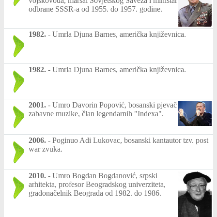
vojskovođa, maršal Sovjetskog Saveza i ministar
odbrane SSSR-a od 1955. do 1957. godine.
1982.
-
Umrla Djuna Barnes, američka književnica.
1982.
-
Umrla Djuna Barnes, američka književnica.
2001.
-
Umro Davorin Popović, bosanski pjevač
zabavne muzike, član legendarnih "Indexa".
2006.
-
Poginuo Adi Lukovac, bosanski kantautor tzv. post
war zvuka.
2010.
-
Umro Bogdan Bogdanović, srpski
arhitekta, profesor Beogradskog univerziteta,
gradonačelnik Beograda od 1982. do 1986.