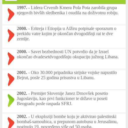
1997.
-
Lidera Crvenih Kmera Pola Pota zarobila grupa
njegovih bivših sledbenika i osudila na doživotnu robiju.
2000.
-
Eritreja i Etiopija u Alžiru potpisale sporazum o
prekidu vatre kojim je okončan dvogodišnji rat te dve
zemlje.
2000.
-
Savet bezbednosti UN potvrdio da je Izrael
okončao dvadesetdvogodišnju okupaciju južnog Libana.
2001.
-
Oko 30.000 pripadnika sirijske vojske napustilo
Bejrut, posle 25 godina prisustva u Libanu.
2002.
-
Premijer Slovenije Janez Drnovšek posetio
Jugoslaviju, kao prvi funkcioner te države u poseti
Beogradu posle raspada SFRJ.
2002.
-
U eksploziji bombe koju je aktivirao palestinski
bombaš-samoubica, u prepunom autobusu u Jerusalimu,
poginulo 19, povređeno više od 50 osoba.