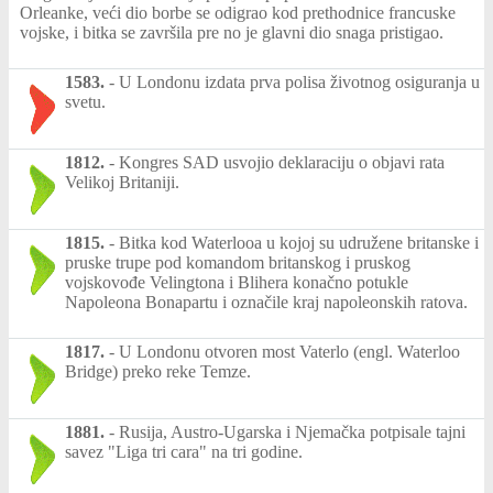
Orleanke, veći dio borbe se odigrao kod prethodnice francuske
vojske, i bitka se završila pre no je glavni dio snaga pristigao.
1583.
-
U Londonu izdata prva polisa životnog osiguranja u
svetu.
1812.
-
Kongres SAD usvojio deklaraciju o objavi rata
Velikoj Britaniji.
1815.
-
Bitka kod Waterlooa u kojoj su udružene britanske i
pruske trupe pod komandom britanskog i pruskog
vojskovođe Velingtona i Blihera konačno potukle
Napoleona Bonapartu i označile kraj napoleonskih ratova.
1817.
-
U Londonu otvoren most Vaterlo (engl. Waterloo
Bridge) preko reke Temze.
1881.
-
Rusija, Austro-Ugarska i Njemačka potpisale tajni
savez "Liga tri cara" na tri godine.