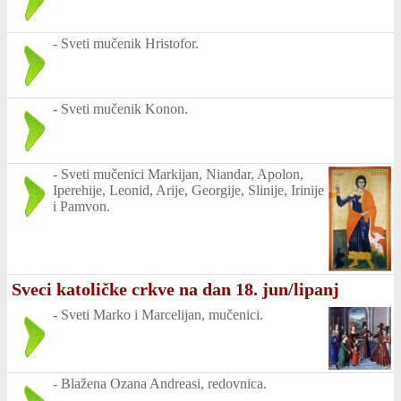
-
Sveti mučenik Hristofor.
-
Sveti mučenik Konon.
-
Sveti mučenici Markijan, Niandar, Apolon,
Iperehije, Leonid, Arije, Georgije, Slinije, Irinije
i Pamvon.
Sveci katoličke crkve na dan 18. jun/lipanj
-
Sveti Marko i Marcelijan, mučenici.
-
Blažena Ozana Andreasi, redovnica.