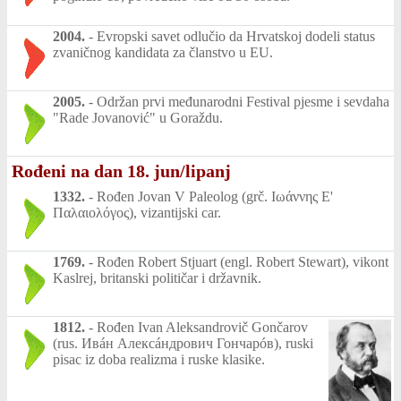
2004.
-
Evropski savet odlučio da Hrvatskoj dodeli status
zvaničnog kandidata za članstvo u EU.
2005.
-
Održan prvi međunarodni Festival pjesme i sevdaha
"Rade Jovanović" u Goraždu.
Rođeni na dan 18. jun/lipanj
1332.
-
Rođen Jovan V Paleolog (grč. Ιωάννης Ε'
Παλαιολόγος), vizantijski car.
1769.
-
Rođen Robert Stjuart (engl. Robert Stewart), vikont
Kaslrej, britanski političar i državnik.
1812.
-
Rođen Ivan Aleksandrovič Gončarov
(rus. Ивáн Алексáндрович Гончарóв), ruski
pisac iz doba realizma i ruske klasike.