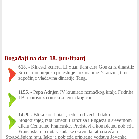
Događaji na dan 18. jun/lipanj
618.
-
Kineski general Li Yuan tjera cara Gonga iz dinastije
Sui da mu prepusti prijestolje i uzima ime "Gaozu"; time
započinje vladavina dinastije Tang.
1155.
-
Papa Adrijan IV krunisao nemačkog kralja Fridriha
I Barbarosu za rimsko-njemačkog cara.
1429.
-
Bitka kod Pataja, jedna od većih bitaka
Stogodišnjeg rata između Francuza i Engleza u sjevernom
dijelu Centralne Francuske. Predstavlja kompletnu pobjedu
Francuske i trenutak kada se okrenula ratna sreća u
Stogodišnjem ratu. Iako je pobjeda pripisana vođstvu Jovanke