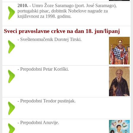
2010.
-
Umro Žoze Saramago (port. José Saramago),
portugalski pisac, dobitnik Nobelove nagrade za
književnost za 1998. godinu.
Sveci pravoslavne crkve na dan 18. jun/lipanj
-
Sveštenomučenik Dorotej Tirski.
-
Prepodobni Petar Koriški.
-
Prepodobni Teodor pustinjak.
-
Prepodobni Anuvije.