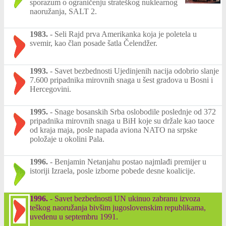
sporazum o ograničenju strateškog nuklearnog
naoružanja, SALT 2.
1983.
-
Seli Rajd prva Amerikanka koja je poletela u
svemir, kao član posade šatla Čelendžer.
1993.
-
Savet bezbednosti Ujedinjenih nacija odobrio slanje
7.600 pripadnika mirovnih snaga u šest gradova u Bosni i
Hercegovini.
1995.
-
Snage bosanskih Srba oslobodile poslednje od 372
pripadnika mirovnih snaga u BiH koje su držale kao taoce
od kraja maja, posle napada aviona NATO na srpske
položaje u okolini Pala.
1996.
-
Benjamin Netanjahu postao najmlađi premijer u
istoriji Izraela, posle izborne pobede desne koalicije.
1996.
-
Savet bezbednosti UN ukinuo zabranu izvoza
teškog naoružanja bivšim jugoslovenskim republikama,
uvedenu u septembru 1991.