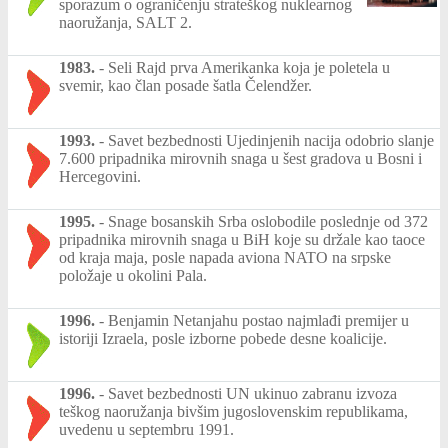
sporazum o ograničenju strateškog nuklearnog
naoružanja, SALT 2.
1983.
-
Seli Rajd prva Amerikanka koja je poletela u
svemir, kao član posade šatla Čelendžer.
1993.
-
Savet bezbednosti Ujedinjenih nacija odobrio slanje
7.600 pripadnika mirovnih snaga u šest gradova u Bosni i
Hercegovini.
1995.
-
Snage bosanskih Srba oslobodile poslednje od 372
pripadnika mirovnih snaga u BiH koje su držale kao taoce
od kraja maja, posle napada aviona NATO na srpske
položaje u okolini Pala.
1996.
-
Benjamin Netanjahu postao najmlađi premijer u
istoriji Izraela, posle izborne pobede desne koalicije.
1996.
-
Savet bezbednosti UN ukinuo zabranu izvoza
teškog naoružanja bivšim jugoslovenskim republikama,
uvedenu u septembru 1991.