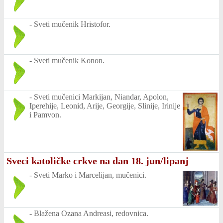
-
Sveti mučenik Hristofor.
-
Sveti mučenik Konon.
-
Sveti mučenici Markijan, Niandar, Apolon,
Iperehije, Leonid, Arije, Georgije, Slinije, Irinije
i Pamvon.
Sveci katoličke crkve na dan 18. jun/lipanj
-
Sveti Marko i Marcelijan, mučenici.
-
Blažena Ozana Andreasi, redovnica.