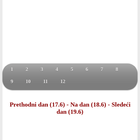
1
2
3
4
5
6
7
8
9
10
11
12
Prethodni dan (17.6)
-
Na dan (18.6)
-
Sledeći
dan (19.6)