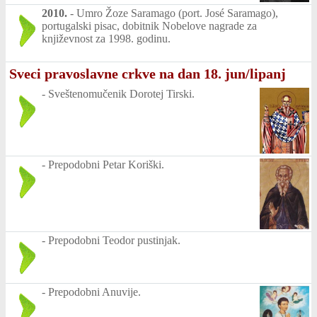
2010.
-
Umro Žoze Saramago (port. José Saramago),
portugalski pisac, dobitnik Nobelove nagrade za
književnost za 1998. godinu.
Sveci pravoslavne crkve na dan 18. jun/lipanj
-
Sveštenomučenik Dorotej Tirski.
-
Prepodobni Petar Koriški.
-
Prepodobni Teodor pustinjak.
-
Prepodobni Anuvije.