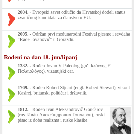
2004.
-
Evropski savet odlučio da Hrvatskoj dodeli status
zvaničnog kandidata za članstvo u EU.
2005.
-
Održan prvi međunarodni Festival pjesme i sevdaha
"Rade Jovanović" u Goraždu.
Rođeni na dan 18. jun/lipanj
1332.
-
Rođen Jovan V Paleolog (grč. Ιωάννης Ε'
Παλαιολόγος), vizantijski car.
1769.
-
Rođen Robert Stjuart (engl. Robert Stewart), vikont
Kaslrej, britanski političar i državnik.
1812.
-
Rođen Ivan Aleksandrovič Gončarov
(rus. Ивáн Алексáндрович Гончарóв), ruski
pisac iz doba realizma i ruske klasike.