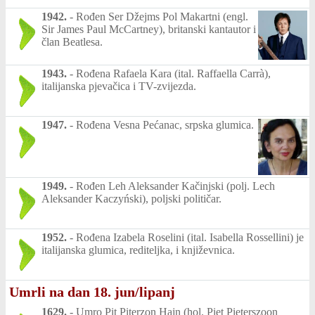
1942.
-
Rođen Ser Džejms Pol Makartni (engl.
Sir James Paul McCartney), britanski kantautor i
član Beatlesa.
1943.
-
Rođena Rafaela Kara (ital. Raffaella Carrà),
italijanska pjevačica i TV-zvijezda.
1947.
-
Rođena Vesna Pećanac, srpska glumica.
1949.
-
Rođen Leh Aleksander Kačinjski (polj. Lech
Aleksander Kaczyński), poljski političar.
1952.
-
Rođena Izabela Roselini (ital. Isabella Rossellini) je
italijanska glumica, rediteljka, i književnica.
Umrli na dan 18. jun/lipanj
1629.
-
Umro Pit Piterzon Hajn (hol. Piet Pieterszoon