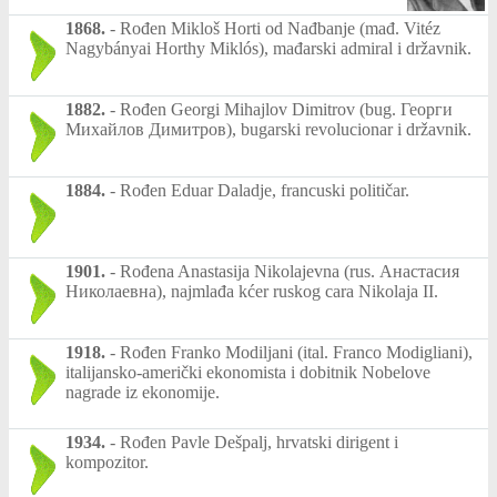
1868.
-
Rođen Mikloš Horti od Nađbanje (mađ. Vitéz
Nagybányai Horthy Miklós), mađarski admiral i državnik.
1882.
-
Rođen Georgi Mihajlov Dimitrov (bug. Георги
Михайлов Димитров), bugarski revolucionar i državnik.
1884.
-
Rođen Eduar Daladje, francuski političar.
1901.
-
Rođena Anastasija Nikolajevna (rus. Анастасия
Николаевна), najmlađa kćer ruskog cara Nikolaja II.
1918.
-
Rođen Franko Modiljani (ital. Franco Modigliani),
italijansko-američki ekonomista i dobitnik Nobelove
nagrade iz ekonomije.
1934.
-
Rođen Pavle Dešpalj, hrvatski dirigent i
kompozitor.