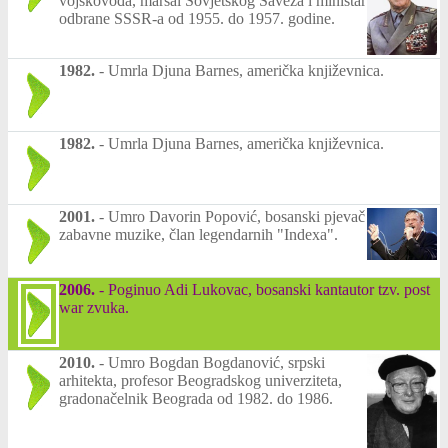
vojskovođa, maršal Sovjetskog Saveza i ministar
odbrane SSSR-a od 1955. do 1957. godine.
1982.
-
Umrla Djuna Barnes, američka književnica.
1982.
-
Umrla Djuna Barnes, američka književnica.
2001.
-
Umro Davorin Popović, bosanski pjevač
zabavne muzike, član legendarnih "Indexa".
2006.
-
Poginuo Adi Lukovac, bosanski kantautor tzv. post
war zvuka.
2010.
-
Umro Bogdan Bogdanović, srpski
arhitekta, profesor Beogradskog univerziteta,
gradonačelnik Beograda od 1982. do 1986.