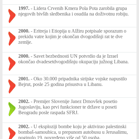
1997.
-
Lidera Crvenih Kmera Pola Pota zarobila grupa
njegovih bivših sledbenika i osudila na doživotnu robiju.
2000.
-
Eritreja i Etiopija u Alžiru potpisale sporazum o
prekidu vatre kojim je okončan dvogodišnji rat te dve
zemlje.
2000.
-
Savet bezbednosti UN potvrdio da je Izrael
okončao dvadesetdvogodišnju okupaciju južnog Libana.
2001.
-
Oko 30.000 pripadnika sirijske vojske napustilo
Bejrut, posle 25 godina prisustva u Libanu.
2002.
-
Premijer Slovenije Janez Drnovšek posetio
Jugoslaviju, kao prvi funkcioner te države u poseti
Beogradu posle raspada SFRJ.
2002.
-
U eksploziji bombe koju je aktivirao palestinski
bombaš-samoubica, u prepunom autobusu u Jerusalimu,
poginulo 19, povređeno više od 50 osoba.