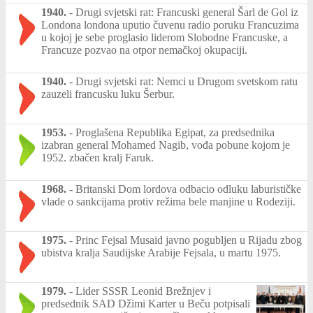
1940.
-
Drugi svjetski rat: Francuski general Šarl de Gol iz
Londona londona uputio čuvenu radio poruku Francuzima
u kojoj je sebe proglasio liderom Slobodne Francuske, a
Francuze pozvao na otpor nemačkoj okupaciji.
1940.
-
Drugi svjetski rat: Nemci u Drugom svetskom ratu
zauzeli francusku luku Šerbur.
1953.
-
Proglašena Republika Egipat, za predsednika
izabran general Mohamed Nagib, vođa pobune kojom je
1952. zbačen kralj Faruk.
1968.
-
Britanski Dom lordova odbacio odluku laburističke
vlade o sankcijama protiv režima bele manjine u Rodeziji.
1975.
-
Princ Fejsal Musaid javno pogubljen u Rijadu zbog
ubistva kralja Saudijske Arabije Fejsala, u martu 1975.
1979.
-
Lider SSSR Leonid Brežnjev i
predsednik SAD Džimi Karter u Beču potpisali