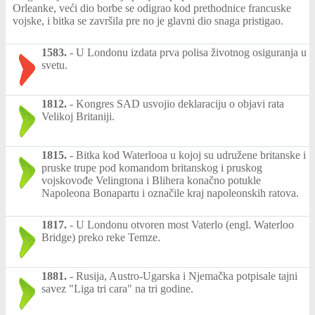
Orleanke, veći dio borbe se odigrao kod prethodnice francuske
vojske, i bitka se završila pre no je glavni dio snaga pristigao.
1583.
-
U Londonu izdata prva polisa životnog osiguranja u
svetu.
1812.
-
Kongres SAD usvojio deklaraciju o objavi rata
Velikoj Britaniji.
1815.
-
Bitka kod Waterlooa u kojoj su udružene britanske i
pruske trupe pod komandom britanskog i pruskog
vojskovođe Velingtona i Blihera konačno potukle
Napoleona Bonapartu i označile kraj napoleonskih ratova.
1817.
-
U Londonu otvoren most Vaterlo (engl. Waterloo
Bridge) preko reke Temze.
1881.
-
Rusija, Austro-Ugarska i Njemačka potpisale tajni
savez "Liga tri cara" na tri godine.