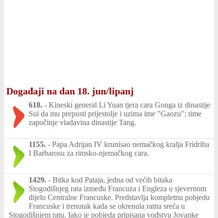
Događaji na dan 18. jun/lipanj
618.
-
Kineski general Li Yuan tjera cara Gonga iz dinastije
Sui da mu prepusti prijestolje i uzima ime "Gaozu"; time
započinje vladavina dinastije Tang.
1155.
-
Papa Adrijan IV krunisao nemačkog kralja Fridriha
I Barbarosu za rimsko-njemačkog cara.
1429.
-
Bitka kod Pataja, jedna od većih bitaka
Stogodišnjeg rata između Francuza i Engleza u sjevernom
dijelu Centralne Francuske. Predstavlja kompletnu pobjedu
Francuske i trenutak kada se okrenula ratna sreća u
Stogodišnjem ratu. Iako je pobjeda pripisana vođstvu Jovanke