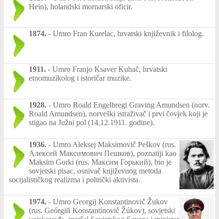
Hein), holandski mornarski oficir.
1874.
-
Umro Fran Kurelac, hrvatski književnik i filolog.
1911.
-
Umro Franjo Ksaver Kuhač, hrvatski
etnomuzikolog i istoričar muzike.
1928.
-
Umro Roald Engelbregt Graving Amundsen (norv.
Roald Amundsen), norveški istraživač i prvi čovjek koji je
stigao na Južni pol (14.12.1911. godine).
1936.
-
Umro Aleksej Maksimovič Peškov (rus.
Алексей Максимович Пешков), poznatiji kao
Maksim Gorki (rus. Максим Горький), bio je
sovjetski pisac, osnivač književnog metoda
socijalističkog realizma i politički aktivista.
1974.
-
Umro Georgij Konstantinovič Žukov
(rus. Geórgiй Konstantínovič Žúkov), sovjetski