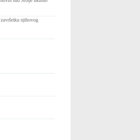
rhovni sud Srbije ukinuo
 završetku njihovog