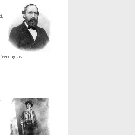
i.
Crvenog krsta.
e