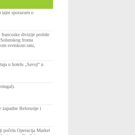
u tajni sporazum o
francuske divizije probile
 Solunskog fronta
vom svetskom ratu,
aja u hotelu „Savoj“ u
otugal).
e zapadne Belorusije i
ji počela Operacija Market