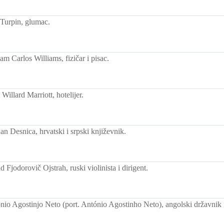
Turpin, glumac.
m Carlos Williams, fizičar i pisac.
illard Marriott, hotelijer.
n Desnica, hrvatski i srpski književnik.
Fjodorovič Ojstrah, ruski violinista i dirigent.
io Agostinjo Neto (port. António Agostinho Neto), angolski državnik i