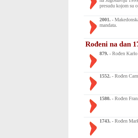
na Jugoslaviju 1999
presudu kojom su o
2001.
-
Makedonska 
mandata.
Rođeni na dan 1
879.
-
Rođen Karlo I
1552.
-
Rođen Camil
1580.
-
Rođen Frans
1743.
-
Rođen Marki