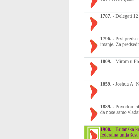
1787.
-
Delegati 12
1796.
-
Prvi predse
imanje. Za predsed
1809.
-
Mirom u Fre
1859.
-
Joshua A. N
1889.
-
Povodom 500
da nose samo vladar
1900.
-
Britanska k
federalna unija šest