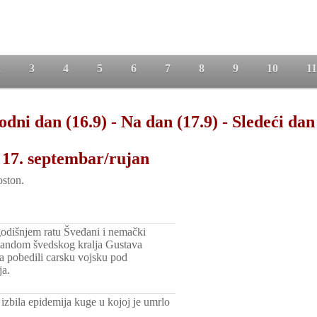
2
3
4
5
6
7
8
9
10
11
odni dan (16.9)
-
Na dan (17.9)
-
Sledeći dan
 17. septembar/rujan
ston.
godišnjem ratu Šveđani i nemački
mandom švedskog kralja Gustava
a pobedili carsku vojsku pod
ja.
zbila epidemija kuge u kojoj je umrlo