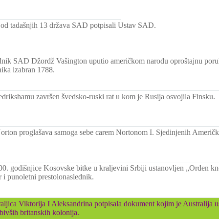
 od tadašnjih 13 država SAD potpisali Ustav SAD.
dnik SAD Džordž Vašington uputio američkom narodu oproštajnu poruk
nika izabran 1788.
drikshamu završen švedsko-ruski rat u kom je Rusija osvojila Finsku.
orton proglašava samoga sebe carem Nortonom I. Sjedinjenih Američk
. godišnjice Kosovske bitke u kraljevini Srbiji ustanovljen „Orden kn
 i punoletni prestolonaslednik.
raljica Viktorija I Aleksandrina potpisala dokument kojim je Australija
 bivših britanskih kolonija.