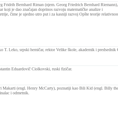
 Fridrih Bernhard Riman (njem. Georg Friedrich Bernhard Riemann),
r koji je dao značajan doprinos razvoju matematičke analize i
rije, čime je ujedno utro put i za kasniji razvoj Opšte teorije relativnost
 T. Leko, srpski hemičar, rektor Velike škole, akademik i predsednik 
antin Eduardovič Ciolkovski, ruski fizičar.
 Makarti (engl. Henry McCarty), poznatiji kao Bili Kid (engl. Billy th
inalac i odmetnik.