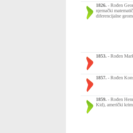
1826.
-
Rođen Georg
njemački matematiča
diferencijalne geomet
1853.
-
Rođen Marko
1857.
-
Rođen Konst
1859.
-
Rođen Henri
Kid), američki krim