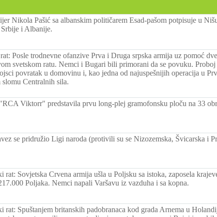
ijer Nikola Pašić sa albanskim političarem Esad-pašom potpisuje u Niš
Srbije i Albanije.
 rat: Posle trodnevne ofanzive Prva i Druga srpska armija uz pomoć dve 
vom svetskom ratu. Nemci i Bugari bili primorani da se povuku. Proboj
jsci povratak u domovinu i, kao jedna od najuspešnijih operacija u Pr
slomu Centralnih sila.
RCA Viktorr" predstavila prvu long-plej gramofonsku ploču na 33 obrt
vez se pridružio Ligi naroda (protivili su se Nizozemska, Švicarska i Pr
i rat: Sovjetska Crvena armija ušla u Poljsku sa istoka, zaposela krajev
 217.000 Poljaka. Nemci napali Varšavu iz vazduha i sa kopna.
ki rat: Spuštanjem britanskih padobranaca kod grada Arnema u Holandi