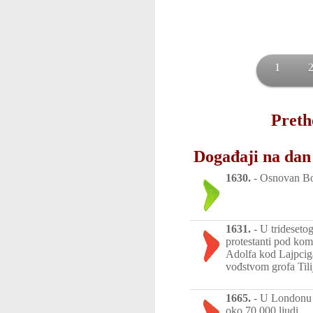
1
Preth
Događaji na dan
1630.
-
Osnovan Bo
1631.
-
U trideseto
protestanti pod ko
Adolfa kod Lajpcig
vođstvom grofa Tili
1665.
-
U Londonu i
oko 70.000 ljudi.