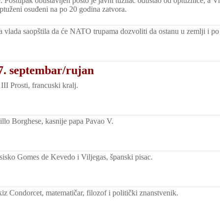
. Postupak obustavljen pošto je javni tužilac odustao od optužnice, a V
ptuženi osuđeni na po 20 godina zatvora.
vlada saopštila da će NATO trupama dozvoliti da ostanu u zemlji i po
7. septembar/rujan
II Prosti, francuski kralj.
lo Borghese, kasnije papa Pavao V.
isko Gomes de Kevedo i Viljegas, španski pisac.
z Condorcet, matematičar, filozof i politički znanstvenik.