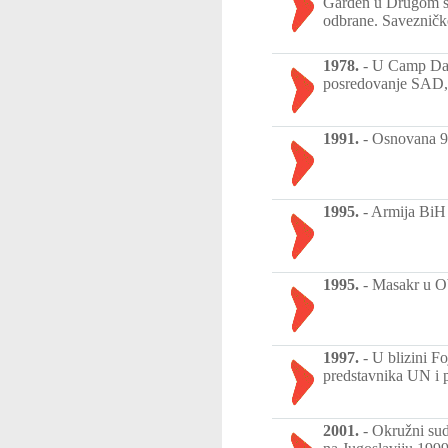
Garden u Drugom sve
odbrane. Savezničke
1978.
-
U Camp Davi
posredovanje SAD, 
1991.
-
Osnovana 9
1995.
-
Armija BiH 
1995.
-
Masakr u O
1997.
-
U blizini Fo
predstavnika UN i 
2001.
-
Okružni sud