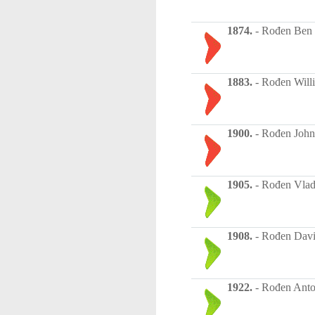
1874.
-
Rođen Ben 
1883.
-
Rođen Willia
1900.
-
Rođen John W
1905.
-
Rođen Vlada
1908.
-
Rođen David 
1922.
-
Rođen Anton