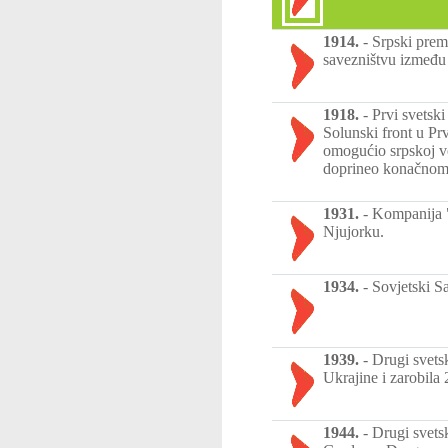
1914.
-
Srpski prem
savezništvu između 
1918.
-
Prvi svetski
Solunski front u Pr
omogućio srpskoj vo
doprineo konačnom 
1931.
-
Kompanija "
Njujorku.
1934.
-
Sovjetski Sa
1939.
-
Drugi svetsk
Ukrajine i zarobila
1944.
-
Drugi svets