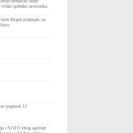
aženja nemačke linije
 velike gubitke saveznika.
chem Begin potpisali, uz
ržava.
 su poginuli 12
lja i NATO zbog agresije