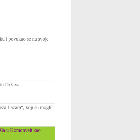
u i povukao se na svoje
ih Država.
eza Lazara“, koji su mogli
 ušla u Komonvelt kao