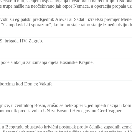
tskom ratu, s ciljem uspostavljanja mostobrana na reci Rajni i zaobil
 trupe naišle na neočekivano jak otpor Nemaca, a operacija propala uz
du su egipatski predsjednik Anwar al-Sadat i izraelski premijer Mene
"Campdavidski sporazum", kojim prestaje ratno stanje između dviju d
9. brigada HV, Zagreb.
počela akciju zauzimanja dijela Bosanske Krajine.
borcima kod Donjeg Vakufa.
jnice, u centralnoj Bosni, srušio se helikopter Ujedinjneih nacija u kom
pomoćnik predstavnika UN za Bosnu i Hercegovinu Gerd Vagner.
 u Beogradu obustavio krivični postupak protiv čelnika zapadnih zema