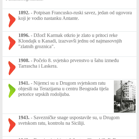
1892.
-
Potpisan Francusko-ruski savez, jedan od ugovora
koji je vodio nastanku Antante.
1896.
-
Džorž Karmak otkrio je zlato u pritoci reke
Klondajk u Kanadi, izazvavši jednu od najmasovnjih
"zlatnih groznica".
1908.
-
Počelo 8. svjetsko prvenstvo u šahu između
Tarrascha i Laskera.
1941.
-
Nijemci su u Drugom svjetskom ratu
objesili na Terazijama u centru Beograda tijela
petorice srpskih rodoljuba.
1943.
-
Savezničke snage uspostavile su, u Drugom
svetskom ratu, kontrolu na Siciliji.