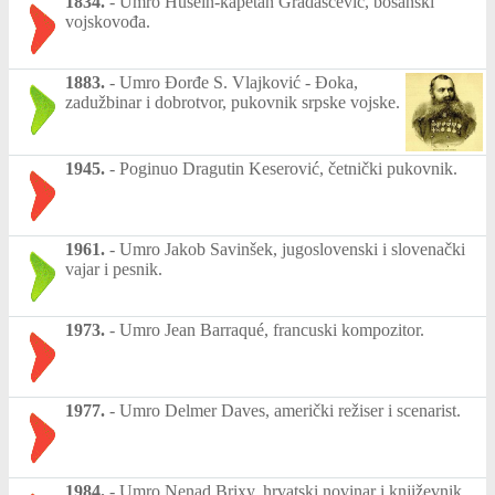
1834.
-
Umro Husein-kapetan Gradaščević, bosanski
vojskovođa.
1883.
-
Umro Đorđe S. Vlajković - Đoka,
zadužbinar i dobrotvor, pukovnik srpske vojske.
1945.
-
Poginuo Dragutin Keserović, četnički pukovnik.
1961.
-
Umro Jakob Savinšek, jugoslovenski i slovenački
vajar i pesnik.
1973.
-
Umro Jean Barraqué, francuski kompozitor.
1977.
-
Umro Delmer Daves, američki režiser i scenarist.
1984.
-
Umro Nenad Brixy, hrvatski novinar i književnik.