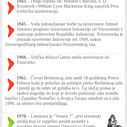
1943.
-
Drugi svjetski rat: Winston Churchill, F. D.
Roosevelt i William Lyon Mackenzie King započeli Prvu
kvebečku konferenciju.
1945.
-
Vođa indonežanske borbe za nezavisnost Ahmed
Sukarno proglasio nezavisnost Indonezije od Nizozemske i
osnivanje jedinstvene Republike Indonezije. Nizozemska je
priznala suverenitet Indonezije tek 1949, nakon
četvorogodišnjeg indonežansko-Nizozemskog rata.
1960.
-
Afrička država Gabon stekla nezavisnost od
Francuske.
1962.
-
Čuvari Berlinskog zida ranili 18-godišnjeg Petera
Fehtera kada je pokušao da pobegne preko Berlinskog zida
i pustili ga da umre od gubitka krvi. Taj slučaj postao je
simbol tragedije do koje je dovelo podizanje zida između
Istočne i Zapadne Nemačke, a dvojica čuvara optuženi su u julu
1996. za ubistvo bez predumišljaja.
1970.
-
Lansirana je "Venera 7", prvi svemirski
uređaj koji će uspješno poslati podatke s
površine drugog planeta (Venere) na Zemlju.