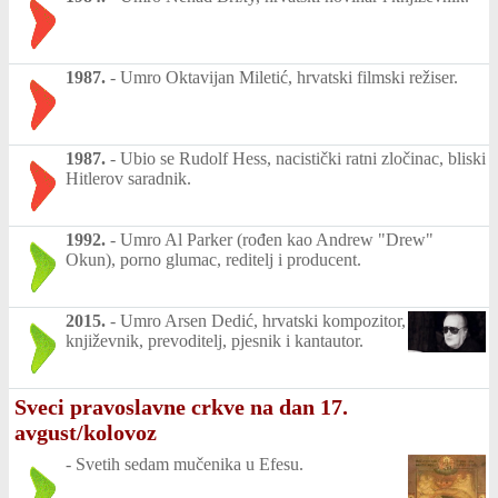
1987.
-
Umro Oktavijan Miletić, hrvatski filmski režiser.
1987.
-
Ubio se Rudolf Hess, nacistički ratni zločinac, bliski
Hitlerov saradnik.
1992.
-
Umro Al Parker (rođen kao Andrew "Drew"
Okun), porno glumac, reditelj i producent.
2015.
-
Umro Arsen Dedić, hrvatski kompozitor,
književnik, prevoditelj, pjesnik i kantautor.
Sveci pravoslavne crkve na dan 17.
avgust/kolovoz
-
Svetih sedam mučenika u Efesu.