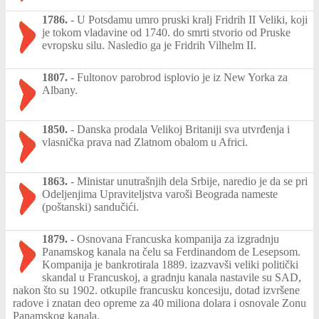
1786.
-
U Potsdamu umro pruski kralj Fridrih II Veliki, koji
je tokom vladavine od 1740. do smrti stvorio od Pruske
evropsku silu. Nasledio ga je Fridrih Vilhelm II.
1807.
-
Fultonov parobrod isplovio je iz New Yorka za
Albany.
1850.
-
Danska prodala Velikoj Britaniji sva utvrđenja i
vlasnička prava nad Zlatnom obalom u Africi.
1863.
-
Ministar unutrašnjih dela Srbije, naredio je da se pri
Odeljenjima Upraviteljstva varoši Beograda nameste
(poštanski) sandučići.
1879.
-
Osnovana Francuska kompanija za izgradnju
Panamskog kanala na čelu sa Ferdinandom de Lesepsom.
Kompanija je bankrotirala 1889. izazvavši veliki politički
skandal u Francuskoj, a gradnju kanala nastavile su SAD,
nakon što su 1902. otkupile francusku koncesiju, dotad izvršene
radove i znatan deo opreme za 40 miliona dolara i osnovale Zonu
Panamskog kanala.