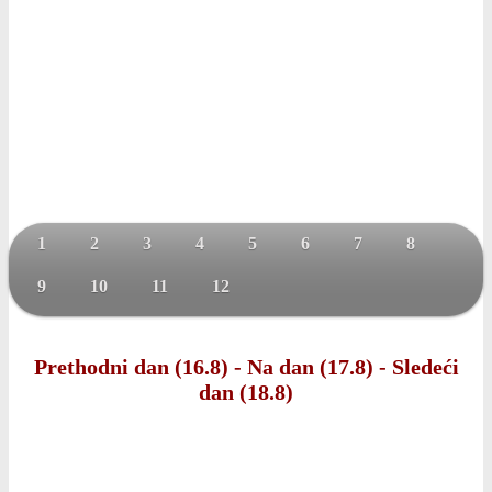
1
2
3
4
5
6
7
8
9
10
11
12
Prethodni dan (16.8)
-
Na dan (17.8)
-
Sledeći
dan (18.8)