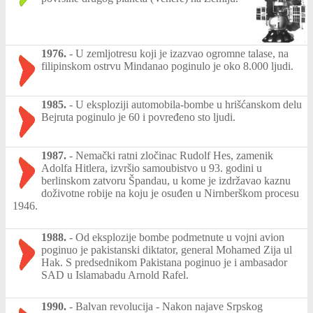
1976.
-
U zemljotresu koji je izazvao ogromne talase, na
filipinskom ostrvu Mindanao poginulo je oko 8.000 ljudi.
1985.
-
U eksploziji automobila-bombe u hrišćanskom delu
Bejruta poginulo je 60 i povređeno sto ljudi.
1987.
-
Nemački ratni zločinac Rudolf Hes, zamenik
Adolfa Hitlera, izvršio samoubistvo u 93. godini u
berlinskom zatvoru Špandau, u kome je izdržavao kaznu
doživotne robije na koju je osuđen u Nirnberškom procesu
1946.
1988.
-
Od eksplozije bombe podmetnute u vojni avion
poginuo je pakistanski diktator, general Mohamed Zija ul
Hak. S predsednikom Pakistana poginuo je i ambasador
SAD u Islamabadu Arnold Rafel.
1990.
-
Balvan revolucija - Nakon najave Srpskog