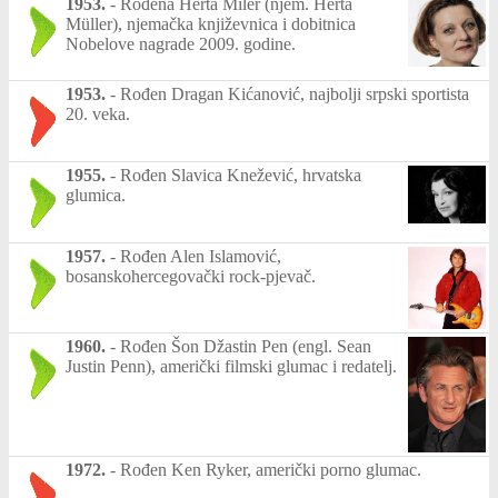
1953.
-
Rođena Herta Miler (njem. Herta
Müller), njemačka književnica i dobitnica
Nobelove nagrade 2009. godine.
1953.
-
Rođen Dragan Kićanović, najbolji srpski sportista
20. veka.
1955.
-
Rođen Slavica Knežević, hrvatska
glumica.
1957.
-
Rođen Alen Islamović,
bosanskohercegovački rock-pjevač.
1960.
-
Rođen Šon Džastin Pen (engl. Sean
Justin Penn), američki filmski glumac i redatelj.
1972.
-
Rođen Ken Ryker, američki porno glumac.