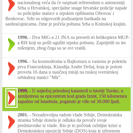
nacionalnog veća da će raspisati referendum o autonomiji
Srba u Hrvatskoj, specijalne snage hrvatske policije napale
su policijske stanice u srpskim opštinama Obrovac i
Benkovac. Srbi su odgovorili podizanjem barikada na
saobraćajnicama, čime je počela pobuna Srba u Kninskoj krajini.
1990.
-
Dva MiG-a 21 JNA su presreli tri helikoptera MUP-
a RH koji su pošli ugušiti srpsku pobunu. Zaprijetili su im
rušenjem, zbog čega su se ovi vratili.
1996.
-
Sa kosmodroma u Bajkonuru u vasionu je poletela
prva Francuskinja, Klaudija Andre Dešaj, koja je potom
provela 16 dana u naučnoj misiji na ruskoj svemirskoj
orbitalnoj stanici "Mir".
1999.
-
U najtežoj prirodnoj katastrofi u istoriji Turske, u
zemljotresu sa epicentrom kod grada Izmit, 150 kilometara
zapadno od Istanbula, poginulo je više od 30.000 ljudi.
2001.
-
Nezadovoljna radom vlade Srbije, Demokratska
stranka Srbije donela je odluku da povuče svoje
predstavnike iz vlade. Bio je to početak ozbiljne krize u
Demokratskoj opoziciji Srbije (DOS) koja je izbornom