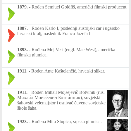
1879.
-
Rođen Semjuel Goldfiš, američki filmski producent.
1887.
-
Rođen Karlo I, poslednji austrijski car i ugarsko-
hrvatski kralj, naslednik Franca Jozefa I.
1893.
-
Rođena Mej Vest (engl. Mae West), američka
filmska glumica.
1911.
-
Rođen Ante Kaštelančić, hrvatski slikar.
1911.
-
Rođen Mihail Mojsejevič Botvinik (rus.
Михаи́л Моисе́евич Ботви́нник), sovjetski
šahovski velemajstor i osnivač čuvene sovjetske
škole šaha.
1923.
-
Rođena Mira Stupica, srpska glumica.