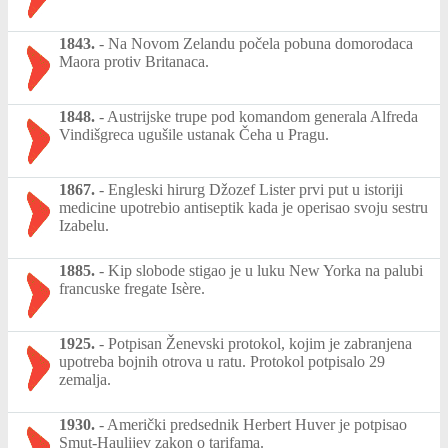
1843.
-
Na Novom Zelandu počela pobuna domorodaca
Maora protiv Britanaca.
1848.
-
Austrijske trupe pod komandom generala Alfreda
Vindišgreca ugušile ustanak Čeha u Pragu.
1867.
-
Engleski hirurg Džozef Lister prvi put u istoriji
medicine upotrebio antiseptik kada je operisao svoju sestru
Izabelu.
1885.
-
Kip slobode stigao je u luku New Yorka na palubi
francuske fregate Isère.
1925.
-
Potpisan Ženevski protokol, kojim je zabranjena
upotreba bojnih otrova u ratu. Protokol potpisalo 29
zemalja.
1930.
-
Američki predsednik Herbert Huver je potpisao
Smut-Haulijev zakon o tarifama.