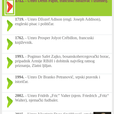
1712.
-
Umro Denis Papin, francuski istraživač i izumitelj.
1719.
-
Umro Džozef Adison (engl. Joseph Addison),
engleski pisac i političar.
1762.
-
Umro Prosper Jolyot Crébillon, francuski
književnik.
1993.
-
Poginuo Safet Zajko, bosanskohercegovački borac,
pripadnik Armije RBiH i dobitnik najvišeg ratnog
priznanja, Zlatni ljiljan.
1994.
-
Umro Dr Branko Petranović, srpski pravnik i
istoričar.
2002.
-
Umro Fridrih „Fric” Valter (njem. Friedrich „Fritz“
Walter), njemački fudbaler.