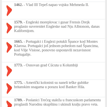
1462.
-
Vlad III Tepeš napao vojsku Mehmeda II.
1579.
-
Engleski moreplovac i gusar Frensis Drejk
proglasio suverenitet Engleske nad Nju Albionom, danas
Kalifornijom.
1665.
-
Portugalci i Englezi potukli Špance kod Montes
Klarosa. Portugalci još jednom pobedom nad Špancima,
kod Vilje Visiose, ponovno uspostavili nezavisnost
Portugalije.
1773.
-
Osnovan grad Cúcuta u Kolumbiji
1775.
-
Američki kolonisti su naneli teške gubitke
britanskim snagama u porazu kod Banker Hila.
1789.
-
Poslanici Trećeg staleža u francuskom parlamentu
proglasili Narodnu skupštinu i ukinuli kralju pravo veta.