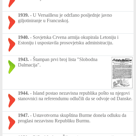
1939.
-
U Versaillesu je održano posljednje javno
giljotiniranje u Francuskoj.
1940.
-
Sovjetska Crvena armija okupirala Letoniju i
Estoniju i uspostavila prosovjetsku administraciju.
1943.
-
Štampan prvi broj lista "Slobodna
Dalmacija".
1944.
-
Island postao nezavisna republika pošto su njegovi
stanovnici na referendumu odlučili da se odvoje od Danske.
1947.
-
Ustavotvorna skupština Burme donela odluku da
proglasi nezavisnu Republiku Burmu.