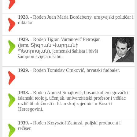
1928.
-
Rođen Juan María Bordaberry, urugvajski političar i
diktator.
1929.
-
Rođen Tigran Vartanovič Petrosjan
(jerm. Տիգրան Վարդանի
Պետրոսյան), jermenski šahista i bivši
šampion svijeta u šahu.
1929.
-
Rođen Tomislav Crnković, hrvatski fudbaler.
1938.
-
Rođen Ahmed Smajlović, bosanskohercegovački
islamski teolog, učenjak, univerzitetski profesor i vršilac
različitih dužnosti u Islamskoj zajednici u Bosni i
Hercegovini.
1939.
-
Rođen Krzysztof Zanussi, poljski producent i
režiser.