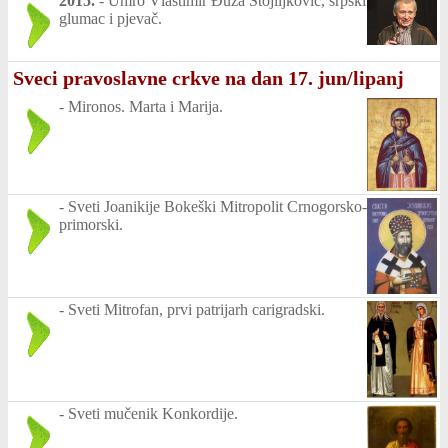
2015.
-
Umro Vlastimir Đuza Stojiljković, srpski
glumac i pjevač.
Sveci pravoslavne crkve na dan 17. jun/lipanj
-
Mironos. Marta i Marija.
-
Sveti Joanikije Bokeški Mitropolit Crnogorsko-
primorski.
-
Sveti Mitrofan, prvi patrijarh carigradski.
-
Sveti mučenik Konkordije.