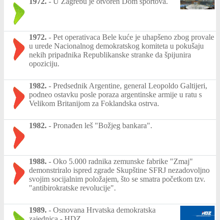
1972.
-
U Zagrebu je otvoren Dom sportova.
1972.
-
Pet operativaca Bele kuće je uhapšeno zbog provale
u urede Nacionalnog demokratskog komiteta u pokušaju
nekih pripadnika Republikanske stranke da špijunira
opoziciju.
1982.
-
Predsednik Argentine, general Leopoldo Galtijeri,
podneo ostavku posle poraza argentinske armije u ratu s
Velikom Britanijom za Foklandska ostrva.
1982.
-
Pronađen leš "Božjeg bankara".
1988.
-
Oko 5.000 radnika zemunske fabrike "Zmaj"
demonstriralo ispred zgrade Skupštine SFRJ nezadovoljno
svojim socijalnim položajem, što se smatra početkom tzv.
"antibirokratske revolucije".
1989.
-
Osnovana Hrvatska demokratska
zajednica - HDZ.