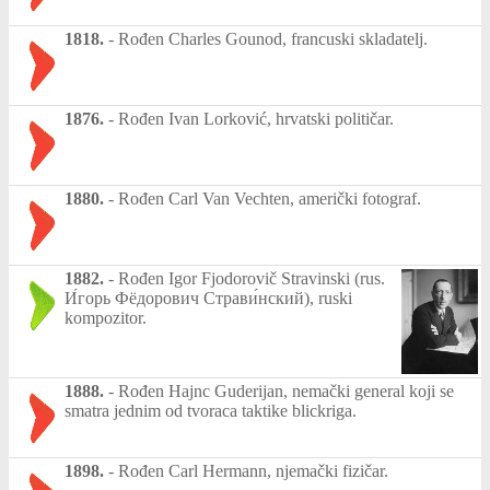
1818.
-
Rođen Charles Gounod, francuski skladatelj.
1876.
-
Rođen Ivan Lorković, hrvatski političar.
1880.
-
Rođen Carl Van Vechten, američki fotograf.
1882.
-
Rođen Igor Fjodorovič Stravinski (rus.
И́горь Фёдорович Страви́нский), ruski
kompozitor.
1888.
-
Rođen Hajnc Guderijan, nemački general koji se
smatra jednim od tvoraca taktike blickriga.
1898.
-
Rođen Carl Hermann, njemački fizičar.