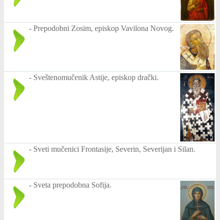
-
Prepodobni Zosim, episkop Vavilona Novog.
-
Sveštenomučenik Astije, episkop drački.
-
Sveti mučenici Frontasije, Severin, Severijan i Silan.
-
Sveta prepodobna Sofija.