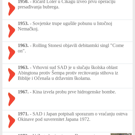
1950.
-
Ričard Loler u Čikagu izveo prvu operaciju
presađivanja bubrega.
1953.
-
Sovjetske trupe ugušile pobunu u Istočnoj
Nemačkoj.
1963.
-
Rolling Stonesi objavili debitantski singl "Come
on".
1963.
-
Vrhovni sud SAD je u slučaju školska oblast
Abingtona protiv Šempa protiv recitovanja stihova iz
Biblije i Očenaša u državnim školama.
1967.
-
Kina izvela probu prve hidrogenske bombe.
1971.
-
SAD i Japan potpisali sporazum o vraćanju ostrva
Okinave pod suverenitet Japana 1972.