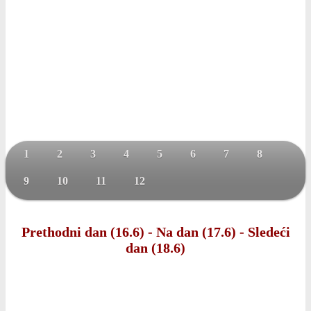
1
2
3
4
5
6
7
8
9
10
11
12
Prethodni dan (16.6)
-
Na dan (17.6)
-
Sledeći
dan (18.6)