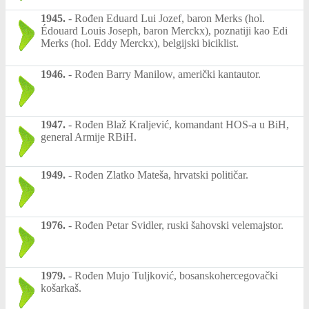
1945.
-
Rođen Eduard Lui Jozef, baron Merks (hol.
Édouard Louis Joseph, baron Merckx), poznatiji kao Edi
Merks (hol. Eddy Merckx), belgijski biciklist.
1946.
-
Rođen Barry Manilow, američki kantautor.
1947.
-
Rođen Blaž Kraljević, komandant HOS-a u BiH,
general Armije RBiH.
1949.
-
Rođen Zlatko Mateša, hrvatski političar.
1976.
-
Rođen Petar Svidler, ruski šahovski velemajstor.
1979.
-
Rođen Mujo Tuljković, bosanskohercegovački
košarkaš.