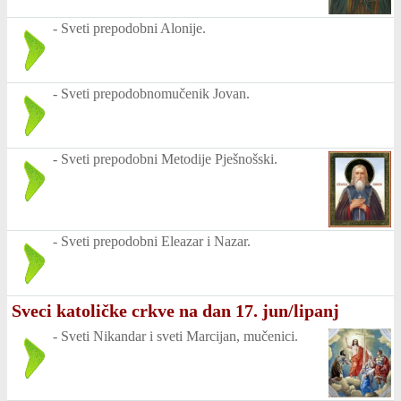
-
Sveti prepodobni Alonije.
-
Sveti prepodobnomučenik Jovan.
-
Sveti prepodobni Metodije Pješnošski.
-
Sveti prepodobni Eleazar i Nazar.
Sveci katoličke crkve na dan 17. jun/lipanj
-
Sveti Nikandar i sveti Marcijan, mučenici.