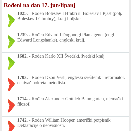
Rođeni na dan 17. jun/lipanj
1025.
-
Rođen Boleslav I Hrabri ili Boleslav I Pjast (polj.
Bolesław I Chrobry), kralj Poljske.
1239.
-
Rođen Edvard I Dugonogi Plantagenet (engl.
Edward Longshanks), engleski kralj.
1682.
-
Rođen Karlo XII Švedski, švedski kralj.
1703.
-
Rođen Džon Vesli, engleski sveštenik i reformator,
osnivač pokreta metodista.
1714.
-
Rođen Alexander Gottlieb Baumgarten, njemački
filozof.
1742.
-
Rođen William Hooper, američki potpisnik
Deklaracije o neovisnosti.