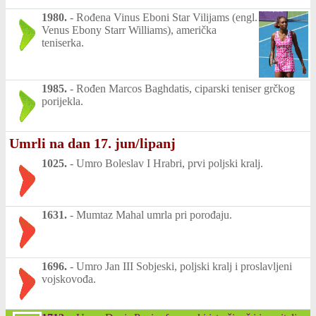
1980.
-
Rođena Vinus Eboni Star Vilijams (engl.
Venus Ebony Starr Williams), američka
teniserka.
1985.
-
Rođen Marcos Baghdatis, ciparski teniser grčkog
porijekla.
Umrli na dan 17. jun/lipanj
1025.
-
Umro Boleslav I Hrabri, prvi poljski kralj.
1631.
-
Mumtaz Mahal umrla pri porođaju.
1696.
-
Umro Jan III Sobjeski, poljski kralj i proslavljeni
vojskovođa.