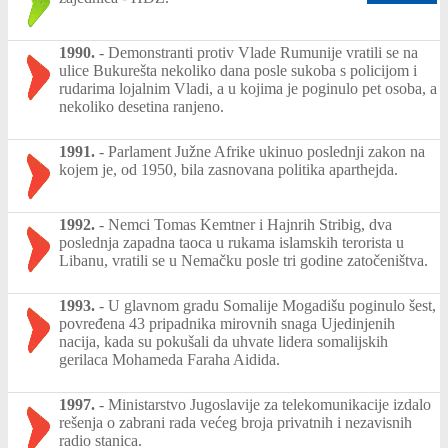
1990.
-
Demonstranti protiv Vlade Rumunije vratili se na
ulice Bukurešta nekoliko dana posle sukoba s policijom i
rudarima lojalnim Vladi, a u kojima je poginulo pet osoba, a
nekoliko desetina ranjeno.
1991.
-
Parlament Južne Afrike ukinuo poslednji zakon na
kojem je, od 1950, bila zasnovana politika aparthejda.
1992.
-
Nemci Tomas Kemtner i Hajnrih Stribig, dva
poslednja zapadna taoca u rukama islamskih terorista u
Libanu, vratili se u Nemačku posle tri godine zatočeništva.
1993.
-
U glavnom gradu Somalije Mogadišu poginulo šest,
povređena 43 pripadnika mirovnih snaga Ujedinjenih
nacija, kada su pokušali da uhvate lidera somalijskih
gerilaca Mohameda Faraha Aidida.
1997.
-
Ministarstvo Jugoslavije za telekomunikacije izdalo
rešenja o zabrani rada većeg broja privatnih i nezavisnih
radio stanica.