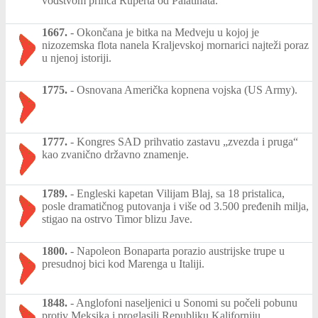
vođstvom princa Ruperta od Palatinata.
1667.
-
Okončana je bitka na Medveju u kojoj je
nizozemska flota nanela Kraljevskoj mornarici najteži poraz
u njenoj istoriji.
1775.
-
Osnovana Američka kopnena vojska (US Army).
1777.
-
Kongres SAD prihvatio zastavu „zvezda i pruga“
kao zvanično državno znamenje.
1789.
-
Engleski kapetan Vilijam Blaj, sa 18 pristalica,
posle dramatičnog putovanja i više od 3.500 pređenih milja,
stigao na ostrvo Timor blizu Jave.
1800.
-
Napoleon Bonaparta porazio austrijske trupe u
presudnoj bici kod Marenga u Italiji.
1848.
-
Anglofoni naseljenici u Sonomi su počeli pobunu
protiv Meksika i proglasili Republiku Kaliforniju.