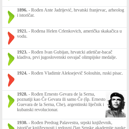
1896.
-
Rođen Ante Jadrijević, hrvatski franjevac, arheolog
i istoričar.
1921.
-
Rođena Helen Crlenkovich, američka skakačica u
vodu.
1923.
-
Rođen Ivan Gubijan, hrvatcki atletičar-bacač
kladiva, prvi jugoslovenski osvajač olimpijske medalje.
1924.
-
Rođen Vladimir Aleksejevič Solouhin, ruski pisac.
1928.
-
Rođen Ernesto Gevara de la Serna,
poznatiji kao Če Gevara ili samo Če (šp. Ernesto
Guevara de la Serna, Che), argentinski liječnik i
kubanski revolucionar.
1930.
-
Rođen Predrag Palavestra, srpski književnik,
istoričar književnosti i redovni član Srpske akademije nauke