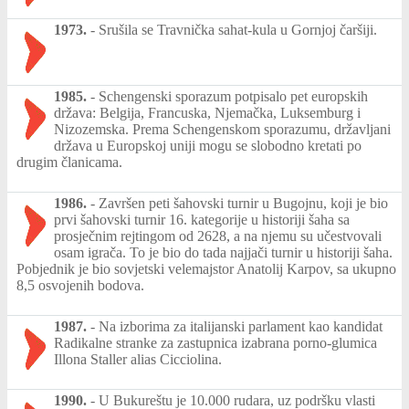
1973.
-
Srušila se Travnička sahat-kula u Gornjoj čaršiji.
1985.
-
Schengenski sporazum potpisalo pet europskih
država: Belgija, Francuska, Njemačka, Luksemburg i
Nizozemska. Prema Schengenskom sporazumu, državljani
država u Europskoj uniji mogu se slobodno kretati po
drugim članicama.
1986.
-
Završen peti šahovski turnir u Bugojnu, koji je bio
prvi šahovski turnir 16. kategorije u historiji šaha sa
prosječnim rejtingom od 2628, a na njemu su učestvovali
osam igrača. To je bio do tada najjači turnir u historiji šaha.
Pobjednik je bio sovjetski velemajstor Anatolij Karpov, sa ukupno
8,5 osvojenih bodova.
1987.
-
Na izborima za italijanski parlament kao kandidat
Radikalne stranke za zastupnica izabrana porno-glumica
Illona Staller alias Cicciolina.
1990.
-
U Bukureštu je 10.000 rudara, uz podršku vlasti