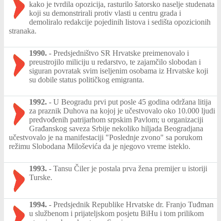
kako je tvrdila opozicija, rasturilo šatorsko naselje studenata
koji su demonstrirali protiv vlasti u centru grada i
demoliralo redakcije pojedinih listova i sedišta opozicionih
stranaka.
1990.
-
Predsjedništvo SR Hrvatske preimenovalo i
preustrojilo miliciju u redarstvo, te zajamčilo slobodan i
siguran povratak svim iseljenim osobama iz Hrvatske koji
su dobile status političkog emigranta.
1992.
-
U Beogradu prvi put posle 45 godina održana litija
za praznik Duhova na kojoj je učestvovalo oko 10.000 ljudi
predvođenih patrijarhom srpskim Pavlom; u organizaciji
Građanskog saveza Srbije nekoliko hiljada Beogradjana
učestvovalo je na manifestaciji "Poslednje zvono" sa porukom
režimu Slobodana Miloševića da je njegovo vreme isteklo.
1993.
-
Tansu Čiler je postala prva žena premijer u istoriji
Turske.
1994.
-
Predsjednik Republike Hrvatske dr. Franjo Tuđman
u službenom i prijateljskom posjetu BiHu i tom prilikom