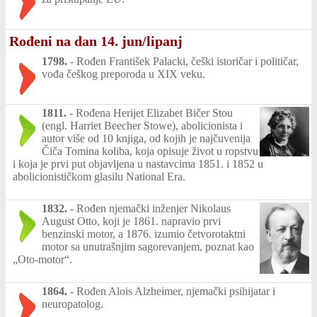
Rođeni na dan 14. jun/lipanj
1798.
-
Rođen František Palacki, češki istoričar i političar,
vođa češkog preporoda u XIX veku.
1811.
-
Rođena Herijet Elizabet Bičer Stou
(engl. Harriet Beecher Stowe), abolicionista i
autor više od 10 knjiga, od kojih je najčuvenija
Čiča Tomina koliba, koja opisuje život u ropstvu
i koja je prvi put objavljena u nastavcima 1851. i 1852 u
abolicionističkom glasilu National Era.
1832.
-
Rođen njemački inženjer Nikolaus
August Otto, koji je 1861. napravio prvi
benzinski motor, a 1876. izumio četvorotaktni
motor sa unutrašnjim sagorevanjem, poznat kao
„Oto-motor“.
1864.
-
Rođen Alois Alzheimer, njemački psihijatar i
neuropatolog.