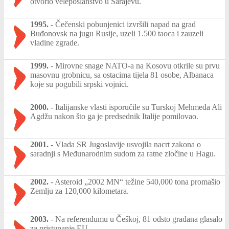
otvorio veleposlanstvo u Sarajevu.
1995.
-
Čečenski pobunjenici izvršili napad na grad
Buđonovsk na jugu Rusije, uzeli 1.500 taoca i zauzeli
vladine zgrade.
1999.
-
Mirovne snage NATO-a na Kosovu otkrile su prvu
masovnu grobnicu, sa ostacima tijela 81 osobe, Albanaca
koje su pogubili srpski vojnici.
2000.
-
Italijanske vlasti isporučile su Turskoj Mehmeda Ali
Agdžu nakon što ga je predsednik Italije pomilovao.
2001.
-
Vlada SR Jugoslavije usvojila nacrt zakona o
saradnji s Međunarodnim sudom za ratne zločine u Hagu.
2002.
-
Asteroid „2002 MN“ težine 540,000 tona promašio
Zemlju za 120,000 kilometara.
2003.
-
Na referendumu u Češkoj, 81 odsto građana glasalo
za pristupanje EU.