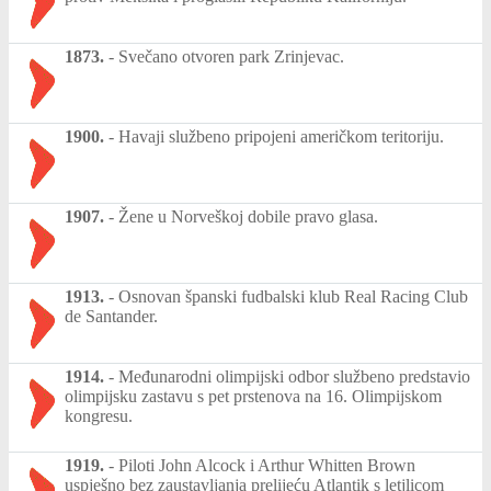
1873.
-
Svečano otvoren park Zrinjevac.
1900.
-
Havaji službeno pripojeni američkom teritoriju.
1907.
-
Žene u Norveškoj dobile pravo glasa.
1913.
-
Osnovan španski fudbalski klub Real Racing Club
de Santander.
1914.
-
Međunarodni olimpijski odbor službeno predstavio
olimpijsku zastavu s pet prstenova na 16. Olimpijskom
kongresu.
1919.
-
Piloti John Alcock i Arthur Whitten Brown
uspješno bez zaustavljanja prelijeću Atlantik s letjlicom