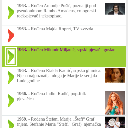
1963.
-
Rođen Antonije Pušić, poznatiji pod
pseudonimom Rambo Amadeus, crnogorski
rock-pjevač i tekstopisac.
1963.
-
Rođena Majda Ropret, TV zvezda.
1963.
-
Rođen Milomir Miljanić, srpski pjevač i guslar.
1963.
-
Rođena Rialda Kadrić, srpska glumica.
Njena najpoznatija uloga je Marije iz serijala
Lude godine.
1966.
-
Rođena Indira Radić, pop-folk
pjevačica.
1969.
-
Rođena Štefani Marija „Štefi“ Graf
(njem. Stefanie Maria "Steffi" Graf), njemačka