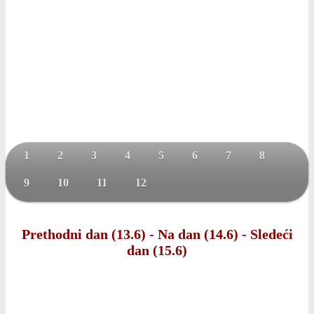
1
2
3
4
5
6
7
8
9
10
11
12
Prethodni dan (13.6)
-
Na dan (14.6)
-
Sledeći
dan (15.6)