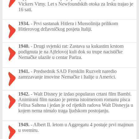
Vickers Vimy. Let s Newfoundskih otoka za Irsku trajao je
16 sati.
1934.
-
Prvi sastanak Hitlera i Mussolinija prilikom
Hitlerovog državničkog posjeta Italiji.
1940.
-
Drugi svjetski rat: Zastava sa kukastim krstom
podignuta je na Ajfelovoj kuli dok su trupe nacističke
Nemačke ulazile u centar Pariza.
1941.
-
Predsednik SAD Frenklin Ruzvelt naredio
zamrzavanje imovine Nemačke i Italije u Americi.
1942.
-
Walt Disney je izdao popularan crtani film Bambi.
Animirani film nastao je prema istoimenom romanu pisca
Felixa Saltena i jedan je od rijetkih radova Walt Disneyja u
kojem nema nimalo traga ljudskom postojanju.
1949.
-
Albert II. letom u Aggregatu 4 postaje prvi majmun
u svemiru.