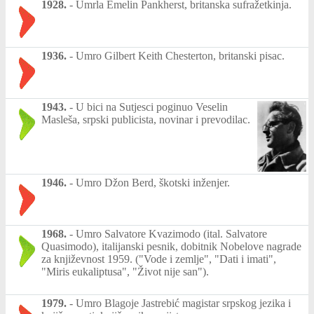
1928.
-
Umrla Emelin Pankherst, britanska sufražetkinja.
1936.
-
Umro Gilbert Keith Chesterton, britanski pisac.
1943.
-
U bici na Sutjesci poginuo Veselin
Masleša, srpski publicista, novinar i prevodilac.
1946.
-
Umro Džon Berd, škotski inženjer.
1968.
-
Umro Salvatore Kvazimodo (ital. Salvatore
Quasimodo), italijanski pesnik, dobitnik Nobelove nagrade
za književnost 1959. ("Vode i zemlje", "Dati i imati",
"Miris eukaliptusa", "Život nije san").
1979.
-
Umro Blagoje Jastrebić magistar srpskog jezika i