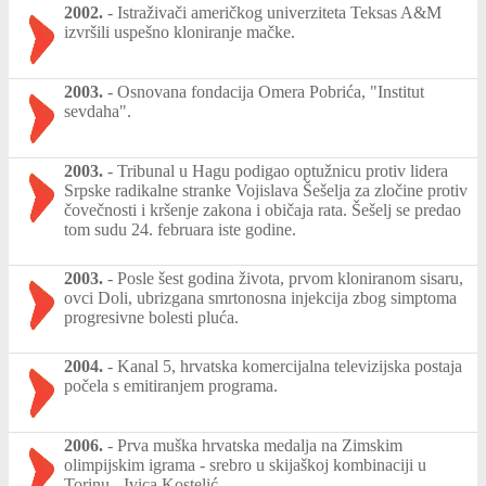
2002.
-
Istraživači američkog univerziteta Teksas A&M
izvršili uspešno kloniranje mačke.
2003.
-
Osnovana fondacija Omera Pobrića, "Institut
sevdaha".
2003.
-
Tribunal u Hagu podigao optužnicu protiv lidera
Srpske radikalne stranke Vojislava Šešelja za zločine protiv
čovečnosti i kršenje zakona i običaja rata. Šešelj se predao
tom sudu 24. februara iste godine.
2003.
-
Posle šest godina života, prvom kloniranom sisaru,
ovci Doli, ubrizgana smrtonosna injekcija zbog simptoma
progresivne bolesti pluća.
2004.
-
Kanal 5, hrvatska komercijalna televizijska postaja
počela s emitiranjem programa.
2006.
-
Prva muška hrvatska medalja na Zimskim
olimpijskim igrama - srebro u skijaškoj kombinaciji u
Torinu - Ivica Kostelić.