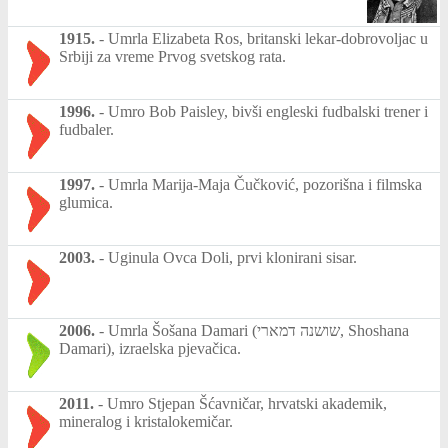
1915.
-
Umrla Elizabeta Ros, britanski lekar-dobrovoljac u
Srbiji za vreme Prvog svetskog rata.
1996.
-
Umro Bob Paisley, bivši engleski fudbalski trener i
fudbaler.
1997.
-
Umrla Marija-Maja Čučković, pozorišna i filmska
glumica.
2003.
-
Uginula Ovca Doli, prvi klonirani sisar.
2006.
-
Umrla Šošana Damari (שושנה דמארי, Shoshana
Damari), izraelska pjevačica.
2011.
-
Umro Stjepan Šćavničar, hrvatski akademik,
mineralog i kristalokemičar.