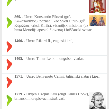
869.
-
Umro Konstantin Filozof (grč.
Κωνσταντίνος), poznatiji kao Sveti Ćirilo (grč.
Κύριλλος, crksl. Kirilъ), vizantijski misionar (uz
brata Metodija apostol Slovena) i hrišćanski svetac.
1400.
-
Umro Rikard II., engleski kralj.
1405.
-
Umro Timur Lenk, mongolski vladar.
1571.
-
Umro Benvenuto Cellini, talijanski zlatar i kipar.
1779.
-
Ubijen Džejms Kuk (engl. James Cook),
britanski moreplovac i istraživač.