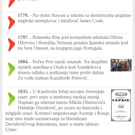
1779.
-
Na otoku Hawaii u sukobu sa domorocima poginuo
engleski moreplovac i istraživač James Cook.
1797.
-
Britanska flota pod komandom admirala Džona
Džervisa i Horejšija Nelsona potukla špansku armadu kod
rta Sent Vinsent, na krajnjem jugu Portugala.
1804.
-
Počeo Prvi srpski ustanak. Na skupštini
srpskih starešina u Orašcu kod Aranđelovca
doneta odluka o podizanju bune protiv dahija.
Za vođu izabran Karađorđe Petrović.
1835.
-
U Kneževini Srbiji usvojen Sretenjski
ustav, prvi ustav u modernoj srpskoj istoriji.
Napisao ga sekretar kneza Miloša Obrenovića
Dimitrije Davidović, po uzoru na francuski i
belgijski ustav. Koristeći negodovanje Austrije i Rusije,
koje nisu imale razumevanja za liberalizam
Davidovićevog dokumenta, knez u martu ukinuo
Ustav.