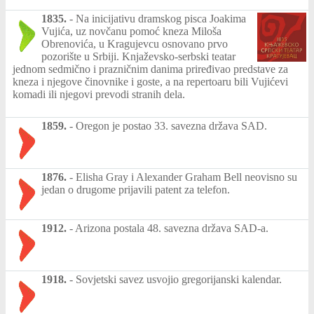
1835.
-
Na inicijativu dramskog pisca Joakima
Vujića, uz novčanu pomoć kneza Miloša
Obrenovića, u Kragujevcu osnovano prvo
pozorište u Srbiji. Knjaževsko-serbski teatar
jednom sedmično i prazničnim danima priređivao predstave za
kneza i njegove činovnike i goste, a na repertoaru bili Vujićevi
komadi ili njegovi prevodi stranih dela.
1859.
-
Oregon je postao 33. savezna država SAD.
1876.
-
Elisha Gray i Alexander Graham Bell neovisno su
jedan o drugome prijavili patent za telefon.
1912.
-
Arizona postala 48. savezna država SAD-a.
1918.
-
Sovjetski savez usvojio gregorijanski kalendar.