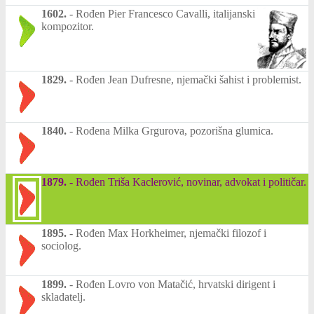
1602.
-
Rođen Pier Francesco Cavalli, italijanski
kompozitor.
1829.
-
Rođen Jean Dufresne, njemački šahist i problemist.
1840.
-
Rođena Milka Grgurova, pozorišna glumica.
1879.
-
Rođen Triša Kaclerović, novinar, advokat i političar.
1895.
-
Rođen Max Horkheimer, njemački filozof i
sociolog.
1899.
-
Rođen Lovro von Matačić, hrvatski dirigent i
skladatelj.