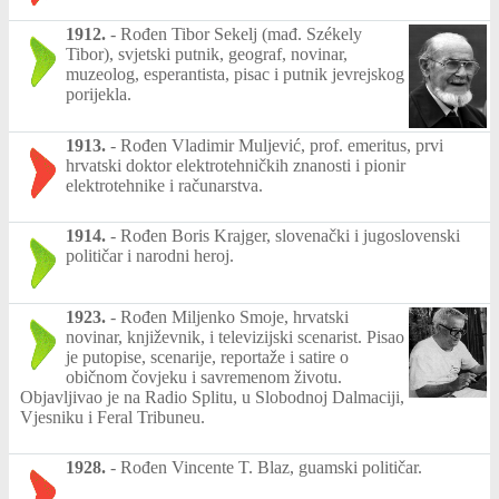
1912.
-
Rođen Tibor Sekelj (mađ. Székely
Tibor), svjetski putnik, geograf, novinar,
muzeolog, esperantista, pisac i putnik jevrejskog
porijekla.
1913.
-
Rođen Vladimir Muljević, prof. emeritus, prvi
hrvatski doktor elektrotehničkih znanosti i pionir
elektrotehnike i računarstva.
1914.
-
Rođen Boris Krajger, slovenački i jugoslovenski
političar i narodni heroj.
1923.
-
Rođen Miljenko Smoje, hrvatski
novinar, književnik, i televizijski scenarist. Pisao
je putopise, scenarije, reportaže i satire o
običnom čovjeku i savremenom životu.
Objavljivao je na Radio Splitu, u Slobodnoj Dalmaciji,
Vjesniku i Feral Tribuneu.
1928.
-
Rođen Vincente T. Blaz, guamski političar.