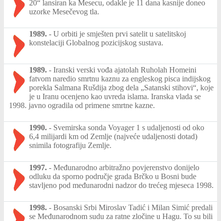
20“ lansiran ka Mesecu, odakle je 11 dana kasnije doneo
uzorke Mesečevog tla.
1989.
-
U orbiti je smješten prvi satelit u satelitskoj
konstelaciji Globalnog pozicijskog sustava.
1989.
-
Iranski verski vođa ajatolah Ruholah Homeini
fatvom naredio smrtnu kaznu za engleskog pisca indijskog
porekla Salmana Rušdija zbog dela „Satanski stihovi“, koje
je u Iranu ocenjeno kao uvreda islama. Iranska vlada se
1998. javno ogradila od primene smrtne kazne.
1990.
-
Svemirska sonda Voyager 1 s udaljenosti od oko
6,4 milijardi km od Zemlje (najveće udaljenosti dotad)
snimila fotografiju Zemlje.
1997.
-
Međunarodno arbitražno povjerenstvo donijelo
odluku da sporno područje grada Brčko u Bosni bude
stavljeno pod međunarodni nadzor do trećeg mjeseca 1998.
1998.
-
Bosanski Srbi Miroslav Tadić i Milan Simić predali
se Međunarodnom sudu za ratne zločine u Hagu. To su bili