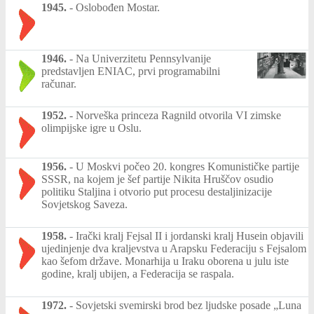
1945.
-
Oslobođen Mostar.
1946.
-
Na Univerzitetu Pennsylvanije
predstavljen ENIAC, prvi programabilni
računar.
1952.
-
Norveška princeza Ragnild otvorila VI zimske
olimpijske igre u Oslu.
1956.
-
U Moskvi počeo 20. kongres Komunističke partije
SSSR, na kojem je šef partije Nikita Hruščov osudio
politiku Staljina i otvorio put procesu destaljinizacije
Sovjetskog Saveza.
1958.
-
Irački kralj Fejsal II i jordanski kralj Husein objavili
ujedinjenje dva kraljevstva u Arapsku Federaciju s Fejsalom
kao šefom države. Monarhija u Iraku oborena u julu iste
godine, kralj ubijen, a Federacija se raspala.
1972.
-
Sovjetski svemirski brod bez ljudske posade „Luna