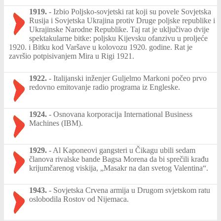
1919.
-
Izbio Poljsko-sovjetski rat koji su povele Sovjetska
Rusija i Sovjetska Ukrajina protiv Druge poljske republike i
Ukrajinske Narodne Republike. Taj rat je uključivao dvije
spektakularne bitke: poljsku Kijevsku ofanzivu u proljeće
1920. i Bitku kod Varšave u kolovozu 1920. godine. Rat je
završio potpisivanjem Mira u Rigi 1921.
1922.
-
Italijanski inženjer Guljelmo Markoni počeo prvo
redovno emitovanje radio programa iz Engleske.
1924.
-
Osnovana korporacija International Business
Machines (IBM).
1929.
-
Al Kaponeovi gangsteri u Čikagu ubili sedam
članova rivalske bande Bagsa Morena da bi sprečili krađu
krijumčarenog viskija, „Masakr na dan svetog Valentina“.
1943.
-
Sovjetska Crvena armija u Drugom svjetskom ratu
oslobodila Rostov od Nijemaca.