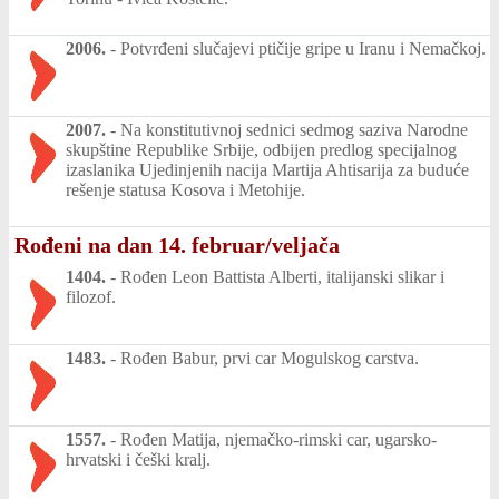
2006.
-
Potvrđeni slučajevi ptičije gripe u Iranu i Nemačkoj.
2007.
-
Na konstitutivnoj sednici sedmog saziva Narodne
skupštine Republike Srbije, odbijen predlog specijalnog
izaslanika Ujedinjenih nacija Martija Ahtisarija za buduće
rešenje statusa Kosova i Metohije.
Rođeni na dan 14. februar/veljača
1404.
-
Rođen Leon Battista Alberti, italijanski slikar i
filozof.
1483.
-
Rođen Babur, prvi car Mogulskog carstva.
1557.
-
Rođen Matija, njemačko-rimski car, ugarsko-
hrvatski i češki kralj.