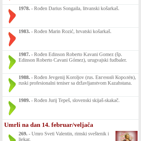
1978.
-
Rođen Darius Songaila, litvanski košarkaš.
1983.
-
Rođen Marin Rozić, hrvatski košarkaš.
1987.
-
Rođen Edinson Roberto Kavani Gomez (šp.
Edinson Roberto Cavani Gómez), urugvajski fudbaler.
1988.
-
Rođen Jevgenij Koroljov (rus. Евгений Королёв),
ruski profesionalni teniser sa državljanstvom Kazahstana.
1989.
-
Rođen Jurij Tepeš, slovenski skijaš-skakač.
Umrli na dan 14. februar/veljača
269.
-
Umro Sveti Valentin, rimski sveštenik i
ljekar.