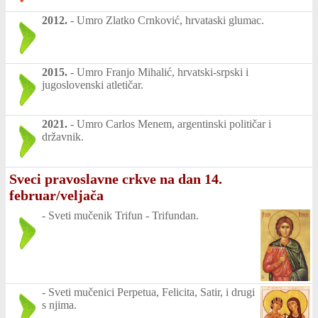
2012.
-
Umro Zlatko Crnković, hrvataski glumac.
2015.
-
Umro Franjo Mihalić, hrvatski-srpski i
jugoslovenski atletičar.
2021.
-
Umro Carlos Menem, argentinski političar i
državnik.
Sveci pravoslavne crkve na dan 14.
februar/veljača
-
Sveti mučenik Trifun - Trifundan.
-
Sveti mučenici Perpetua, Felicita, Satir, i drugi
s njima.