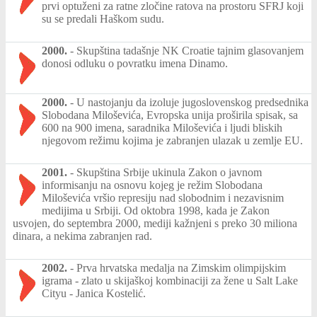
prvi optuženi za ratne zločine ratova na prostoru SFRJ koji
su se predali Haškom sudu.
2000.
-
Skupština tadašnje NK Croatie tajnim glasovanjem
donosi odluku o povratku imena Dinamo.
2000.
-
U nastojanju da izoluje jugoslovenskog predsednika
Slobodana Miloševića, Evropska unija proširila spisak, sa
600 na 900 imena, saradnika Miloševića i ljudi bliskih
njegovom režimu kojima je zabranjen ulazak u zemlje EU.
2001.
-
Skupština Srbije ukinula Zakon o javnom
informisanju na osnovu kojeg je režim Slobodana
Miloševića vršio represiju nad slobodnim i nezavisnim
medijima u Srbiji. Od oktobra 1998, kada je Zakon
usvojen, do septembra 2000, mediji kažnjeni s preko 30 miliona
dinara, a nekima zabranjen rad.
2002.
-
Prva hrvatska medalja na Zimskim olimpijskim
igrama - zlato u skijaškoj kombinaciji za žene u Salt Lake
Cityu - Janica Kostelić.