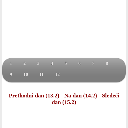
1
2
3
4
5
6
7
8
9
10
11
12
Prethodni dan (13.2)
-
Na dan (14.2)
-
Sledeći
dan (15.2)