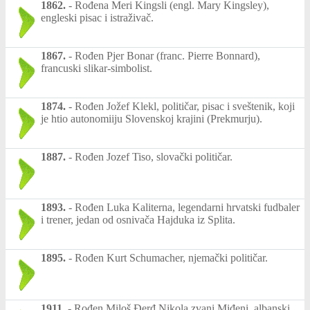
1862.
-
Rođena Meri Kingsli (engl. Mary Kingsley),
engleski pisac i istraživač.
1867.
-
Rođen Pjer Bonar (franc. Pierre Bonnard),
francuski slikar-simbolist.
1874.
-
Rođen Jožef Klekl, političar, pisac i sveštenik, koji
je htio autonomiiju Slovenskoj krajini (Prekmurju).
1887.
-
Rođen Jozef Tiso, slovački političar.
1893.
-
Rođen Luka Kaliterna, legendarni hrvatski fudbaler
i trener, jedan od osnivača Hajduka iz Splita.
1895.
-
Rođen Kurt Schumacher, njemački političar.
1911.
-
Rođen Miloš Đerđ Nikola zvani Miđeni, albanski