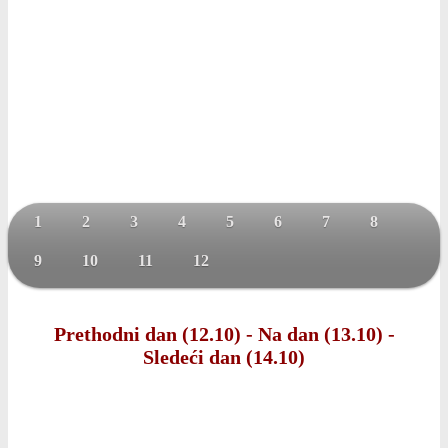
1
2
3
4
5
6
7
8
9
10
11
12
Prethodni dan (12.10)
-
Na dan (13.10)
-
Sledeći dan (14.10)