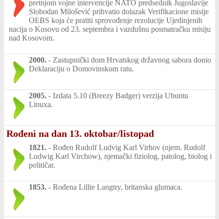
pretnjom vojne intervencije NATO predsednik Jugoslavije
Slobodan Milošević prihvatio dolazak Verifikacione misije
OEBS koja će pratiti sprovođenje rezolucije Ujedinjenih
nacija o Kosovu od 23. septembra i vazdušnu posmatračku misiju
nad Kosovom.
2000.
-
Zastupnički dom Hrvatskog državnog sabora donio
Deklaraciju o Domovinskom ratu.
2005.
-
Izdata 5.10 (Breezy Badger) verzija Ubuntu
Linuxa.
Rođeni na dan 13. oktobar/listopad
1821.
-
Rođen Rudolf Ludvig Karl Virhov (njem. Rudolf
Ludwig Karl Virchow), njemački fiziolog, patolog, biolog i
političar.
1853.
-
Rođena Lillie Langtry, britanska glumaca.