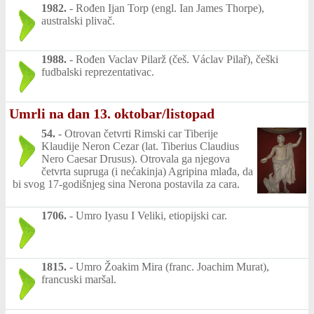
1982.
-
Rođen Ijan Torp (engl. Ian James Thorpe),
australski plivač.
1988.
-
Rođen Vaclav Pilarž (češ. Václav Pilař), češki
fudbalski reprezentativac.
Umrli na dan 13. oktobar/listopad
54.
-
Otrovan četvrti Rimski car Tiberije
Klaudije Neron Cezar (lat. Tiberius Claudius
Nero Caesar Drusus). Otrovala ga njegova
četvrta supruga (i nećakinja) Agripina mlađa, da
bi svog 17-godišnjeg sina Nerona postavila za cara.
1706.
-
Umro Iyasu I Veliki, etiopijski car.
1815.
-
Umro Žoakim Mira (franc. Joachim Murat),
francuski maršal.