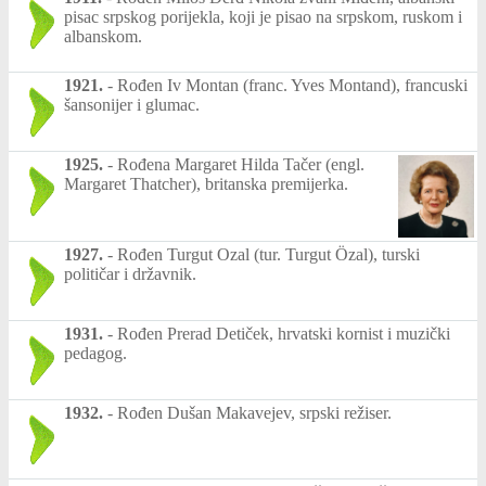
pisac srpskog porijekla, koji je pisao na srpskom, ruskom i
albanskom.
1921.
-
Rođen Iv Montan (franc. Yves Montand), francuski
šansonijer i glumac.
1925.
-
Rođena Margaret Hilda Tačer (engl.
Margaret Thatcher), britanska premijerka.
1927.
-
Rođen Turgut Ozal (tur. Turgut Özal), turski
političar i državnik.
1931.
-
Rođen Prerad Detiček, hrvatski kornist i muzički
pedagog.
1932.
-
Rođen Dušan Makavejev, srpski režiser.