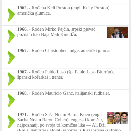
1962.
-
Rođena Keli Preston (engl. Kelly Preston),
američka glumica.
1966.
-
Rođen Mirko Pajčin, srpski pjevač,
poznat i kao Baja Mali Knindža.
1967.
-
Rođen Christopher Judge, američki glumac.
1967.
-
Rođen Pablo Laso (šp. Pablo Laso Biurrún),
španski košarkaš i trener.
1968.
-
Rođen Mauricio Ganc, italijanski fudbaler.
1971.
-
Rođen Saša Noam Baron Koen (engl.
Sacha Noam Baron Cohen), engleski komičar,
najpoznatiji po svoja tri komična lika — Ali Dži
(Em-si gangster), Borat (reporter iz Kazahstana) i Bruno