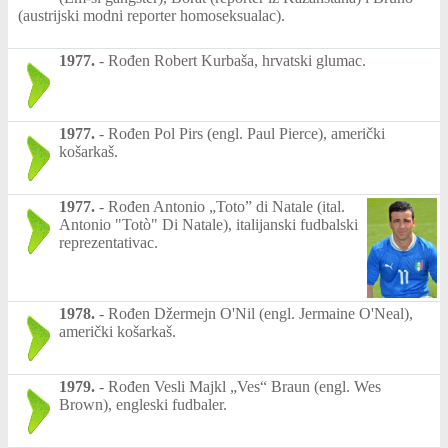
(austrijski modni reporter homoseksualac).
1977.
-
Rođen Robert Kurbaša, hrvatski glumac.
1977.
-
Rođen Pol Pirs (engl. Paul Pierce), američki
košarkaš.
1977.
-
Rođen Antonio „Toto” di Natale (ital.
Antonio "Totò" Di Natale), italijanski fudbalski
reprezentativac.
1978.
-
Rođen Džermejn O'Nil (engl. Jermaine O'Neal),
američki košarkaš.
1979.
-
Rođen Vesli Majkl „Ves“ Braun (engl. Wes
Brown), engleski fudbaler.