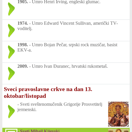
1905.
-
Umro Henri Irving, engleski glumac.
1974.
-
Umro Edward Vincent Sullivan, američki TV-
voditelj.
1998.
-
Umro Bojan Pečar, srpski rock muzičar, basist
EKV-a.
2009.
-
Umro Ivan Đuranec, hrvatski rukometaš.
Sveci pravoslavne crkve na dan 13.
oktobar/listopad
-
Sveti sveštenomučenik Grigorije Prosvetitelj
jermenski.
-
Sveti Mihail Kijevski.