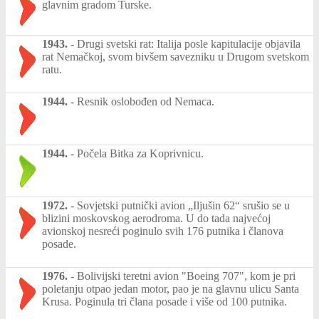
glavnim gradom Turske.
1943.
-
Drugi svetski rat: Italija posle kapitulacije objavila
rat Nemačkoj, svom bivšem savezniku u Drugom svetskom
ratu.
1944.
-
Resnik oslobođen od Nemaca.
1944.
-
Počela Bitka za Koprivnicu.
1972.
-
Sovjetski putnički avion „Iljušin 62“ srušio se u
blizini moskovskog aerodroma. U do tada najvećoj
avionskoj nesreći poginulo svih 176 putnika i članova
posade.
1976.
-
Bolivijski teretni avion "Boeing 707", kom je pri
poletanju otpao jedan motor, pao je na glavnu ulicu Santa
Krusa. Poginula tri člana posade i više od 100 putnika.