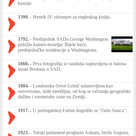
kasnije.
1399.
-
Henrik IV. okrunjen za engleskog kralja.
1792.
-
Predsjednik SADa George Washington
položio kamen-temeljac Bijele kuće,
predsjedničke rezidencije u Washingtonu.
1860.
-
Prva fotografija iz vazduha napravljena iz balona
iznad Bostona u SAD.
1884.
-
Londonska četvrt Grinič ustanovljena kao
univerzalan, nulti meridijan, od kog se računaju geografske
dužine i vremenske zone na Zemlji.
1917.
-
U portugalskoj Fatimi dogodilo se "čudo Sunca".
1923.
-
Turski parlament proglasio Ankaru, bivšu Angoru,