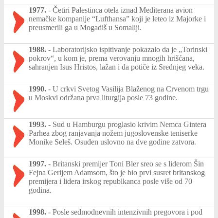
1977.
-
Četiri Palestinca otela iznad Mediterana avion
nemačke kompanije “Lufthansa” koji je leteo iz Majorke i
preusmerili ga u Mogadiš u Somaliji.
1988.
-
Laboratorijsko ispitivanje pokazalo da je „Torinski
pokrov“, u kom je, prema verovanju mnogih hrišćana,
sahranjen Isus Hristos, lažan i da potiče iz Srednjeg veka.
1990.
-
U crkvi Svetog Vasilija Blaženog na Crvenom trgu
u Moskvi održana prva liturgija posle 73 godine.
1993.
-
Sud u Hamburgu proglasio krivim Nemca Gintera
Parhea zbog ranjavanja nožem jugoslovenske teniserke
Monike Seleš. Osuđen uslovno na dve godine zatvora.
1997.
-
Britanski premijer Toni Bler sreo se s liderom Šin
Fejna Gerijem Adamsom, što je bio prvi susret britanskog
premijera i lidera irskog republkanca posle više od 70
godina.
1998.
-
Posle sedmodnevnih intenzivnih pregovora i pod