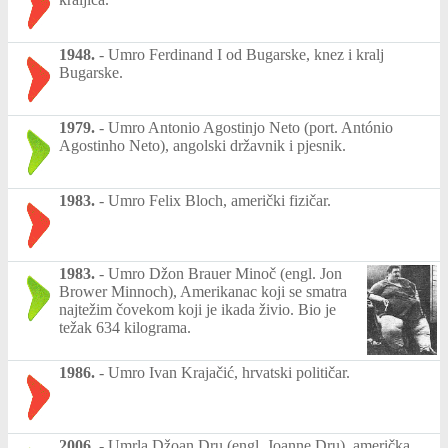
1948.
-
Umro Ferdinand I od Bugarske, knez i kralj
Bugarske.
1979.
-
Umro Antonio Agostinjo Neto (port. António
Agostinho Neto), angolski državnik i pjesnik.
1983.
-
Umro Felix Bloch, američki fizičar.
1983.
-
Umro Džon Brauer Minoč (engl. Jon
Brower Minnoch), Amerikanac koji se smatra
najtežim čovekom koji je ikada živio. Bio je
težak 634 kilograma.
1986.
-
Umro Ivan Krajačić, hrvatski političar.
2006.
-
Umrla Džoan Dru (engl. Joanne Dru), američka