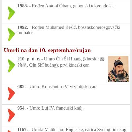
1988.
-
Rođen Antoni Obam, gabonski tekvondoista.
1992.
-
Rođen Muhamed Bešić, bosanskohercegovački
fudbaler.
Umrli na dan 10. septembar/rujan
210. p. n. e.
-
Umro Ćin Ši Huang (kineski: 秦
始皇, Qín Shǐ huáng), prvi kineski car.
685.
-
Umro Konstantin IV, vizantijski car.
954.
-
Umro Luj IV, francuski kralj.
1167.
-
Umrla Matilda od Engleske, carica Svetog rimskog