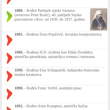
1880.
-
Rođen Patrijarh srpski Varnava
(svetovno Petar Rosić), 40. patrijarh Srpske
pravoslavne crkve, od 1930. do 1937. godine.
1885.
-
Rođena Dora Pejačević, hrvatska kompozitorica.
1886.
-
Rođena H.D. (rođena kao Hilda Doolittle),
američka pjesnikinja, spisateljica romana i memoara.
1890.
-
Rođena Elsa Schiaparelli, italijansko-francuska
modna kreatorica.
1890.
-
Rođen Franc Verfel, austrijski pisac.
1892.
-
Rođen Artur Kompton, američki fizičar.