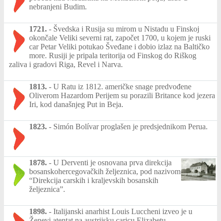
nebranjeni Budim.
1721.
-
Švedska i Rusija su mirom u Nistadu u Finskoj
okončale Veliki severni rat, započet 1700, u kojem je ruski
car Petar Veliki potukao Šveđane i dobio izlaz na Baltičko
more. Rusiji je pripala teritorija od Finskog do Riškog
zaliva i gradovi Riga, Revel i Narva.
1813.
-
U Ratu iz 1812. američke snage predvođene
Oliverom Hazardom Perijem su porazili Britance kod jezera
Iri, kod današnjeg Put in Beja.
1823.
-
Simón Bolívar proglašen je predsjednikom Perua.
1878.
-
U Derventi je osnovana prva direkcija
bosanskohercegovačkih željeznica, pod nazivom
“Direkcija carskih i kraljevskih bosanskih
željeznica”.
1898.
-
Italijanski anarhist Louis Luccheni izveo je u
Ženevi atentat na austrijsku caricu Elizabetu.