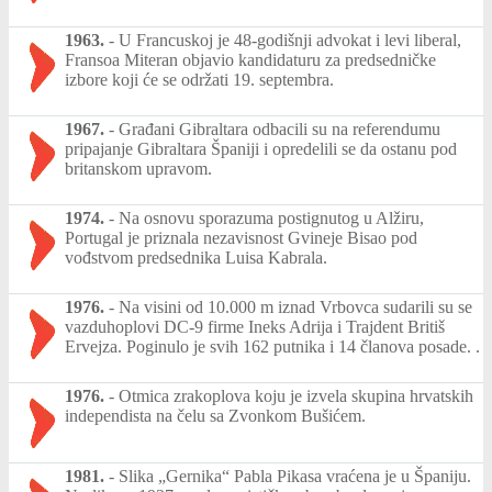
1963.
-
U Francuskoj je 48-godišnji advokat i levi liberal,
Fransoa Miteran objavio kandidaturu za predsedničke
izbore koji će se održati 19. septembra.
1967.
-
Građani Gibraltara odbacili su na referendumu
pripajanje Gibraltara Španiji i opredelili se da ostanu pod
britanskom upravom.
1974.
-
Na osnovu sporazuma postignutog u Alžiru,
Portugal je priznala nezavisnost Gvineje Bisao pod
vođstvom predsednika Luisa Kabrala.
1976.
-
Na visini od 10.000 m iznad Vrbovca sudarili su se
vazduhoplovi DC-9 firme Ineks Adrija i Trajdent Britiš
Ervejza. Poginulo je svih 162 putnika i 14 članova posade. .
1976.
-
Otmica zrakoplova koju je izvela skupina hrvatskih
independista na čelu sa Zvonkom Bušićem.
1981.
-
Slika „Gernika“ Pabla Pikasa vraćena je u Španiju.