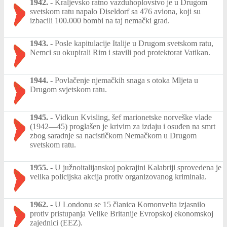
1942.
-
Kraljevsko ratno vazduhoplovstvo je u Drugom
svetskom ratu napalo Diseldorf sa 476 aviona, koji su
izbacili 100.000 bombi na taj nemački grad.
1943.
-
Posle kapitulacije Italije u Drugom svetskom ratu,
Nemci su okupirali Rim i stavili pod protektorat Vatikan.
1944.
-
Povlačenje njemačkih snaga s otoka Mljeta u
Drugom svjetskom ratu.
1945.
-
Vidkun Kvisling, šef marionetske norveške vlade
(1942—45) proglašen je krivim za izdaju i osuđen na smrt
zbog saradnje sa nacističkom Nemačkom u Drugom
svetskom ratu.
1955.
-
U južnoitalijanskoj pokrajini Kalabriji sprovedena je
velika policijska akcija protiv organizovanog kriminala.
1962.
-
U Londonu se 15 članica Komonvelta izjasnilo
protiv pristupanja Velike Britanije Evropskoj ekonomskoj
zajednici (EEZ).