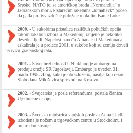
Srpske, NATO je, sa američkog broda „Normandija“ u
Jadranskom moru, krstarećim raketama „tomahavk“ počeo
da gađa protivvazdušne položaje u okolini Banje Luke.
2000.
-
U sukobima pristalica različitih političkih opcija
tokom lokalnih izbora u Makedoniji ranjeno je nekoliko
desetina ljudi. Napetost između Albanaca i Makedonaca
eskalirala je u proleće 2001. u sukobe koji su zemlju doveli
na ivicu građanskog rata.
2001.
-
Savet bezbednosti UN ukinuo je ambargo na
prodaju oružja SR Jugoslaviji. Embargo je uveden 31.
marta 1998. zbog, kako je obrazloženo, nasilja koji režim
Slobodana Miloševića sprovodi na Kosovu.
2002.
-
Švajcarska je posle referenduma, postala članica
Ujedinjene nacije.
2003.
-
Švedska ministrica vanjskih poslova Anna Lindh
izbodena je nožem u trgovačkom centru u Stockholmu i
umire dan kasnije.