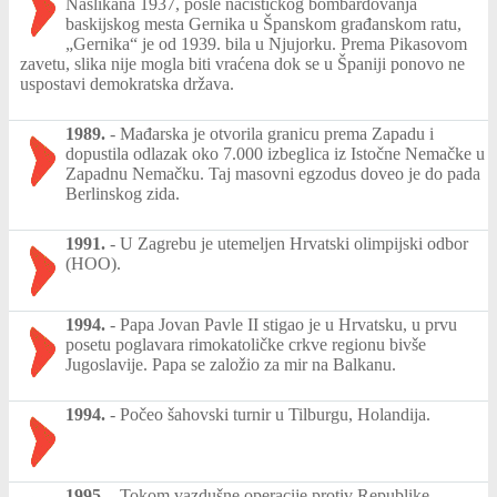
Naslikana 1937, posle nacističkog bombardovanja
baskijskog mesta Gernika u Španskom građanskom ratu,
„Gernika“ je od 1939. bila u Njujorku. Prema Pikasovom
zavetu, slika nije mogla biti vraćena dok se u Španiji ponovo ne
uspostavi demokratska država.
1989.
-
Mađarska je otvorila granicu prema Zapadu i
dopustila odlazak oko 7.000 izbeglica iz Istočne Nemačke u
Zapadnu Nemačku. Taj masovni egzodus doveo je do pada
Berlinskog zida.
1991.
-
U Zagrebu je utemeljen Hrvatski olimpijski odbor
(HOO).
1994.
-
Papa Jovan Pavle II stigao je u Hrvatsku, u prvu
posetu poglavara rimokatoličke crkve regionu bivše
Jugoslavije. Papa se založio za mir na Balkanu.
1994.
-
Počeo šahovski turnir u Tilburgu, Holandija.
1995.
-
Tokom vazdušne operacije protiv Republike