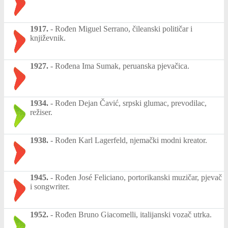
1917.
-
Rođen Miguel Serrano, čileanski političar i
književnik.
1927.
-
Rođena Ima Sumak, peruanska pjevačica.
1934.
-
Rođen Dejan Čavić, srpski glumac, prevodilac,
režiser.
1938.
-
Rođen Karl Lagerfeld, njemački modni kreator.
1945.
-
Rođen José Feliciano, portorikanski muzičar, pjevač
i songwriter.
1952.
-
Rođen Bruno Giacomelli, italijanski vozač utrka.