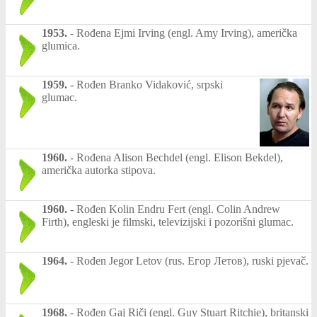
1953.
-
Rođena Ejmi Irving (engl. Amy Irving), američka
glumica.
1959.
-
Rođen Branko Vidaković, srpski
glumac.
1960.
-
Rođena Alison Bechdel (engl. Elison Bekdel),
američka autorka stipova.
1960.
-
Rođen Kolin Endru Fert (engl. Colin Andrew
Firth), engleski je filmski, televizijski i pozorišni glumac.
1964.
-
Rođen Jegor Letov (rus. Егор Летов), ruski pjevač.
1968.
-
Rođen Gaj Riči (engl. Guy Stuart Ritchie), britanski