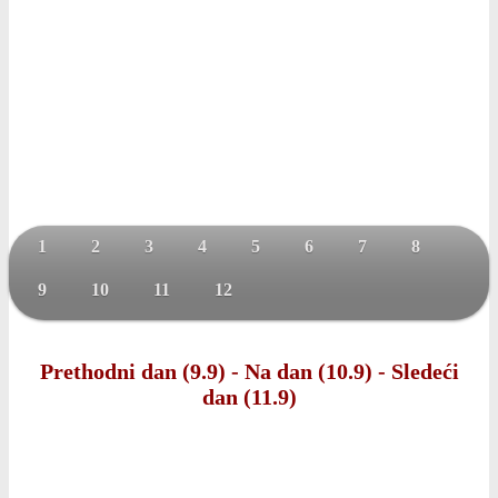
1
2
3
4
5
6
7
8
9
10
11
12
Prethodni dan (9.9)
-
Na dan (10.9)
-
Sledeći
dan (11.9)