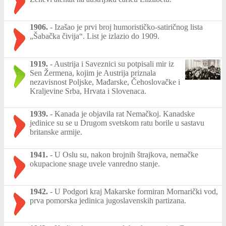
1906.
-
Izašao je prvi broj humorističko-satiričnog lista
„Šabačka čivija“. List je izlazio do 1909.
1919.
-
Austrija i Saveznici su potpisali mir iz
Sen Žermena, kojim je Austrija priznala
nezavisnost Poljske, Mađarske, Čehoslovačke i
Kraljevine Srba, Hrvata i Slovenaca.
1939.
-
Kanada je objavila rat Nemačkoj. Kanadske
jedinice su se u Drugom svetskom ratu borile u sastavu
britanske armije.
1941.
-
U Oslu su, nakon brojnih štrajkova, nemačke
okupacione snage uvele vanredno stanje.
1942.
-
U Podgori kraj Makarske formiran Mornarički vod,
prva pomorska jedinica jugoslavenskih partizana.