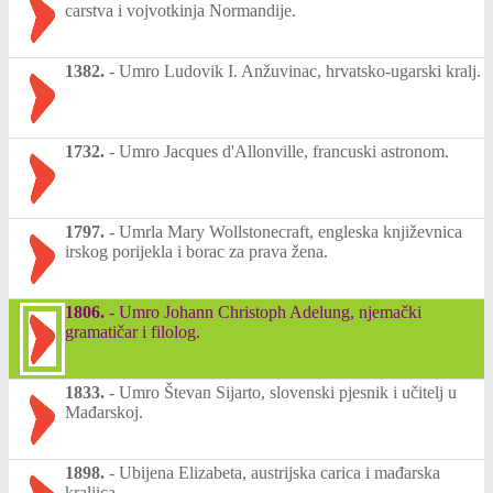
carstva i vojvotkinja Normandije.
1382.
-
Umro Ludovik I. Anžuvinac, hrvatsko-ugarski kralj.
1732.
-
Umro Jacques d'Allonville, francuski astronom.
1797.
-
Umrla Mary Wollstonecraft, engleska književnica
irskog porijekla i borac za prava žena.
1806.
-
Umro Johann Christoph Adelung, njemački
gramatičar i filolog.
1833.
-
Umro Števan Sijarto, slovenski pjesnik i učitelj u
Mađarskoj.
1898.
-
Ubijena Elizabeta, austrijska carica i mađarska
kraljica.