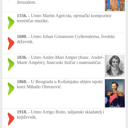
Jeruzalem.
1556.
-
Umro Martin Agricola, njemački kompozitor
teoretičar muzike.
1680.
-
Umro Johan Göransson Gyllenstierna, švedski
državnik.
1836.
-
Umro Andre-Mari Amper (franc. André-
Marie Ampère), francuski fizičar i matematičar.
1868.
-
U Beogradu u Košutnjaku ubijen srpski
knez Mihailo Obrenović.
1918.
-
Umro Arrigo Boito, talijanski skladatelj i
književnik.