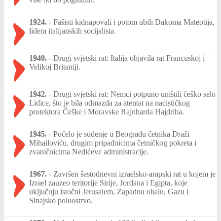
1924.
-
Fašisti kidnapovali i potom ubili Đakoma Mateotija,
lidera italijanskih socijalista.
1940.
-
Drugi svjetski rat: Italija objavila rat Francuskoj i
Velikoj Britaniji.
1942.
-
Drugi svjetski rat: Nemci potpuno uništili češko selo
Lidice, što je bila odmazda za atentat na nacističkog
protektora Češke i Moravske Rajnharda Hajdriha.
1945.
-
Počelo je suđenje u Beogradu četnika Draži
Mihailoviću, drugim pripadnicima četničkog pokreta i
zvaničnicima Nedićeve administracije.
1967.
-
Završen šestodnevni izraelsko-arapski rat u kojem je
Izrael zauzeo teritorije Sirije, Jordana i Egipta, koje
uključuju istočni Jerusalem, Zapadnu obalu, Gazu i
Sinajsko poluostrvo.