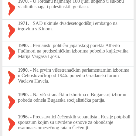
1970.
-
U Jordanu najmanje 100 ljudi ubijeno u sukobu
vladinih snaga i palestinskih gerilaca.
1971.
-
SAD ukinule dvadesetogodišnji embargo na
trgovinu s Kinom.
1990.
-
Peruanski političar japanskog porekla Alberto
Fuđimori na predsedničkim izborima pobedio književnika
Marija Vargasa Ljosu.
1990.
-
Na prvim višestranačkim parlamentarnim izborima
u Čehoslovačkoj od 1946. pobedio Građanski forum
Vaclava Havela.
1990.
-
Na višestranačkim izborima u Bugarskoj izbornu
pobedu odnela Bugarska socijalistička partija.
1996.
-
Predstavnici čečenskih separatista i Rusije potpisali
sporazum kojim su utvrđene osnove za okončanje
osamnaestomesečnog rata u Čečeniji.