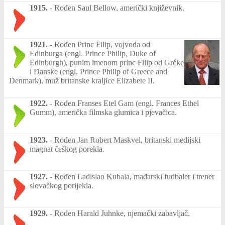
1915.
-
Rođen Saul Bellow, američki književnik.
1921.
-
Rođen Princ Filip, vojvoda od
Edinburga (engl. Prince Philip, Duke of
Edinburgh), punim imenom princ Filip od Grčke
i Danske (engl. Prince Philip of Greece and
Denmark), muž britanske kraljice Elizabete II.
1922.
-
Rođen Franses Etel Gam (engl. Frances Ethel
Gumm), američka filmska glumica i pjevačica.
1923.
-
Rođen Jan Robert Maskvel, britanski medijski
magnat češkog porekla.
1927.
-
Rođen Ladislao Kubala, mađarski fudbaler i trener
slovačkog porijekla.
1929.
-
Rođen Harald Juhnke, njemački zabavljač.