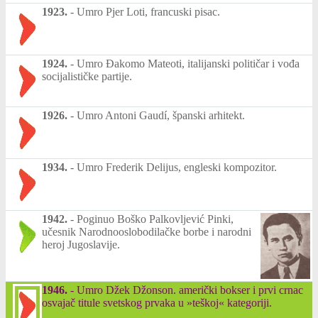
1923.
-
Umro Pjer Loti, francuski pisac.
1924.
-
Umro Đakomo Mateoti, italijanski političar i vođa
socijalističke partije.
1926.
-
Umro Antoni Gaudí, španski arhitekt.
1934.
-
Umro Frederik Delijus, engleski kompozitor.
1942.
-
Poginuo Boško Palkovljević Pinki,
učesnik Narodnooslobodilačke borbe i narodni
heroj Jugoslavije.
1946.
-
Umro Džek Džonson. američki bokser i prvi crnac
osvajač titule svetskog prvaka u »teškoj« kategoriji.