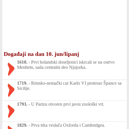
Događaji na dan 10. jun/lipanj
1610.
-
Prvi holandski doseljenici iskrcali se na ostrvo
Menhetn, sada centralni deo Njujorka.
1719.
-
Rimsko-nemački car Karlo VI proterao Špance sa
Sicilije.
1793.
-
U Parizu otvoren prvi javni zoološki vrt.
1829.
-
Prva trka veslača Oxforda i Cambridgea.