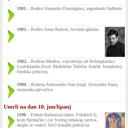
1981.
-
Rođen Alejandro Dominguez, argentinski fudbaler.
1981.
-
Rođen Amar Bukvić, hrvatski glumac.
1982.
-
Rođena Medlen, vojvotkinja od Helsinglanda i
Gestriklanda (šved. Madeleine Thérèse Amelie Josephine),
švedska princeza.
1989.
-
Rođena Aleksandra Stan (engl. Alexandra Stan),
rumunska pjevačica.
Umrli na dan 10. jun/lipanj
1190.
-
Fridrih Barbarosa (njem. Friedrich I),
kralj Njemačke i car Svetog rimskog carstva,
utopio se vodeći Treći krstaški pohod na