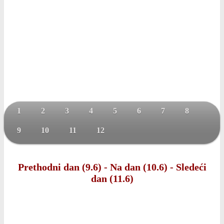
1
2
3
4
5
6
7
8
9
10
11
12
Prethodni dan (9.6)
-
Na dan (10.6)
-
Sledeći
dan (11.6)