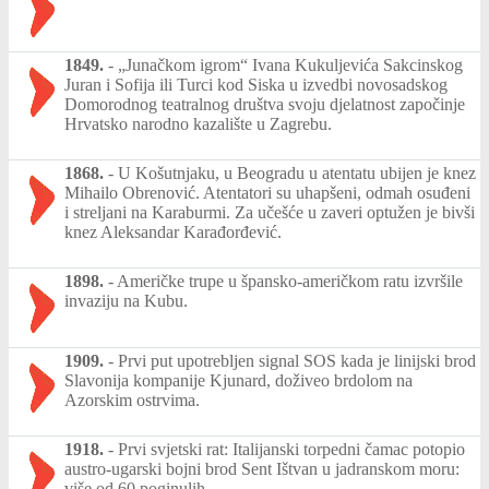
1849.
-
„Junačkom igrom“ Ivana Kukuljevića Sakcinskog
Juran i Sofija ili Turci kod Siska u izvedbi novosadskog
Domorodnog teatralnog društva svoju djelatnost započinje
Hrvatsko narodno kazalište u Zagrebu.
1868.
-
U Košutnjaku, u Beogradu u atentatu ubijen je knez
Mihailo Obrenović. Atentatori su uhapšeni, odmah osuđeni
i streljani na Karaburmi. Za učešće u zaveri optužen je bivši
knez Aleksandar Karađorđević.
1898.
-
Američke trupe u špansko-američkom ratu izvršile
invaziju na Kubu.
1909.
-
Prvi put upotrebljen signal SOS kada je linijski brod
Slavonija kompanije Kjunard, doživeo brdolom na
Azorskim ostrvima.
1918.
-
Prvi svjetski rat: Italijanski torpedni čamac potopio
austro-ugarski bojni brod Sent Ištvan u jadranskom moru:
više od 60 poginulih.