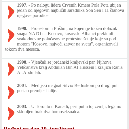
1997.
-
Po nalogu lidera Crvenih Kmera Pola Pota ubijen
jedan od njegovih najbližih saradnika Son Sen i 11 članova
njegove porodice.
1998.
-
Protestom u Prištini, na kojem je tražen dolazak
snaga NATO na Kosovo, kosovski Albanci prekinuli
svakodnevne polučasovne protestne šetnje koje su pod
motom "Kosovo, najveći zatvor na svetu", organizovali
tokom dva meseca.
1998.
-
Vjenčali se jordanski kraljevski par, Njihova
Veličanstva kralj Abdullah Bin Al-Hussein i kraljica Rania
Al-Abdullah.
2001.
-
Medijski magnat Silvio Berluskoni po drugi put
postao premijer Italije.
2003.
-
U Torontu u Kanadi, prvi put u toj zemlji, legalno
sklopljen brak dva homoseksualca.
Rođeni na dan 10. jun/lipanj