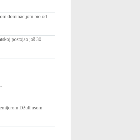
skom dominacijom bio od
tskoj postojao još 30
.
premijerom Džulijusom