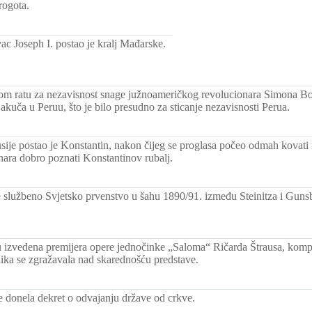
rogota.
c Joseph I. postao je kralj Mađarske.
m ratu za nezavisnost snage južnoameričkog revolucionara Simona Bol
akuča u Peruu, što je bilo presudno za sticanje nezavisnosti Perua.
sije postao je Konstantin, nakon čijeg se proglasa počeo odmah kovati
ara dobro poznati Konstantinov rubalj.
e službeno Svjetsko prvenstvo u šahu 1890/91. između Steinitza i Guns
izvedena premijera opere jednočinke „Saloma“ Ričarda Štrausa, kom
ika se zgražavala nad skarednošću predstave.
e donela dekret o odvajanju države od crkve.