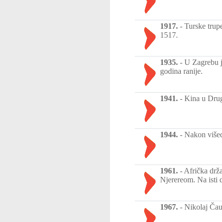
1917.
-
Turske trup
1517.
1935.
-
U Zagrebu j
godina ranije.
1941.
-
Kina u Drug
1944.
-
Nakon višed
1961.
-
Afrička drž
Njerereom. Na isti 
1967.
-
Nikolaj Čau