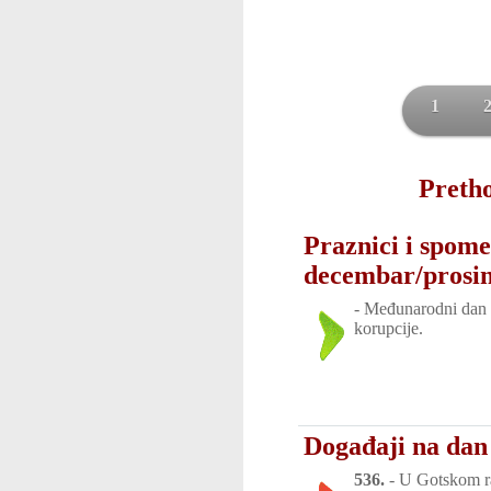
1
Pretho
Praznici i spome
decembar/prosi
-
Međunarodni dan 
korupcije.
Događaji na dan
536.
-
U Gotskom ra