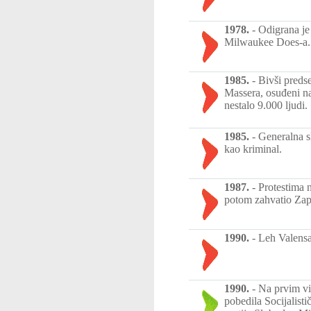
1978.
-
Odigrana je
Milwaukee Does-a.
1985.
-
Bivši predse
Massera, osuđeni na 
nestalo 9.000 ljudi.
1985.
-
Generalna sk
kao kriminal.
1987.
-
Protestima 
potom zahvatio Zap
1990.
-
Leh Valensa,
1990.
-
Na prvim vi
pobedila Socijalisti