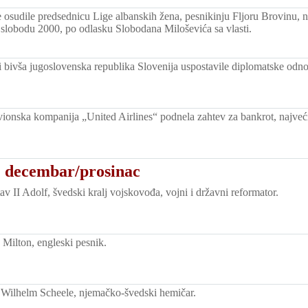
e osudile predsednicu Lige albanskih žena, pesnikinju Fljoru Brovinu, n
slobodu 2000, po odlasku Slobodana Miloševića sa vlasti.
 i bivša jugoslovenska republika Slovenija uspostavile diplomatske odno
onska kompanija „United Airlines“ podnela zahtev za bankrot, najveći u 
. decembar/prosinac
 II Adolf, švedski kralj vojskovođa, vojni i državni reformator.
Milton, engleski pesnik.
Wilhelm Scheele, njemačko-švedski hemičar.