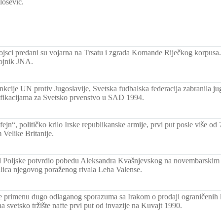
lošević.
ojsci predani su vojarna na Trsatu i zgrada Komande Riječkog korpusa.
vojnik JNA.
nkcije UN protiv Jugoslavije, Svetska fudbalska federacija zabranila ju
lifikacijama za Svetsko prvenstvo u SAD 1994.
 fejn“, političko krilo Irske republikanske armije, prvi put posle više o
Velike Britanije.
 Poljske potvrdio pobedu Aleksandra Kvašnjevskog na novembarskim 
alica njegovog poraženog rivala Leha Valense.
 primenu dugo odlaganog sporazuma sa Irakom o prodaji ograničenih ko
na svetsko tržište nafte prvi put od invazije na Kuvajt 1990.