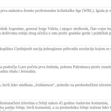
 prva utakmica ženske profesionalne košarkaške lige (WBL). Igrala je 
dnik Argentine, general Jorge Videla, i njegov sledbenik, član vojne h
doživotnu robiju zbog učešća u ratu protiv gradske gerile i političkih 
upština Ujedinjenih nacija jednoglasno prihvatila rezoluciju kojom se 
na području Gaze počela prva Intifada, pobuna Palestinaca protiv izrae
adnu obalu i Jerusalim.
 bivši lider sindikata „Solidarnost“, pobedio na predsedničkim izborim
šestranačkim izborima u Srbiji nakon 45 godina vladavine komunista,
čka partija Srbije, bivši komunisti, a za predsednika Srbije izabran lider 