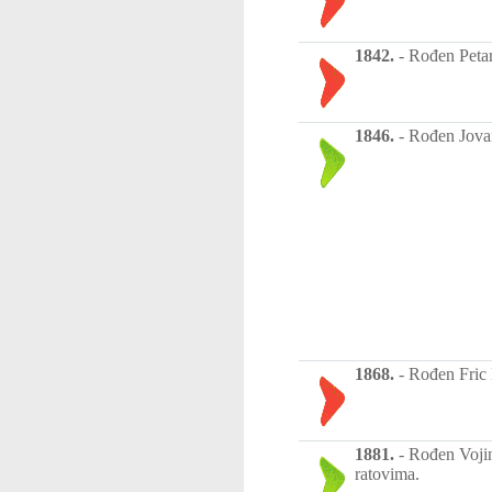
1842.
-
Rođen Petar
1846.
-
Rođen Jovan
1868.
-
Rođen Fric 
1881.
-
Rođen Vojin
ratovima.