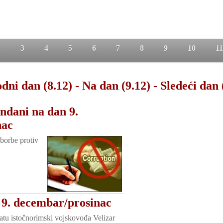
2
3
4
5
6
7
8
9
10
11
dni dan (8.12)
-
Na dan (9.12)
-
Sledeći dan 
ndani na dan 9.
nac
borbe protiv
 9. decembar/prosinac
tu istočnorimski vojskovođa Velizar