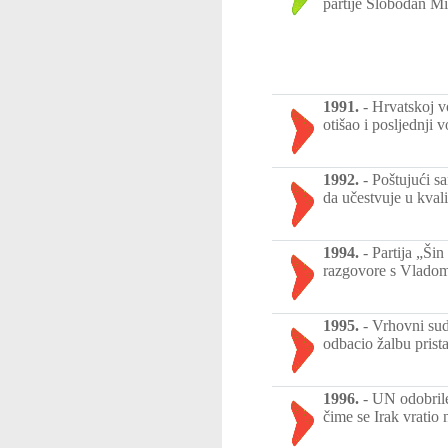
partije Slobodan Mi
1991.
-
Hrvatskoj v
otišao i posljednji 
1992.
-
Poštujući sa
da učestvuje u kva
1994.
-
Partija „Šin
razgovore s Vladom 
1995.
-
Vrhovni sud
odbacio žalbu prist
1996.
-
UN odobrile
čime se Irak vratio 