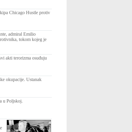
ekipa Chicago Hustle protiv
unte, admiral Emilio
protivnika, tokom kojeg je
svi akti terorizma osuđuju
lske okupacije. Ustanak
a u Poljskoj.
te