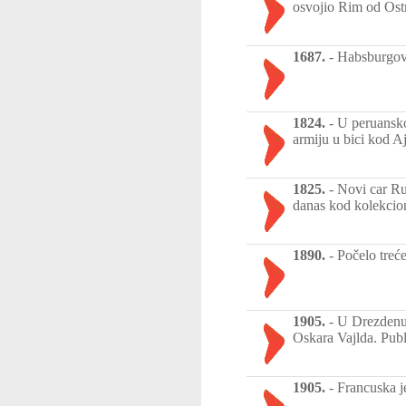
osvojio Rim od Ost
1687.
-
Habsburgova
1824.
-
U peruansko
armiju u bici kod Aj
1825.
-
Novi car Ru
danas kod kolekcion
1890.
-
Počelo treć
1905.
-
U Drezdenu 
Oskara Vajlda. Publ
1905.
-
Francuska j