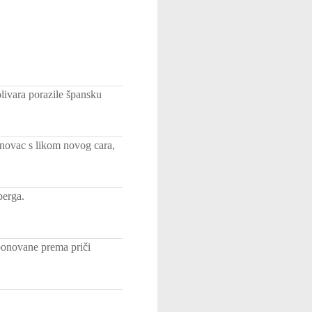
ivara porazile špansku
 novac s likom novog cara,
berga.
ponovane prema priči