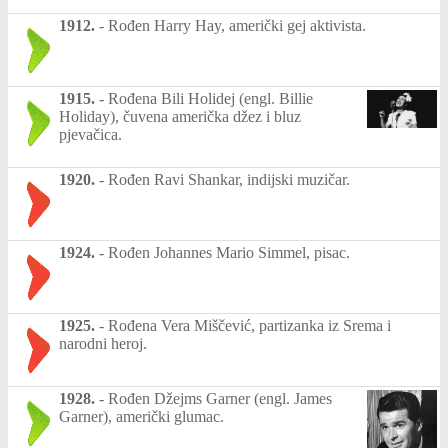
1912.
-
Rođen Harry Hay, američki gej aktivista.
1915.
-
Rođena Bili Holidej (engl. Billie
Holiday), čuvena američka džez i bluz
pjevačica.
1920.
-
Rođen Ravi Shankar, indijski muzičar.
1924.
-
Rođen Johannes Mario Simmel, pisac.
1925.
-
Rođena Vera Miščević, partizanka iz Srema i
narodni heroj.
1928.
-
Rođen Džejms Garner (engl. James
Garner), američki glumac.