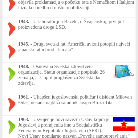
objavila proklamaciju o početku rata s Nemačkom i Italijom
i izdala naredbu o opštoj mobilizaciji.
1943.
-
U laboratoriji u Bazelu, u Švajcarskoj, prvi put
proizvedena droga LSD.
1945.
-
Drugi svetski rat: Američki avioni potopili najveći
japanski ratni brod "Jamato".
1948.
-
Osnovana Svetska zdravstvena
organizacija. Statut organizacije potpisalo 26
zemalja, a 7. april proglašen za Svetski dan
zdravlja.
1961.
-
Uhapšen jugoslovenski političar i disident Milovan
Đilas, nekada najbliži saradnik Josipa Broza Tita.
1963.
-
Usvojen je novi savezni Ustav kojim je
Jugoslavija promijenila ime u Socijalističku
Federativnu Republiku Jugoslaviju (SFRJ).
Novi Ustav popularno nazvan „Povelja samoupravljanja“