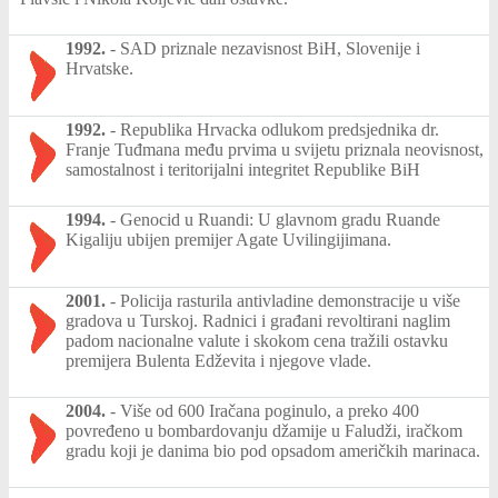
1992.
-
SAD priznale nezavisnost BiH, Slovenije i
Hrvatske.
1992.
-
Republika Hrvacka odlukom predsjednika dr.
Franje Tuđmana među prvima u svijetu priznala neovisnost,
samostalnost i teritorijalni integritet Republike BiH
1994.
-
Genocid u Ruandi: U glavnom gradu Ruande
Kigaliju ubijen premijer Agate Uvilingijimana.
2001.
-
Policija rasturila antivladine demonstracije u više
gradova u Turskoj. Radnici i građani revoltirani naglim
padom nacionalne valute i skokom cena tražili ostavku
premijera Bulenta Edževita i njegove vlade.
2004.
-
Više od 600 Iračana poginulo, a preko 400
povređeno u bombardovanju džamije u Faludži, iračkom
gradu koji je danima bio pod opsadom američkih marinaca.