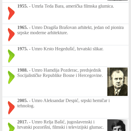
1955.
-
Umrla Teda Bara, američka filmska glumica.
1965.
-
Umro Dragiša Brašovan arhitekt, jedan od pionira
srpske moderne arhitekture.
1975.
-
Umro Krsto Hegedušić, hrvatski slikar.
1988.
-
Umro Hamdija Pozderac, predsjednik
Socijalističke Republike Bosne i Hercegovine.
2005.
-
Umro Aleksandar Despić, srpski hemičar i
tehnolog.
2017.
-
Umro Relja Bašić, jugoslavenski i
hrvatski pozorišni, filmski i televizijski glumac.