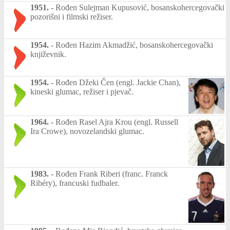
1951.
-
Rođen Sulejman Kupusović, bosanskohercegovački
pozorišni i filmski režiser.
1954.
-
Rođen Hazim Akmadžić, bosanskohercegovački
književnik.
1954.
-
Rođen Džeki Čen (engl. Jackie Chan),
kineski glumac, režiser i pjevač.
1964.
-
Rođen Rasel Ajra Krou (engl. Russell
Ira Crowe), novozelandski glumac.
1983.
-
Rođen Frank Riberi (franc. Franck
Ribéry), francuski fudbaler.