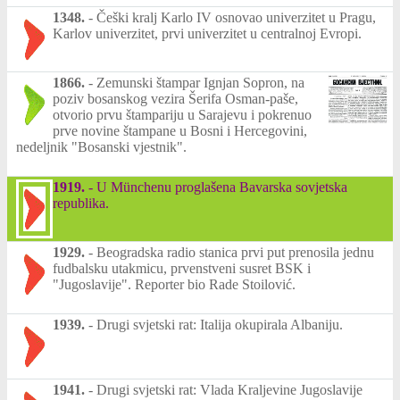
1348.
-
Češki kralj Karlo IV osnovao univerzitet u Pragu,
Karlov univerzitet, prvi univerzitet u centralnoj Evropi.
1866.
-
Zemunski štampar Ignjan Sopron, na
poziv bosanskog vezira Šerifa Osman-paše,
otvorio prvu štampariju u Sarajevu i pokrenuo
prve novine štampane u Bosni i Hercegovini,
nedeljnik "Bosanski vjestnik".
1919.
-
U Münchenu proglašena Bavarska sovjetska
republika.
1929.
-
Beogradska radio stanica prvi put prenosila jednu
fudbalsku utakmicu, prvenstveni susret BSK i
"Jugoslavije". Reporter bio Rade Stoilović.
1939.
-
Drugi svjetski rat: Italija okupirala Albaniju.
1941.
-
Drugi svjetski rat: Vlada Kraljevine Jugoslavije