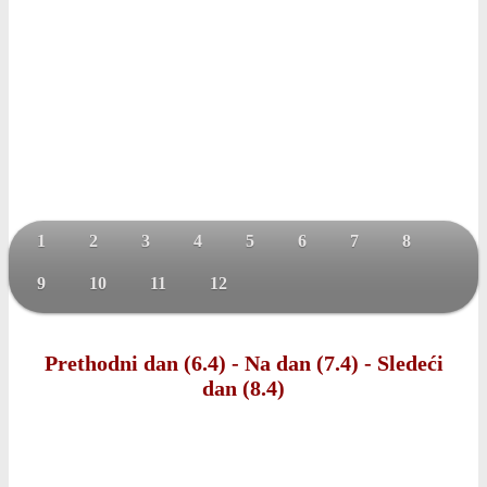
1
2
3
4
5
6
7
8
9
10
11
12
Prethodni dan (6.4)
-
Na dan (7.4)
-
Sledeći
dan (8.4)