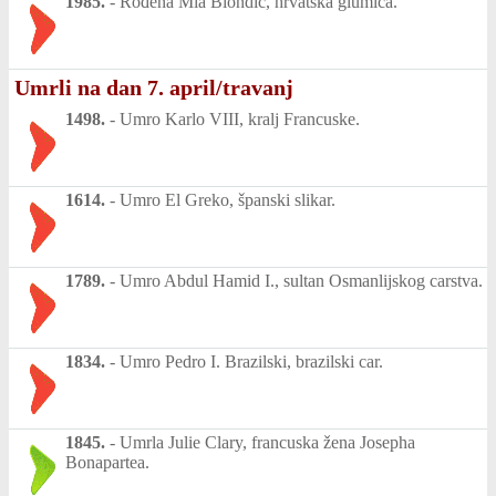
1985.
-
Rođena Mia Biondić, hrvatska glumica.
Umrli na dan 7. april/travanj
1498.
-
Umro Karlo VIII, kralj Francuske.
1614.
-
Umro El Greko, španski slikar.
1789.
-
Umro Abdul Hamid I., sultan Osmanlijskog carstva.
1834.
-
Umro Pedro I. Brazilski, brazilski car.
1845.
-
Umrla Julie Clary, francuska žena Josepha
Bonapartea.