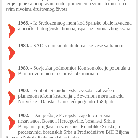
jer je njime samoupravni model primenjen u svim sferama i na
svim nivoima društvenog života.
1966.
-
Iz Sredozemnog mora kod španske obale izvađena
američka hidrogenska bomba, ispala iz aviona zbog kvara.
1980.
-
SAD su prekinule diplomatske veѕe sa Iranom.
1989.
-
Sovjetska podmornica Komsomolec je potonula u
Barencovom moru, usmrtivši 42 mornara.
1990.
-
Feribot "Skandinavska zvezda" zahvaćen
plamenom tokom krstarenja u Severnom moru između
Norveške i Danske. U nesreći poginulo 158 ljudi.
1992.
-
Dan pošto je Evropska zajednica priznala
nezavisnost Bosne i Hercegovine, bosanski Srbi u
Banjaluci proglasili nezavisnost Republike Srpske, a
predstavnici bosanskih Srba u Predsedništvu BiH Biljana
Plavšić i Nikola Koljević dali ostavke.