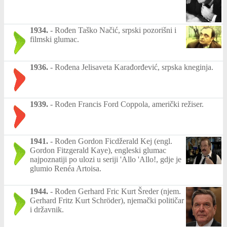
1934.
-
Rođen Taško Načić, srpski pozorišni i
filmski glumac.
1936.
-
Rođena Jelisaveta Karađorđević, srpska kneginja.
1939.
-
Rođen Francis Ford Coppola, američki režiser.
1941.
-
Rođen Gordon Ficdžerald Kej (engl.
Gordon Fitzgerald Kaye), engleski glumac
najpoznatiji po ulozi u seriji 'Allo 'Allo!, gdje je
glumio Renéa Artoisa.
1944.
-
Rođen Gerhard Fric Kurt Šreder (njem.
Gerhard Fritz Kurt Schröder), njemački političar
i državnik.