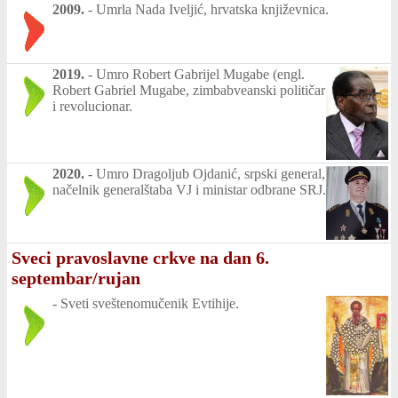
2009.
-
Umrla Nada Iveljić, hrvatska književnica.
2019.
-
Umro Robert Gabrijel Mugabe (engl.
Robert Gabriel Mugabe, zimbabveanski političar
i revolucionar.
2020.
-
Umro Dragoljub Ojdanić, srpski general,
načelnik generalštaba VJ i ministar odbrane SRJ.
Sveci pravoslavne crkve na dan 6.
septembar/rujan
-
Sveti sveštenomučenik Evtihije.