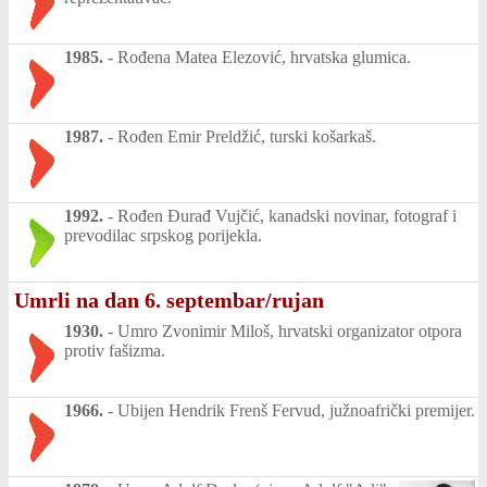
1985.
-
Rođena Matea Elezović, hrvatska glumica.
1987.
-
Rođen Emir Preldžić, turski košarkaš.
1992.
-
Rođen Đurađ Vujčić, kanadski novinar, fotograf i
prevodilac srpskog porijekla.
Umrli na dan 6. septembar/rujan
1930.
-
Umro Zvonimir Miloš, hrvatski organizator otpora
protiv fašizma.
1966.
-
Ubijen Hendrik Frenš Fervud, južnoafrički premijer.