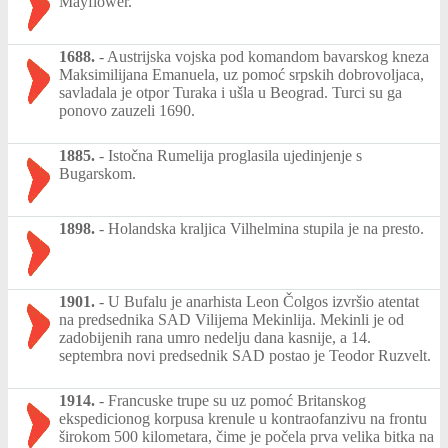
Mayflower.
1688.
-
Austrijska vojska pod komandom bavarskog kneza
Maksimilijana Emanuela, uz pomoć srpskih dobrovoljaca,
savladala je otpor Turaka i ušla u Beograd. Turci su ga
ponovo zauzeli 1690.
1885.
-
Istočna Rumelija proglasila ujedinjenje s
Bugarskom.
1898.
-
Holandska kraljica Vilhelmina stupila je na presto.
1901.
-
U Bufalu je anarhista Leon Čolgos izvršio atentat
na predsednika SAD Vilijema Mekinlija. Mekinli je od
zadobijenih rana umro nedelju dana kasnije, a 14.
septembra novi predsednik SAD postao je Teodor Ruzvelt.
1914.
-
Francuske trupe su uz pomoć Britanskog
ekspedicionog korpusa krenule u kontraofanzivu na frontu
širokom 500 kilometara, čime je počela prva velika bitka na