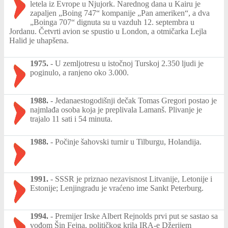
letela iz Evrope u Njujork. Narednog dana u Kairu je
zapaljen „Boing 747“ kompanije „Pan ameriken“, a dva
„Boinga 707“ dignuta su u vazduh 12. septembra u
Jordanu. Četvrti avion se spustio u London, a otmičarka Lejla
Halid je uhapšena.
1975.
-
U zemljotresu u istočnoj Turskoj 2.350 ljudi je
poginulo, a ranjeno oko 3.000.
1988.
-
Jedanaestogodišnji dečak Tomas Gregori postao je
najmlađa osoba koja je preplivala Lamanš. Plivanje je
trajalo 11 sati i 54 minuta.
1988.
-
Počinje šahovski turnir u Tilburgu, Holandija.
1991.
-
SSSR je priznao nezavisnost Litvanije, Letonije i
Estonije; Lenjingradu je vraćeno ime Sankt Peterburg.
1994.
-
Premijer Irske Albert Rejnolds prvi put se sastao sa
vođom Šin Fejna, političkog krila IRA-e Džerijem