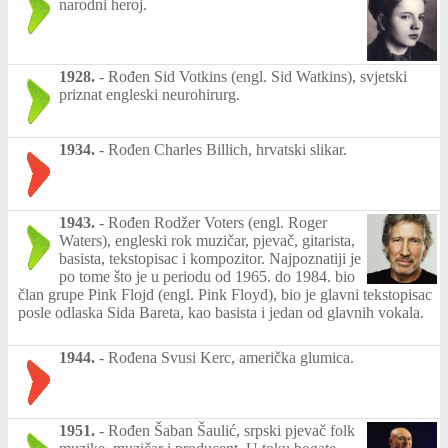
narodni heroj.
1928.
-
Rođen Sid Votkins (engl. Sid Watkins), svjetski
priznat engleski neurohirurg.
1934.
-
Rođen Charles Billich, hrvatski slikar.
1943.
-
Rođen Rodžer Voters (engl. Roger
Waters), engleski rok muzičar, pjevač, gitarista,
basista, tekstopisac i kompozitor. Najpoznatiji je
po tome što je u periodu od 1965. do 1984. bio
član grupe Pink Flojd (engl. Pink Floyd), bio je glavni tekstopisac
posle odlaska Sida Bareta, kao basista i jedan od glavnih vokala.
1944.
-
Rođena Svusi Kerc, američka glumica.
1951.
-
Rođen Šaban Šaulić, srpski pjevač folk