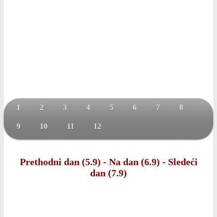
1
2
3
4
5
6
7
8
9
10
11
12
Prethodni dan (5.9)
-
Na dan (6.9)
-
Sledeći
dan (7.9)