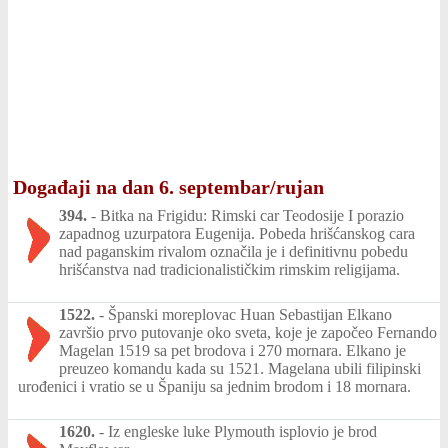
Događaji na dan 6. septembar/rujan
394.
-
Bitka na Frigidu: Rimski car Teodosije I porazio
zapadnog uzurpatora Eugenija. Pobeda hrišćanskog cara
nad paganskim rivalom označila je i definitivnu pobedu
hrišćanstva nad tradicionalističkim rimskim religijama.
1522.
-
Španski moreplovac Huan Sebastijan Elkano
završio prvo putovanje oko sveta, koje je započeo Fernando
Magelan 1519 sa pet brodova i 270 mornara. Elkano je
preuzeo komandu kada su 1521. Magelana ubili filipinski
urođenici i vratio se u Španiju sa jednim brodom i 18 mornara.
1620.
-
Iz engleske luke Plymouth isplovio je brod