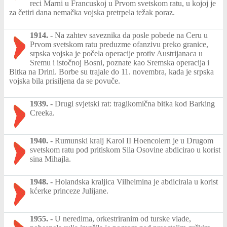
reci Marni u Francuskoj u Prvom svetskom ratu, u kojoj je
za četiri dana nemačka vojska pretrpela težak poraz.
1914.
-
Na zahtev saveznika da posle pobede na Ceru u
Prvom svetskom ratu preduzme ofanzivu preko granice,
srpska vojska je počela operacije protiv Austrijanaca u
Sremu i istočnoj Bosni, poznate kao Sremska operacija i
Bitka na Drini. Borbe su trajale do 11. novembra, kada je srpska
vojska bila prisiljena da se povuče.
1939.
-
Drugi svjetski rat: tragikomična bitka kod Barking
Creeka.
1940.
-
Rumunski kralj Karol II Hoencolern je u Drugom
svetskom ratu pod pritiskom Sila Osovine abdicirao u korist
sina Mihajla.
1948.
-
Holandska kraljica Vilhelmina je abdicirala u korist
kćerke princeze Julijane.
1955.
-
U neredima, orkestriranim od turske vlade,