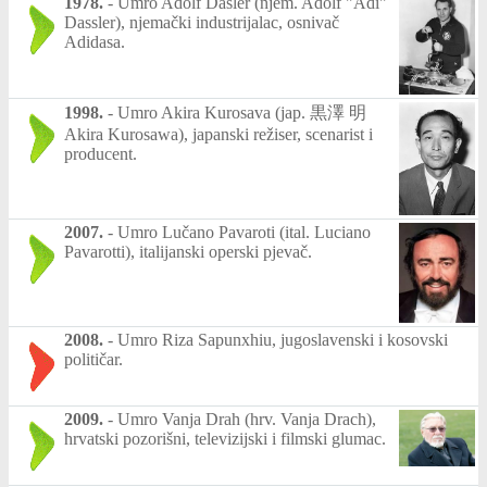
1978.
-
Umro Adolf Dasler (njem. Adolf "Adi"
Dassler), njemački industrijalac, osnivač
Adidasa.
1998.
-
Umro Akira Kurosava (jap. 黒澤 明
Akira Kurosawa), japanski režiser, scenarist i
producent.
2007.
-
Umro Lučano Pavaroti (ital. Luciano
Pavarotti), italijanski operski pjevač.
2008.
-
Umro Riza Sapunxhiu, jugoslavenski i kosovski
političar.
2009.
-
Umro Vanja Drah (hrv. Vanja Drach),
hrvatski pozorišni, televizijski i filmski glumac.