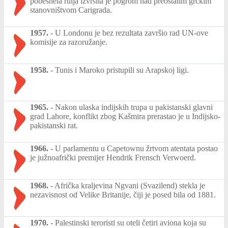
pobesnela rulja izvršila je pogrom nad preostalim grčkim
stanovništvom Carigrada.
1957.
-
U Londonu je bez rezultata završio rad UN-ove
komisije za razoružanje.
1958.
-
Tunis i Maroko pristupili su Arapskoj ligi.
1965.
-
Nakon ulaska indijskih trupa u pakistanski glavni
grad Lahore, konflikt zbog Kašmira prerastao je u Indijsko-
pakistanski rat.
1966.
-
U parlamentu u Capetownu žrtvom atentata postao
je južnoafrički premijer Hendrik Frensch Verwoerd.
1968.
-
Afrička kraljevina Ngvani (Svazilend) stekla je
nezavisnost od Velike Britanije, čiji je posed bila od 1881.
1970.
-
Palestinski teroristi su oteli četiri aviona koja su