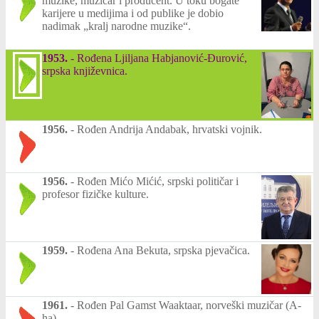
muzike, muzičar i producent. U toku bogate
karijere u medijima i od publike je dobio
nadimak „kralj narodne muzike“.
1953.
-
Rođena Ljiljana Habjanović-Đurović,
srpska književnica.
1956.
-
Rođen Andrija Andabak, hrvatski vojnik.
1956.
-
Rođen Mićo Mićić, srpski političar i
profesor fizičke kulture.
1959.
-
Rođena Ana Bekuta, srpska pjevačica.
1961.
-
Rođen Pal Gamst Waaktaar, norveški muzičar (A-
ha).