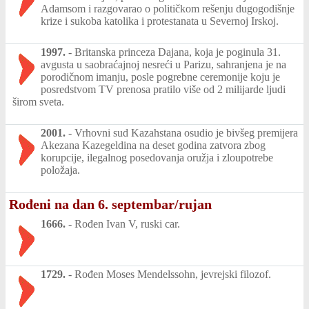
Adamsom i razgovarao o političkom rešenju dugogodišnje
krize i sukoba katolika i protestanata u Severnoj Irskoj.
1997.
-
Britanska princeza Dajana, koja je poginula 31.
avgusta u saobraćajnoj nesreći u Parizu, sahranjena je na
porodičnom imanju, posle pogrebne ceremonije koju je
posredstvom TV prenosa pratilo više od 2 milijarde ljudi
širom sveta.
2001.
-
Vrhovni sud Kazahstana osudio je bivšeg premijera
Akezana Kazegeldina na deset godina zatvora zbog
korupcije, ilegalnog posedovanja oružja i zloupotrebe
položaja.
Rođeni na dan 6. septembar/rujan
1666.
-
Rođen Ivan V, ruski car.
1729.
-
Rođen Moses Mendelssohn, jevrejski filozof.