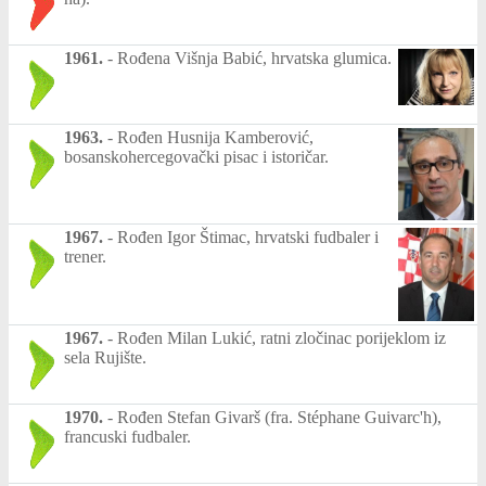
1961.
-
Rođena Višnja Babić, hrvatska glumica.
1963.
-
Rođen Husnija Kamberović,
bosanskohercegovački pisac i istoričar.
1967.
-
Rođen Igor Štimac, hrvatski fudbaler i
trener.
1967.
-
Rođen Milan Lukić, ratni zločinac porijeklom iz
sela Rujište.
1970.
-
Rođen Stefan Givarš (fra. Stéphane Guivarc'h),
francuski fudbaler.