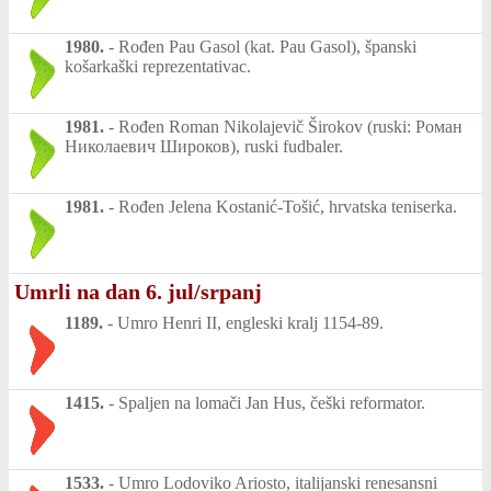
1980.
-
Rođen Pau Gasol (kat. Pau Gasol), španski
košarkaški reprezentativac.
1981.
-
Rođen Roman Nikolajevič Širokov (ruski: Роман
Николаевич Широков), ruski fudbaler.
1981.
-
Rođen Jelena Kostanić-Tošić, hrvatska teniserka.
Umrli na dan 6. jul/srpanj
1189.
-
Umro Henri II, engleski kralj 1154-89.
1415.
-
Spaljen na lomači Jan Hus, češki reformator.
1533.
-
Umro Lodoviko Ariosto, italijanski renesansni