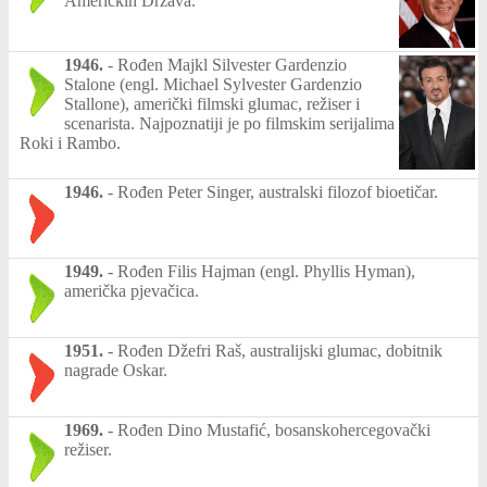
Američkih Država.
1946.
-
Rođen Majkl Silvester Gardenzio
Stalone (engl. Michael Sylvester Gardenzio
Stallone), američki filmski glumac, režiser i
scenarista. Najpoznatiji je po filmskim serijalima
Roki i Rambo.
1946.
-
Rođen Peter Singer, australski filozof bioetičar.
1949.
-
Rođen Filis Hajman (engl. Phyllis Hyman),
američka pjevačica.
1951.
-
Rođen Džefri Raš, australijski glumac, dobitnik
nagrade Oskar.
1969.
-
Rođen Dino Mustafić, bosanskohercegovački
režiser.