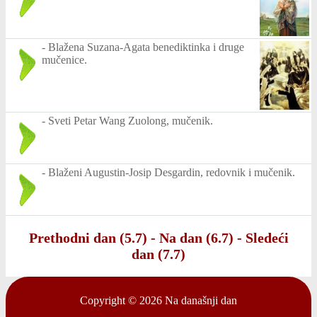
-
Blažena Suzana-Agata benediktinka i druge
mučenice.
-
Sveti Petar Wang Zuolong, mučenik.
-
Blaženi Augustin-Josip Desgardin, redovnik i mučenik.
Prethodni dan (5.7)
-
Na dan (6.7)
-
Sledeći
dan (7.7)
Copyright © 2026
Na današnji dan