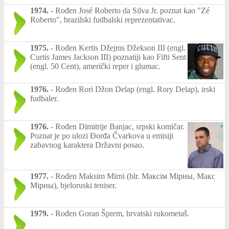
1974.
-
Rođen José Roberto da Silva Jr. poznat kao "Zé
Roberto", brazilski fudbalski reprezentativac.
1975.
-
Rođen Kertis Džejms Džekson III (engl.
Curtis James Jackson III) poznatiji kao Fifti Sent
(engl. 50 Cent), američki reper i glumac.
1976.
-
Rođen Rori Džon Delap (engl. Rory Delap), irski
fudbaler.
1976.
-
Rođen Dimitrije Banjac, srpski komičar.
Poznat je po ulozi Đorđa Čvarkova u emisiji
zabavnog karaktera Državni posao.
1977.
-
Rođen Maksim Mirni (blr. Максім Мірны, Макс
Мірны), bjeloruski teniser.
1979.
-
Rođen Goran Šprem, hrvatski rukometaš.