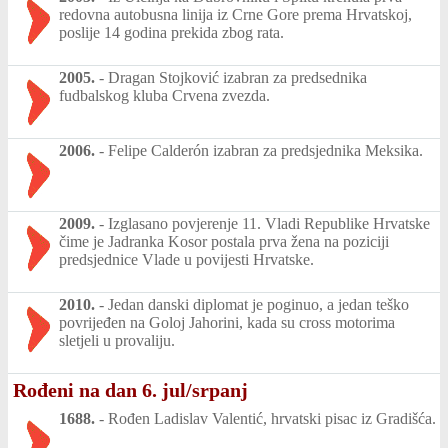
redovna autobusna linija iz Crne Gore prema Hrvatskoj,
poslije 14 godina prekida zbog rata.
2005.
-
Dragan Stojković izabran za predsednika
fudbalskog kluba Crvena zvezda.
2006.
-
Felipe Calderón izabran za predsjednika Meksika.
2009.
-
Izglasano povjerenje 11. Vladi Republike Hrvatske
čime je Jadranka Kosor postala prva žena na poziciji
predsjednice Vlade u povijesti Hrvatske.
2010.
-
Jedan danski diplomat je poginuo, a jedan teško
povrijeđen na Goloj Jahorini, kada su cross motorima
sletjeli u provaliju.
Rođeni na dan 6. jul/srpanj
1688.
-
Rođen Ladislav Valentić, hrvatski pisac iz Gradišća.