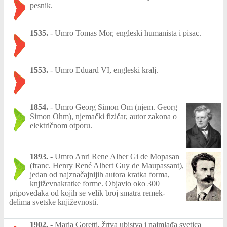
pesnik.
1535.
-
Umro Tomas Mor, engleski humanista i pisac.
1553.
-
Umro Eduard VI, engleski kralj.
1854.
-
Umro Georg Simon Om (njem. Georg
Simon Ohm), njemački fizičar, autor zakona o
električnom otporu.
1893.
-
Umro Anri Rene Alber Gi de Mopasan
(franc. Henry René Albert Guy de Maupassant),
jedan od najznačajnijih autora kratka forma,
književnakratke forme. Objavio oko 300
pripovedaka od kojih se velik broj smatra remek-
delima svetske književnosti.
1902.
-
Maria Goretti, žrtva ubistva i najmlađa svetica