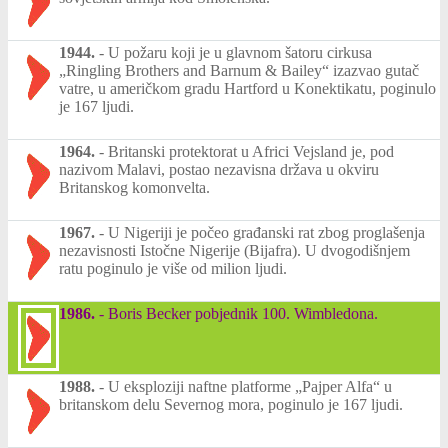
1944.
-
U požaru koji je u glavnom šatoru cirkusa
„Ringling Brothers and Barnum & Bailey“ izazvao gutač
vatre, u američkom gradu Hartford u Konektikatu, poginulo
je 167 ljudi.
1964.
-
Britanski protektorat u Africi Vejsland je, pod
nazivom Malavi, postao nezavisna država u okviru
Britanskog komonvelta.
1967.
-
U Nigeriji je počeo građanski rat zbog proglašenja
nezavisnosti Istočne Nigerije (Bijafra). U dvogodišnjem
ratu poginulo je više od milion ljudi.
1986.
-
Boris Becker pobjednik 100. Wimbledona.
1988.
-
U eksploziji naftne platforme „Pajper Alfa“ u
britanskom delu Severnog mora, poginulo je 167 ljudi.