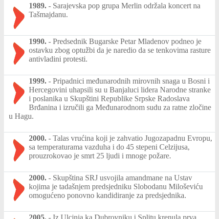
1989.
-
Sarajevska pop grupa Merlin održala koncert na
Tašmajdanu.
1990.
-
Predsednik Bugarske Petar Mladenov podneo je
ostavku zbog optužbi da je naredio da se tenkovima rasture
antivladini protesti.
1999.
-
Pripadnici međunarodnih mirovnih snaga u Bosni i
Hercegovini uhapsili su u Banjaluci lidera Narodne stranke
i poslanika u Skupštini Republike Srpske Radoslava
Brđanina i izručili ga Međunarodnom sudu za ratne zločine
u Hagu.
2000.
-
Talas vrućina koji je zahvatio Jugozapadnu Evropu,
sa temperaturama vazduha i do 45 stepeni Celzijusa,
prouzrokovao je smrt 25 ljudi i mnoge požare.
2000.
-
Skupština SRJ usvojila amandmane na Ustav
kojima je tadašnjem predsjedniku Slobodanu Miloševiću
omogućeno ponovno kandidiranje za predsjednika.
2005.
-
Iz Ulcinja ka Dubrovniku i Splitu krenula prva