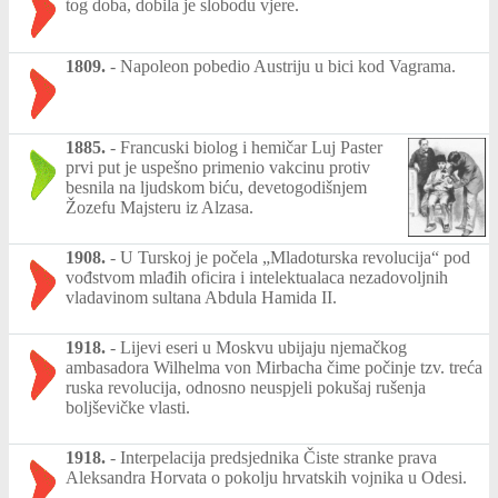
tog doba, dobila je slobodu vjere.
1809.
-
Napoleon pobedio Austriju u bici kod Vagrama.
1885.
-
Francuski biolog i hemičar Luj Paster
prvi put je uspešno primenio vakcinu protiv
besnila na ljudskom biću, devetogodišnjem
Žozefu Majsteru iz Alzasa.
1908.
-
U Turskoj je počela „Mladoturska revolucija“ pod
vođstvom mlađih oficira i intelektualaca nezadovoljnih
vladavinom sultana Abdula Hamida II.
1918.
-
Lijevi eseri u Moskvu ubijaju njemačkog
ambasadora Wilhelma von Mirbacha čime počinje tzv. treća
ruska revolucija, odnosno neuspjeli pokušaj rušenja
boljševičke vlasti.
1918.
-
Interpelacija predsjednika Čiste stranke prava
Aleksandra Horvata o pokolju hrvatskih vojnika u Odesi.