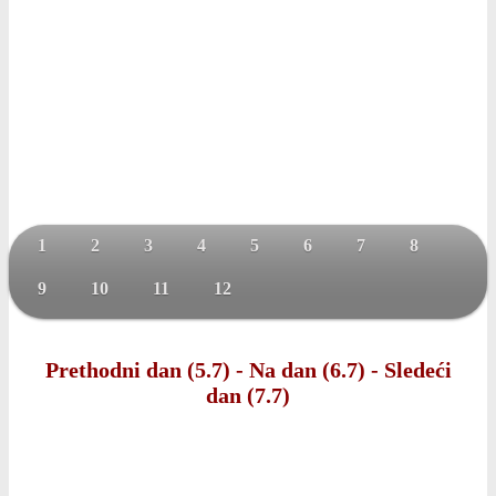
1
2
3
4
5
6
7
8
9
10
11
12
Prethodni dan (5.7)
-
Na dan (6.7)
-
Sledeći
dan (7.7)