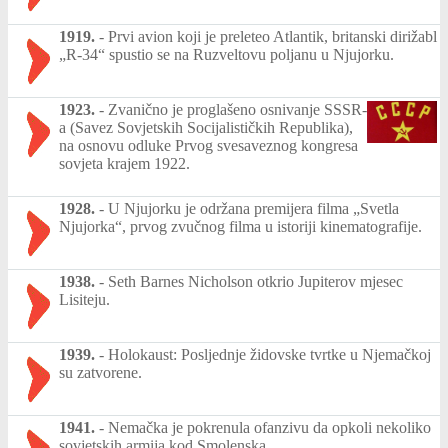
1919.
-
Prvi avion koji je preleteo Atlantik, britanski dirižabl
„R-34“ spustio se na Ruzveltovu poljanu u Njujorku.
1923.
-
Zvanično je proglašeno osnivanje SSSR-
a (Savez Sovjetskih Socijalističkih Republika),
na osnovu odluke Prvog svesaveznog kongresa
sovjeta krajem 1922.
1928.
-
U Njujorku je održana premijera filma „Svetla
Njujorka“, prvog zvučnog filma u istoriji kinematografije.
1938.
-
Seth Barnes Nicholson otkrio Jupiterov mjesec
Lisiteju.
1939.
-
Holokaust: Posljednje židovske tvrtke u Njemačkoj
su zatvorene.
1941.
-
Nemačka je pokrenula ofanzivu da opkoli nekoliko
sovjetskih armija kod Smolenska.