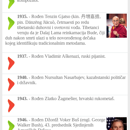
kompozitor.
1935.
-
Rođen Tenzin Gjatso (kin. 丹增嘉措,
pin. Dānzēng Jiācuò, četrnaesti po redu
tibetanski duhovni i svetovni vođa. Tibetanci
veruju da je Dalaj Lama reinkarnacija Bude, čiji
duh nakon smrti ulazi u telo novorođenog dečaka
kojeg identifikuju tradicionalnim metodama.
1937.
-
Rođen Vladimir Aškenazi, ruski pijanist.
1940.
-
Rođen Nursultan Nasarbajev, kazahstanski političar
i državnik.
1943.
-
Rođen Zlatko Žagmešter, hrvatski rukometaš.
1946.
-
Rođen Džordž Voker Buš (engl. George
Walker Bush), 43. predsednik Sjedinjenih