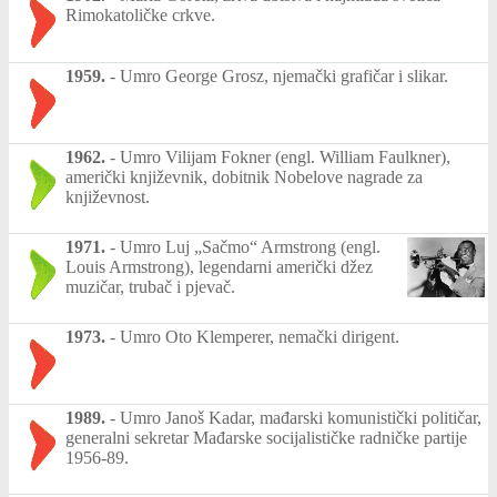
Rimokatoličke crkve.
1959.
-
Umro George Grosz, njemački grafičar i slikar.
1962.
-
Umro Vilijam Fokner (engl. William Faulkner),
američki književnik, dobitnik Nobelove nagrade za
književnost.
1971.
-
Umro Luj „Sačmo“ Armstrong (engl.
Louis Armstrong), legendarni američki džez
muzičar, trubač i pjevač.
1973.
-
Umro Oto Klemperer, nemački dirigent.
1989.
-
Umro Janoš Kadar, mađarski komunistički političar,
generalni sekretar Mađarske socijalističke radničke partije
1956-89.