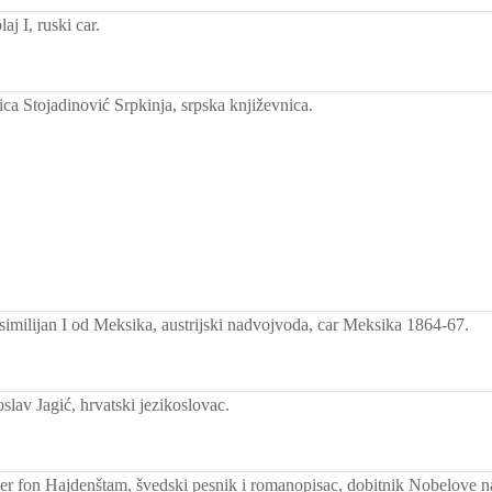
j I, ruski car.
ca Stojadinović Srpkinja, srpska književnica.
milijan I od Meksika, austrijski nadvojvoda, car Meksika 1864-67.
lav Jagić, hrvatski jezikoslovac.
r fon Hajdenštam, švedski pesnik i romanopisac, dobitnik Nobelove n