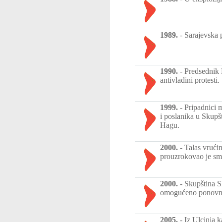
1989.
-
Sarajevska 
1990.
-
Predsednik 
antivladini protesti.
1999.
-
Pripadnici 
i poslanika u Skupš
Hagu.
2000.
-
Talas vrući
prouzrokovao je smr
2000.
-
Skupština S
omogućeno ponovno 
2005.
-
Iz Ulcinja 