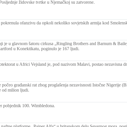
Posljednje židovske tvrtke u Njemačkoj su zatvorene.
pokrenula ofanzivu da opkoli nekoliko sovjetskih armija kod Smolens
ji je u glavnom šatoru cirkusa „Ringling Brothers and Barnum & Bailey
tford u Konektikatu, poginulo je 167 ljudi.
rotektorat u Africi Vejsland je, pod nazivom Malavi, postao nezavisna d
je počeo građanski rat zbog proglašenja nezavisnosti Istočne Nigerije (
e od milion ljudi.
er pobjednik 100. Wimbledona.
i naftne platforme „Pajper Alfa“ u britanskom delu Severnog mora, pogin