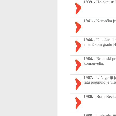
1939.
-
Holokaust: 
1941.
-
Nemačka je 
1944.
-
U požaru ko
američkom gradu Har
1964.
-
Britanski p
komonvelta.
1967.
-
U Nigeriji 
ratu poginulo je viš
1986.
-
Boris Beck
1988.
-
U eksplozij