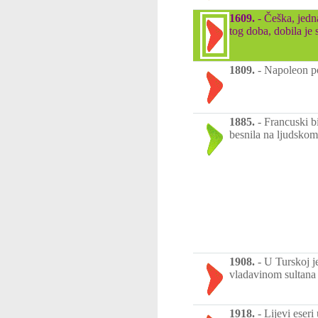
1609.
-
Češka, jedna
tog doba, dobila je 
1809.
-
Napoleon po
1885.
-
Francuski b
besnila na ljudskom
1908.
-
U Turskoj j
vladavinom sultana
1918.
-
Lijevi eser