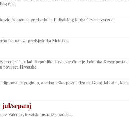
bog rata.
ković izabran za predsednika fudbalskog kluba Crvena zvezda.
erón izabran za predsjednika Meksika.
ovjerenje 11. Vladi Republike Hrvatske čime je Jadranka Kosor postala 
u povijesti Hrvatske.
 diplomat je poginuo, a jedan teško povrijeđen na Goloj Jahorini, kada 
 jul/srpanj
av Valentić, hrvatski pisac iz Gradišća.