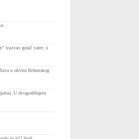
ka.
“ izazvao gutač vatre, u
ržava u okviru Britanskog
Bijafra). U dvogodišnjem
ulo je 167 ljudi.