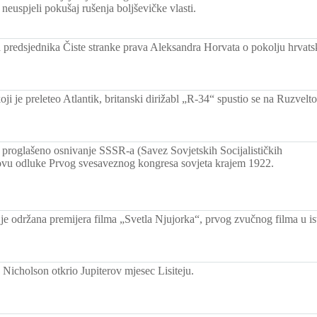
neuspjeli pokušaj rušenja boljševičke vlasti.
ja predsjednika Čiste stranke prava Aleksandra Horvata o pokolju hrvats
oji je preleteo Atlantik, britanski dirižabl „R-34“ spustio se na Ruzvel
 proglašeno osnivanje SSSR-a (Savez Sovjetskih Socijalističkih
ovu odluke Prvog svesaveznog kongresa sovjeta krajem 1922.
e održana premijera filma „Svetla Njujorka“, prvog zvučnog filma u ist
 Nicholson otkrio Jupiterov mjesec Lisiteju.