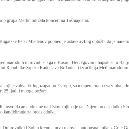
pop grupa Merlin održala koncert na Tašmajdanu.
Bugarske Petar Mladenov podneo je ostavku zbog optužbi da je naredio
međunarodnih mirovnih snaga u Bosni i Hercegovini uhapsili su u Banja
tini Republike Srpske Radoslava Brđanina i izručili ga Međunarodnom 
na koji je zahvatio Jugozapadnu Evropu, sa temperaturama vazduha i do 
t 25 ljudi i mnoge požare.
RJ usvojila amandmane na Ustav kojima je tadašnjem predsjedniku Sl
kandidiranje za predsjednika.
ka Dubrovniku i Splitu krenula prva redovna autobusna linija iz Crne Go