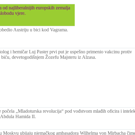
 od najliberalnijih europskih zemalja
slobodu vjere.
bedio Austriju u bici kod Vagrama.
iolog i hemičar Luj Paster prvi put je uspešno primenio vakcinu protiv
 biću, devetogodišnjem Žozefu Majsteru iz Alzasa.
e počela „Mladoturska revolucija“ pod vođstvom mlađih oficira i intele
 Abdula Hamida II.
i u Moskvu ubijaju njemačkog ambasadora Wilhelma von Mirbacha čime p