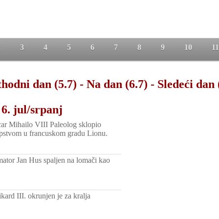
2
3
4
5
6
7
8
9
10
11
hodni dan (5.7)
-
Na dan (6.7)
-
Sledeći dan 
6. jul/srpanj
car Mihailo VIII Paleolog sklopio
apstvom u francuskom gradu Lionu.
mator Jan Hus spaljen na lomači kao
kard III. okrunjen je za kralja