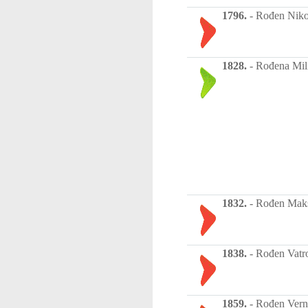
1796.
-
Rođen Nikola
1828.
-
Rođena Mili
1832.
-
Rođen Maksi
1838.
-
Rođen Vatros
1859.
-
Rođen Verne