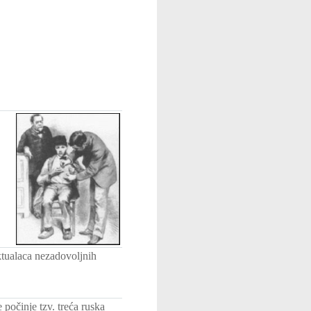
ktualaca nezadovoljnih
očinje tzv. treća ruska