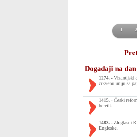
1
Pret
Događaji na dan 
1274.
-
Vizantijski 
crkvenu uniju sa p
1415.
-
Česki refor
heretik.
1483.
-
Zloglasni Ri
Engleske.