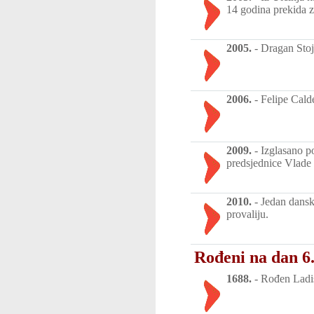
14 godina prekida z
2005.
-
Dragan Stoj
2006.
-
Felipe Cald
2009.
-
Izglasano p
predsjednice Vlade 
2010.
-
Jedan danski
provaliju.
Rođeni na dan 6.
1688.
-
Rođen Ladisl