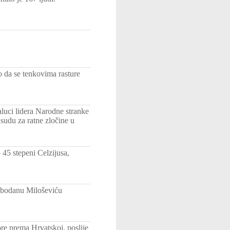
 da se tenkovima rasture
luci lidera Narodne stranke
sudu za ratne zločine u
45 stepeni Celzijusa,
obodanu Miloševiću
re prema Hrvatskoj, poslije