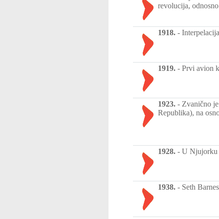
revolucija, odnosno 
1918.
-
Interpelaci
1919.
-
Prvi avion k
1923.
-
Zvanično je
Republika), na osn
1928.
-
U Njujorku j
1938.
-
Seth Barnes