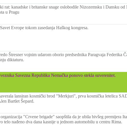
ski rat: kanadske i britanske snage oslobodile Nizozemsku i Dansku od
sta u Pragu
 Savet Evrope tokom zasedanja Haškog kongresa.
redo Štresner vojnim udarom oborio predsednika Paragvaja Federika Č
nju diktaturu.
veznika Savezna Republika Nemačka ponovo stekla suverenitet.
averala lansiran kosmički brod "Merkjuri", prva kosmička letelica S
Alen Bartlet Šepard.
 organizacija "Crvene brigade" saopštila da je ubila bivšeg premijera It
o telo nađeno dva dana kasnije u jednom automobilu u centru Rima.