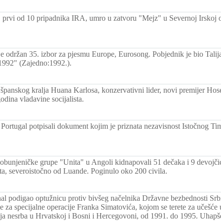
 prvi od 10 pripadnika IRA, umro u zatvoru "Mejz" u Severnoj Irskoj o
e održan 35. izbor za pjesmu Europe, Eurosong. Pobjednik je bio Tali
992" (Zajedno:1992.).
 španskog kralja Huana Karlosa, konzervativni lider, novi premijer Hos
odina vladavine socijalista.
i Portugal potpisali dokument kojim je priznata nezavisnost Istočnog Ti
pobunjeničke grupe "Unita" u Angoli kidnapovali 51 dečaka i 9 devojčica
ta, severoistočno od Luande. Poginulo oko 200 civila.
nal podigao optužnicu protiv bivšeg načelnika Državne bezbednosti Srbij
 za specijalne operacije Franka Simatovića, kojom se terete za učešć
a nesrba u Hrvatskoj i Bosni i Hercegovoni, od 1991. do 1995. Uhapšen