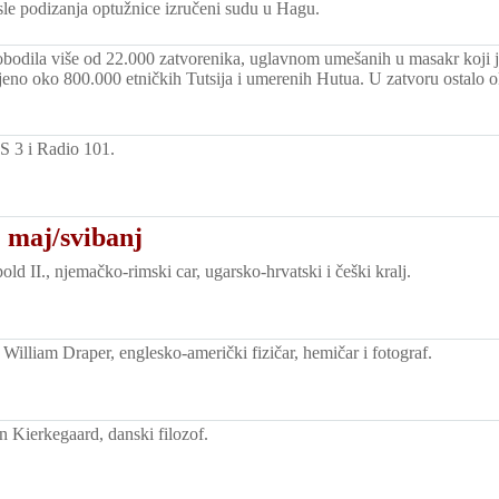
osle podizanja optužnice izručeni sudu u Hagu.
bodila više od 22.000 zatvorenika, uglavnom umešanih u masakr koji j
bijeno oko 800.000 etničkih Tutsija i umerenih Hutua. U zatvoru ostalo 
 3 i Radio 101.
 maj/svibanj
d II., njemačko-rimski car, ugarsko-hrvatski i češki kralj.
illiam Draper, englesko-američki fizičar, hemičar i fotograf.
 Kierkegaard, danski filozof.