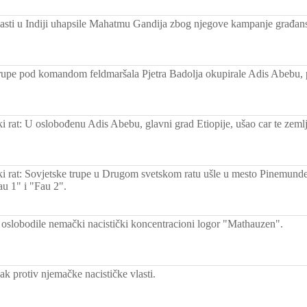
lasti u Indiji uhapsile Mahatmu Gandija zbog njegove kampanje građans
 trupe pod komandom feldmaršala Pjetra Badolja okupirale Adis Abebu, p
i rat: U oslobođenu Adis Abebu, glavni grad Etiopije, ušao car te zemlje
ki rat: Sovjetske trupe u Drugom svetskom ratu ušle u mesto Pinemund
Fau 1" i "Fau 2".
slobodile nemački nacistički koncentracioni logor "Mathauzen".
ak protiv njemačke nacističke vlasti.