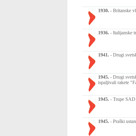
1930.
-
Britanske v
1936.
-
Italijanske
1941.
-
Drugi svetsk
1945.
-
Drugi svets
ispaljivali rakete "
1945.
-
Trupe SAD o
1945.
-
Praški ustan