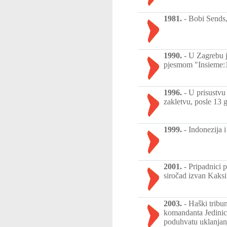
1981.
-
Bobi Sends,
1990.
-
U Zagrebu j
pjesmom "Insieme:1
1996.
-
U prisustvu
zakletvu, posle 13 g
1999.
-
Indonezija 
2001.
-
Pripadnici 
siročad izvan Kaksi
2003.
-
Haški tribu
komandanta Jedinice
poduhvatu uklanjanj