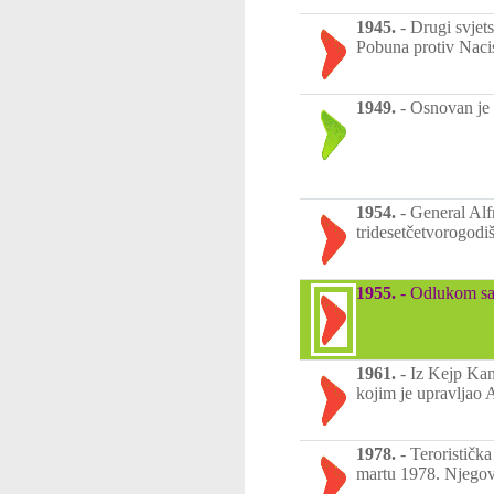
1945.
-
Drugi svjet
Pobuna protiv Naci
1949.
-
Osnovan je
1954.
-
General Alf
tridesetčetvorogodiš
1955.
-
Odlukom sa
1961.
-
Iz Kejp Kan
kojim je upravljao 
1978.
-
Teroristička
martu 1978. Njegov