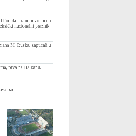
kod Puebla u ranom vremenu
eksički nacionalni praznik
miaha M. Ruska, zapucali u
tema, prva na Balkanu.
java pad.