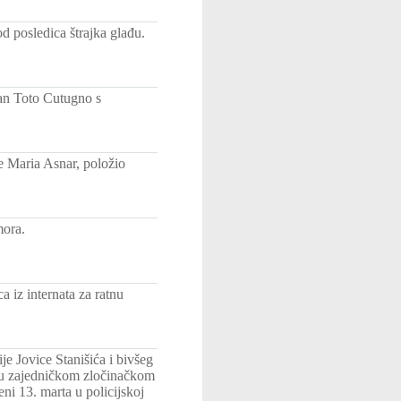
d posledica štrajka glađu.
jan Toto Cutugno s
e Maria Asnar, položio
mora.
 iz internata za ratnu
e Jovice Stanišića i bivšeg
e u zajedničkom zločinačkom
i 13. marta u policijskoj