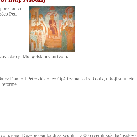
j prestonici
očeo Peti
 zavladao je Mongolskim Carstvom.
knez Danilo I Petrović doneo Opšti zemaljski zakonik, u koji su unete
 reforme.
revolucionar Đuzepe Garibaldi sa svojih "1.000 crvenih košulja" isplovi