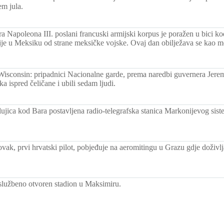
em jula.
ra Napoleona III. poslani francuski armijski korpus je poražen u bici 
ije u Meksiku od strane meksičke vojske. Ovaj dan obilježava se kao m
isconsin: pripadnici Nacionalne garde, prema naredbi guvernera Jere
 ispred čeličane i ubili sedam ljudi.
ujica kod Bara postavljena radio-telegrafska stanica Markonijevog sis
vak, prvi hrvatski pilot, pobjeđuje na aeromitingu u Grazu gdje doživl
lužbeno otvoren stadion u Maksimiru.