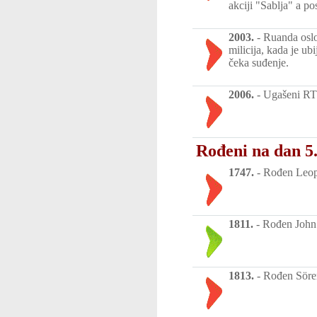
akciji "Sablja" a p
2003.
-
Ruanda oslo
milicija, kada je u
čeka suđenje.
2006.
-
Ugašeni RTS
Rođeni na dan 5.
1747.
-
Rođen Leopol
1811.
-
Rođen John W
1813.
-
Rođen Sören