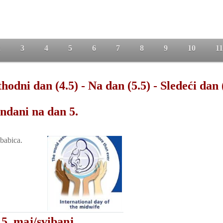
2
3
4
5
6
7
8
9
10
11
hodni dan (4.5)
-
Na dan (5.5)
-
Sledeći dan 
ndani na dan 5.
babica.
5. maj/svibanj