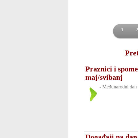
1
Pret
Praznici i spome
maj/svibanj
-
Međunarodni dan 
Događaji na dan 