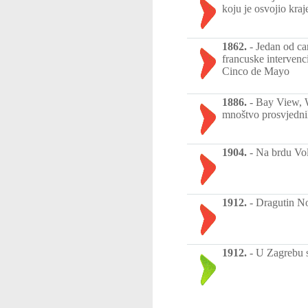
koju je osvojio kraj
1862.
-
Jedan od ca
francuske intervenc
Cinco de Mayo
1886.
-
Bay View, W
mnoštvo prosvjednika
1904.
-
Na brdu Vol
1912.
-
Dragutin No
1912.
-
U Zagrebu s