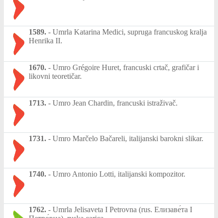
1589.
-
Umrla Katarina Medici, supruga francuskog kralja
Henrika II.
1670.
-
Umro Grégoire Huret, francuski crtač, grafičar i
likovni teoretičar.
1713.
-
Umro Jean Chardin, francuski istraživač.
1731.
-
Umro Marčelo Bačareli, italijanski barokni slikar.
1740.
-
Umro Antonio Lotti, italijanski kompozitor.
1762.
-
Umrla Jelisaveta I Petrovna (rus. Елизаве́та I