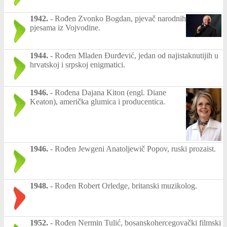
1942.
-
Rođen Zvonko Bogdan, pjevač narodnih
pjesama iz Vojvodine.
1944.
-
Rođen Mladen Đurđević, jedan od najistaknutijih u
hrvatskoj i srpskoj enigmatici.
1946.
-
Rođena Dajana Kiton (engl. Diane
Keaton), američka glumica i producentica.
1946.
-
Rođen Jewgeni Anatoljewič Popov, ruski prozaist.
1948.
-
Rođen Robert Orledge, britanski muzikolog.
1952.
-
Rođen Nermin Tulić, bosanskohercegovački filmski