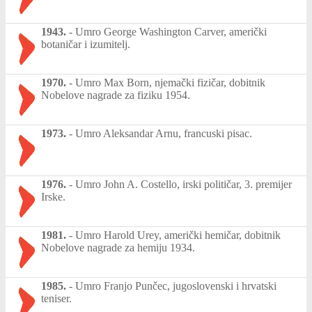
1943.
-
Umro George Washington Carver, američki
botaničar i izumitelj.
1970.
-
Umro Max Born, njemački fizičar, dobitnik
Nobelove nagrade za fiziku 1954.
1973.
-
Umro Aleksandar Arnu, francuski pisac.
1976.
-
Umro John A. Costello, irski političar, 3. premijer
Irske.
1981.
-
Umro Harold Urey, američki hemičar, dobitnik
Nobelove nagrade za hemiju 1934.
1985.
-
Umro Franjo Punčec, jugoslovenski i hrvatski
teniser.