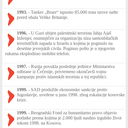
1993.
-
Tanker „Braer“ ispustio 85.000 tona sirove nafte
pored obala Velike Britanije.
1996.
-
U Gazi ubijen palestinski terorista Jahja Ajaš
Inženjer, osumnjičen za organizaciju niza samoubilačkih
terorističkih napada u Izraelu u kojima je poginulo na
desetine jevrejskih civila. Poginuo pošto je u njegovim
rukama eksplodirao mobilni telefon.
1997.
-
Rusija povukla poslednje jedinice Ministarstva
odbrane iz Čečenije, privremeno okončavši vojnu
kampanju protiv islamskih terorista u toj republici.
1999.
-
SAD produžile ekonomske sankcije protiv
Jugoslavije, uvedene u junu 1998. zbog eskalacije kosovske
krize.
1999.
-
Beogradski Fond za humanitarno pravo objavio
podatke prema kojima je 2.000 ljudi nasilno izgubilo život
tokom 1998. na Kosovu.