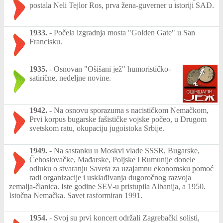
postala Neli Tejlor Ros, prva žena-guverner u istoriji SAD.
1933.
-
Počela izgradnja mosta "Golden Gate" u San
Francisku.
1935.
-
Osnovan "Ošišani jež" humorističko-
satirične, nedeljne novine.
1942.
-
Na osnovu sporazuma s nacističkom Nemačkom,
Prvi korpus bugarske fašističke vojske počeo, u Drugom
svetskom ratu, okupaciju jugoistoka Srbije.
1949.
-
Na sastanku u Moskvi vlade SSSR, Bugarske,
Čehoslovačke, Mađarske, Poljske i Rumunije donele
odluku o stvaranju Saveta za uzajamnu ekonomsku pomoć
radi organizacije i usklađivanja dugoročnog razvoja
zemalja-članica. Iste godine SEV-u pristupila Albanija, a 1950.
Istočna Nemačka. Savet rasformiran 1991.
1954.
-
Svoj su prvi koncert održali Zagrebački solisti,