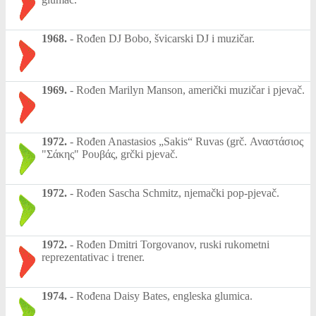
1968.
-
Rođen DJ Bobo, švicarski DJ i muzičar.
1969.
-
Rođen Marilyn Manson, američki muzičar i pjevač.
1972.
-
Rođen Anastasios „Sakis“ Ruvas (grč. Αναστάσιος
"Σάκης" Ρουβάς, grčki pjevač.
1972.
-
Rođen Sascha Schmitz, njemački pop-pjevač.
1972.
-
Rođen Dmitri Torgovanov, ruski rukometni
reprezentativac i trener.
1974.
-
Rođena Daisy Bates, engleska glumica.