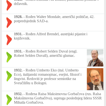
državnik.
1928.
-
Rođen Walter Mondale, američki političar, 42.
potpredsjednik SAD-a.
1931.
-
Rođen Alfred Brendel, austrijski pijanist i
književnik.
1931.
-
Rođen Robert Selden Duval (engl.
Robert Selden Duvall), američki glumac.
1932.
-
Rođen Umberto Eko (ital. Umberto
Eco), italijanski romanopisac, esejist, filozof i
lingvist. Redoviti je profesor semiotike na
Sveučilištu u Bologni.
1932.
-
Rođena Raisa Maksimovna Gorbačova (rus. Raísa
Maksímovna Gorbačёva), supruga poslednjeg lidera SSSR
Mihaila Gorbačova.