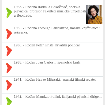
1933.
-
Rođena Radmila Bakočević, operska
pjevačica, profesor Fakulteta muzičke umjetnosti
u Beogradu.
1935.
-
Rođena Forough Farrokhzad, iranska književnica i
režiserka.
1936.
-
Rođen Petar Kriste, hrvatski političar.
1938.
-
Rođen Juan Carlos I, španjolski kralj.
1941.
-
Rođen Hayao Mijazaki, japanski filmski redatelj.
1942.
-
Rođen Maurizio Pollini, italijanski pijanist i dirigent.