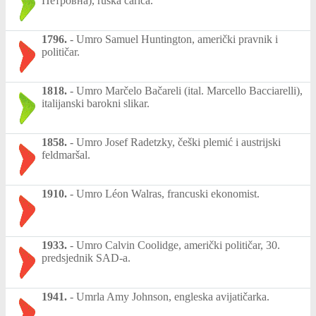
Петро́вна), ruska carica.
1796.
-
Umro Samuel Huntington, američki pravnik i
političar.
1818.
-
Umro Marčelo Bačareli (ital. Marcello Bacciarelli),
italijanski barokni slikar.
1858.
-
Umro Josef Radetzky, češki plemić i austrijski
feldmaršal.
1910.
-
Umro Léon Walras, francuski ekonomist.
1933.
-
Umro Calvin Coolidge, američki političar, 30.
predsjednik SAD-a.
1941.
-
Umrla Amy Johnson, engleska avijatičarka.