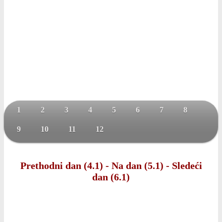
1
2
3
4
5
6
7
8
9
10
11
12
Prethodni dan (4.1)
-
Na dan (5.1)
-
Sledeći
dan (6.1)