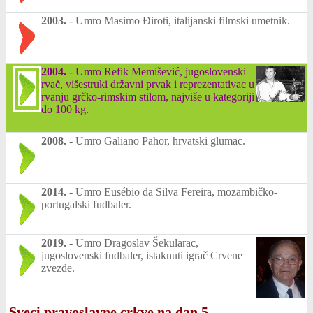
2003.
-
Umro Masimo Điroti, italijanski filmski umetnik.
2004.
-
Umro Refik Memišević, jugoslovenski
rvač, višestruki državni prvak i reprezentativac u
rvanju grčko-rimskim stilom, najviše u kategoriji
do 100 kg.
2008.
-
Umro Galiano Pahor, hrvatski glumac.
2014.
-
Umro Eusébio da Silva Fereira, mozambičko-
portugalski fudbaler.
2019.
-
Umro Dragoslav Šekularac,
jugoslovenski fudbaler, istaknuti igrač Crvene
zvezde.
Sveci pravoslavne crkve na dan 5.