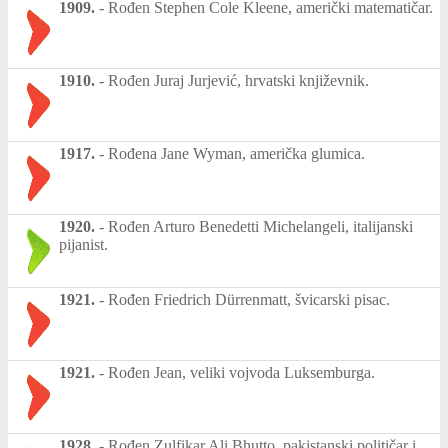
1909.
-
Rođen Stephen Cole Kleene, američki matematičar.
1910.
-
Rođen Juraj Jurjević, hrvatski književnik.
1917.
-
Rođena Jane Wyman, američka glumica.
1920.
-
Rođen Arturo Benedetti Michelangeli, italijanski
pijanist.
1921.
-
Rođen Friedrich Dürrenmatt, švicarski pisac.
1921.
-
Rođen Jean, veliki vojvoda Luksemburga.
1928.
-
Rođen Zulfikar Ali Bhutto, pakistanski političar i