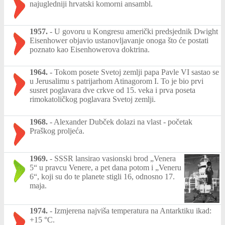
najugledniji hrvatski komorni ansambl.
1957.
-
U govoru u Kongresu američki predsjednik Dwight
Eisenhower objavio ustanovljavanje onoga što će postati
poznato kao Eisenhowerova doktrina.
1964.
-
Tokom posete Svetoj zemlji papa Pavle VI sastao se
u Jerusalimu s patrijarhom Atinagorom I. To je bio prvi
susret poglavara dve crkve od 15. veka i prva poseta
rimokatoličkog poglavara Svetoj zemlji.
1968.
-
Alexander Dubček dolazi na vlast - početak
Praškog proljeća.
1969.
-
SSSR lansirao vasionski brod „Venera
5“ u pravcu Venere, a pet dana potom i „Veneru
6“, koji su do te planete stigli 16, odnosno 17.
maja.
1974.
-
Izmjerena najviša temperatura na Antarktiku ikad:
+15 °C.