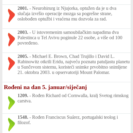
2001.
-
Neurohirurg iz Njujorka, optužen da je u dva
slučaja izvršio operacije mozga sa pogrešne strane,
oslobođen optužbi i vraćena mu dozvola za rad.
2003.
-
U istovremenim samoubilačkim napadima dva
Palestinca u Tel Avivu poginule 22 osobe, a više od 100
povređeno.
2005.
-
Michael E. Brown, Chad Trujillo i David L.
Rabinowitz otkrili Eridu, najveću poznatu patuljastu planetu
u Sunčevom sistemu, koristeći snimke prvobitno snimljene
21. oktobra 2003. u opservatoriji Mount Palomar.
Rođeni na dan 5. januar/siječanj
1209.
-
Rođen Richard od Cornwalla, kralj Svetog rimskog
carstva.
1548.
-
Rođen Franciscus Suárez, portugalski teolog i
filozof.