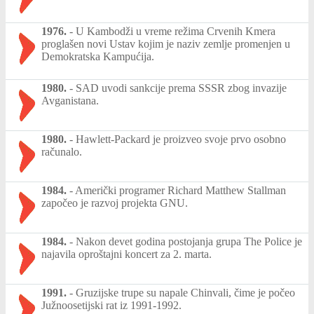
1976.
-
U Kambodži u vreme režima Crvenih Kmera
proglašen novi Ustav kojim je naziv zemlje promenjen u
Demokratska Kampućija.
1980.
-
SAD uvodi sankcije prema SSSR zbog invazije
Avganistana.
1980.
-
Hawlett-Packard je proizveo svoje prvo osobno
računalo.
1984.
-
Američki programer Richard Matthew Stallman
započeo je razvoj projekta GNU.
1984.
-
Nakon devet godina postojanja grupa The Police je
najavila oproštajni koncert za 2. marta.
1991.
-
Gruzijske trupe su napale Chinvali, čime je počeo
Južnoosetijski rat iz 1991-1992.