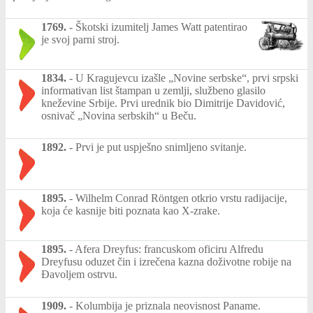
1769.
-
Škotski izumitelj James Watt patentirao
je svoj parni stroj.
1834.
-
U Kragujevcu izašle „Novine serbske“, prvi srpski
informativan list štampan u zemlji, službeno glasilo
kneževine Srbije. Prvi urednik bio Dimitrije Davidović,
osnivač „Novina serbskih“ u Beču.
1892.
-
Prvi je put uspješno snimljeno svitanje.
1895.
-
Wilhelm Conrad Röntgen otkrio vrstu radijacije,
koja će kasnije biti poznata kao X-zrake.
1895.
-
Afera Dreyfus: francuskom oficiru Alfredu
Dreyfusu oduzet čin i izrečena kazna doživotne robije na
Đavoljem ostrvu.
1909.
-
Kolumbija je priznala neovisnost Paname.