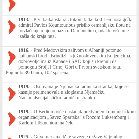
1913.
-
Prvi balkanski rat: tokom bitke kod Lemnosa grčki
admiral Pavlos Kountouriotis prisilio osmanlijsku flotu na
povlačenje u njenu bazu u Dardanelima, odakle više nije
izašla do kraja rata.
1916.
-
Pred Medovskim zalivom u Albaniji potonuo
italijanski brod „Brindizi“ s južnoslovenskim iseljenicima,
dobrovoljcima iz Kanade i SAD koji su krenuli da
pomognu Srbiji i Crnoj Gori u Prvom svetskom ratu.
Poginulo 390 ljudi, 102 spasena.
1919.
-
Osnovana je Njemačka radnička stranka, koje se
kasnije preimenovala u zloglasnu Njemačku
Nacionalsocijalističku radničku stranku.
1919.
-
U Berlinu počeo ustanak predvođen komunističkom
organizacijom „Savez Spartaka“ s Rozom Luksemburg i
Karlom Libknehtom na čelu.
1925.
-
Guverner američke savezne države Vajoming