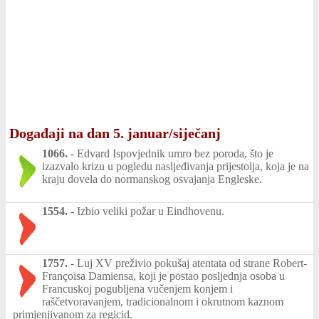
Događaji na dan 5. januar/siječanj
1066.
-
Edvard Ispovjednik umro bez poroda, što je
izazvalo krizu u pogledu nasljeđivanja prijestolja, koja je na
kraju dovela do normanskog osvajanja Engleske.
1554.
-
Izbio veliki požar u Eindhovenu.
1757.
-
Luj XV preživio pokušaj atentata od strane Robert-
Françoisa Damiensa, koji je postao posljednja osoba u
Francuskoj pogubljena vučenjem konjem i
raščetvoravanjem, tradicionalnom i okrutnom kaznom
primjenjivanom za regicid.