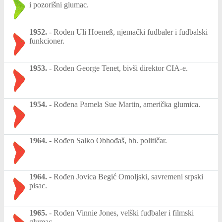
i pozorišni glumac.
1952.
-
Rođen Uli Hoeneß, njemački fudbaler i fudbalski
funkcioner.
1953.
-
Rođen George Tenet, bivši direktor CIA-e.
1954.
-
Rođena Pamela Sue Martin, američka glumica.
1964.
-
Rođen Salko Obhođaš, bh. političar.
1964.
-
Rođen Jovica Begić Omoljski, savremeni srpski
pisac.
1965.
-
Rođen Vinnie Jones, velški fudbaler i filmski
glumac.