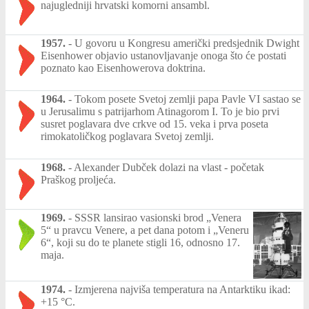
najugledniji hrvatski komorni ansambl.
1957.
-
U govoru u Kongresu američki predsjednik Dwight
Eisenhower objavio ustanovljavanje onoga što će postati
poznato kao Eisenhowerova doktrina.
1964.
-
Tokom posete Svetoj zemlji papa Pavle VI sastao se
u Jerusalimu s patrijarhom Atinagorom I. To je bio prvi
susret poglavara dve crkve od 15. veka i prva poseta
rimokatoličkog poglavara Svetoj zemlji.
1968.
-
Alexander Dubček dolazi na vlast - početak
Praškog proljeća.
1969.
-
SSSR lansirao vasionski brod „Venera
5“ u pravcu Venere, a pet dana potom i „Veneru
6“, koji su do te planete stigli 16, odnosno 17.
maja.
1974.
-
Izmjerena najviša temperatura na Antarktiku ikad:
+15 °C.