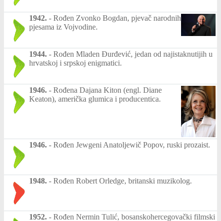
1942.
-
Rođen Zvonko Bogdan, pjevač narodnih
pjesama iz Vojvodine.
1944.
-
Rođen Mladen Đurđević, jedan od najistaknutijih u
hrvatskoj i srpskoj enigmatici.
1946.
-
Rođena Dajana Kiton (engl. Diane
Keaton), američka glumica i producentica.
1946.
-
Rođen Jewgeni Anatoljewič Popov, ruski prozaist.
1948.
-
Rođen Robert Orledge, britanski muzikolog.
1952.
-
Rođen Nermin Tulić, bosanskohercegovački filmski