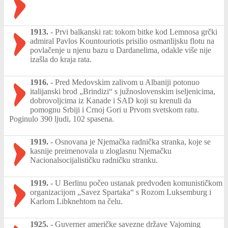
1913.
-
Prvi balkanski rat: tokom bitke kod Lemnosa grčki
admiral Pavlos Kountouriotis prisilio osmanlijsku flotu na
povlačenje u njenu bazu u Dardanelima, odakle više nije
izašla do kraja rata.
1916.
-
Pred Medovskim zalivom u Albaniji potonuo
italijanski brod „Brindizi“ s južnoslovenskim iseljenicima,
dobrovoljcima iz Kanade i SAD koji su krenuli da
pomognu Srbiji i Crnoj Gori u Prvom svetskom ratu.
Poginulo 390 ljudi, 102 spasena.
1919.
-
Osnovana je Njemačka radnička stranka, koje se
kasnije preimenovala u zloglasnu Njemačku
Nacionalsocijalističku radničku stranku.
1919.
-
U Berlinu počeo ustanak predvođen komunističkom
organizacijom „Savez Spartaka“ s Rozom Luksemburg i
Karlom Libknehtom na čelu.
1925.
-
Guverner američke savezne države Vajoming