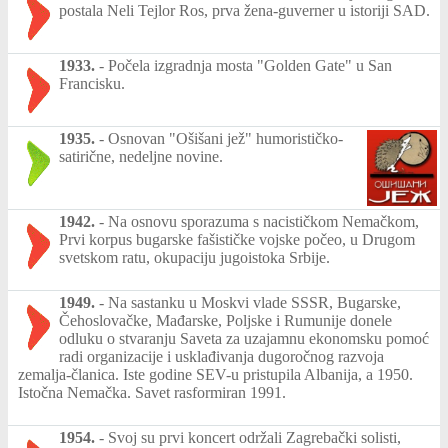
postala Neli Tejlor Ros, prva žena-guverner u istoriji SAD.
1933.
-
Počela izgradnja mosta "Golden Gate" u San
Francisku.
1935.
-
Osnovan "Ošišani jež" humorističko-
satirične, nedeljne novine.
1942.
-
Na osnovu sporazuma s nacističkom Nemačkom,
Prvi korpus bugarske fašističke vojske počeo, u Drugom
svetskom ratu, okupaciju jugoistoka Srbije.
1949.
-
Na sastanku u Moskvi vlade SSSR, Bugarske,
Čehoslovačke, Mađarske, Poljske i Rumunije donele
odluku o stvaranju Saveta za uzajamnu ekonomsku pomoć
radi organizacije i usklađivanja dugoročnog razvoja
zemalja-članica. Iste godine SEV-u pristupila Albanija, a 1950.
Istočna Nemačka. Savet rasformiran 1991.
1954.
-
Svoj su prvi koncert održali Zagrebački solisti,