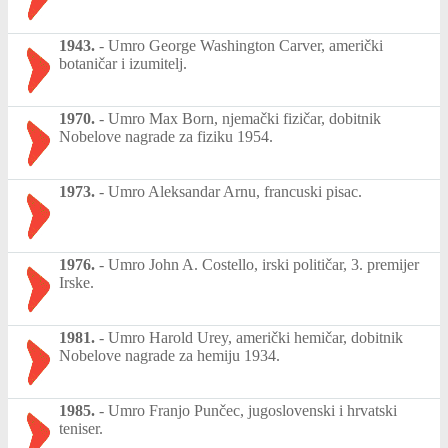
1943.
-
Umro George Washington Carver, američki
botaničar i izumitelj.
1970.
-
Umro Max Born, njemački fizičar, dobitnik
Nobelove nagrade za fiziku 1954.
1973.
-
Umro Aleksandar Arnu, francuski pisac.
1976.
-
Umro John A. Costello, irski političar, 3. premijer
Irske.
1981.
-
Umro Harold Urey, američki hemičar, dobitnik
Nobelove nagrade za hemiju 1934.
1985.
-
Umro Franjo Punčec, jugoslovenski i hrvatski
teniser.