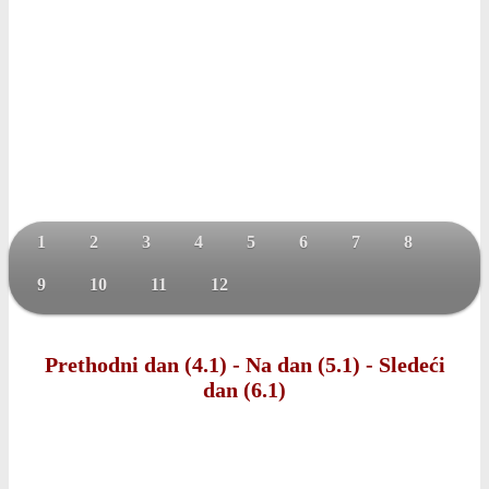
1
2
3
4
5
6
7
8
9
10
11
12
Prethodni dan (4.1)
-
Na dan (5.1)
-
Sledeći
dan (6.1)