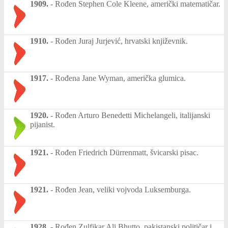
1909.
-
Rođen Stephen Cole Kleene, američki matematičar.
1910.
-
Rođen Juraj Jurjević, hrvatski književnik.
1917.
-
Rođena Jane Wyman, američka glumica.
1920.
-
Rođen Arturo Benedetti Michelangeli, italijanski
pijanist.
1921.
-
Rođen Friedrich Dürrenmatt, švicarski pisac.
1921.
-
Rođen Jean, veliki vojvoda Luksemburga.
1928.
-
Rođen Zulfikar Ali Bhutto, pakistanski političar i