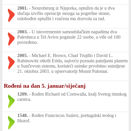
2001.
-
Neurohirurg iz Njujorka, optužen da je u dva
slučaja izvršio operacije mozga sa pogrešne strane,
oslobođen optužbi i vraćena mu dozvola za rad.
2003.
-
U istovremenim samoubilačkim napadima dva
Palestinca u Tel Avivu poginule 22 osobe, a više od 100
povređeno.
2005.
-
Michael E. Brown, Chad Trujillo i David L.
Rabinowitz otkrili Eridu, najveću poznatu patuljastu planetu
u Sunčevom sistemu, koristeći snimke prvobitno snimljene
21. oktobra 2003. u opservatoriji Mount Palomar.
Rođeni na dan 5. januar/siječanj
1209.
-
Rođen Richard od Cornwalla, kralj Svetog rimskog
carstva.
1548.
-
Rođen Franciscus Suárez, portugalski teolog i
filozof.