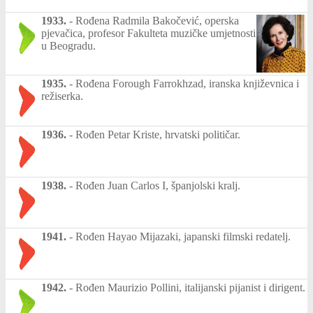
1933.
-
Rođena Radmila Bakočević, operska
pjevačica, profesor Fakulteta muzičke umjetnosti
u Beogradu.
1935.
-
Rođena Forough Farrokhzad, iranska književnica i
režiserka.
1936.
-
Rođen Petar Kriste, hrvatski političar.
1938.
-
Rođen Juan Carlos I, španjolski kralj.
1941.
-
Rođen Hayao Mijazaki, japanski filmski redatelj.
1942.
-
Rođen Maurizio Pollini, italijanski pijanist i dirigent.