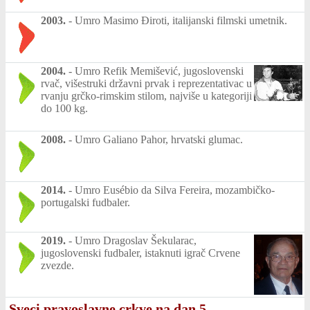
2003.
-
Umro Masimo Điroti, italijanski filmski umetnik.
2004.
-
Umro Refik Memišević, jugoslovenski
rvač, višestruki državni prvak i reprezentativac u
rvanju grčko-rimskim stilom, najviše u kategoriji
do 100 kg.
2008.
-
Umro Galiano Pahor, hrvatski glumac.
2014.
-
Umro Eusébio da Silva Fereira, mozambičko-
portugalski fudbaler.
2019.
-
Umro Dragoslav Šekularac,
jugoslovenski fudbaler, istaknuti igrač Crvene
zvezde.
Sveci pravoslavne crkve na dan 5.