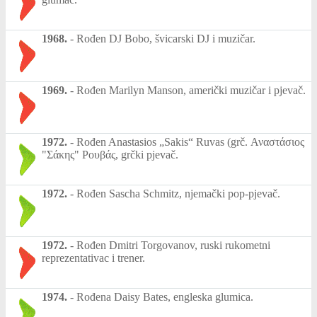
1968.
-
Rođen DJ Bobo, švicarski DJ i muzičar.
1969.
-
Rođen Marilyn Manson, američki muzičar i pjevač.
1972.
-
Rođen Anastasios „Sakis“ Ruvas (grč. Αναστάσιος
"Σάκης" Ρουβάς, grčki pjevač.
1972.
-
Rođen Sascha Schmitz, njemački pop-pjevač.
1972.
-
Rođen Dmitri Torgovanov, ruski rukometni
reprezentativac i trener.
1974.
-
Rođena Daisy Bates, engleska glumica.