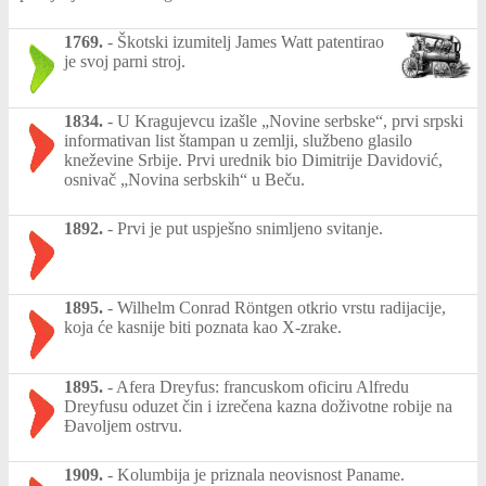
1769.
-
Škotski izumitelj James Watt patentirao
je svoj parni stroj.
1834.
-
U Kragujevcu izašle „Novine serbske“, prvi srpski
informativan list štampan u zemlji, službeno glasilo
kneževine Srbije. Prvi urednik bio Dimitrije Davidović,
osnivač „Novina serbskih“ u Beču.
1892.
-
Prvi je put uspješno snimljeno svitanje.
1895.
-
Wilhelm Conrad Röntgen otkrio vrstu radijacije,
koja će kasnije biti poznata kao X-zrake.
1895.
-
Afera Dreyfus: francuskom oficiru Alfredu
Dreyfusu oduzet čin i izrečena kazna doživotne robije na
Đavoljem ostrvu.
1909.
-
Kolumbija je priznala neovisnost Paname.