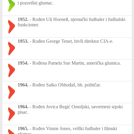
i pozorišni glumac.
1952.
-
Rođen Uli Hoeneß, njemački fudbaler i fudbalski
funkcioner.
1953.
-
Rođen George Tenet, bivši direktor CIA-e.
1954.
-
Rođena Pamela Sue Martin, američka glumica.
1964.
-
Rođen Salko Obhođaš, bh. političar.
1964.
-
Rođen Jovica Begić Omoljski, savremeni srpski
pisac.
1965.
-
Rođen Vinnie Jones, velški fudbaler i filmski
glumac.