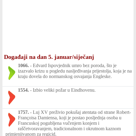
Događaji na dan 5. januar/siječanj
1066.
-
Edvard Ispovjednik umro bez poroda, što je
izazvalo krizu u pogledu nasljeđivanja prijestolja, koja je na
kraju dovela do normanskog osvajanja Engleske.
1554.
-
Izbio veliki požar u Eindhovenu.
1757.
-
Luj XV preživio pokušaj atentata od strane Robert-
Françoisa Damiensa, koji je postao posljednja osoba u
Francuskoj pogubljena vučenjem konjem i
raščetvoravanjem, tradicionalnom i okrutnom kaznom
primjenjivanom za regicid.