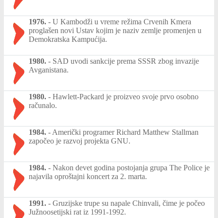
1976.
-
U Kambodži u vreme režima Crvenih Kmera
proglašen novi Ustav kojim je naziv zemlje promenjen u
Demokratska Kampućija.
1980.
-
SAD uvodi sankcije prema SSSR zbog invazije
Avganistana.
1980.
-
Hawlett-Packard je proizveo svoje prvo osobno
računalo.
1984.
-
Američki programer Richard Matthew Stallman
započeo je razvoj projekta GNU.
1984.
-
Nakon devet godina postojanja grupa The Police je
najavila oproštajni koncert za 2. marta.
1991.
-
Gruzijske trupe su napale Chinvali, čime je počeo
Južnoosetijski rat iz 1991-1992.