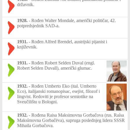
državnik.
1928.
-
Rođen Walter Mondale, američki političar, 42.
potpredsjednik SAD-a.
1931.
-
Rođen Alfred Brendel, austrijski pijanist i
književnik.
1931.
-
Rođen Robert Selden Duval (engl.
Robert Selden Duvall), američki glumac.
1932.
-
Rođen Umberto Eko (ital. Umberto
Eco), italijanski romanopisac, esejist, filozof i
lingvist. Redoviti je profesor semiotike na
Sveučilištu u Bologni.
1932.
-
Rođena Raisa Maksimovna Gorbačova (rus. Raísa
Maksímovna Gorbačёva), supruga poslednjeg lidera SSSR
Mihaila Gorbačova.