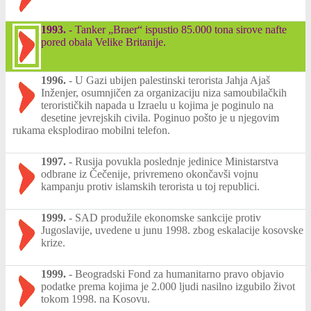
1993.
-
Tanker „Braer“ ispustio 85.000 tona sirove nafte
pored obala Velike Britanije.
1996.
-
U Gazi ubijen palestinski terorista Jahja Ajaš
Inženjer, osumnjičen za organizaciju niza samoubilačkih
terorističkih napada u Izraelu u kojima je poginulo na
desetine jevrejskih civila. Poginuo pošto je u njegovim
rukama eksplodirao mobilni telefon.
1997.
-
Rusija povukla poslednje jedinice Ministarstva
odbrane iz Čečenije, privremeno okončavši vojnu
kampanju protiv islamskih terorista u toj republici.
1999.
-
SAD produžile ekonomske sankcije protiv
Jugoslavije, uvedene u junu 1998. zbog eskalacije kosovske
krize.
1999.
-
Beogradski Fond za humanitarno pravo objavio
podatke prema kojima je 2.000 ljudi nasilno izgubilo život
tokom 1998. na Kosovu.