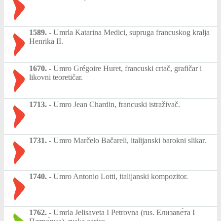
1589.
-
Umrla Katarina Medici, supruga francuskog kralja
Henrika II.
1670.
-
Umro Grégoire Huret, francuski crtač, grafičar i
likovni teoretičar.
1713.
-
Umro Jean Chardin, francuski istraživač.
1731.
-
Umro Marčelo Bačareli, italijanski barokni slikar.
1740.
-
Umro Antonio Lotti, italijanski kompozitor.
1762.
-
Umrla Jelisaveta I Petrovna (rus. Елизаве́та I