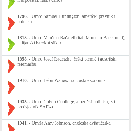
Петро́вна), ruska carica.
1796.
-
Umro Samuel Huntington, američki pravnik i
političar.
1818.
-
Umro Marčelo Bačareli (ital. Marcello Bacciarelli),
italijanski barokni slikar.
1858.
-
Umro Josef Radetzky, češki plemić i austrijski
feldmaršal.
1910.
-
Umro Léon Walras, francuski ekonomist.
1933.
-
Umro Calvin Coolidge, američki političar, 30.
predsjednik SAD-a.
1941.
-
Umrla Amy Johnson, engleska avijatičarka.