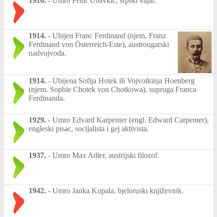
1910.
-
Umro Petar Ubavkić, srpski vajar.
1914.
-
Ubijen Franc Ferdinand (njem. Franz
Ferdinand von Österreich-Este), austrougarski
nadvojvoda.
1914.
-
Ubijena Sofija Hotek ili Vojvotkinja Hoenberg
(njem. Sophie Chotek von Chotkowa), supruga Franca
Ferdinanda.
1929.
-
Umro Edvard Karpenter (engl. Edward Carpenter),
engleski pisac, socijalista i gej aktivista.
1937.
-
Umro Max Adler, austrijski filozof.
1942.
-
Umro Janka Kupala, bjeloruski književnik.