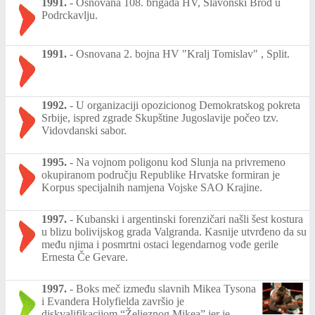
1991.
-
Osnovana 108. brigada HV, Slavonski Brod u
Podrckavlju.
1991.
-
Osnovana 2. bojna HV "Kralj Tomislav" , Split.
1992.
-
U organizaciji opozicionog Demokratskog pokreta
Srbije, ispred zgrade Skupštine Jugoslavije počeo tzv.
Vidovdanski sabor.
1995.
-
Na vojnom poligonu kod Slunja na privremeno
okupiranom području Republike Hrvatske formiran je
Korpus specijalnih namjena Vojske SAO Krajine.
1997.
-
Kubanski i argentinski forenzičari našli šest kostura
u blizu bolivijskog grada Valgranda. Kasnije utvrđeno da su
među njima i posmrtni ostaci legendarnog vođe gerile
Ernesta Če Gevare.
1997.
-
Boks meč između slavnih Mikea Tysona
i Evandera Holyfielda završio je
diskvalifikacijom “Željeznog Mikea” jer je