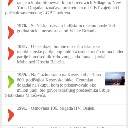
racije u klubu Stonewall Inn u Greenwich Village-u, New
York. Događaj označava prekretnicu u LGBT zajednici i
početak savremenog LGBT pokreta.
1976.
-
Sejšelska ostrva u Indijskom okeanu posle 160
godina stekla nezavisnost od Velike Britanije.
1981.
-
U eksploziji bombe u sedištu Islamske
republikanske partije poginule 74 osobe, među njima i lider
partije i predsednik Vrhovnog suda Irana, ajatolah
Mohamed Hosein Behešti.
1989.
-
Na Gazimestanu na Kosovu obeležena
600. godišnjica Kosovske bitke. Centralan
događaj na skupu, kom je prisustvovalo oko
milion ljudi, bio govor tadašnjeg predsednika Srbije
Slobodana Miloševića.
1991.
-
Osnovana 106. brigada HV, Osijek.