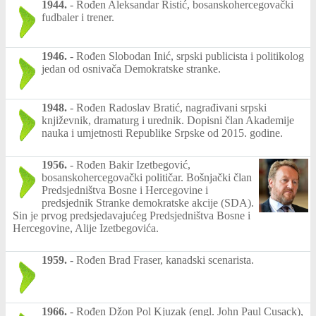
1944.
-
Rođen Aleksandar Ristić, bosanskohercegovački
fudbaler i trener.
1946.
-
Rođen Slobodan Inić, srpski publicista i politikolog
jedan od osnivača Demokratske stranke.
1948.
-
Rođen Radoslav Bratić, nagrađivani srpski
književnik, dramaturg i urednik. Dopisni član Akademije
nauka i umjetnosti Republike Srpske od 2015. godine.
1956.
-
Rođen Bakir Izetbegović,
bosanskohercegovački političar. Bošnjački član
Predsjedništva Bosne i Hercegovine i
predsjednik Stranke demokratske akcije (SDA).
Sin je prvog predsjedavajućeg Predsjedništva Bosne i
Hercegovine, Alije Izetbegovića.
1959.
-
Rođen Brad Fraser, kanadski scenarista.
1966.
-
Rođen Džon Pol Kjuzak (engl. John Paul Cusack),