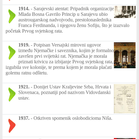
1914.
-
Sarajevski atentat: Pripadnik organizacije
Mlada Bosna Gavrilo Princip u Sarajevu ubio
austrougarskog nadvojvodu, prestolonaslednika
Franca Ferdinanda, i njegovu ženu Sofiju, što je izazvalo
početak Prvog svjetskog rata.
1919.
-
Potpisan Versajski mirovni ugovor
između Njemačke i saveznika, kojim je formalno
završen prvi svijetski rat. Njemačka je morala
priznati krivicu za izbijanje Prvog svjetskog rata,
izgubila sve kolonije, te prema kojem je morala plaćati
golemu ratnu odštetu.
1921.
-
Donijet Ustav Kraljevine Srba, Hrvata i
Slovenaca, poznatiji pod nazivom Vidovdanski
ustav.
1937.
-
Otkriven spomenik oslobodicioma Niša.