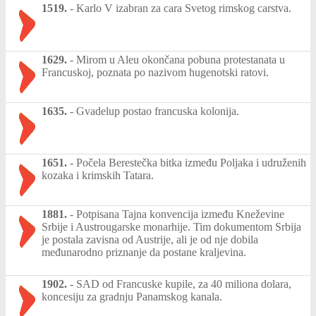
1519.
-
Karlo V izabran za cara Svetog rimskog carstva.
1629.
-
Mirom u Aleu okončana pobuna protestanata u
Francuskoj, poznata po nazivom hugenotski ratovi.
1635.
-
Gvadelup postao francuska kolonija.
1651.
-
Počela Berestečka bitka između Poljaka i udruženih
kozaka i krimskih Tatara.
1881.
-
Potpisana Tajna konvencija između Kneževine
Srbije i Austrougarske monarhije. Tim dokumentom Srbija
je postala zavisna od Austrije, ali je od nje dobila
međunarodno priznanje da postane kraljevina.
1902.
-
SAD od Francuske kupile, za 40 miliona dolara,
koncesiju za gradnju Panamskog kanala.