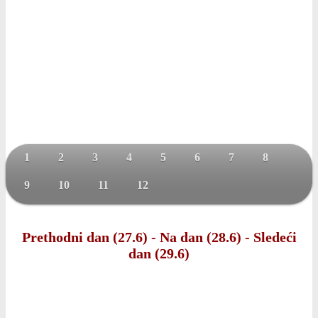
1
2
3
4
5
6
7
8
9
10
11
12
Prethodni dan (27.6)
-
Na dan (28.6)
-
Sledeći
dan (29.6)