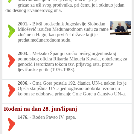
grizao za uši svog protivnika, pri čemu je i otkinuo jedan
dio desnog Evanderovog uha.
2001.
-
Bivši predsednik Jugoslavije Slobodan
Milošević izručen Međunarodnom sudu za ratne
zločine u Hagu, kao prvi šef države koji je
predat međunarodnom sudu.
2003.
-
Meksiko Španiji izručio bivšeg argentinskog
pomorskog oficira Rikarda Miguela Kavala, optuženog za
genocid i terorizam tokom tzv. prljavog rata, protiv
ljevičarske gerile (1976-1983).
2006.
-
Crna Gora postala 192. članica UN-a nakon što je
Opšta skupština UN-a jednoglasno odobrila rezoluciju
kojom se odobrava primanje Crne Gore u članstvo UN-a.
Rođeni na dan 28. jun/lipanj
1476.
-
Rođen Pavao IV, papa.