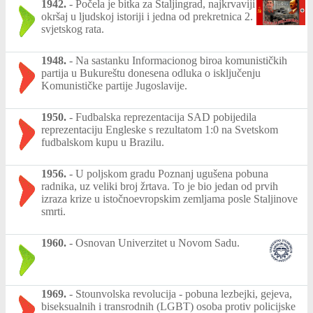
1942.
-
Počela je bitka za Staljingrad, najkrvaviji
okršaj u ljudskoj istoriji i jedna od prekretnica 2.
svjetskog rata.
1948.
-
Na sastanku Informacionog biroa komunističkih
partija u Bukureštu donesena odluka o isključenju
Komunističke partije Jugoslavije.
1950.
-
Fudbalska reprezentacija SAD pobijedila
reprezentaciju Engleske s rezultatom 1:0 na Svetskom
fudbalskom kupu u Brazilu.
1956.
-
U poljskom gradu Poznanj ugušena pobuna
radnika, uz veliki broj žrtava. To je bio jedan od prvih
izraza krize u istočnoevropskim zemljama posle Staljinove
smrti.
1960.
-
Osnovan Univerzitet u Novom Sadu.
1969.
-
Stounvolska revolucija - pobuna lezbejki, gejeva,
biseksualnih i transrodnih (LGBT) osoba protiv policijske