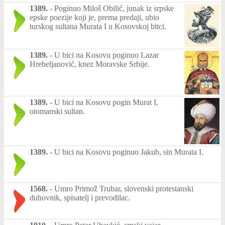
1389.
-
Poginuo Miloš Obilić, junak iz srpske
epske poezije koji je, prema predaji, ubio
turskog sultana Murata I u Kosovskoj bitci.
1389.
-
U bici na Kosovu poginuo Lazar
Hrebeljanović, knez Moravske Srbije.
1389.
-
U bici na Kosovu pogin Murat I,
otomanski sultan.
1389.
-
U bici na Kosovu poginuo Jakub, sin Murata I.
1568.
-
Umro Primož Trubar, slovenski protestanski
duhovnik, spisatelj i prevodilac.