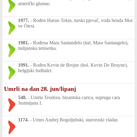
američki glumac.
1977.
-
Rođen Harun Tekin, turski pjevač, vođa benda Mor
ve Ötesi.
1981.
-
Rođena Mara Santanđelo (ital. Mara Santangelo),
italijanska teniserka.
1991.
-
Rođen Kevin de Brojne (hol. Kevin De Bruyne),
belgijski fudbaler.
Umrli na dan 28. jun/lipanj
548.
-
Umrla Teodora, bizantska carica, supruga cara
Justinijana I.
1174.
-
Umro Andrej Bogoljubski, staroruski vladar.