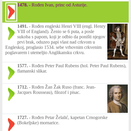
1478.
-
Rođen Ivan, princ od Asturije.
1491.
-
Rođen engleski Henri VIII (engl. Henry
VIII of England). Ženio se 6 puta, a posle
sukoba s papom, koji je odbio da poništi njegov
prvi brak, oduzeo papi vlast nad crkvom u
Engleskoj, proglasio 1534. sebe vrhovnim crkvenim
poglavarem i utemeljio Anglikansku crkvu.
1577.
-
Rođen Peter Paul Rubens (hol. Peter Paul Rubens),
flamanski slikar.
1712.
-
Rođen Žan Žak Ruso (franc. Jean-
Jacques Rousseau), filozof i pisac.
1727.
-
Rođen Petar Želalić, kapetan Crnogorske
(Bokeljske) mornarice.