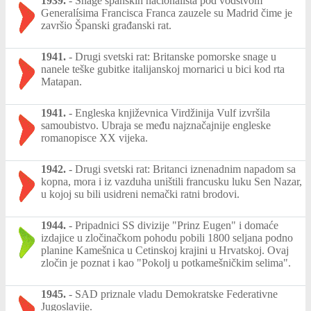
1939.
-
Snage španskih nacionalista pod vodstvom
Generalísima Francisca Franca zauzele su Madrid čime je
završio Španski građanski rat.
1941.
-
Drugi svetski rat: Britanske pomorske snage u
nanele teške gubitke italijanskoj mornarici u bici kod rta
Matapan.
1941.
-
Engleska književnica Virdžinija Vulf izvršila
samoubistvo. Ubraja se među najznačajnije engleske
romanopisce XX vijeka.
1942.
-
Drugi svetski rat: Britanci iznenadnim napadom sa
kopna, mora i iz vazduha uništili francusku luku Sen Nazar,
u kojoj su bili usidreni nemački ratni brodovi.
1944.
-
Pripadnici SS divizije "Prinz Eugen" i domaće
izdajice u zločinačkom pohodu pobili 1800 seljana podno
planine Kamešnica u Cetinskoj krajini u Hrvatskoj. Ovaj
zločin je poznat i kao "Pokolj u potkamešničkim selima".
1945.
-
SAD priznale vladu Demokratske Federativne
Jugoslavije.