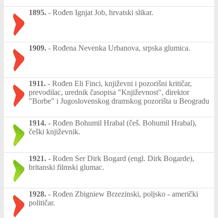
1895.
-
Rođen Ignjat Job, hrvatski slikar.
1909.
-
Rođena Nevenka Urbanova, srpska glumica.
1911.
-
Rođen Eli Finci, književni i pozorišni kritičar,
prevodilac, urednik časopisa "Književnost", direktor
"Borbe" i Jugoslovenskog dramskog pozorišta u Beogradu
1914.
-
Rođen Bohumil Hrabal (češ. Bohumil Hrabal),
češki književnik.
1921.
-
Rođen Ser Dirk Bogard (engl. Dirk Bogarde),
britanski filmski glumac.
1928.
-
Rođen Zbigniew Brzezinski, poljsko - američki
političar.