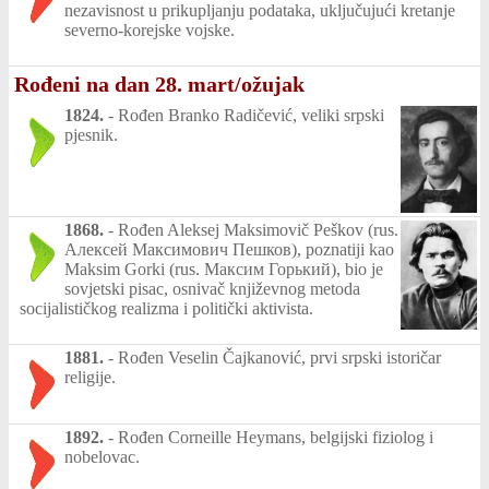
nezavisnost u prikupljanju podataka, uključujući kretanje
severno-korejske vojske.
Rođeni na dan 28. mart/ožujak
1824.
-
Rođen Branko Radičević, veliki srpski
pjesnik.
1868.
-
Rođen Aleksej Maksimovič Peškov (rus.
Алексей Максимович Пешков), poznatiji kao
Maksim Gorki (rus. Максим Горький), bio je
sovjetski pisac, osnivač književnog metoda
socijalističkog realizma i politički aktivista.
1881.
-
Rođen Veselin Čajkanović, prvi srpski istoričar
religije.
1892.
-
Rođen Corneille Heymans, belgijski fiziolog i
nobelovac.