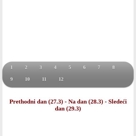
1
2
3
4
5
6
7
8
9
10
11
12
Prethodni dan (27.3)
-
Na dan (28.3)
-
Sledeći
dan (29.3)