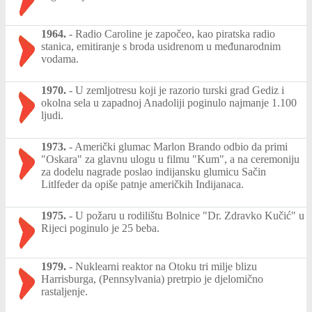
1964.
-
Radio Caroline je započeo, kao piratska radio
stanica, emitiranje s broda usidrenom u međunarodnim
vodama.
1970.
-
U zemljotresu koji je razorio turski grad Gediz i
okolna sela u zapadnoj Anadoliji poginulo najmanje 1.100
ljudi.
1973.
-
Američki glumac Marlon Brando odbio da primi
"Oskara" za glavnu ulogu u filmu "Kum", a na ceremoniju
za dodelu nagrade poslao indijansku glumicu Sačin
Litlfeder da opiše patnje američkih Indijanaca.
1975.
-
U požaru u rodilištu Bolnice "Dr. Zdravko Kučić" u
Rijeci poginulo je 25 beba.
1979.
-
Nuklearni reaktor na Otoku tri milje blizu
Harrisburga, (Pennsylvania) pretrpio je djelomično
rastaljenje.