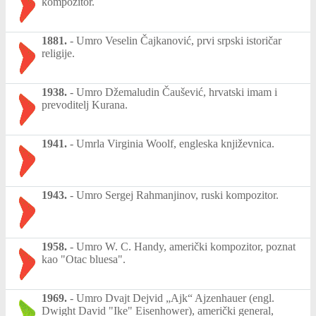
kompozitor.
1881.
-
Umro Veselin Čajkanović, prvi srpski istoričar
religije.
1938.
-
Umro Džemaludin Čaušević, hrvatski imam i
prevoditelj Kurana.
1941.
-
Umrla Virginia Woolf, engleska književnica.
1943.
-
Umro Sergej Rahmanjinov, ruski kompozitor.
1958.
-
Umro W. C. Handy, američki kompozitor, poznat
kao "Otac bluesa".
1969.
-
Umro Dvajt Dejvid „Ajk“ Ajzenhauer (engl.
Dwight David "Ike" Eisenhower), američki general,