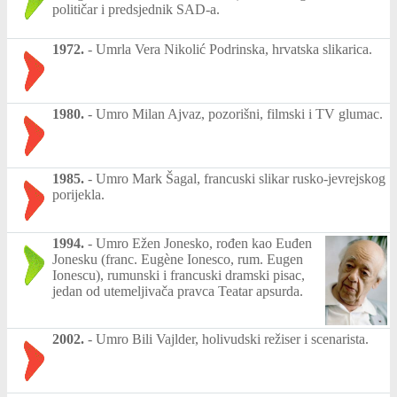
političar i predsjednik SAD-a.
1972.
-
Umrla Vera Nikolić Podrinska, hrvatska slikarica.
1980.
-
Umro Milan Ajvaz, pozorišni, filmski i TV glumac.
1985.
-
Umro Mark Šagal, francuski slikar rusko-jevrejskog
porijekla.
1994.
-
Umro Ežen Jonesko, rođen kao Euđen
Jonesku (franc. Eugène Ionesco, rum. Eugen
Ionescu), rumunski i francuski dramski pisac,
jedan od utemeljivača pravca Teatar apsurda.
2002.
-
Umro Bili Vajlder, holivudski režiser i scenarista.