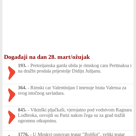
Događaji na dan 28. mart/ožujak
193.
-
Pretorijanska garda ubila je rimskog cara Pertinaksa i
na dražbi prodala prijestolje Didiju Julijanu.
364.
-
Rimski car Valentinijan I imenuje brata Valensa za
svog istočnog savladara.
845.
-
Vikinški pljačkaši, vjerojatno pod vodstvom Ragnara
Lodbroka, osvojili su Pariz nakon čega su za grad tražili
ogromnu otkupninu.
1776.
-
U Moskvi osnovan teatar "Boljšoj", veliki teatar