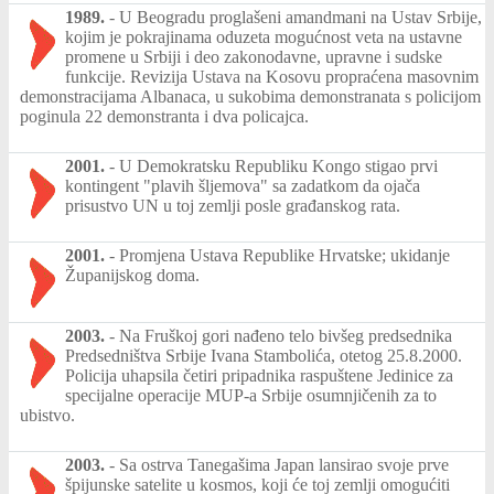
1989.
-
U Beogradu proglašeni amandmani na Ustav Srbije,
kojim je pokrajinama oduzeta mogućnost veta na ustavne
promene u Srbiji i deo zakonodavne, upravne i sudske
funkcije. Revizija Ustava na Kosovu propraćena masovnim
demonstracijama Albanaca, u sukobima demonstranata s policijom
poginula 22 demonstranta i dva policajca.
2001.
-
U Demokratsku Republiku Kongo stigao prvi
kontingent "plavih šljemova" sa zadatkom da ojača
prisustvo UN u toj zemlji posle građanskog rata.
2001.
-
Promjena Ustava Republike Hrvatske; ukidanje
Županijskog doma.
2003.
-
Na Fruškoj gori nađeno telo bivšeg predsednika
Predsedništva Srbije Ivana Stambolića, otetog 25.8.2000.
Policija uhapsila četiri pripadnika raspuštene Jedinice za
specijalne operacije MUP-a Srbije osumnjičenih za to
ubistvo.
2003.
-
Sa ostrva Tanegašima Japan lansirao svoje prve
špijunske satelite u kosmos, koji će toj zemlji omogućiti