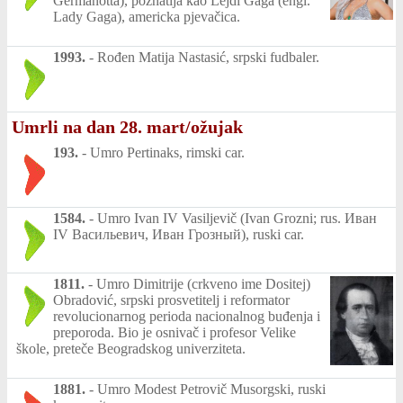
Germanotta), poznatija kao Lejdi Gaga (engl.
Lady Gaga), americka pjevačica.
1993.
-
Rođen Matija Nastasić, srpski fudbaler.
Umrli na dan 28. mart/ožujak
193.
-
Umro Pertinaks, rimski car.
1584.
-
Umro Ivan IV Vasiljevič (Ivan Grozni; rus. Иван
IV Васильевич, Иван Грозный), ruski car.
1811.
-
Umro Dimitrije (crkveno ime Dositej)
Obradović, srpski prosvetitelj i reformator
revolucionarnog perioda nacionalnog buđenja i
preporoda. Bio je osnivač i profesor Velike
škole, preteče Beogradskog univerziteta.
1881.
-
Umro Modest Petrovič Musorgski, ruski