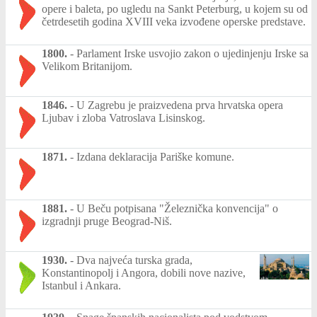
opere i baleta, po ugledu na Sankt Peterburg, u kojem su od
četrdesetih godina XVIII veka izvođene operske predstave.
1800.
-
Parlament Irske usvojio zakon o ujedinjenju Irske sa
Velikom Britanijom.
1846.
-
U Zagrebu je praizvedena prva hrvatska opera
Ljubav i zloba Vatroslava Lisinskog.
1871.
-
Izdana deklaracija Pariške komune.
1881.
-
U Beču potpisana "Železnička konvencija" o
izgradnji pruge Beograd-Niš.
1930.
-
Dva najveća turska grada,
Konstantinopolj i Angora, dobili nove nazive,
Istanbul i Ankara.