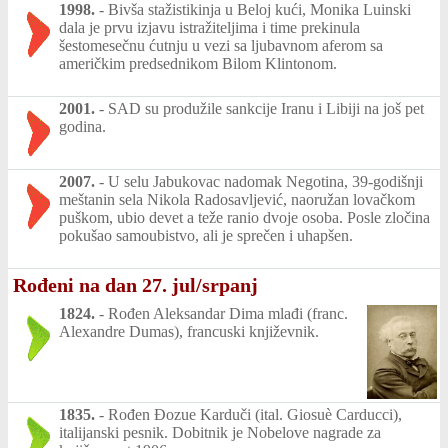
1998.
-
Bivša stažistikinja u Beloj kući, Monika Luinski
dala je prvu izjavu istražiteljima i time prekinula
šestomesečnu ćutnju u vezi sa ljubavnom aferom sa
američkim predsednikom Bilom Klintonom.
2001.
-
SAD su produžile sankcije Iranu i Libiji na još pet
godina.
2007.
-
U selu Jabukovac nadomak Negotina, 39-godišnji
meštanin sela Nikola Radosavljević, naoružan lovačkom
puškom, ubio devet a teže ranio dvoje osoba. Posle zločina
pokušao samoubistvo, ali je sprečen i uhapšen.
Rođeni na dan 27. jul/srpanj
1824.
-
Rođen Aleksandar Dima mlađi (franc.
Alexandre Dumas), francuski književnik.
1835.
-
Rođen Đozue Karduči (ital. Giosuè Carducci),
italijanski pesnik. Dobitnik je Nobelove nagrade za