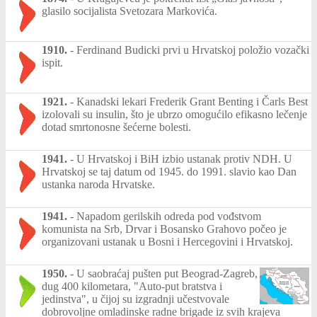
glasilo socijalista Svetozara Markovića.
1910.
-
Ferdinand Budicki prvi u Hrvatskoj položio vozački
ispit.
1921.
-
Kanadski lekari Frederik Grant Benting i Čarls Best
izolovali su insulin, što je ubrzo omogućilo efikasno lečenje
dotad smrtonosne šećerne bolesti.
1941.
-
U Hrvatskoj i BiH izbio ustanak protiv NDH. U
Hrvatskoj se taj datum od 1945. do 1991. slavio kao Dan
ustanka naroda Hrvatske.
1941.
-
Napadom gerilskih odreda pod vođstvom
komunista na Srb, Drvar i Bosansko Grahovo počeo je
organizovani ustanak u Bosni i Hercegovini i Hrvatskoj.
1950.
-
U saobraćaj pušten put Beograd-Zagreb,
dug 400 kilometara, "Auto-put bratstva i
jedinstva", u čijoj su izgradnji učestvovale
dobrovoljne omladinske radne brigade iz svih krajeva