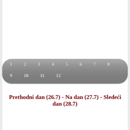
1
2
3
4
5
6
7
8
9
10
11
12
Prethodni dan (26.7)
-
Na dan (27.7)
-
Sledeći
dan (28.7)