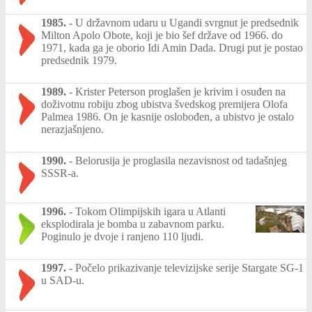
1985.
-
U državnom udaru u Ugandi svrgnut je predsednik
Milton Apolo Obote, koji je bio šef države od 1966. do
1971, kada ga je oborio Idi Amin Dada. Drugi put je postao
predsednik 1979.
1989.
-
Krister Peterson proglašen je krivim i osuđen na
doživotnu robiju zbog ubistva švedskog premijera Olofa
Palmea 1986. On je kasnije oslobođen, a ubistvo je ostalo
nerazjašnjeno.
1990.
-
Belorusija je proglasila nezavisnost od tadašnjeg
SSSR-a.
1996.
-
Tokom Olimpijskih igara u Atlanti
eksplodirala je bomba u zabavnom parku.
Poginulo je dvoje i ranjeno 110 ljudi.
1997.
-
Počelo prikazivanje televizijske serije Stargate SG-1
u SAD-u.