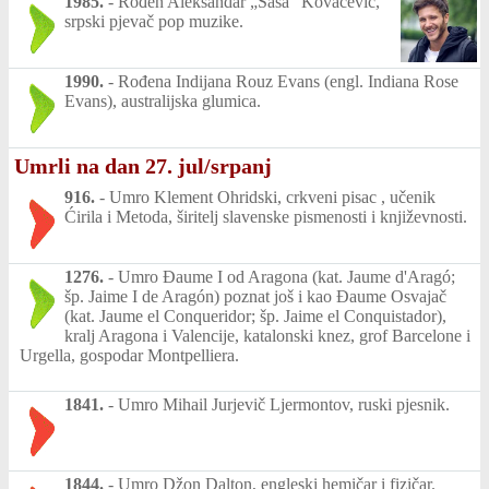
1985.
-
Rođen Aleksandar „Saša” Kovačević,
srpski pjevač pop muzike.
1990.
-
Rođena Indijana Rouz Evans (engl. Indiana Rose
Evans), australijska glumica.
Umrli na dan 27. jul/srpanj
916.
-
Umro Klement Ohridski, crkveni pisac , učenik
Ćirila i Metoda, širitelj slavenske pismenosti i književnosti.
1276.
-
Umro Đaume I od Aragona (kat. Jaume d'Aragó;
šp. Jaime I de Aragón) poznat još i kao Đaume Osvajač
(kat. Jaume el Conqueridor; šp. Jaime el Conquistador),
kralj Aragona i Valencije, katalonski knez, grof Barcelone i
Urgella, gospodar Montpelliera.
1841.
-
Umro Mihail Jurjevič Ljermontov, ruski pjesnik.
1844.
-
Umro Džon Dalton, engleski hemičar i fizičar.