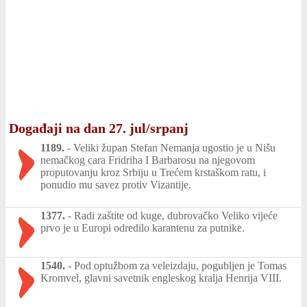
Događaji na dan 27. jul/srpanj
1189.
-
Veliki župan Stefan Nemanja ugostio je u Nišu
nemačkog cara Fridriha I Barbarosu na njegovom
proputovanju kroz Srbiju u Trećem krstaškom ratu, i
ponudio mu savez protiv Vizantije.
1377.
-
Radi zaštite od kuge, dubrovačko Veliko vijeće
prvo je u Europi odredilo karantenu za putnike.
1540.
-
Pod optužbom za veleizdaju, pogubljen je Tomas
Kromvel, glavni savetnik engleskog kralja Henrija VIII.