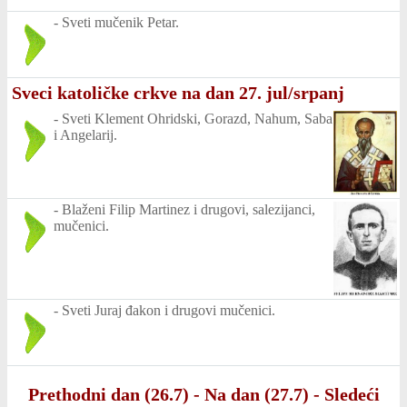
-
Sveti mučenik Petar.
Sveci katoličke crkve na dan 27. jul/srpanj
-
Sveti Klement Ohridski, Gorazd, Nahum, Saba
i Angelarij.
-
Blaženi Filip Martinez i drugovi, salezijanci,
mučenici.
-
Sveti Juraj đakon i drugovi mučenici.
Prethodni dan (26.7)
-
Na dan (27.7)
-
Sledeći