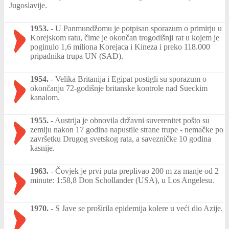
Jugoslavije.
1953.
-
U Panmundžomu je potpisan sporazum o primirju u
Korejskom ratu, čime je okončan trogodišnji rat u kojem je
poginulo 1,6 miliona Korejaca i Kineza i preko 118.000
pripadnika trupa UN (SAD).
1954.
-
Velika Britanija i Egipat postigli su sporazum o
okončanju 72-godišnje britanske kontrole nad Sueckim
kanalom.
1955.
-
Austrija je obnovila državni suverenitet pošto su
zemlju nakon 17 godina napustile strane trupe - nemačke po
završetku Drugog svetskog rata, a savezničke 10 godina
kasnije.
1963.
-
Čovjek je prvi puta preplivao 200 m za manje od 2
minute: 1:58,8 Don Schollander (USA), u Los Angelesu.
1970.
-
S Jave se proširila epidemija kolere u veći dio Azije.