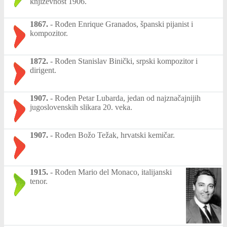
književnost 1906.
1867.
-
Rođen Enrique Granados, španski pijanist i
kompozitor.
1872.
-
Rođen Stanislav Binički, srpski kompozitor i
dirigent.
1907.
-
Rođen Petar Lubarda, jedan od najznačajnijih
jugoslovenskih slikara 20. veka.
1907.
-
Rođen Božo Težak, hrvatski kemičar.
1915.
-
Rođen Mario del Monaco, italijanski
tenor.