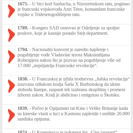
1675.
-
U bici kod Sasbacha, u Nizozemskom ratu, poginuo
je francuski vojskovođa Anri Tiren, komandant francuske
vojske u Tridesetogodišnjem ratu.
1789.
-
Kongres SAD osnovao je Odeljenje za spoljne
poslove, koje je kasnije postalo Stejt department.
1794.
-
Nacionalni konvent je naredio hapšenje i
pogubljenje vođe Vladavine terora Maksimilijana
Robespjera nakon što je pozvao na pogubljenje više od
17.000 „neprijatelja Francuske revolucije“.
1830.
-
U Francuskoj je izbila trodnevna „Julska revolucija“
izazvana odlukom kralja Šarla X Burbonskog da ukine
slobodu štampe, raspusti tek izabranu skupštinu i promeni
izborni zakon. Kralj je abdicirao i emigrirao u Škotsku.
1839.
-
Počeo je Opijumski rat Kine i Velike Britanije kada
su kineske vlasti u luci u Kantonu zaplenile i uništile 20.000
sanduka opijuma.
1874.
-
U Kragujevcu je pokrenut list „Glas javnosti“,