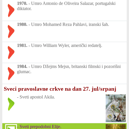
1970.
-
Umro Antonio de Oliveira Salazar, portugalski
diktator.
1980.
-
Umro Mohamed Reza Pahlavi, iranski šah.
1981.
-
Umro William Wyler, američki redatelj.
1984.
-
Umro Džejms Mejsn, britanski filmski i pozorišni
glumac.
Sveci pravoslavne crkve na dan 27. jul/srpanj
-
Sveti apostol Akila.
-
Sveti prepodobni Elije.