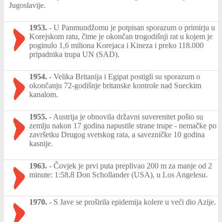
Jugoslavije.
1953.
-
U Panmundžomu je potpisan sporazum o primirju u
Korejskom ratu, čime je okončan trogodišnji rat u kojem je
poginulo 1,6 miliona Korejaca i Kineza i preko 118.000
pripadnika trupa UN (SAD).
1954.
-
Velika Britanija i Egipat postigli su sporazum o
okončanju 72-godišnje britanske kontrole nad Sueckim
kanalom.
1955.
-
Austrija je obnovila državni suverenitet pošto su
zemlju nakon 17 godina napustile strane trupe - nemačke po
završetku Drugog svetskog rata, a savezničke 10 godina
kasnije.
1963.
-
Čovjek je prvi puta preplivao 200 m za manje od 2
minute: 1:58,8 Don Schollander (USA), u Los Angelesu.
1970.
-
S Jave se proširila epidemija kolere u veći dio Azije.