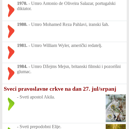
1970.
-
Umro Antonio de Oliveira Salazar, portugalski
diktator.
1980.
-
Umro Mohamed Reza Pahlavi, iranski šah.
1981.
-
Umro William Wyler, američki redatelj.
1984.
-
Umro Džejms Mejsn, britanski filmski i pozorišni
glumac.
Sveci pravoslavne crkve na dan 27. jul/srpanj
-
Sveti apostol Akila.
-
Sveti prepodobni Elije.