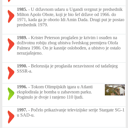
1985.
-
U državnom udaru u Ugandi svrgnut je predsednik
Milton Apolo Obote, koji je bio šef države od 1966. do
1971, kada ga je oborio Idi Amin Dada. Drugi put je postao
predsednik 1979.
1989.
-
Krister Peterson proglašen je krivim i osuđen na
doživotnu robiju zbog ubistva švedskog premijera Olofa
Palmea 1986. On je kasnije oslobođen, a ubistvo je ostalo
nerazjašnjeno.
1990.
-
Belorusija je proglasila nezavisnost od tadašnjeg
SSSR-a.
1996.
-
Tokom Olimpijskih igara u Atlanti
eksplodirala je bomba u zabavnom parku.
Poginulo je dvoje i ranjeno 110 ljudi.
1997.
-
Počelo prikazivanje televizijske serije Stargate SG-1
u SAD-u.