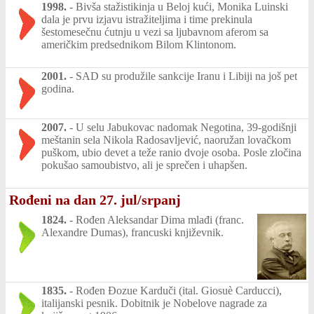
1998.
-
Bivša stažistikinja u Beloj kući, Monika Luinski
dala je prvu izjavu istražiteljima i time prekinula
šestomesečnu ćutnju u vezi sa ljubavnom aferom sa
američkim predsednikom Bilom Klintonom.
2001.
-
SAD su produžile sankcije Iranu i Libiji na još pet
godina.
2007.
-
U selu Jabukovac nadomak Negotina, 39-godišnji
meštanin sela Nikola Radosavljević, naoružan lovačkom
puškom, ubio devet a teže ranio dvoje osoba. Posle zločina
pokušao samoubistvo, ali je sprečen i uhapšen.
Rođeni na dan 27. jul/srpanj
1824.
-
Rođen Aleksandar Dima mlađi (franc.
Alexandre Dumas), francuski književnik.
1835.
-
Rođen Đozue Karduči (ital. Giosuè Carducci),
italijanski pesnik. Dobitnik je Nobelove nagrade za