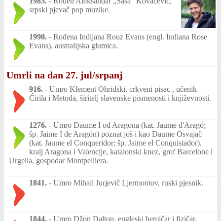
1985.
-
Rođen Aleksandar „Saša” Kovačević,
srpski pjevač pop muzike.
1990.
-
Rođena Indijana Rouz Evans (engl. Indiana Rose
Evans), australijska glumica.
Umrli na dan 27. jul/srpanj
916.
-
Umro Klement Ohridski, crkveni pisac , učenik
Ćirila i Metoda, širitelj slavenske pismenosti i književnosti.
1276.
-
Umro Đaume I od Aragona (kat. Jaume d'Aragó;
šp. Jaime I de Aragón) poznat još i kao Đaume Osvajač
(kat. Jaume el Conqueridor; šp. Jaime el Conquistador),
kralj Aragona i Valencije, katalonski knez, grof Barcelone i
Urgella, gospodar Montpelliera.
1841.
-
Umro Mihail Jurjevič Ljermontov, ruski pjesnik.
1844.
-
Umro Džon Dalton, engleski hemičar i fizičar.