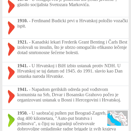
glasilo socijalista Svetozara Markovića.
1910.
-
Ferdinand Budicki prvi u Hrvatskoj položio vozački
ispit.
1921.
-
Kanadski lekari Frederik Grant Benting i Čarls Best
izolovali su insulin, što je ubrzo omogućilo efikasno lečenje
dotad smrtonosne šećerne bolesti.
1941.
-
U Hrvatskoj i BiH izbio ustanak protiv NDH. U
Hrvatskoj se taj datum od 1945. do 1991. slavio kao Dan
ustanka naroda Hrvatske.
1941.
-
Napadom gerilskih odreda pod vođstvom
komunista na Srb, Drvar i Bosansko Grahovo počeo je
organizovani ustanak u Bosni i Hercegovini i Hrvatskoj.
1950.
-
U saobraćaj pušten put Beograd-Zagreb,
dug 400 kilometara, "Auto-put bratstva i
jedinstva", u čijoj su izgradnji učestvovale
dobrovoljne omladinske radne brigade iz svih krajeva