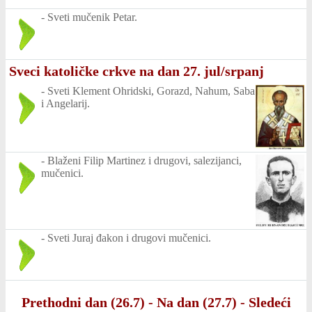
-
Sveti mučenik Petar.
Sveci katoličke crkve na dan 27. jul/srpanj
-
Sveti Klement Ohridski, Gorazd, Nahum, Saba
i Angelarij.
-
Blaženi Filip Martinez i drugovi, salezijanci,
mučenici.
-
Sveti Juraj đakon i drugovi mučenici.
Prethodni dan (26.7)
-
Na dan (27.7)
-
Sledeći