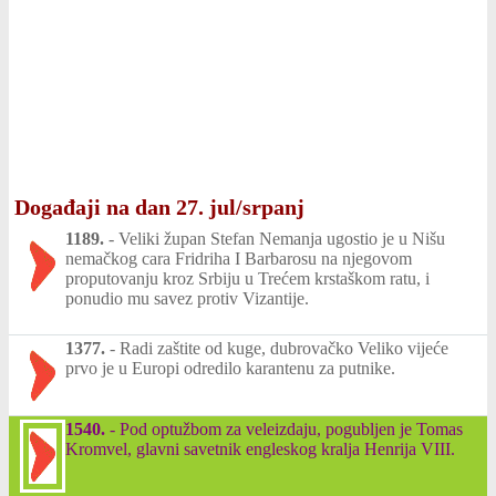
Događaji na dan 27. jul/srpanj
1189.
-
Veliki župan Stefan Nemanja ugostio je u Nišu
nemačkog cara Fridriha I Barbarosu na njegovom
proputovanju kroz Srbiju u Trećem krstaškom ratu, i
ponudio mu savez protiv Vizantije.
1377.
-
Radi zaštite od kuge, dubrovačko Veliko vijeće
prvo je u Europi odredilo karantenu za putnike.
1540.
-
Pod optužbom za veleizdaju, pogubljen je Tomas
Kromvel, glavni savetnik engleskog kralja Henrija VIII.