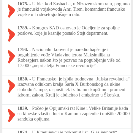
1675.
-
U bici kod Sasbacha, u Nizozemskom ratu, poginuo
je francuski vojskovođa Anri Tiren, komandant francuske
vojske u Tridesetogodišnjem ratu.
1789.
-
Kongres SAD osnovao je Odeljenje za spoljne
poslove, koje je kasnije postalo Stejt department.
1794.
-
Nacionalni konvent je naredio hapšenje i
pogubljenje vođe Vladavine terora Maksimilijana
Robespjera nakon što je pozvao na pogubljenje više od
17.000 „neprijatelja Francuske revolucije“.
1830.
-
U Francuskoj je izbila trodnevna „Julska revolucija“
izazvana odlukom kralja Šarla X Burbonskog da ukine
slobodu štampe, raspusti tek izabranu skupštinu i promeni
izborni zakon. Kralj je abdicirao i emigrirao u Škotsku.
1839.
-
Počeo je Opijumski rat Kine i Velike Britanije kada
su kineske vlasti u luci u Kantonu zaplenile i uništile 20.000
sanduka opijuma.
1874.
-
U Kragujevcu je pokrenut list „Glas javnosti“,