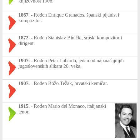
književnost 1906.
1867.
-
Rođen Enrique Granados, španski pijanist i
kompozitor.
1872.
-
Rođen Stanislav Binički, srpski kompozitor i
dirigent.
1907.
-
Rođen Petar Lubarda, jedan od najznačajnijih
jugoslovenskih slikara 20. veka.
1907.
-
Rođen Božo Težak, hrvatski kemičar.
1915.
-
Rođen Mario del Monaco, italijanski
tenor.