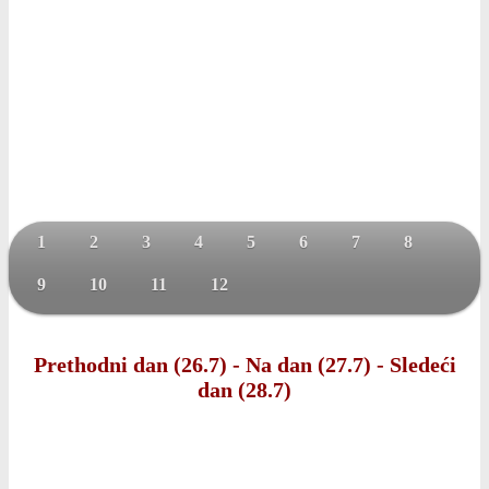
1
2
3
4
5
6
7
8
9
10
11
12
Prethodni dan (26.7)
-
Na dan (27.7)
-
Sledeći
dan (28.7)