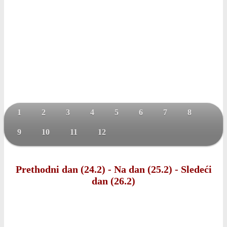
1
2
3
4
5
6
7
8
9
10
11
12
Prethodni dan (24.2)
-
Na dan (25.2)
-
Sledeći
dan (26.2)