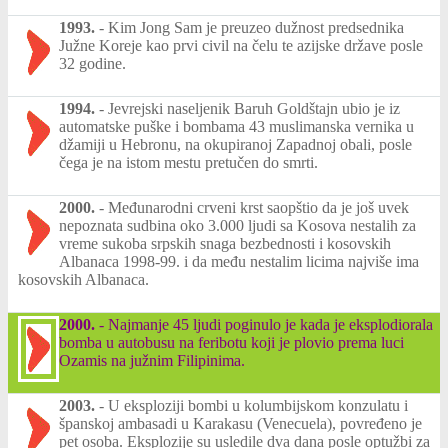
1993.
-
Kim Jong Sam je preuzeo dužnost predsednika
Južne Koreje kao prvi civil na čelu te azijske države posle
32 godine.
1994.
-
Jevrejski naseljenik Baruh Goldštajn ubio je iz
automatske puške i bombama 43 muslimanska vernika u
džamiji u Hebronu, na okupiranoj Zapadnoj obali, posle
čega je na istom mestu pretučen do smrti.
2000.
-
Međunarodni crveni krst saopštio da je još uvek
nepoznata sudbina oko 3.000 ljudi sa Kosova nestalih za
vreme sukoba srpskih snaga bezbednosti i kosovskih
Albanaca 1998-99. i da među nestalim licima najviše ima
kosovskih Albanaca.
2000.
-
Najmanje 45 ljudi poginulo je kada je eksplodiorala
bomba u autobusu na feribotu koji je plovio prema luci
Ozamis na južnim Filipinima.
2003.
-
U eksploziji bombi u kolumbijskom konzulatu i
španskoj ambasadi u Karakasu (Venecuela), povređeno je
pet osoba. Eksplozije su usledile dva dana posle optužbi za