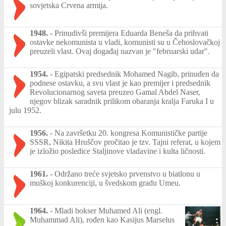
sovjetska Crvena armija.
1948.
-
Prinudivši premijera Eduarda Beneša da prihvati
ostavke nekomunista u vladi, komunisti su u Čehoslovačkoj
preuzeli vlast. Ovaj događaj nazvan je "februarski udar".
1954.
-
Egipatski predsednik Mohamed Nagib, prinuđen da
podnese ostavku, a svu vlast je kao premijer i predsednik
Revolucionarnog saveta preuzeo Gamal Abdel Naser,
njegov blizak saradnik prilikom obaranja kralja Faruka I u
julu 1952.
1956.
-
Na završetku 20. kongresa Komunističke partije
SSSR, Nikita Hruščov pročitao je tzv. Tajni referat, u kojem
je izložio posledice Staljinove vladavine i kulta ličnosti.
1961.
-
Održano treće svjetsko prvenstvo u biatlonu u
muškoj konkurenciji, u švedskom gradu Umeu.
1964.
-
Mladi bokser Muhamed Ali (engl.
Muhammad Ali), rođen kao Kasijus Marselus