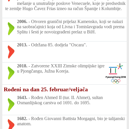
mešanje u unutrašnje poslove Venecuele, koje je predsednik
te zemlje Hugo Čavez Frias izneo na račun Španije i Kolumbije.
2006.
-
Otvoren granični prijelaz Kamensko, koji se nalazi
na saobraćajnici koja od Livna i Tomislavgrada vodi prema
Splitu i šesti je novoizgrađeni prelaz u BiH.
2013.
-
Održana 85. dodjela "Oscara".
2018.
-
Zatvorene XXIII Zimske olimpijske igre
u Pjongčangu, Južna Koreja.
Rođeni na dan 25. februar/veljača
1643.
-
Rođen Ahmed II (tur. II. Ahmet), sultan
Osmanlijskog carstva od 1691. do 1695.
1682.
-
Rođen Giovanni Battista Morgagni, bio je talijanski
anatom.