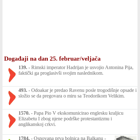
Događaji na dan 25. februar/veljača
139.
-
Rimski imperator Hadrijan je usvojio Antonina Pija,
faktički ga proglasivši svojim naslednikom.
493.
-
Odoakar je predao Ravenu posle trogodišnje opsade i
složio se da pregovara o miru sa Teodorikom Velikim.
1570.
-
Papa Pio V ekskomunicirao englesku kraljicu
Elizabetu I zbog njene podrške protestantizmu i
anglikanskoj crkvi.
1784.
-
Osnovana prva bolnica na Balkanu -