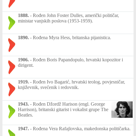
1888.
-
Rođen John Foster Dulles, američki političar,
ministar vanjskih poslova (1953-1959).
1890.
-
Rođena Myra Hess, britanska pijanistica.
1906.
-
Rođen Boris Papandopulo, hrvatski kopozitor i
dirigent.
1919.
-
Rođen Ivo Bagarić, hrvatski teolog, povjesničar,
književnik, svećenik i redovnik.
1943.
-
Rođen Džordž Harison (engl. George
Harrison), britanski gitarist i vokalist grupe The
Beatles.
1947.
-
Rođena Vera Rafajlovska, makedonska političarka.