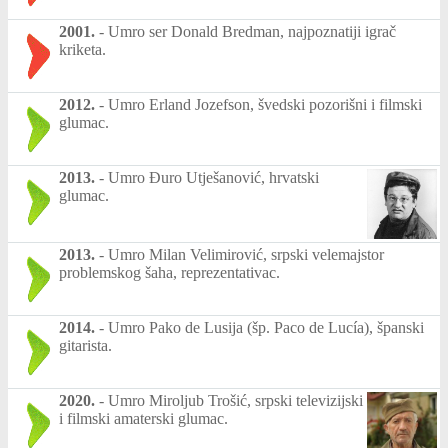
2001.
-
Umro ser Donald Bredman, najpoznatiji igrač
kriketa.
2012.
-
Umro Erland Jozefson, švedski pozorišni i filmski
glumac.
2013.
-
Umro Đuro Utješanović, hrvatski
glumac.
2013.
-
Umro Milan Velimirović, srpski velemajstor
problemskog šaha, reprezentativac.
2014.
-
Umro Pako de Lusija (šp. Paco de Lucía), španski
gitarista.
2020.
-
Umro Miroljub Trošić, srpski televizijski
i filmski amaterski glumac.