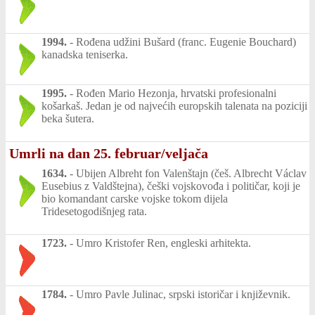
1994.
-
Rođena udžini Bušard (franc. Eugenie Bouchard)
kanadska teniserka.
1995.
-
Rođen Mario Hezonja, hrvatski profesionalni
košarkaš. Jedan je od najvećih europskih talenata na poziciji
beka šutera.
Umrli na dan 25. februar/veljača
1634.
-
Ubijen Albreht fon Valenštajn (češ. Albrecht Václav
Eusebius z Valdštejna), češki vojskovođa i političar, koji je
bio komandant carske vojske tokom dijela
Tridesetogodišnjeg rata.
1723.
-
Umro Kristofer Ren, engleski arhitekta.
1784.
-
Umro Pavle Julinac, srpski istoričar i književnik.