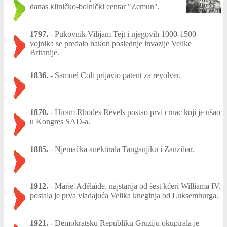
danas kliničko-bolnički centar "Zemun".
1797.
-
Pukovnik Vilijam Tejt i njegovih 1000-1500
vojnika se predalo nakon poslednje invazije Velike
Britanije.
1836.
-
Samuel Colt prijavio patent za revolver.
1870.
-
Hiram Rhodes Revels postao prvi crnac koji je ušao
u Kongres SAD-a.
1885.
-
Njemačka anektirala Tanganjiku i Zanzibar.
1912.
-
Marie-Adélaïde, najstarija od šest kćeri Williama IV,
postala je prva vladajuća Velika kneginja od Luksemburga.
1921.
-
Demokratsku Republiku Gruziju okupirala je