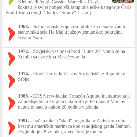
Klej mlađi (engl. Cassius Marcellus Clay),
šokirao je svijet pobjedivši šampiona teške kategorije Čarls
Soni Listona (engl. Charles "Sonny" Liston).
1968.
-
Južnokorejski vojnici su ubili 135 nenaoružanih
stanovnika sela Ha Maj u južnovijetnamskoj pokrajini
Kvang Nam.
1972.
-
Sovjetski vasionski brod "Luna 20" vratio se na
Zemlju sa uzorcima Mesečevog tla.
1974.
-
Proglašen zadnji Ustav Socijalističke Republike
Srbije.
1986.
-
EDSA revolucija: Corazón Aquino inaugurirana je
za predsjednicu Filipina nakon što je Ferdinand Marcos
napustio naciju nakon 20 godina vladanja.
1991.
-
Iračka raketa "skad" pogodila, u Zalivskom ratu,
kasarnu američkih marinaca kod saudijskog grada Dahran.
Poginulo je 28 vojnika, a veći broj je ranjen.