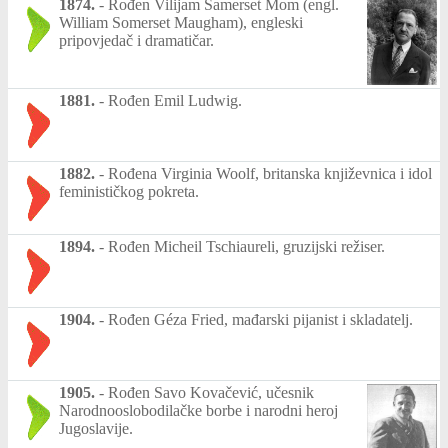
1874.
-
Rođen Vilijam Samerset Mom (engl.
William Somerset Maugham), engleski
pripovjedač i dramatičar.
1881.
-
Rođen Emil Ludwig.
1882.
-
Rođena Virginia Woolf, britanska književnica i idol
feminističkog pokreta.
1894.
-
Rođen Micheil Tschiaureli, gruzijski režiser.
1904.
-
Rođen Géza Fried, mađarski pijanist i skladatelj.
1905.
-
Rođen Savo Kovačević, učesnik
Narodnooslobodilačke borbe i narodni heroj
Jugoslavije.