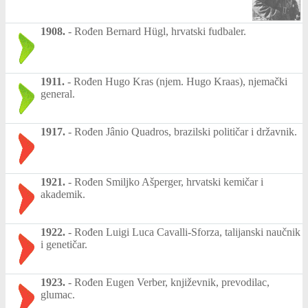
1908.
-
Rođen Bernard Hügl, hrvatski fudbaler.
1911.
-
Rođen Hugo Kras (njem. Hugo Kraas), njemački
general.
1917.
-
Rođen Jânio Quadros, brazilski političar i državnik.
1921.
-
Rođen Smiljko Ašperger, hrvatski kemičar i
akademik.
1922.
-
Rođen Luigi Luca Cavalli-Sforza, talijanski naučnik
i genetičar.
1923.
-
Rođen Eugen Verber, književnik, prevodilac,
glumac.