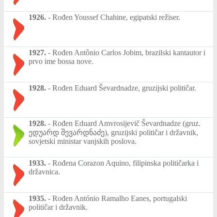
1926.
-
Rođen Youssef Chahine, egipatski režiser.
1927.
-
Rođen Antônio Carlos Jobim, brazilski kantautor i
prvo ime bossa nove.
1928.
-
Rođen Eduard Ševardnadze, gruzijski političar.
1928.
-
Rođen Eduard Amvrosijevič Ševardnadze (gruz.
ედუარდ შევარდნაძე), gruzijski političar i državnik,
sovjetski ministar vanjskih poslova.
1933.
-
Rođena Corazon Aquino, filipinska političarka i
državnica.
1935.
-
Rođen António Ramalho Eanes, portugalski
političar i državnik.