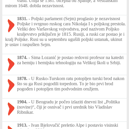
vlasti. Unija se 1581. otcepila od Španije, a Vestfalskim
mirom 1648. dobila nezavisnost.
1831.
-
Poljski parlament (Sejm) proglasio je nezavisnost
Poljske i svrgnuo ruskog cara Nikolaja I s poljskog prestola.
Veliki deo Varšavskog vojvodstva, pod nazivom Poljsko
kraljevstvo priključen je 1815. Rusiji, a ruski car postao je i
kralj Poljske. Rusi su u septembru ugušili poljski ustanak, ukinut
je ustav i raspušten Sejm.
1874.
-
Sima Lozanić je postao redovni profesor na katedri
za hemiju i hemijsku tehnologiju na Velikoj školi u Srbiji.
1878.
-
U Rusko-Turskom ratu potopljen turski brod nakon
što su ga Rusi pogodili torpedom. To je bio prvi brod
pogođen i potopljen tim podvodnim oružjem.
1904.
-
U Beogradu je počeo izlaziti dnevni list „Politika
(novine)“, čiji je osnivač i prvi urednik bio Vladislav
Ribnikar.
1913.
-
Ivan Bjelovučić preletio Alpe i postavio visinski