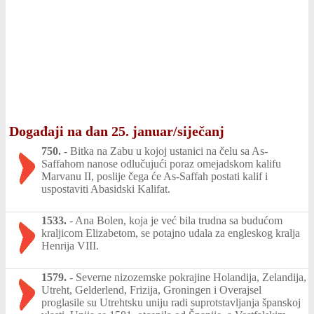
Događaji na dan 25. januar/siječanj
750.
-
Bitka na Zabu u kojoj ustanici na čelu sa As-
Saffahom nanose odlučujući poraz omejadskom kalifu
Marvanu II, poslije čega će As-Saffah postati kalif i
uspostaviti Abasidski Kalifat.
1533.
-
Ana Bolen, koja je već bila trudna sa budućom
kraljicom Elizabetom, se potajno udala za engleskog kralja
Henrija VIII.
1579.
-
Severne nizozemske pokrajine Holandija, Zelandija,
Utreht, Gelderlend, Frizija, Groningen i Overajsel
proglasile su Utrehtsku uniju radi suprotstavljanja španskoj