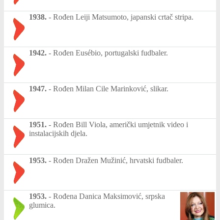
1938.
-
Rođen Leiji Matsumoto, japanski crtač stripa.
1942.
-
Rođen Eusébio, portugalski fudbaler.
1947.
-
Rođen Milan Cile Marinković, slikar.
1951.
-
Rođen Bill Viola, američki umjetnik video i
instalacijskih djela.
1953.
-
Rođen Dražen Mužinić, hrvatski fudbaler.
1953.
-
Rođena Danica Maksimović, srpska
glumica.