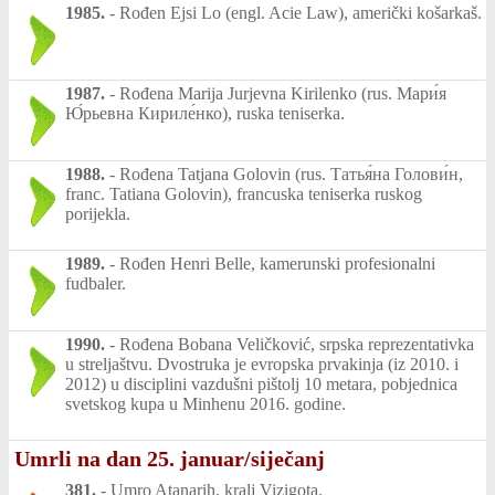
1985.
-
Rođen Ejsi Lo (engl. Acie Law), američki košarkaš.
1987.
-
Rođena Marija Jurjevna Kirilenko (rus. Мари́я
Ю́рьевна Кириле́нко), ruska teniserka.
1988.
-
Rođena Tatjana Golovin (rus. Татья́на Голови́н,
franc. Tatiana Golovin), francuska teniserka ruskog
porijekla.
1989.
-
Rođen Henri Belle, kamerunski profesionalni
fudbaler.
1990.
-
Rođena Bobana Veličković, srpska reprezentativka
u streljaštvu. Dvostruka je evropska prvakinja (iz 2010. i
2012) u disciplini vazdušni pištolj 10 metara, pobjednica
svetskog kupa u Minhenu 2016. godine.
Umrli na dan 25. januar/siječanj
381.
-
Umro Atanarih, kralj Vizigota.