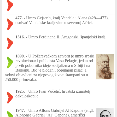
477.
-
Umro Gejserih, kralj Vandala i Alana (428—477),
osnivač Vandalske kraljevine u severnoj Africi.
1516.
-
Umro Ferdinand II. Aragonski, španjolski kralj.
1899.
-
U Požarevačkom zatvoru je umro srpski
revolucionar i publicista Vasa Pelagić, jedan od
prvih pobornika ideje socijalizma u Srbiji i na
Balkanu. Bio je plodan i popularan pisac, a
radovi objavljeni za njegovog života štampani su u
250.000 primeraka.
1925.
-
Umro Ivan Vučetić, hrvatski izumitelj
daktiloskopije.
1947.
-
Umro Alfons Gabrijel Al Kapone (engl.
Alphonse Gabriel "Al" Capone), američki