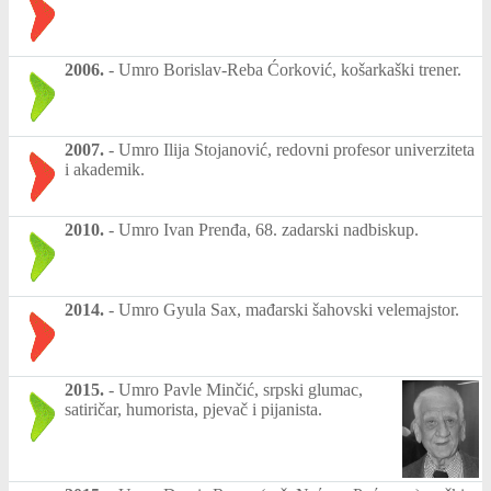
2006.
-
Umro Borislav-Reba Ćorković, košarkaški trener.
2007.
-
Umro Ilija Stojanović, redovni profesor univerziteta
i akademik.
2010.
-
Umro Ivan Prenđa, 68. zadarski nadbiskup.
2014.
-
Umro Gyula Sax, mađarski šahovski velemajstor.
2015.
-
Umro Pavle Minčić, srpski glumac,
satiričar, humorista, pjevač i pijanista.