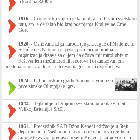
rekord na 3200 m.
1916.
-
Crnogorska vojska je kapitulirala u Prvom svetskom
ratu, što je de fakto bio kraj postojanja Kraljevine Crne
Gore.
1920.
-
Osnovana Liga naroda (eng. League of Nations, fr.
Société des Nations) je prva opšta međunarodna
organizacija država sa ciljem da očuva mir miroljubivim
rješavanjem međunarodnih sporova i organizovanjem
međunarodne saradnje u interesu blagostanja čovječanstva.
1924.
-
U francuskom gradu Šamoni otvorene su
prve zimske Olimpijske igre.
1942.
-
Tajland je u Drugom svetskom ratu objavio rat
Velikoj Britaniji i SAD.
1961.
-
Predsednik SAD Džon Kenedi održao je u Stejt
departmentu u Vašingtonu prvu konferenciju za novinare
koju je televizija prenosila uživo. Kenedi je odgovorio na