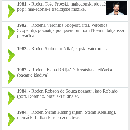
1981.
-
Rođen Toše Proeski, makedonski pjevač
pop i makedonske tradicijske muzike.
1982.
-
Rođena Veronika Skopeliti (ital. Veronica
Scopelliti), poznatija pod pseudonimom Noemi, italijanska
pjevačica.
1983.
-
Rođen Slobodan Nikić, srpski vaterpolista.
1983.
-
Rođena Ivana Brkljačić, hrvatska atletičarka
(bacanje kladiva).
1984.
-
Rođen Robson de Souza poznatiji kao Robinjo
(port. Robinho, brazilski fudbaler.
1984.
-
Rođen Štefan Kisling (njem. Stefan Kießling),
njemački fudbalski reprezentativac.