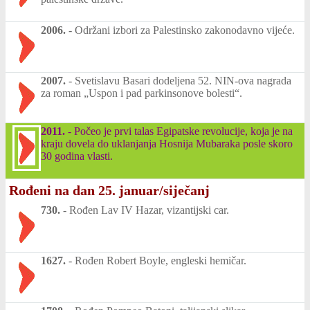
2006.
-
Održani izbori za Palestinsko zakonodavno vijeće.
2007.
-
Svetislavu Basari dodeljena 52. NIN-ova nagrada
za roman „Uspon i pad parkinsonove bolesti“.
2011.
-
Počeo je prvi talas Egipatske revolucije, koja je na
kraju dovela do uklanjanja Hosnija Mubaraka posle skoro
30 godina vlasti.
Rođeni na dan 25. januar/siječanj
730.
-
Rođen Lav IV Hazar, vizantijski car.
1627.
-
Rođen Robert Boyle, engleski hemičar.