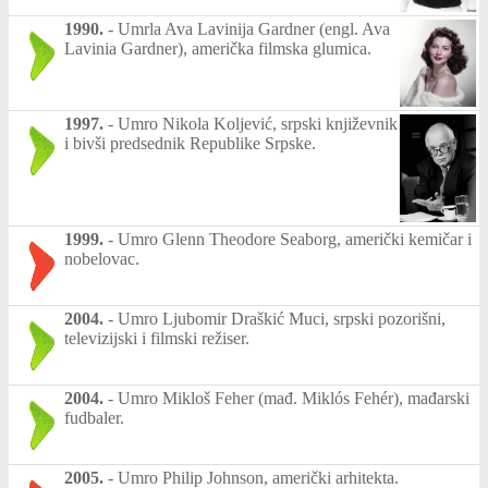
1990.
-
Umrla Ava Lavinija Gardner (engl. Ava
Lavinia Gardner), američka filmska glumica.
1997.
-
Umro Nikola Koljević, srpski književnik
i bivši predsednik Republike Srpske.
1999.
-
Umro Glenn Theodore Seaborg, američki kemičar i
nobelovac.
2004.
-
Umro Ljubomir Draškić Muci, srpski pozorišni,
televizijski i filmski režiser.
2004.
-
Umro Mikloš Feher (mađ. Miklós Fehér), mađarski
fudbaler.
2005.
-
Umro Philip Johnson, američki arhitekta.