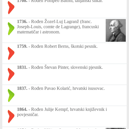
1708.
-
Rođen Pompeo Batoni, talijanski slikar.
1736.
-
Rođen Žozef-Luj Lagranž (franc.
Joseph-Louis, comte de Lagrange), francuski
matematičar i astronom.
1759.
-
Rođen Robert Berns, škotski pesnik.
1831.
-
Rođen Števan Pinter, slovenski pjesnik.
1837.
-
Rođen Pavao Kolarić, hrvatski isusovac.
1864.
-
Rođen Julije Kempf, hrvatski književnik i
povjesničar.