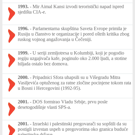
1993.
-
Mir Aimal Kansi izvodi teroristički napad ispred
sjedišta CIA-e.
1996.
-
Parlamentarna skupština Saveta Evrope primila je
Rusiju u članstvo te organizacije i pored oštrih kritika zbog
ruskog vojnog angažovanja u Čečeniji.
1999.
-
U seriji zemljotresa u Kolumbiji, koji je pogodio
regiju uzgajivača kafe, poginulo oko 2.000 ljudi, a stotine
hiljada ostalo bez domova.
2000.
-
Pripadnici Sfora uhapsili su u Višegradu Mitra
Vasiljevića optuženog za ratne zločine pocinjene tokom rata
u Bosni i Hercegovini (1992-95).
2001.
-
DOS formirao Vladu Srbije, prvu posle
desetogodišnje vlasti SPS-a.
2001.
-
Izraelski i palestinski pregovarači su sopštili da su
postigli izvestan uspeh u pregovorima oko granica buduće
palestinske države.