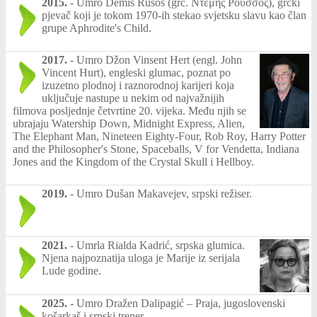
2015.
-
Umro Demis Rusos (grč. Ντέμης Ρούσσος), grčki
pjevač koji je tokom 1970-ih stekao svjetsku slavu kao član
grupe Aphrodite's Child.
2017.
-
Umro Džon Vinsent Hert (engl. John
Vincent Hurt), engleski glumac, poznat po
izuzetno plodnoj i raznorodnoj karijeri koja
uključuje nastupe u nekim od najvažnijih
filmova posljednje četvrtine 20. vijeka. Među njih se
ubrajaju Watership Down, Midnight Express, Alien,
The Elephant Man, Nineteen Eighty-Four, Rob Roy, Harry Potter
and the Philosopher's Stone, Spaceballs, V for Vendetta, Indiana
Jones and the Kingdom of the Crystal Skull i Hellboy.
2019.
-
Umro Dušan Makavejev, srpski režiser.
2021.
-
Umrla Rialda Kadrić, srpska glumica.
Njena najpoznatija uloga je Marije iz serijala
Lude godine.
2025.
-
Umro Dražen Dalipagić – Praja, jugoslovenski
košarkaš i srpski trener.