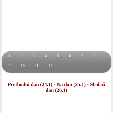
1
2
3
4
5
6
7
8
9
10
11
12
Prethodni dan (24.1)
-
Na dan (25.1)
-
Sledeći
dan (26.1)