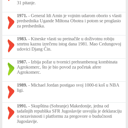
31 pitanje.
1971.
-
General Idi Amin je vojnim udarom oborio s vlasti
predsednika Ugande Miltona Obotea i potom se proglasio
za predsednika.
1983.
-
Kineske vlasti su preinačile u doživotnu robiju
smrtnu kaznu izrečenu istog dana 1981. Mao Cedungovoj
udovici Djang Ćin.
1987.
-
Izbija požar u tvornici prehrambenog kombinata
Agrokomerc, što je bio povod za početak afere
Agrokomerc.
1989.
-
Michael Jordan postigao svoj 1000-ti koš u NBA
ligi.
1991.
-
Skupština (Sobranje) Makedonije, jedna od
tadašnjih republika SFR Jugoslavije usvojila je deklaraciju
o nezavisnosti i platformu za pregovore o budućnosti
Jugoslavije.