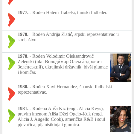
1977.
-
Rođen Hatem Trabelsi, tuniski fudbaler.
1978.
-
Rođen Andrija Zlatić, srpski reprezentativac u
streljaštvu.
1978.
-
Rođen Volodimir Oleksandrovič
Zelenski (ukr. Володи́мир Олекса́ндрович
Зеле́нський), ukrajinski državnik, bivši glumac
i komičar.
1980.
-
Rođen Xavi Hernández, španski fudbalski
reprezentativac.
1981.
-
Rođena Ališa Kiz (engl. Alicia Keys),
pravim imenom Ališa Džej Ogelo-Kuk (engl.
Alicia J. Augello-Cook), američka R&B i soul
pjevačica, pijanistkinja i glumica.