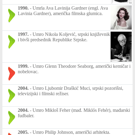
1990.
-
Umrla Ava Lavinija Gardner (engl. Ava
Lavinia Gardner), američka filmska glumica.
1997.
-
Umro Nikola Koljević, srpski književnik
i bivši predsednik Republike Srpske.
1999.
-
Umro Glenn Theodore Seaborg, američki kemičar i
nobelovac.
2004.
-
Umro Ljubomir Draškić Muci, srpski pozorišni,
televizijski i filmski režiser.
2004.
-
Umro Mikloš Feher (mađ. Miklós Fehér), mađarski
fudbaler.
2005.
-
Umro Philip Johnson, američki arhitekta.