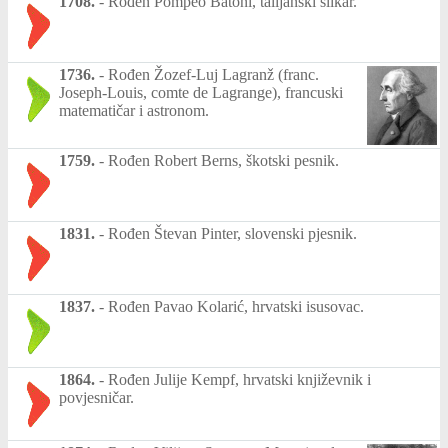
1708.
-
Rođen Pompeo Batoni, talijanski slikar.
1736.
-
Rođen Žozef-Luj Lagranž (franc.
Joseph-Louis, comte de Lagrange), francuski
matematičar i astronom.
1759.
-
Rođen Robert Berns, škotski pesnik.
1831.
-
Rođen Števan Pinter, slovenski pjesnik.
1837.
-
Rođen Pavao Kolarić, hrvatski isusovac.
1864.
-
Rođen Julije Kempf, hrvatski književnik i
povjesničar.