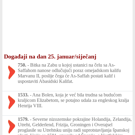
Događaji na dan 25. januar/siječanj
750.
-
Bitka na Zabu u kojoj ustanici na čelu sa As-
Saffahom nanose odlučujući poraz omejadskom kalifu
Marvanu II, poslije čega će As-Saffah postati kalif i
uspostaviti Abasidski Kalifat.
1533.
-
Ana Bolen, koja je već bila trudna sa budućom
kraljicom Elizabetom, se potajno udala za engleskog kralja
Henrija VIII.
1579.
-
Severne nizozemske pokrajine Holandija, Zelandija,
Utreht, Gelderlend, Frizija, Groningen i Overajsel
proglasile su Utrehtsku uniju radi suprotstavljanja španskoj