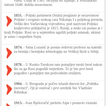
vlasti. Unija se 1581. otcepila od Španije, a Vestfalskim
mirom 1648. dobila nezavisnost.
1831.
-
Poljski parlament (Sejm) proglasio je nezavisnost
Poljske i svrgnuo ruskog cara Nikolaja I s poljskog prestola.
Veliki deo Varšavskog vojvodstva, pod nazivom Poljsko
kraljevstvo priključen je 1815. Rusiji, a ruski car postao je i
kralj Poljske. Rusi su u septembru ugušili poljski ustanak, ukinut
je ustav i raspušten Sejm.
1874.
-
Sima Lozanić je postao redovni profesor na katedri
za hemiju i hemijsku tehnologiju na Velikoj školi u Srbiji.
1878.
-
U Rusko-Turskom ratu potopljen turski brod nakon
što su ga Rusi pogodili torpedom. To je bio prvi brod
pogođen i potopljen tim podvodnim oružjem.
1904.
-
U Beogradu je počeo izlaziti dnevni list „Politika
(novine)“, čiji je osnivač i prvi urednik bio Vladislav
Ribnikar.
1913.
-
Ivan Bjelovučić preletio Alpe i postavio visinski