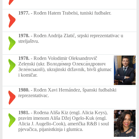
1977.
-
Rođen Hatem Trabelsi, tuniski fudbaler.
1978.
-
Rođen Andrija Zlatić, srpski reprezentativac u
streljaštvu.
1978.
-
Rođen Volodimir Oleksandrovič
Zelenski (ukr. Володи́мир Олекса́ндрович
Зеле́нський), ukrajinski državnik, bivši glumac
i komičar.
1980.
-
Rođen Xavi Hernández, španski fudbalski
reprezentativac.
1981.
-
Rođena Ališa Kiz (engl. Alicia Keys),
pravim imenom Ališa Džej Ogelo-Kuk (engl.
Alicia J. Augello-Cook), američka R&B i soul
pjevačica, pijanistkinja i glumica.