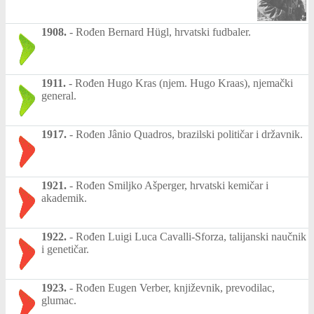
1908.
-
Rođen Bernard Hügl, hrvatski fudbaler.
1911.
-
Rođen Hugo Kras (njem. Hugo Kraas), njemački
general.
1917.
-
Rođen Jânio Quadros, brazilski političar i državnik.
1921.
-
Rođen Smiljko Ašperger, hrvatski kemičar i
akademik.
1922.
-
Rođen Luigi Luca Cavalli-Sforza, talijanski naučnik
i genetičar.
1923.
-
Rođen Eugen Verber, književnik, prevodilac,
glumac.