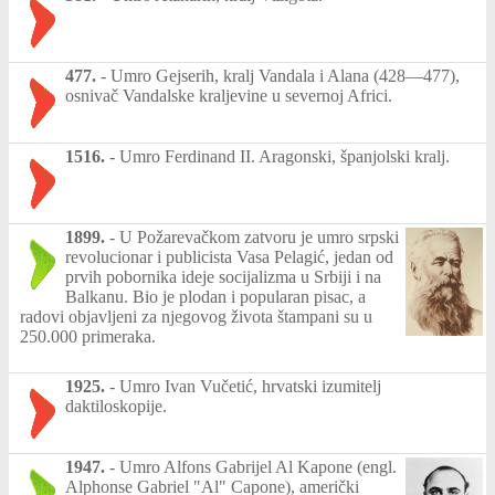
477.
-
Umro Gejserih, kralj Vandala i Alana (428—477),
osnivač Vandalske kraljevine u severnoj Africi.
1516.
-
Umro Ferdinand II. Aragonski, španjolski kralj.
1899.
-
U Požarevačkom zatvoru je umro srpski
revolucionar i publicista Vasa Pelagić, jedan od
prvih pobornika ideje socijalizma u Srbiji i na
Balkanu. Bio je plodan i popularan pisac, a
radovi objavljeni za njegovog života štampani su u
250.000 primeraka.
1925.
-
Umro Ivan Vučetić, hrvatski izumitelj
daktiloskopije.
1947.
-
Umro Alfons Gabrijel Al Kapone (engl.
Alphonse Gabriel "Al" Capone), američki