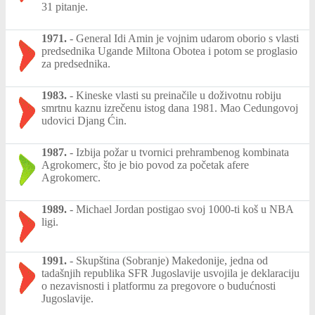
31 pitanje.
1971.
-
General Idi Amin je vojnim udarom oborio s vlasti
predsednika Ugande Miltona Obotea i potom se proglasio
za predsednika.
1983.
-
Kineske vlasti su preinačile u doživotnu robiju
smrtnu kaznu izrečenu istog dana 1981. Mao Cedungovoj
udovici Djang Ćin.
1987.
-
Izbija požar u tvornici prehrambenog kombinata
Agrokomerc, što je bio povod za početak afere
Agrokomerc.
1989.
-
Michael Jordan postigao svoj 1000-ti koš u NBA
ligi.
1991.
-
Skupština (Sobranje) Makedonije, jedna od
tadašnjih republika SFR Jugoslavije usvojila je deklaraciju
o nezavisnosti i platformu za pregovore o budućnosti
Jugoslavije.