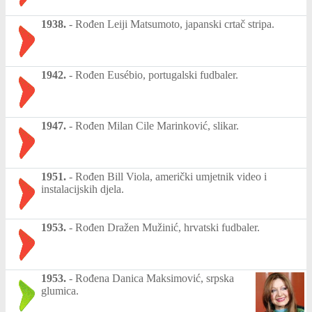
1938.
-
Rođen Leiji Matsumoto, japanski crtač stripa.
1942.
-
Rođen Eusébio, portugalski fudbaler.
1947.
-
Rođen Milan Cile Marinković, slikar.
1951.
-
Rođen Bill Viola, američki umjetnik video i
instalacijskih djela.
1953.
-
Rođen Dražen Mužinić, hrvatski fudbaler.
1953.
-
Rođena Danica Maksimović, srpska
glumica.