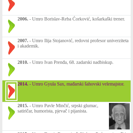
2006.
-
Umro Borislav-Reba Ćorković, košarkaški trener.
2007.
-
Umro Ilija Stojanović, redovni profesor univerziteta
i akademik.
2010.
-
Umro Ivan Prenđa, 68. zadarski nadbiskup.
2014.
-
Umro Gyula Sax, mađarski šahovski velemajstor.
2015.
-
Umro Pavle Minčić, srpski glumac,
satiričar, humorista, pjevač i pijanista.