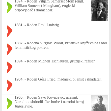
1874.
-
Rođen Vilijam Samerset Mom (engl.
William Somerset Maugham), engleski
pripovjedač i dramatičar.
1881.
-
Rođen Emil Ludwig.
1882.
-
Rođena Virginia Woolf, britanska književnica i idol
feminističkog pokreta.
1894.
-
Rođen Micheil Tschiaureli, gruzijski režiser.
1904.
-
Rođen Géza Fried, mađarski pijanist i skladatelj.
1905.
-
Rođen Savo Kovačević, učesnik
Narodnooslobodilačke borbe i narodni heroj
Jugoslavije.