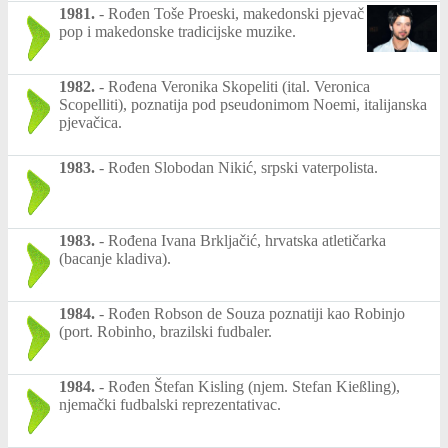
1981.
-
Rođen Toše Proeski, makedonski pjevač
pop i makedonske tradicijske muzike.
1982.
-
Rođena Veronika Skopeliti (ital. Veronica
Scopelliti), poznatija pod pseudonimom Noemi, italijanska
pjevačica.
1983.
-
Rođen Slobodan Nikić, srpski vaterpolista.
1983.
-
Rođena Ivana Brkljačić, hrvatska atletičarka
(bacanje kladiva).
1984.
-
Rođen Robson de Souza poznatiji kao Robinjo
(port. Robinho, brazilski fudbaler.
1984.
-
Rođen Štefan Kisling (njem. Stefan Kießling),
njemački fudbalski reprezentativac.