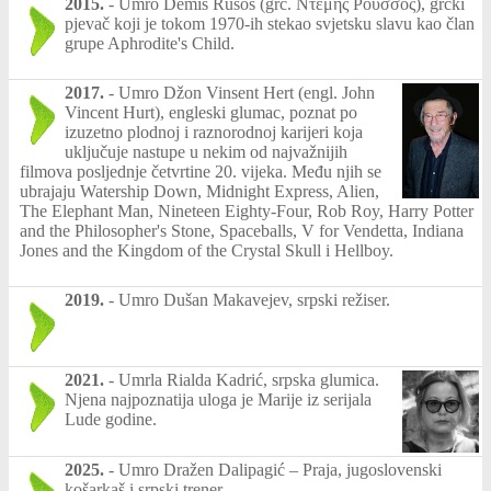
2015.
-
Umro Demis Rusos (grč. Ντέμης Ρούσσος), grčki
pjevač koji je tokom 1970-ih stekao svjetsku slavu kao član
grupe Aphrodite's Child.
2017.
-
Umro Džon Vinsent Hert (engl. John
Vincent Hurt), engleski glumac, poznat po
izuzetno plodnoj i raznorodnoj karijeri koja
uključuje nastupe u nekim od najvažnijih
filmova posljednje četvrtine 20. vijeka. Među njih se
ubrajaju Watership Down, Midnight Express, Alien,
The Elephant Man, Nineteen Eighty-Four, Rob Roy, Harry Potter
and the Philosopher's Stone, Spaceballs, V for Vendetta, Indiana
Jones and the Kingdom of the Crystal Skull i Hellboy.
2019.
-
Umro Dušan Makavejev, srpski režiser.
2021.
-
Umrla Rialda Kadrić, srpska glumica.
Njena najpoznatija uloga je Marije iz serijala
Lude godine.
2025.
-
Umro Dražen Dalipagić – Praja, jugoslovenski
košarkaš i srpski trener.