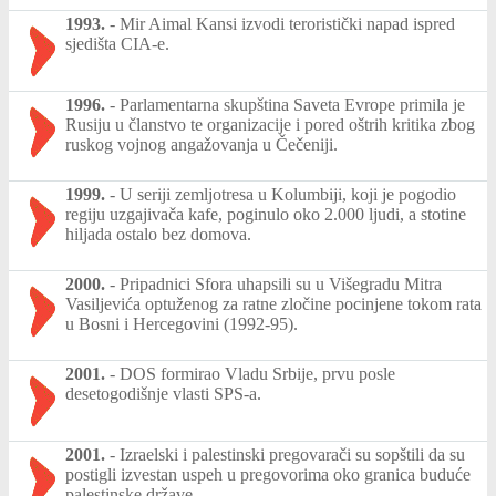
1993.
-
Mir Aimal Kansi izvodi teroristički napad ispred
sjedišta CIA-e.
1996.
-
Parlamentarna skupština Saveta Evrope primila je
Rusiju u članstvo te organizacije i pored oštrih kritika zbog
ruskog vojnog angažovanja u Čečeniji.
1999.
-
U seriji zemljotresa u Kolumbiji, koji je pogodio
regiju uzgajivača kafe, poginulo oko 2.000 ljudi, a stotine
hiljada ostalo bez domova.
2000.
-
Pripadnici Sfora uhapsili su u Višegradu Mitra
Vasiljevića optuženog za ratne zločine pocinjene tokom rata
u Bosni i Hercegovini (1992-95).
2001.
-
DOS formirao Vladu Srbije, prvu posle
desetogodišnje vlasti SPS-a.
2001.
-
Izraelski i palestinski pregovarači su sopštili da su
postigli izvestan uspeh u pregovorima oko granica buduće
palestinske države.