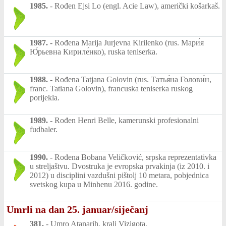
1985.
-
Rođen Ejsi Lo (engl. Acie Law), američki košarkaš.
1987.
-
Rođena Marija Jurjevna Kirilenko (rus. Мари́я
Ю́рьевна Кириле́нко), ruska teniserka.
1988.
-
Rođena Tatjana Golovin (rus. Татья́на Голови́н,
franc. Tatiana Golovin), francuska teniserka ruskog
porijekla.
1989.
-
Rođen Henri Belle, kamerunski profesionalni
fudbaler.
1990.
-
Rođena Bobana Veličković, srpska reprezentativka
u streljaštvu. Dvostruka je evropska prvakinja (iz 2010. i
2012) u disciplini vazdušni pištolj 10 metara, pobjednica
svetskog kupa u Minhenu 2016. godine.
Umrli na dan 25. januar/siječanj
381.
-
Umro Atanarih, kralj Vizigota.