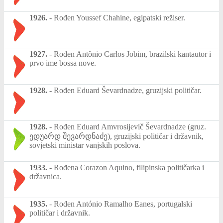
1926.
-
Rođen Youssef Chahine, egipatski režiser.
1927.
-
Rođen Antônio Carlos Jobim, brazilski kantautor i
prvo ime bossa nove.
1928.
-
Rođen Eduard Ševardnadze, gruzijski političar.
1928.
-
Rođen Eduard Amvrosijevič Ševardnadze (gruz.
ედუარდ შევარდნაძე), gruzijski političar i državnik,
sovjetski ministar vanjskih poslova.
1933.
-
Rođena Corazon Aquino, filipinska političarka i
državnica.
1935.
-
Rođen António Ramalho Eanes, portugalski
političar i državnik.