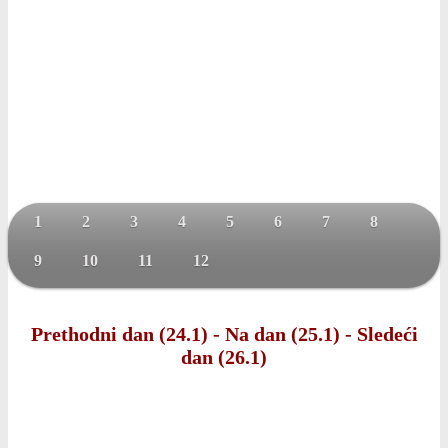
1
2
3
4
5
6
7
8
9
10
11
12
Prethodni dan (24.1)
-
Na dan (25.1)
-
Sledeći
dan (26.1)