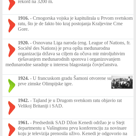
rekord na 3200 m.
1916.
-
Crnogorska vojska je kapitulirala u Prvom svetskom
ratu, što je de fakto bio kraj postojanja Kraljevine Crne
Gore.
1920.
-
Osnovana Liga naroda (eng. League of Nations, fr.
Société des Nations) je prva opšta međunarodna
organizacija država sa ciljem da očuva mir miroljubivim
rješavanjem međunarodnih sporova i organizovanjem
međunarodne saradnje u interesu blagostanja čovječanstva.
1924.
-
U francuskom gradu Šamoni otvorene su
prve zimske Olimpijske igre.
1942.
-
Tajland je u Drugom svetskom ratu objavio rat
Velikoj Britaniji i SAD.
1961.
-
Predsednik SAD Džon Kenedi održao je u Stejt
departmentu u Vašingtonu prvu konferenciju za novinare
koju je televizija prenosila uživo. Kenedi je odgovorio na