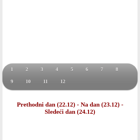
1
2
3
4
5
6
7
8
9
10
11
12
Prethodni dan (22.12)
-
Na dan (23.12)
-
Sledeći dan (24.12)