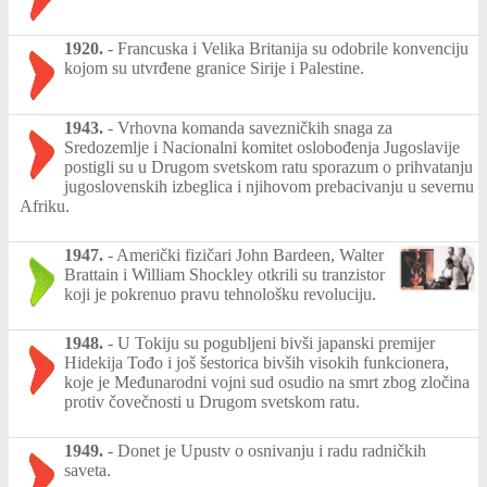
1920.
-
Francuska i Velika Britanija su odobrile konvenciju
kojom su utvrđene granice Sirije i Palestine.
1943.
-
Vrhovna komanda savezničkih snaga za
Sredozemlje i Nacionalni komitet oslobođenja Jugoslavije
postigli su u Drugom svetskom ratu sporazum o prihvatanju
jugoslovenskih izbeglica i njihovom prebacivanju u severnu
Afriku.
1947.
-
Američki fizičari John Bardeen, Walter
Brattain i William Shockley otkrili su tranzistor
koji je pokrenuo pravu tehnološku revoluciju.
1948.
-
U Tokiju su pogubljeni bivši japanski premijer
Hidekija Tođo i još šestorica bivših visokih funkcionera,
koje je Međunarodni vojni sud osudio na smrt zbog zločina
protiv čovečnosti u Drugom svetskom ratu.
1949.
-
Donet je Upustv o osnivanju i radu radničkih
saveta.