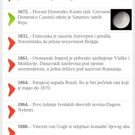
1672.
-
Đovani Domeniko Kasini (ital. Giovanni
Domenico Cassini) otkrio je Saturnov satelit
Reju.
1832.
-
Francuska je zauzela Antverpen i prisilila
Nizozemsku da prizna nezavisnost Belgije.
1861.
-
Otomanski Imperij je prihvatio ujedinjenje Vlaške i
Moldavije, Dunavskih kneževina pod njenim
suverenitetom, u jednu državu pod nazivom Rumunija.
1864.
-
Paragvaj napada Brazil, što je bio početak rata koji
je trajao do 1870.
1864.
-
Prvo izdanje švedskih dnevnih novina Dagens
Nyheter.
1888.
-
Vincent van Gogh si odsjekao komadić lijevog uha.