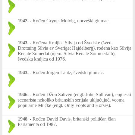
1942.
-
Rođen Grynet Molvig, norveški glumac.
1943.
-
Rođena Kraljica Silvija od Švedske (šved.
Drottning Silvia av Sverige; Hajdelberg), rođena kao Silvija
Renate Somerlat (njem. Silvia Renate Sommerlath),
švedska kraljica od 1976.
1943.
-
Rođen Jörgen Lantz, švedski glumac.
1946.
-
Rođen Džon Saliven (engl. John Sullivan), engleski
scenarista nekoliko britanskih serijala uključujući veoma
popularne Mućke (engl. Only Fools and Horses).
1948.
-
Rođen David Davis, britanski političar, član
Parlamenta od 1987.