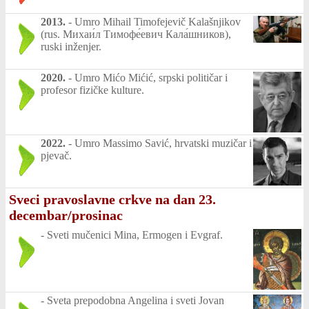
2013.
-
Umro Mihail Timofejevič Kalašnjikov
(rus. Михаи́л Тимофе́евич Кала́шников),
ruski inženjer.
2020.
-
Umro Mićo Mićić, srpski političar i
profesor fizičke kulture.
2022.
-
Umro Massimo Savić, hrvatski muzičar i
pjevač.
Sveci pravoslavne crkve na dan 23.
decembar/prosinac
-
Sveti mučenici Mina, Ermogen i Evgraf.
-
Sveta prepodobna Angelina i sveti Jovan