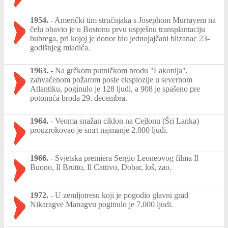
1954.
-
Američki tim stručnjaka s Josephom Murrayem na
čelu obavio je u Bostonu prvu uspješnu transplantaciju
bubrega, pri kojoj je donor bio jednojajčani blizanac 23-
godišnjeg mladića.
1963.
-
Na grčkom putničkom brodu "Lakonija",
zahvaćenom požarom posle eksplozije u severnom
Atlantiku, poginulo je 128 ljudi, a 908 je spašeno pre
potonuća broda 29. decembra.
1964.
-
Veoma snažan ciklon na Cejlonu (Šri Lanka)
prouzrokovao je smrt najmanje 2.000 ljudi.
1966.
-
Svjetska premiera Sergio Leoneovog filma Il
Buono, Il Brutto, Il Cattivo, Dobar, loš, zao.
1972.
-
U zemljotresu koji je pogodio glavni grad
Nikaragve Managvu poginulo je 7.000 ljudi.