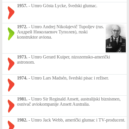
1957.
-
Umro Gösta Lycke, švedski glumac.
1972.
-
Umro Andrej Nikolajevič Tupoljev (rus.
Андрей Николаевич Туполев), ruski
konstruktor aviona.
1973.
-
Umro Gerard Kuiper, nizozemsko-američki
astronom.
1974.
-
Umro Lars Madsén, švedski pisac i režiser.
1981.
-
Umro Sir Reginald Ansett, australijski biznismen,
osnivač aviokompanije Ansett Australia.
1982.
-
Umro Jack Webb, američki glumac i TV-producent.