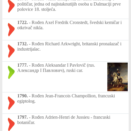
političar, jedna od najistaknutijih osoba u Dalmaciji prve
polovice 18. stoljeća.
1722.
-
Rođen Axel Fredrik Cronstedt, švedski kemičar i
otkrivač nikla.
1732.
-
Rođen Richard Arkwright, britanski pronalazač i
industrijalac.
1777.
-
Rođen Aleksandar I Pavlovič (rus.
Александр I Павлович), ruski car.
1790.
-
Rođen Jean-Francois Champollion, francuski
egiptolog.
1797.
-
Rođen Adrien-Henri de Jussieu - francuski
botaničar.