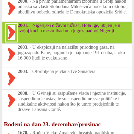
2000.
-
Na prvim parlamentarnim izborima u Srbiji nakon
odlaska sa vlasti Slobodana Miloševića početkom oktobra,
ubedljivu pobedu odnela je Demokratska opozicija Srbije.
2001.
-
Nigerijski državni tužilac, Bola Ige, ubijen je u
svojoj kući u mestu Ibadan u jugozapadnoj Nigeriji.
2003.
-
U eksploziji na nalazištu prirodnog gasa, na
jugozapadu Kine, poginula je najmanje 191 osoba, a oko
16.000 ljudi je evakuisano.
2003.
-
Oformljena je vlada Ive Sanadera.
2008.
-
U Gvineji su raspuštene vlada i njezine institucije,
suspendiran je ustav, te su suspendirane sve političke i
sindikalne aktivnosti nakon što je umro predsjednik te
države Lansana Conté.
Rođeni na dan 23. decembar/prosinac
1670.
-
Rođen Vicko Zmajević, hrvatski nadbiskup i