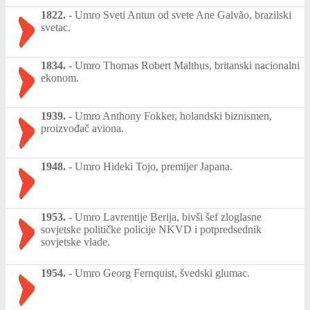
1822.
-
Umro Sveti Antun od svete Ane Galvão, brazilski
svetac.
1834.
-
Umro Thomas Robert Malthus, britanski nacionalni
ekonom.
1939.
-
Umro Anthony Fokker, holandski biznismen,
proizvođač aviona.
1948.
-
Umro Hideki Tojo, premijer Japana.
1953.
-
Umro Lavrentije Berija, bivši šef zloglasne
sovjetske političke policije NKVD i potpredsednik
sovjetske vlade.
1954.
-
Umro Georg Fernquist, švedski glumac.