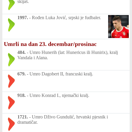
skijaš.
1997.
-
Rođen Luka Jović, srpski je fudbaler.
Umrli na dan 23. decembar/prosinac
484.
-
Umro Hunerih (lat: Hunericus ili Hunirix), kralj
Vandala i Alana.
679.
-
Umro Dagobert II, francuski kralj.
918.
-
Umro Konrad I., njemački kralj.
1721.
-
Umro Dživo Gundulić, hrvatski pjesnik i
dramatičar.