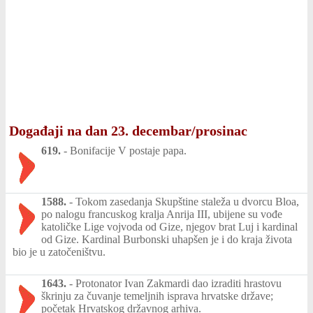
Događaji na dan 23. decembar/prosinac
619.
-
Bonifacije V postaje papa.
1588.
-
Tokom zasedanja Skupštine staleža u dvorcu Bloa,
po nalogu francuskog kralja Anrija III, ubijene su vođe
katoličke Lige vojvoda od Gize, njegov brat Luj i kardinal
od Gize. Kardinal Burbonski uhapšen je i do kraja života
bio je u zatočeništvu.
1643.
-
Protonator Ivan Zakmardi dao izraditi hrastovu
škrinju za čuvanje temeljnih isprava hrvatske države;
početak Hrvatskog državnog arhiva.