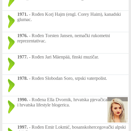
1971.
-
Rođen Korj Hajm (engl. Corey Haim), kanadski
glumac.
1976.
-
Rođen Torsten Jansen, nemački rukometni
reprezentativac.
1977.
-
Rođen Jari Mäenpää, finski muzičar.
1978.
-
Rođen Slobodan Soro, srpski vaterpolist.
1990.
-
Rođena Ella Dvornik, hrvatska pjevačica
i hrvatska lifestyle blogerica.
1997.
-
Rođen Emir Lokmić, bosanskohercegovački alpski