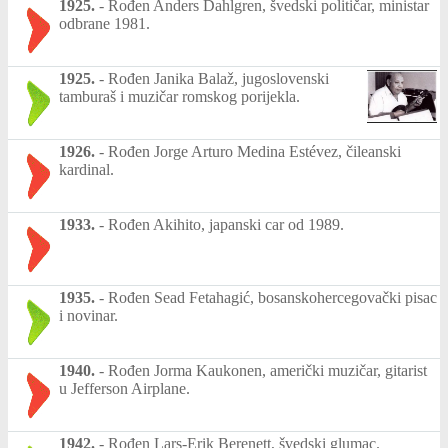
1925.
-
Rođen Anders Dahlgren, švedski političar, ministar
odbrane 1981.
1925.
-
Rođen Janika Balaž, jugoslovenski
tamburaš i muzičar romskog porijekla.
1926.
-
Rođen Jorge Arturo Medina Estévez, čileanski
kardinal.
1933.
-
Rođen Akihito, japanski car od 1989.
1935.
-
Rođen Sead Fetahagić, bosanskohercegovački pisac
i novinar.
1940.
-
Rođen Jorma Kaukonen, američki muzičar, gitarist
u Jefferson Airplane.
1942.
-
Rođen Lars-Erik Berenett, švedski glumac.