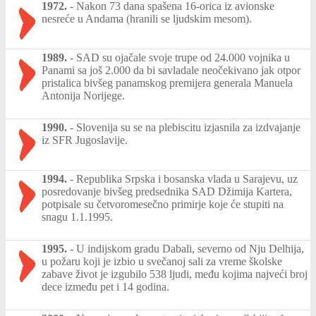
1972.
-
Nakon 73 dana spašena 16-orica iz avionske
nesreće u Andama (hranili se ljudskim mesom).
1989.
-
SAD su ojačale svoje trupe od 24.000 vojnika u
Panami sa još 2.000 da bi savladale neočekivano jak otpor
pristalica bivšeg panamskog premijera generala Manuela
Antonija Norijege.
1990.
-
Slovenija su se na plebiscitu izjasnila za izdvajanje
iz SFR Jugoslavije.
1994.
-
Republika Srpska i bosanska vlada u Sarajevu, uz
posredovanje bivšeg predsednika SAD Džimija Kartera,
potpisale su četvoromesečno primirje koje će stupiti na
snagu 1.1.1995.
1995.
-
U indijskom gradu Dabali, severno od Nju Delhija,
u požaru koji je izbio u svečanoj sali za vreme školske
zabave život je izgubilo 538 ljudi, među kojima najveći broj
dece između pet i 14 godina.