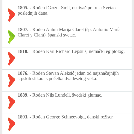
1805.
-
Rođen Džozef Smit, osnivač pokreta Svetaca
poslednjih dana.
1807.
-
Rođen Antun Marija Claret (šp. Antonio María
Claret y Clarà), španski svetac.
1810.
-
Rođen Karl Richard Lepsius, nemački egiptolog.
1876.
-
Rođen Stevan Aleksić jedan od najznačajnijih
srpskih slikara s početka dvadesetog veka.
1889.
-
Rođen Nils Lundell, švedski glumac.
1893.
-
Rođen George Schnéevoigt, danski režiser.