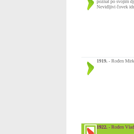
poznat po svojim dj
Nevidljivi čovek idr
1919.
-
Rođen Mirko
1922.
-
Rođen Vladi