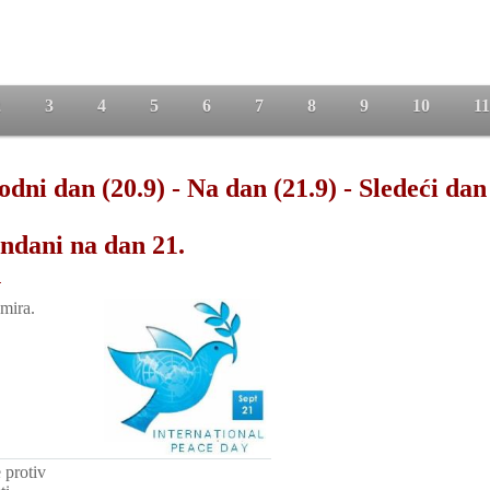
2
3
4
5
6
7
8
9
10
11
odni dan (20.9)
-
Na dan (21.9)
-
Sledeći dan
ndani na dan 21.
n
mira.
 protiv