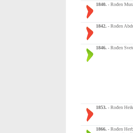
1840.
-
Rođen Murat
1842.
-
Rođen Abdul
1846.
-
Rođen Svetoz
1853.
-
Rođen Heike
1866.
-
Rođen Herbe