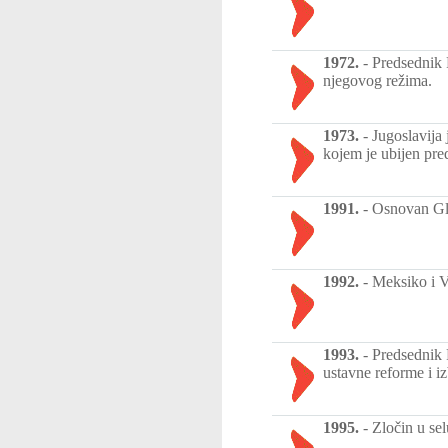
1972.
-
Predsednik F
njegovog režima.
1973.
-
Jugoslavija
kojem je ubijen pre
1991.
-
Osnovan Gla
1992.
-
Meksiko i V
1993.
-
Predsednik 
ustavne reforme i iz
1995.
-
Zločin u se