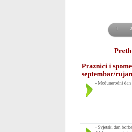
1
Preth
Praznici i spome
septembar/ruja
-
Međunarodni dan 
-
Svjetski dan borbe