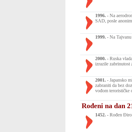
1996.
-
Na aerodrom
SAD, posle anonimne
1999.
-
Na Tajvanu 
2000.
-
Ruska vlada
izrazile zabrinutos
2001.
-
Japansko min
zabraniti da bez do
vođom terorističke
Rođeni na dan 2
1452.
-
Rođen Đirola