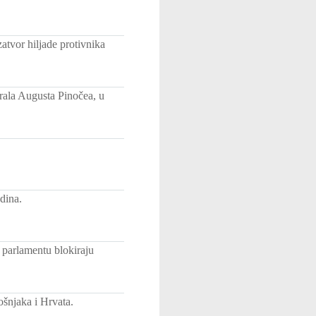
atvor hiljade protivnika
rala Augusta Pinočea, u
dina.
 parlamentu blokiraju
ošnjaka i Hrvata.