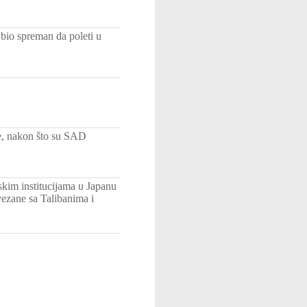
bio spreman da poleti u
je, nakon što su SAD
skim institucijama u Japanu
vezane sa Talibanima i