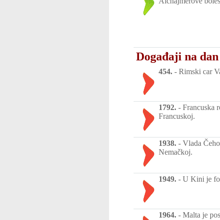
Alchajmerove bolest
Događaji na dan
454.
-
Rimski car Va
1792.
-
Francuska r
Francuskoj.
1938.
-
Vlada Čehosl
Nemačkoj.
1949.
-
U Kini je f
1964.
-
Malta je po