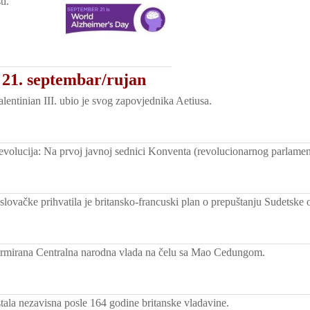
i.
 21. septembar/rujan
lentinian III. ubio je svog zapovjednika Aetiusa.
evolucija: Na prvoj javnoj sednici Konventa (revolucionarnog parlamen
ovačke prihvatila je britansko-francuski plan o prepuštanju Sudetske ob
ormirana Centralna narodna vlada na čelu sa Mao Cedungom.
stala nezavisna posle 164 godine britanske vladavine.