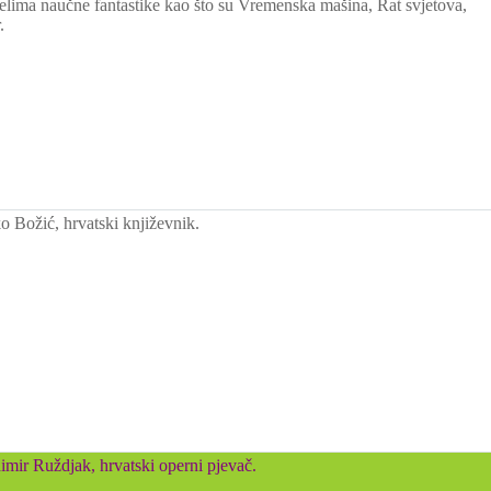
elima naučne fantastike kao što su Vremenska mašina, Rat svjetova,
.
 Božić, hrvatski književnik.
mir Ruždjak, hrvatski operni pjevač.