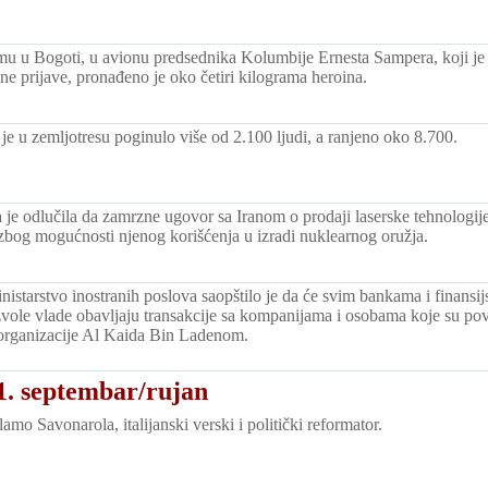
u u Bogoti, u avionu predsednika Kolumbije Ernesta Sampera, koji je 
 prijave, pronađeno je oko četiri kilograma heroina.
je u zemljotresu poginulo više od 2.100 ljudi, a ranjeno oko 8.700.
 je odlučila da zamrzne ugovor sa Iranom o prodaji laserske tehnologi
t zbog mogućnosti njenog korišćenja u izradi nuklearnog oružja.
istarstvo inostranih poslova saopštilo je da će svim bankama i finansij
zvole vlade obavljaju transakcije sa kompanijama i osobama koje su po
 organizacije Al Kaida Bin Ladenom.
1. septembar/rujan
mo Savonarola, italijanski verski i politički reformator.