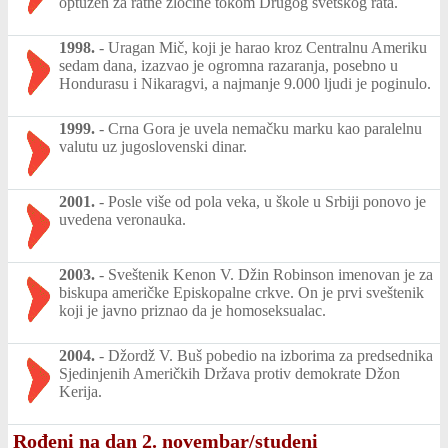
optužen za ratne zločine tokom Drugog svetskog rata.
1998.
-
Uragan Mič, koji je harao kroz Centralnu Ameriku
sedam dana, izazvao je ogromna razaranja, posebno u
Hondurasu i Nikaragvi, a najmanje 9.000 ljudi je poginulo.
1999.
-
Crna Gora je uvela nemačku marku kao paralelnu
valutu uz jugoslovenski dinar.
2001.
-
Posle više od pola veka, u škole u Srbiji ponovo je
uvedena veronauka.
2003.
-
Sveštenik Kenon V. Džin Robinson imenovan je za
biskupa američke Episkopalne crkve. On je prvi sveštenik
koji je javno priznao da je homoseksualac.
2004.
-
Džordž V. Buš pobedio na izborima za predsednika
Sjedinjenih Američkih Država protiv demokrate Džon
Kerija.
Rođeni na dan 2. novembar/studeni