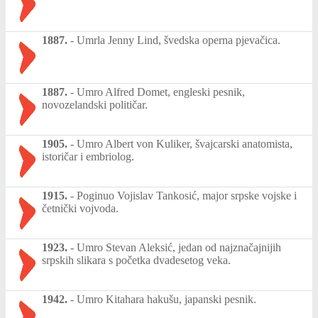
1887.
-
Umrla Jenny Lind, švedska operna pjevačica.
1887.
-
Umro Alfred Domet, engleski pesnik,
novozelandski političar.
1905.
-
Umro Albert von Kuliker, švajcarski anatomista,
istoričar i embriolog.
1915.
-
Poginuo Vojislav Tankosić, major srpske vojske i
četnički vojvoda.
1923.
-
Umro Stevan Aleksić, jedan od najznačajnijih
srpskih slikara s početka dvadesetog veka.
1942.
-
Umro Kitahara hakušu, japanski pesnik.