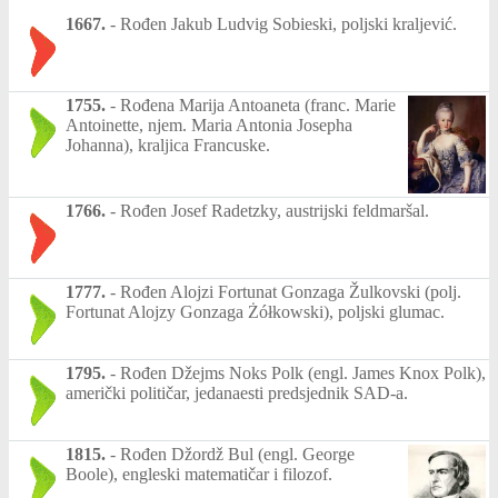
1667.
-
Rođen Jakub Ludvig Sobieski, poljski kraljević.
1755.
-
Rođena Marija Antoaneta (franc. Marie
Antoinette, njem. Maria Antonia Josepha
Johanna), kraljica Francuske.
1766.
-
Rođen Josef Radetzky, austrijski feldmaršal.
1777.
-
Rođen Alojzi Fortunat Gonzaga Žulkovski (polj.
Fortunat Alojzy Gonzaga Żółkowski), poljski glumac.
1795.
-
Rođen Džejms Noks Polk (engl. James Knox Polk),
američki političar, jedanaesti predsjednik SAD-a.
1815.
-
Rođen Džordž Bul (engl. George
Boole), engleski matematičar i filozof.