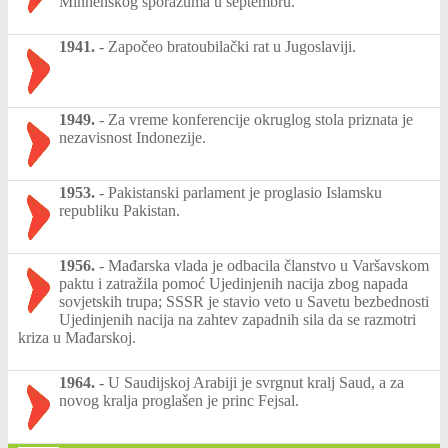
Minhenskog sporazuma u septembru.
1941.
-
Započeo bratoubilački rat u Jugoslaviji.
1949.
-
Za vreme konferencije okruglog stola priznata je
nezavisnost Indonezije.
1953.
-
Pakistanski parlament je proglasio Islamsku
republiku Pakistan.
1956.
-
Mađarska vlada je odbacila članstvo u Varšavskom
paktu i zatražila pomoć Ujedinjenih nacija zbog napada
sovjetskih trupa; SSSR je stavio veto u Savetu bezbednosti
Ujedinjenih nacija na zahtev zapadnih sila da se razmotri
kriza u Mađarskoj.
1964.
-
U Saudijskoj Arabiji je svrgnut kralj Saud, a za
novog kralja proglašen je princ Fejsal.