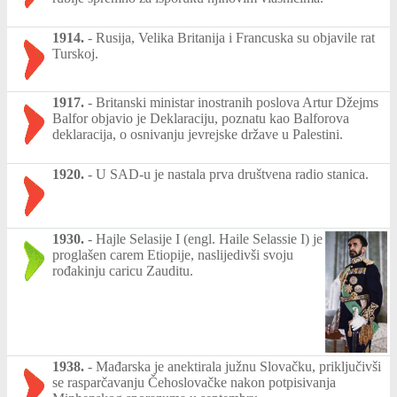
1914.
-
Rusija, Velika Britanija i Francuska su objavile rat
Turskoj.
1917.
-
Britanski ministar inostranih poslova Artur Džejms
Balfor objavio je Deklaraciju, poznatu kao Balforova
deklaracija, o osnivanju jevrejske države u Palestini.
1920.
-
U SAD-u je nastala prva društvena radio stanica.
1930.
-
Hajle Selasije I (engl. Haile Selassie I) je
proglašen carem Etiopije, naslijedivši svoju
rođakinju caricu Zauditu.
1938.
-
Mađarska je anektirala južnu Slovačku, priključivši
se rasparčavanju Čehoslovačke nakon potpisivanja