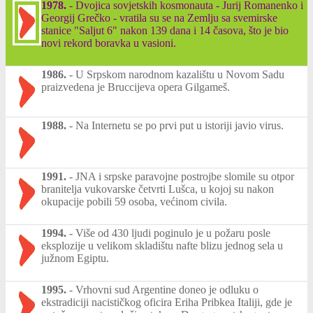
1978.
-
Dvojica sovjetskih kosmonauta - Jurij Romanenko i
Georgij Grečko - vratila su se na Zemlju sa svemirske
stanice "Saljut 6" nakon 139 dana i 14 časova, što je bio
novi rekord boravka u vasioni.
1986.
-
U Srpskom narodnom kazalištu u Novom Sadu
praizvedena je Bruccijeva opera Gilgameš.
1988.
-
Na Internetu se po prvi put u istoriji javio virus.
1991.
-
JNA i srpske paravojne postrojbe slomile su otpor
branitelja vukovarske četvrti Lušca, u kojoj su nakon
okupacije pobili 59 osoba, većinom civila.
1994.
-
Više od 430 ljudi poginulo je u požaru posle
eksplozije u velikom skladištu nafte blizu jednog sela u
južnom Egiptu.
1995.
-
Vrhovni sud Argentine doneo je odluku o
ekstradiciji nacističkog oficira Eriha Pribkea Italiji, gde je