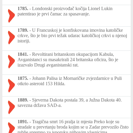
1785.
-
Londonski proizvođač kočija Lionel Lukin
patentirao je prvi čamac za spasavanje.
1789.
-
U Francuskoj je konfiskovana imovina katoličke
crkve, što je bio prvi težak udarac katoličkoj crkvi u njenoj
istoriji.
1841.
-
Revoltirani britanskom okupacijom Kabula,
Avganistanci su masakrirali 24 britanska oficira, što je
izazvalo Drugi avganistanski rat.
1875.
-
Johann Palisa iz Mornaričke zvjezdarnice u Puli
otkrio asteroid 153 Hilda.
1889.
-
Sjeverna Dakota postala 39, a Južna Dakota 40.
savezna država SAD-a.
1891.
-
Tragična smrt 16 pralja iz mjesta Preko koje su
stradale u prevrtanju broda kojim se u Zadar prevozilo čisto
rublje spremno za isporuku njihovim vlasnicima.