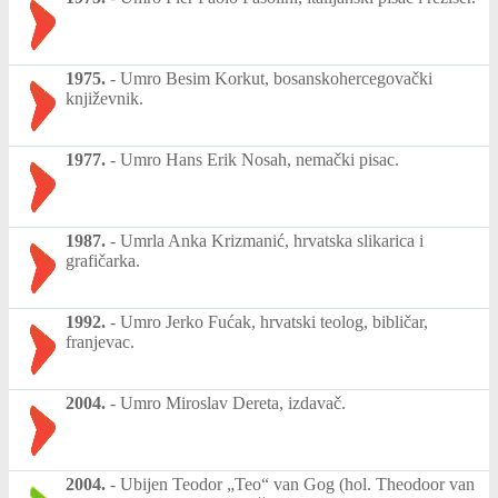
1975.
-
Umro Besim Korkut, bosanskohercegovački
književnik.
1977.
-
Umro Hans Erik Nosah, nemački pisac.
1987.
-
Umrla Anka Krizmanić, hrvatska slikarica i
grafičarka.
1992.
-
Umro Jerko Fućak, hrvatski teolog, bibličar,
franjevac.
2004.
-
Umro Miroslav Dereta, izdavač.
2004.
-
Ubijen Teodor „Teo“ van Gog (hol. Theodoor van