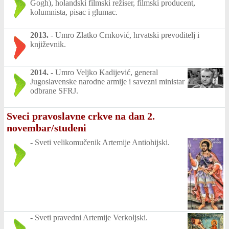
Gogh), holandski filmski režiser, filmski producent,
kolumnista, pisac i glumac.
2013.
-
Umro Zlatko Crnković, hrvatski prevoditelj i
književnik.
2014.
-
Umro Veljko Kadijević, general
Jugoslavenske narodne armije i savezni ministar
odbrane SFRJ.
Sveci pravoslavne crkve na dan 2.
novembar/studeni
-
Sveti velikomučenik Artemije Antiohijski.
-
Sveti pravedni Artemije Verkoljski.