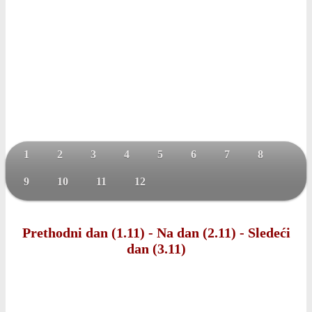
1
2
3
4
5
6
7
8
9
10
11
12
Prethodni dan (1.11)
-
Na dan (2.11)
-
Sledeći
dan (3.11)