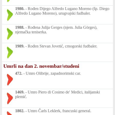
1980.
-
Rođen Dijego Alfredo Lugano Moreno (šp. Diego
Alfredo Lugano Moreno), urugvajski fudbaler.
1988.
-
Rođena Julija Gerges (njem. Julia Görges),
njemačka teniserka.
1989.
-
Rođen Stevan Jovetić, crnogorski fudbaler.
Umrli na dan 2. novembar/studeni
472.
-
Umro Olibrije, zapadnorimski car.
1469.
-
Umro Piero di Cosimo de' Medici, italijanski
plemić.
1802.
-
Umro Čarls Leklerk, francuski general.