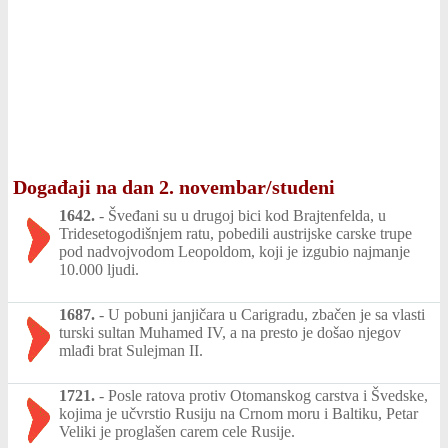
Događaji na dan 2. novembar/studeni
1642.
-
Šveđani su u drugoj bici kod Brajtenfelda, u
Tridesetogodišnjem ratu, pobedili austrijske carske trupe
pod nadvojvodom Leopoldom, koji je izgubio najmanje
10.000 ljudi.
1687.
-
U pobuni janjičara u Carigradu, zbačen je sa vlasti
turski sultan Muhamed IV, a na presto je došao njegov
mlađi brat Sulejman II.
1721.
-
Posle ratova protiv Otomanskog carstva i Švedske,
kojima je učvrstio Rusiju na Crnom moru i Baltiku, Petar
Veliki je proglašen carem cele Rusije.