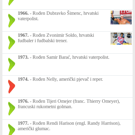
1966.
-
Rođen Dubravko Šimenc, hrvatski
vaterpolist.
1967.
-
Rođen Zvonimir Soldo, hrvatski
fudbaler i fudbalski trener.
1973.
-
Rođen Samir Barać, hrvatski vaterpolist.
1974.
-
Rođen Nelly, američki pjevač i reper.
1976.
-
Rođen Tijeri Omejer (franc. Thierry Omeyer),
francuski rukometni golman.
1977.
-
Rođen Rendi Harison (engl. Randy Harrison),
američki glumac.