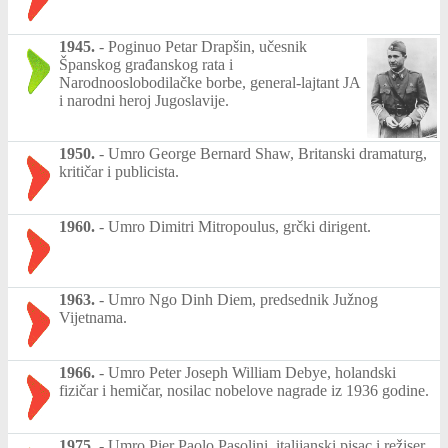
1945.
-
Poginuo Petar Drapšin, učesnik
Španskog građanskog rata i
Narodnooslobodilačke borbe, general-lajtant JA
i narodni heroj Jugoslavije.
1950.
-
Umro George Bernard Shaw, Britanski dramaturg,
kritičar i publicista.
1960.
-
Umro Dimitri Mitropoulus, grčki dirigent.
1963.
-
Umro Ngo Dinh Diem, predsednik Južnog
Vijetnama.
1966.
-
Umro Peter Joseph William Debye, holandski
fizičar i hemičar, nosilac nobelove nagrade iz 1936 godine.
1975.
-
Umro Pier Paolo Pasolini, italijanski pisac i režiser.